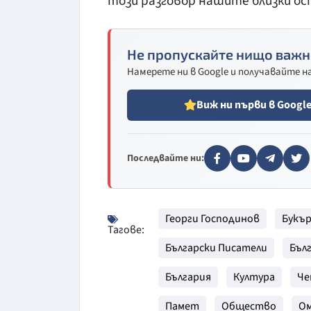
този разговор нашите близки ос
Не пропускайте нищо важн
Намерете ни в Google и получавайте 
Виж ни първи в Googl
Последвайте ни:
Георги Господинов
Букъ
Тагове:
Български Писатели
Бъл
България
Култура
Че
Памет
Общество
Ом