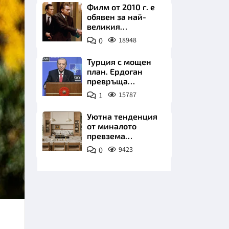
Филм от 2010 г. е
обявен за най-
великия
психологически
0
18948
трилър в
историята
Турция с мощен
план. Ердоган
НИЦИ
превръща
Джейхан в
1
15787
петролно чудо
Уютна тенденция
от миналото
КРАЙНА
превзема
модерните кухни
0
9423