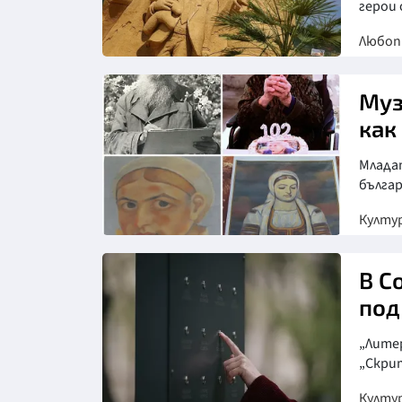
герои 
Любо
Муз
как
Младат
бълга
Култу
Снимка: ретро
В С
под
„Лите
„Скри
Култу