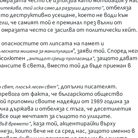
 омразата често се използва като мотивация у нас
, отбеляза
ритежава, той иска само да разруши другото”
ато деструктивно усещане, което не води към
ли, че самият той е преминал през вълни от
 омразата често се засилва от политически хейт.
а опасностите от липсата на памет и
”, заяви той. Според нег
й-лесната мишена за манипулация
абсолютен
, защото дават
„антидот срещу пропаганда”
ансите в света, вместо той да бъде приеман в
, допълни писателят.
свят, плосък лесен свят”
тревога от факта, че българското общество
Той припомни своите надежди от 1989 година за
на държава и отбеляза с тъга, че десетилетия
 все още мечтаят за същото по улиците.
, каза той, акцентирайки върху
 във времето”
ези, които вече не са сред нас, защото именно в