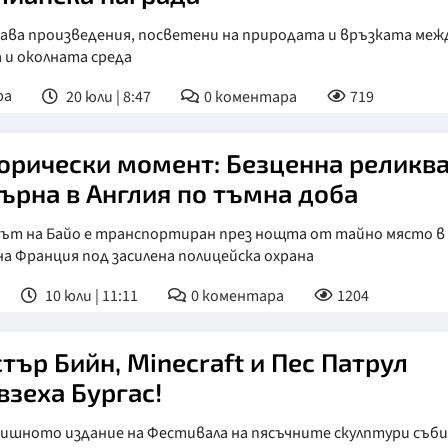
ава произведения, посветени на природата и връзката меж
 и околната среда
ра
20 юли | 8:47
0
коментара
719
орически момент: Безценна реликв
върна в Англия по тъмна доба
нът на Байо е транспортиран през нощта от тайно място в
а Франция под засилена полицейска охрана
10 юли | 11:11
0
коментара
1204
тър Бийн, Minecraft и Пес Патрул
взеха Бургас!
дишното издание на Фестивала на пясъчните скулптури съб