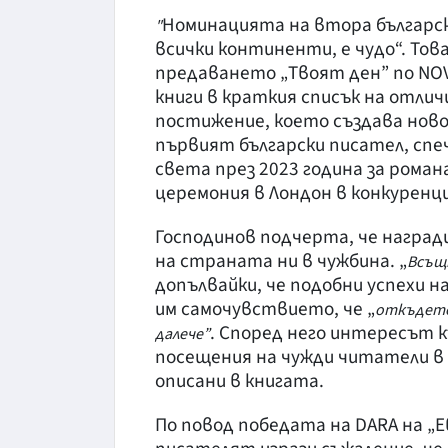
Номинацията на втора българска
"
всички континенти, е чудо“. Тов
предаването „Твоят ден” по NOV
книги в краткия списък на отли
постижение, което създава нов
първият български писател, спе
света през 2023 година за роман
церемония в Лондон в конкуренци
Господинов подчерта, че наград
на страната ни в чужбина. „
Всъщн
допълвайки, че подобни успехи 
им самочувствието, че „
откъдето 
. Според него интересът к
далече”
посещения на чужди читатели в 
описани в книгата.
По повод победата на DARA на „