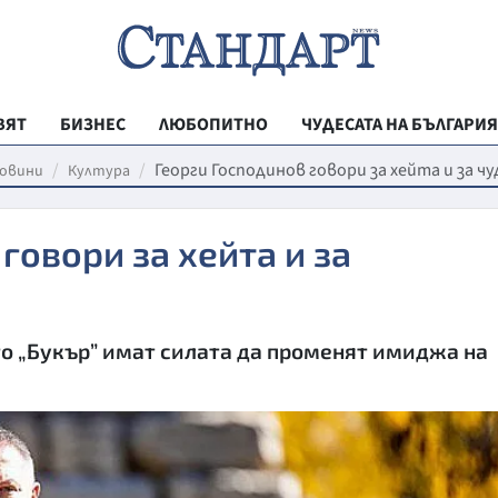
ВЯТ
БИЗНЕС
ЛЮБОПИТНО
ЧУДЕСАТА НА БЪЛГАРИЯ
РЕГИОНАЛНИ
Георги Господинов говори за хейта и за ч
овини
Култура
ВЕСТНИК СТА
говори за хейта и за
МЛАДЕЖКА АК
ЗДРАВЕ
ОБРАЗОВАНИ
то „Букър” имат силата да променят имиджа на
МОЯТ ГРАД
ТЕХНОЛОГИИ
ДА!НА БЪЛГАР
ДА! НА БЪЛГ