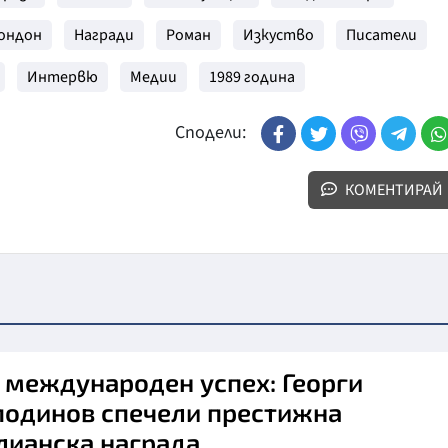
ондон
Награди
Роман
Изкуство
Писатели
Интервю
Медии
1989 година
Сподели:
КОМЕНТИРАЙ
 международен успех: Георги
подинов спечели престижна
лианска награда