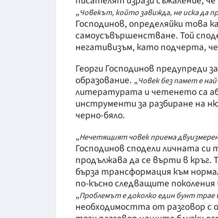
писателят изрази съжаление, че
„
Човекът, който завижда, не иска да п
Господинов, определяйки това к
самоусъвършенстване. Той споде
негативизъм, като подчерта, че
Георги Господинов предупреди з
образование. „
Човек без памет е на
литературата и четенето са 
инструменти за разбиране на ню
черно-бяло.
„
Нечетящият човек приема двуизмерен 
Господинов сподели личната си 
продължава да се върти в кръг. 
бърза трансформация към нормал
по-късно следващите поколения
„
Проблемът е доколко един бунт трае
необходимостта от разговор с он