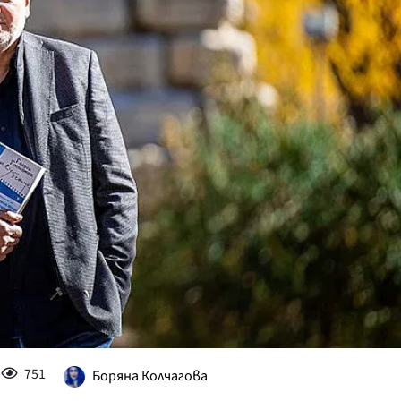
КУЛТУРА
ПРАВОСЪДИЕ
КРИМИ
КИБЕРЗАЩИТ
ВЯРА
ОБЯВИ
ВОЙНАТА В У
ВРЕМЕТО
751
Боряна Колчагова