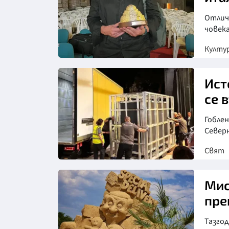
Отлич
човека
Култу
Ист
се 
Гобле
Северн
Свят
Мис
пре
Тазго