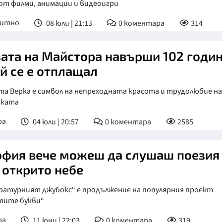
от филми, анимации и видеоигри
питно
08 юли | 21:13
0
коментара
314
ата на Майстора навърши 102 годин
 й се е отплащал
а Верка е символ на непреходната красота и трудолюбие на
рката
ра
04 юли | 20:57
0
коментара
2585
офия вече можеш да слушаш поезия
 открито небе
ратурният джубокс“ е продължение на популярния проект
тите букви“
ра
11 юни | 22:03
0
коментара
319