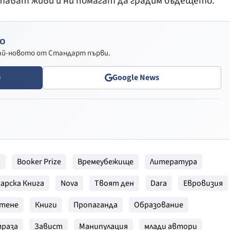
тават живи и ни помагат да градим бъдещето.
о
най-новото от Стандарт първи.
e
Google News
р
Booker Prize
Времеубежище
Литература
гарска Книга
Nova
Твоят ден
Dara
Евровизия
тене
Книги
Пропаганда
Образование
раза
Завист
Манипулация
млади автори