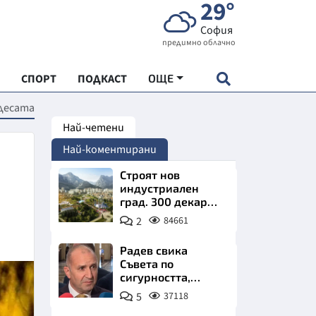
29°
София
предимно облачно
СПОРТ
ПОДКАСТ
ОЩЕ
удесата
Най-четени
НДАРТ
Най-коментирани
АДЕМИЯ "ЧУДЕСАТА НА БЪЛГАРИЯ"
Строят нов
индустриален
град. 300 декара
Е
чакат златни
2
84661
заводи
Радев свика
Съвета по
сигурността,
СКАТА ХРАНА
следва ключово
5
37118
изявление
АРСКАТА ИКОНОМИКА