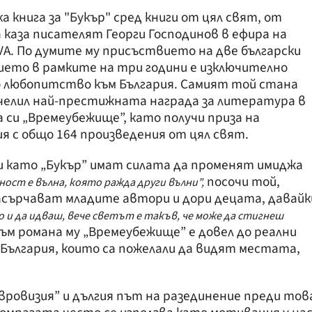
 книга за "Букър" сред книги от цял свят, от
а каза писателят Георги Господинов в ефира на
A. По думите му присъствието на две български
чието в рамките на три години е изключително
о любопитство към България. Самият той стана
челил най-престижната награда за литература в
а си „Времеубежище”, като получи приза на
я с общо 164 произведения от цял свят.
и като „Букър” имат силата да променят имиджа
посочи той,
ост е вълна, която ражда други вълни”,
насърчават младите автори и дори децата, давайк
и да идваш, вече светът е такъв, че може да стигнеш
ъм романа му „Времеубежище” е довел до реални
България, които са пожелали да видят местата,
Евровизия” и дългия път на разединение преди тов