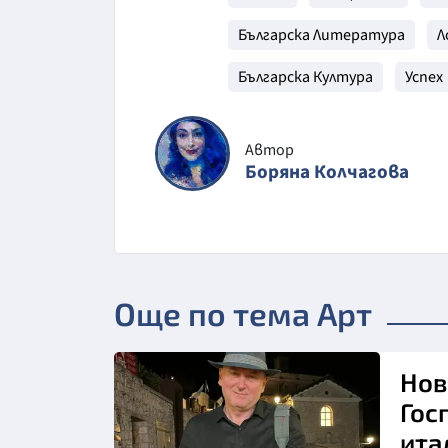
Българска Литература
Л
Българска Култура
Успех
Автор
Боряна Колчагова
Още по тема Арт
Нов
Гос
ита