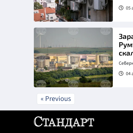
05 
Зар
Рум
скал
Северн
04 
« Previous