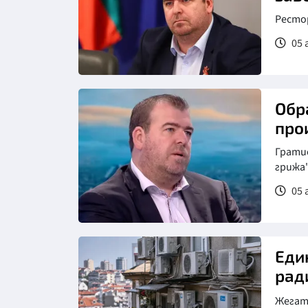
Рестор
05 
Обр
про
Грати
грижа"
05 
Снимка: бТВ
Еди
рад
Жегата