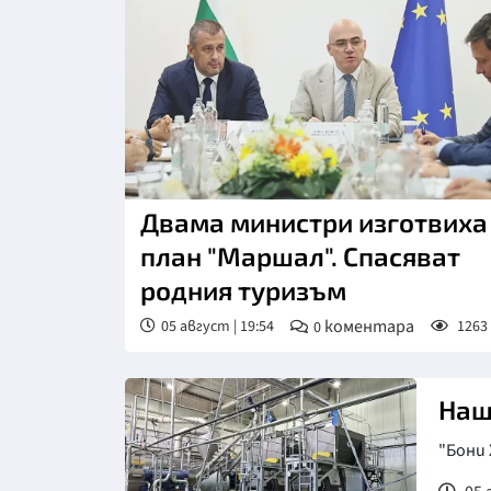
Двама министри изготвиха
план "Маршал". Спасяват
родния туризъм
коментара
05 август | 19:54
1263
0
Наш
"Бoни