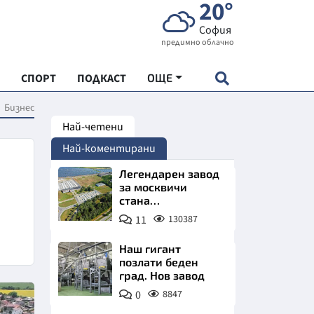
20°
София
предимно облачно
СПОРТ
ПОДКАСТ
ОЩЕ
Бизнес
Най-четени
НДАРТ
Най-коментирани
АДЕМИЯ "ЧУДЕСАТА НА БЪЛГАРИЯ"
Легендарен завод
за москвичи
стана
Е
индустриално
11
130387
чудо. Позлатява
Северна България
Наш гигант
позлати беден
град. Нов завод
СКАТА ХРАНА
0
8847
АРСКАТА ИКОНОМИКА