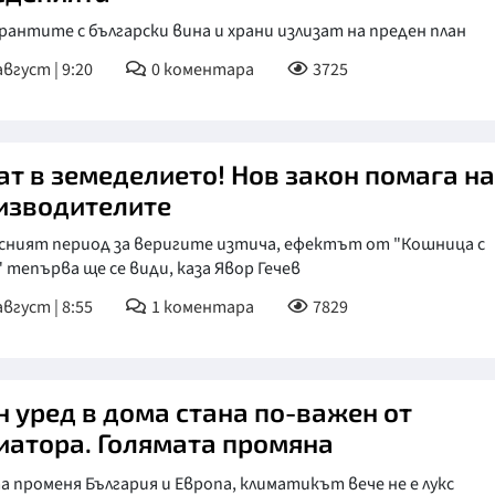
антите с български вина и храни излизат на преден план
август | 9:20
0
коментара
3725
ат в земеделието! Нов закон помага на
изводителите
сният период за веригите изтича, ефектът от "Кошница с
 тепърва ще се види, каза Явор Гечев
август | 8:55
1
коментара
7829
н уред в дома стана по-важен от
иатора. Голямата промяна
 променя България и Европа, климатикът вече не е лукс