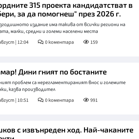
ордните 315 проекта кандидатстват в
ери, за да помогнеш" през 2026 г.
азгодишното издание има такива от всички региони на
та, малки, средни и големи населени места
август | 12:04
0
коментара
159
мар! Дини гният по бостаните
ният проблем са нерегламентираният внос и големите
нки, казва производител
август | 10:51
0
коментара
991
ков с извънреден ход. Най-чаканите
екти