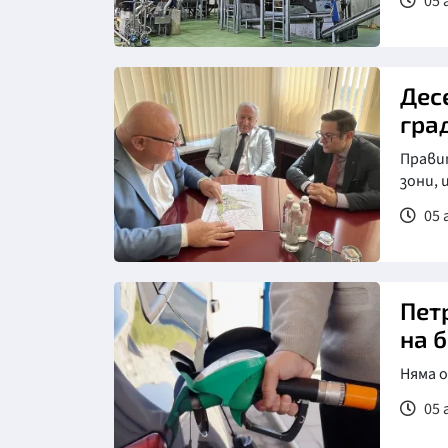
05 
Дес
гра
Прави
зони,
05 
Пет
на 
Няма 
05 