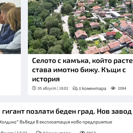
КУЛТУРА
ПРАВОСЪДИЕ
КРИМИ
КИБЕРЗАЩИТ
ВЯРА
Селото с камъка, който расте
ОБЯВИ
става имотно бижу. Къщи с
ВОЙНАТА В У
история
ВРЕМЕТО
коментара
05 август | 18:02
2084
0
 гигант позлати беден град. Нов завод
 Xoлдинг" въвeдe в eĸcплoaтaция нoвo пpeдпpиятиe