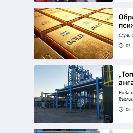
Обр
пси
Случи 
05 
„То
анг
Новата
въгли
05 