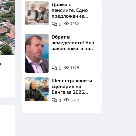
Драма с
пенсиите. Едно
предложение
удря над 800 000
1
7952
българи
Обрат в
земеделието! Нов
НИЦИ
закон помага на
производителите
,
Снимка:
1
7829
бТВ
КРАЙНА
Шест страховити
сценария на
Ванга за 2026
година
0
6012