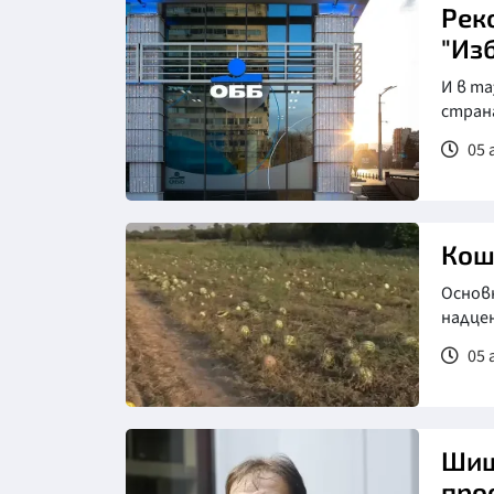
Рек
"Изб
И в т
страна
05 
Кош
Основ
надце
05 
Шиш
про