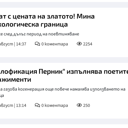
ат с цената на златото! Мина
хологическа граница
се след дълъг период на поевтиняване
август | 14:37
0
коментара
2254
плофикация Перник“ изпълнява поетит
ажименти
 газова когенерация още повече намалява използването на
ща
август | 13:14
0
коментара
250