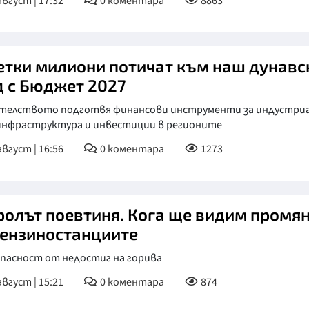
август | 17:32
0
коментара
8863
етки милиони потичат към наш дунавс
д с Бюджет 2027
телството подготвя финансови инструменти за индустри
 инфраструктура и инвестиции в регионите
август | 16:56
0
коментара
1273
ролът поевтиня. Кога ще видим промя
бензиностанциите
опасност от недостиг на горива
август | 15:21
0
коментара
874