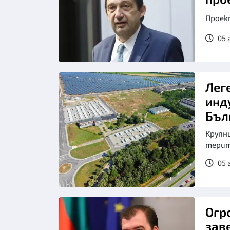
Проек
05 
Снимка: БГНЕС
Лег
инд
Бъл
Крупн
терит
05 
Огр
зав