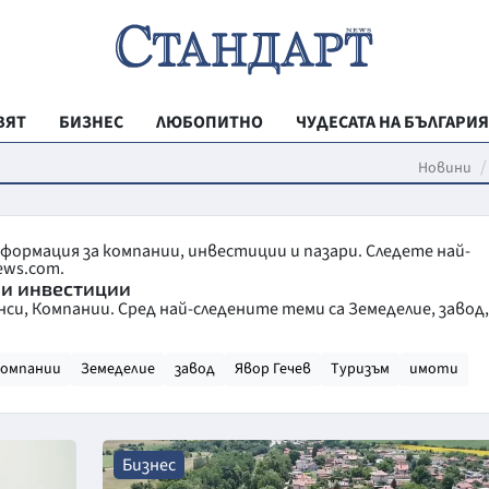
ВЯТ
БИЗНЕС
ЛЮБОПИТНО
ЧУДЕСАТА НА БЪЛГАРИЯ
РЕГИОНАЛНИ
Новини
ВЕСТНИК СТА
МЛАДЕЖКА АК
нформация за компании, инвестиции и пазари. Следете най-
ews.com.
ЗДРАВЕ
 и инвестиции
и, Компании. Сред най-следените теми са Земеделие, завод,
ОБРАЗОВАНИ
МОЯТ ГРАД
омпании
Земеделие
завод
Явор Гечев
Туризъм
имоти
ТЕХНОЛОГИИ
ДА!НА БЪЛГАР
Бизнес
ДА! НА БЪЛГ