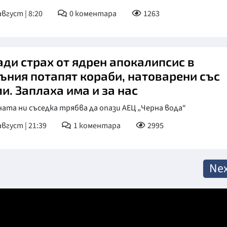
август | 8:20
0
коментара
1263
ади страх от ядрен апокалипсис в
ъния потапят кораби, натоварени със
и. Заплаха има и за нас
ата ни съседка трябва да опази АЕЦ „Черна вода“
август | 21:39
1
коментара
2995
Nex