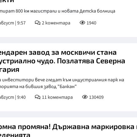
тират 800 км магистрали и новата Детска болница
август | 9:57
2
коментара
1940
ендарен завод за москвичи стана
устриално чудо. Позлатява Северна
гария
и инвеститори вече гледат към индустриалния парк на
орията на бившия завод "Балкан"
август | 9:40
11
коментара
130409
омна промяна! Държавна маркировка 
еденията