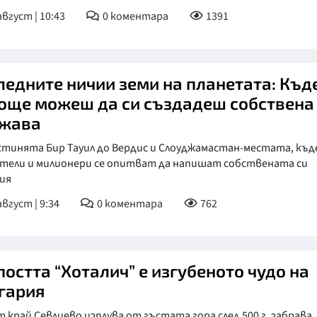
август | 10:43
0
коментара
1391
ледните ничии земи на планетата: Къд
 още можеш да си създадеш собствена
жава
стинята Бир Тауил до Вердис и Слоуджамастан-местата, къ
тели и милионери се опитват да напишат собствената си
ия
август | 9:34
0
коментара
762
постта “Хоталич” е изгубеното чудо на
гария
 край Севлиево изплува от гъстата гора след 500 г. забрава