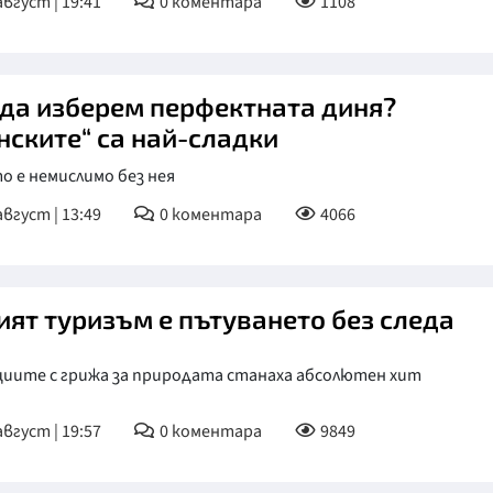
август | 19:41
0
коментара
1108
 да изберем перфектната диня?
нските“ са най-сладки
 е немислимо без нея
август | 13:49
0
коментара
4066
ият туризъм е пътуването без следа
циите с грижа за природата станаха абсолютен хит
август | 19:57
0
коментара
9849