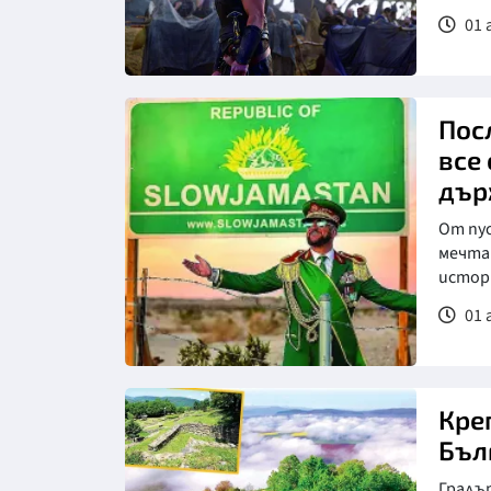
01 
Пос
все
дър
От пу
мечта
истор
01 
Кре
Бъл
Градът