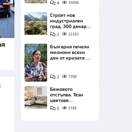
позлатява наш
4
35098
град
Строят нов
индустриален
град. 300 декара
чакат златни
2
22162
заводи
НИЦИ
ря
България печели
милиони всеки
ден от кризата по
Дунав
Снимка:
КРАЙНА
2
7398
БТА
и
Бежовото
отстъпва. Тези
цветове
превземат
0
5788
всекидневната
през 2026 г.