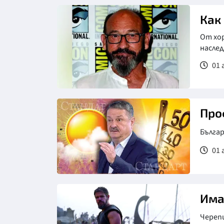
Как
От хо
насле
01 
Про
Българ
01 
Череп