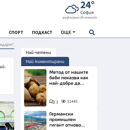
24°
София
разкъсана облачност
СПОРТ
ПОДКАСТ
ОЩЕ
андарт"
Най-четени
НДАРТ
Най-коментирани
АДЕМИЯ "ЧУДЕСАТА НА БЪЛГАРИЯ"
ай-
Метод от нашите
баби показва как
най-добре да
Е
съхраняваме
картофите у дома
Снимка:
1
51445
Пиксабей
Германски
СКАТА ХРАНА
промишлен
гигант отново
АРСКАТА ИКОНОМИКА