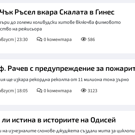
 Чък Ръсел вкара Скалата в Гинес
ръри до големи холивудски хитове включва филмовото
дство на режисьора
август | 23:30
0
коментара
586
ф. Рачев с предупреждение за пожари
ия ще изкара рекордна реколта от 11 милиона тона зърно
август | 18:05
0
коментара
3123
Има ли истина в историите на Одисей
и на изчезналите слонове-джуджета създали мита за циклоп