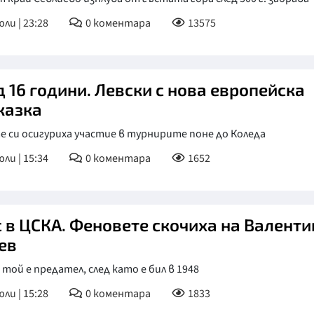
юли | 23:28
0
коментара
13575
д 16 години. Левски с нова европейска
казка
 си осигуриха участие в турнирите поне до Коледа
юли | 15:34
0
коментара
1652
с в ЦСКА. Феновете скочиха на Валенти
ев
 той е предател, след като е бил в 1948
юли | 15:28
0
коментара
1833