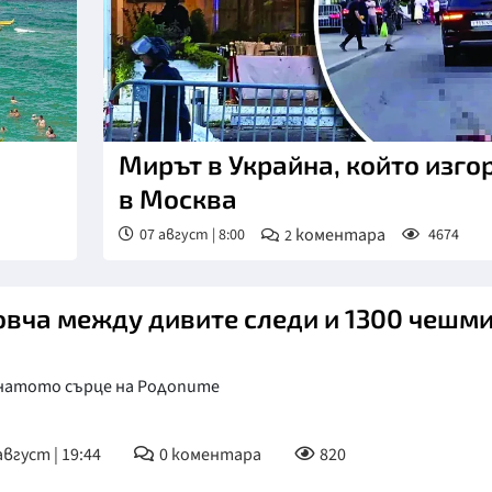
КУЛТУРА
ПРАВОСЪДИЕ
КРИМИ
КИБЕРЗАЩИТ
Мирът в Украйна, който изго
в Москва
ВЯРА
коментара
07 август | 8:00
4674
2
ОБЯВИ
ВОЙНАТА В У
овча между дивите следи и 1300 чешм
ВРЕМЕТО
натото сърце на Родопите
август | 19:44
0
коментара
820