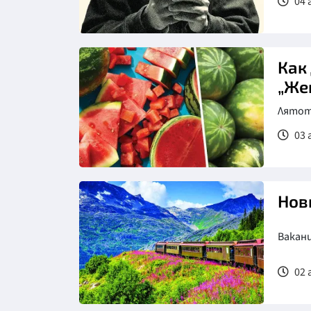
04 
Как
„Же
Лятото
03 
Нов
Вакан
02 