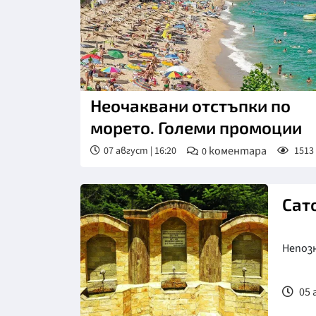
Неочаквани отстъпки по
морето. Големи промоции
коментара
07 август | 16:20
1513
0
Сат
Непоз
05 