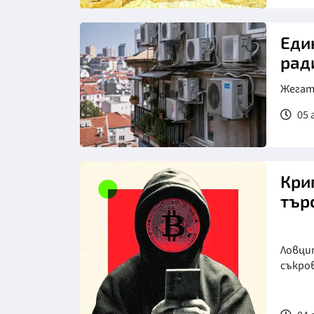
Еди
рад
Жегата
05 
Кри
тър
Ловцит
съкро