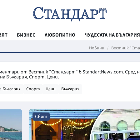
ВЯТ
БИЗНЕС
ЛЮБОПИТНО
ЧУДЕСАТА НА БЪЛГАРИЯ
РЕГИОНАЛНИ
Новини
Вестник "Ст
ВЕСТНИК СТА
МЛАДЕЖКА АК
оментари от Вестник "Стандарт" в StandartNews.com. Сред н
а България, Спорт, Цени.
ЗДРАВЕ
а България
Спорт
Цени
България
ОБРАЗОВАНИ
МОЯТ ГРАД
ТЕХНОЛОГИИ
Свят
ДА!НА БЪЛГАР
ДА! НА БЪЛГ