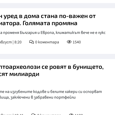
н уред в дома стана по-важен от
иатора. Голямата промяна
 променя България и Европа, климатикът вече не е лукс
август | 8:20
0
коментара
1540
птоархеолози се ровят в бунището,
сят милиарди
е на изгубените кодове и белите хакери си оспорват
вища, заключени в забравени портфейли