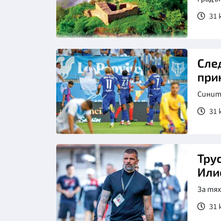
31 
Сле
при
Сините
31 
Тру
Или
За тях
31 