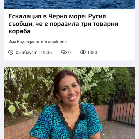
Снимка: БТА
Ескалация в Черно море: Русия
съобщи, че е поразила три товарни
кораба
Има видеозапис от атаките
05 август | 19:35
0
1380