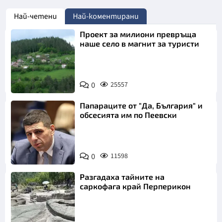
Най-четени
Най-коментирани
Проект за милиони превръща
наше село в магнит за туристи
0
25557
Папараците от "Да, България" и
обсесията им по Пеевски
0
11598
Разгадаха тайните на
саркофага край Перперикон