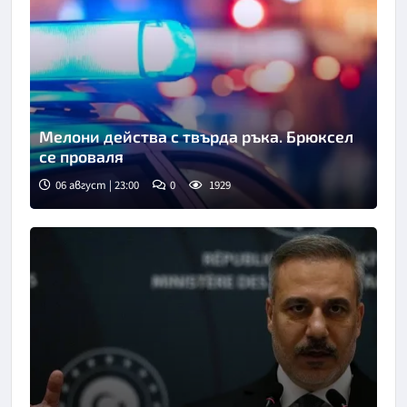
Мелони действа с твърда ръка. Брюксел
се проваля
06 август | 23:00
0
1929