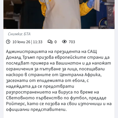
Снимка: БТА
10 юни 26 | 11:33
0
703
Администрацията на президента на САЩ
Доналд Тръмп призова европейските страни да
последват примера на Вашингтон и да наложат
ограничения за пътуване за лица, посещавали
наскоро в страните от Централна Африка,
засегнати от епидемията от ебола, с
надеждата да се предотврати
разпространението на вируса по време на
Световното първенство по футбол, предаде
Ройтерс, като се позова на свои източници и на
официални представители.