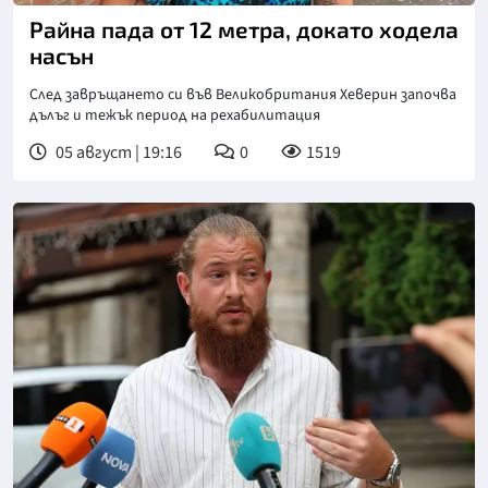
Райна пада от 12 метра, докато ходела
насън
След завръщането си във Великобритания Хеверин започва
дълъг и тежък период на рехабилитация
05 август | 19:16
0
1519
Снимка: БТА