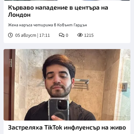
Кърваво нападение в центъра на
Лондон
Жена наръга четирима в Ковънт Гардън
05 август | 17:11
0
1215
Застреляха TikTok инфлуенсър на живо