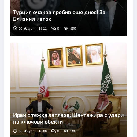
Турция очаква пробив още днес! За
Близкия изток
06 август | 18:11
0
890
Снимка: БТА
Иран с тежка заплаха: Шантажира с удари
по ключови обекти
06 август | 18:00
0
986
Снимка: БТА