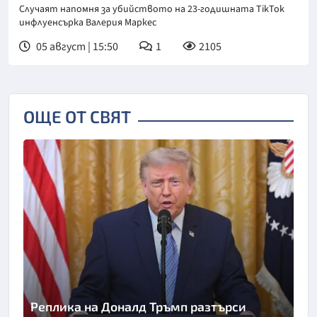
Случаят напомня за убийството на 23-годишната TikTok
инфлуенсърка Валерия Маркес
05 август | 15:50
1
2105
ОЩЕ ОТ СВЯТ
Реплика на Доналд Тръмп разтърси