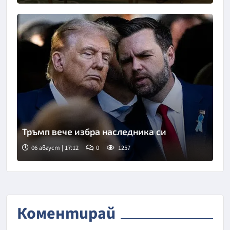
Тръмп вече избра наследника си
06 август | 17:12
0
1257
Коментирай