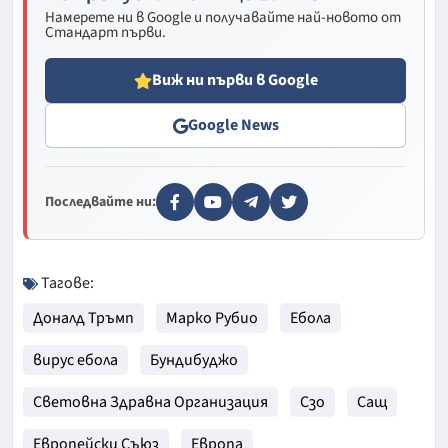
Намерете ни в Google и получавайте най-новото от
Стандарт първи.
Виж ни първи в Google
Google News
Последвайте ни:
Тагове:
Доналд Тръмп
Марко Рубио
Ебола
вирус ебола
Бундибуджо
Световна Здравна Организация
Сзо
Сащ
Европейски Съюз
Европа