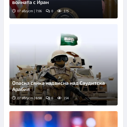
войната с Иран
07 август | 7:06
0
175
Снимка: Асошиейтед прес
Опасна сянка надвисна над Саудитска
Арабия
07 август | 6:58
0
154