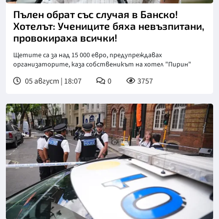
Пълен обрат със случая в Банско!
Хотелът: Учениците бяха невъзпитани,
провокираха всички!
Щетите са за над 15 000 евро, предупреждавах
организаторите, каза собственикът на хотел "Пирин"
05 август | 18:07
0
3757