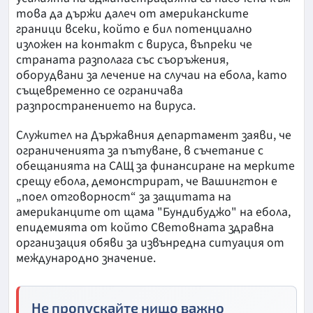
това да държи далеч от американските
граници всеки, който е бил потенциално
изложен на контакт с вируса, въпреки че
страната разполага със съоръжения,
оборудвани за лечение на случаи на ебола, като
същевременно се ограничава
разпространението на вируса.
Служител на Държавния департамент заяви, че
ограниченията за пътуване, в съчетание с
обещанията на САЩ за финансиране на мерките
срещу ебола, демонстрират, че Вашингтон е
„поел отговорност“ за защитата на
американците от щама "Бундибуджо" на ебола,
епидемията от който Световната здравна
организация обяви за извънредна ситуация от
международно значение.
Не пропускайте нищо важно