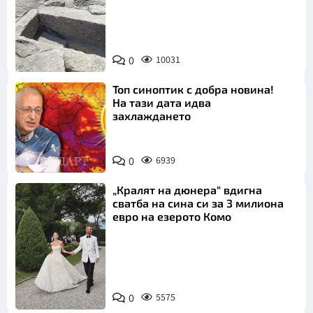
Снимка:
Bulgaria ON
0
10031
AIR
Топ синоптик с добра новина!
На тази дата идва
захлаждането
0
6939
„Кралят на дюнера“ вдигна
сватба на сина си за 3 милиона
евро на езерото Комо
Снимка:
0
5575
Инстаграм