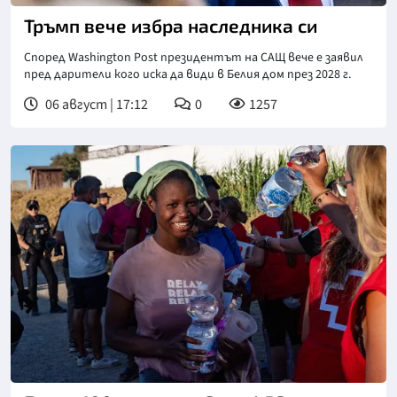
Тръмп вече избра наследника си
Според Washington Post президентът на САЩ вече е заявил
пред дарители кого иска да види в Белия дом през 2028 г.
06 август | 17:12
0
1257
Снимка: БТА