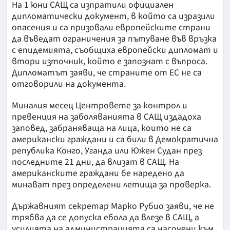
На 1 юни САЩ са изпратили официален
дипломатически документ, в който са изразили
опасения и са призовали европейските страни
да въведат ограничения за пътуване във връзка
с епидемията, съобщиха европейски дипломат и
втори източник, който е запознат с въпроса.
Дипломатът заяви, че страните от ЕС не са
отговорили на документа.
Миналия месец Центровете за контрол и
превенция на заболяванията в САЩ издадоха
заповед, забраняваща на лица, които не са
американски граждани и са били в Демократична
република Конго, Уганда или Южен Судан през
последните 21 дни, да влизат в САЩ. На
американските граждани бе наредено да
минават през определени летища за проверка.
Държавният секретар Марко Рубио заяви, че не
трябва да се допуска ебола да влезе в САЩ, а
усилията на администрацията са насочени към