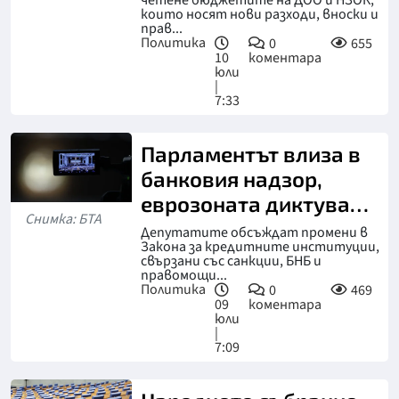
четене бюджетите на ДОО и НЗОК,
които носят нови разходи, вноски и
прав...
Политика
0
655
10
коментара
юли
|
7:33
Парламентът влиза в
банковия надзор,
еврозоната диктува
Снимка: БТА
нови правила
Депутатите обсъждат промени в
Закона за кредитните институции,
свързани със санкции, БНБ и
правомощи...
Политика
0
469
09
коментара
юли
|
7:09