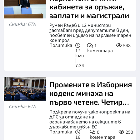
кабинета за оръжие,
заплати и магистрали
Снимка: БТА
Румен Радев и 12 министри
застават пред депутатите в ден,
посветен изцяло на парламентарен
контрол
Политика
1
548
17
коментара
юли
|
7:34
Промените в Изборния
кодекс минаха на
първо четене. Четири
Снимка: БТА
законопроекта
Подкрепа получи законопроекта на
ДПС за отпадане на
ограничаването на секциите в
държавите извън ЕС
Политика
0
250
16
коментара