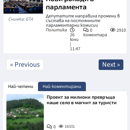
парламента
Депутатите направиха промени в
Снимка: БТА
състава на постоянните
парламентарни комисии
Политика
0
2910
26
коментара
юни
|
11:47
« Previous
Next »
Най-четени
Най-коментирани
Проект за милиони превръща
наше село в магнит за туристи
0
16331