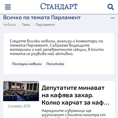
Всичко по темата Парламент
Новини
Тема
Парламент
Следете всички новини, анализи и коментари по
темата Парламент. Събрахме водещите
материали и най-релевантните секции, в които
темата се развива най-активно.
Последни новини
Политика
Депутатите минават
на кафява захар.
Колко харчат за кафе и
Снимка: БТА
ядки
Народните избраници ще
разполагат с богата палитра от