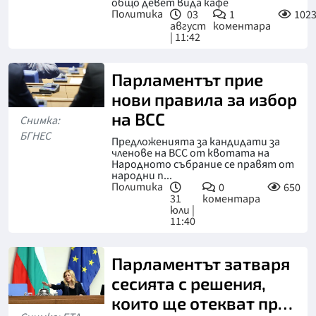
общо девет вида кафе
Политика
03
1
102
август
коментара
| 11:42
Парламентът прие
нови правила за избор
на ВСС
Снимка:
БГНЕС
Предложенията за кандидати за
членове на ВСС от квотата на
Народното събрание се правят от
народни п...
Политика
0
650
31
коментара
юли |
11:40
Парламентът затваря
сесията с решения,
които ще отекват през