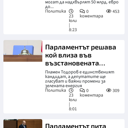
могат да надхвърлят 50 млрд. евро
до...
Политика
0
453
23
коментара
юли
|
8:23
Парламентът решава
кой влиза във
възстановената
антикорупционна
Пламен Тодоров е единственият
кандидат, а депутатите ще
комисия
гласуват и важни промени за
зелената енергия
Политика
0
309
23
коментара
юли
|
8:01
Парламентът пита