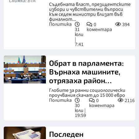
Снимка: БТА
есента
Съдебната власт, президентските
избори и чувствителни въпроси
към седем министри влизат във
финалнот...
Политика
0
394
31
коментара
юли
|
7:41
Обрат в парламента:
Върнаха машините,
отрязаха район
"Чужбина"
Глобите за ранни социологически
проучвания скачат до 15 000 евро
Политика
0
2116
30
коментара
юли |
19:59
Последен