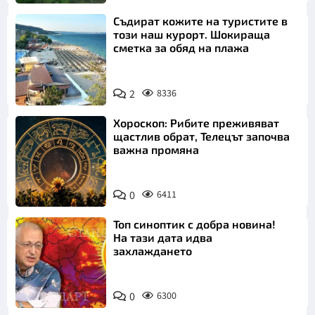
Съдират кожите на туристите в
този наш курорт. Шокираща
сметка за обяд на плажа
2
8336
Хороскоп: Рибите преживяват
щастлив обрат, Телецът започва
важна промяна
0
6411
Топ синоптик с добра новина!
На тази дата идва
захлаждането
0
6300