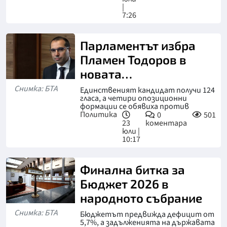
|
7:26
Парламентът избра
Пламен Тодоров в
новата
антикорупционна
Снимка: БТА
Единственият кандидат получи 124
гласа, а четири опозиционни
комисия
формации се обявиха против
Политика
0
501
23
коментара
юли |
10:17
Финална битка за
Бюджет 2026 в
народното събрание
Снимка: БТА
Бюджетът предвижда дефицит от
5,7%, а задълженията на държавата