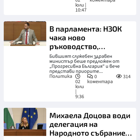
02
коментара
юли |
10:47
В парламента: НЗОК
чака ново
ръководство,
Меджидиев е
Бившият служебен здравен
министър беше предложен от
единственият
„Прогресивна България“ и вече
кандидат
представи приорите...
Политика
0
314
02
коментара
юли
|
9:36
Михаела Доцова води
делегация на
Народното събрание в