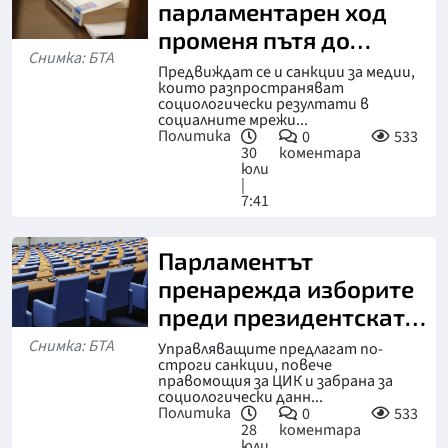
парламентарен ход
променя пътя до
Снимка: БТА
урните на изборите
Предвиждат се и санкции за медии,
които разпространяват
социологически резултати в
социалните мрежи...
Политика
0
533
30
коментара
юли
|
7:41
Парламентът
пренарежда изборите
преди президентската
битка
Снимка: БТА
Управляващите предлагат по-
строги санкции, повече
правомощия за ЦИК и забрана за
социологически данн...
Политика
0
533
28
коментара
юли