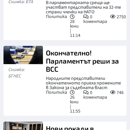
Истанбул
Снимка: БТА
В парламентарната среща ще
участват представители на 32-те
страни членки на НАТО
Политика
0
2750
28
коментара
юни
|
11:14
Окончателно!
Парламентът реши за
ВСС
Снимка:
БГНЕС
Народните представители
окончателното приеха промените
в Закона за съдебната власт
Политика
0
746
26
коментара
юни
|
11:55
Нови рокади в