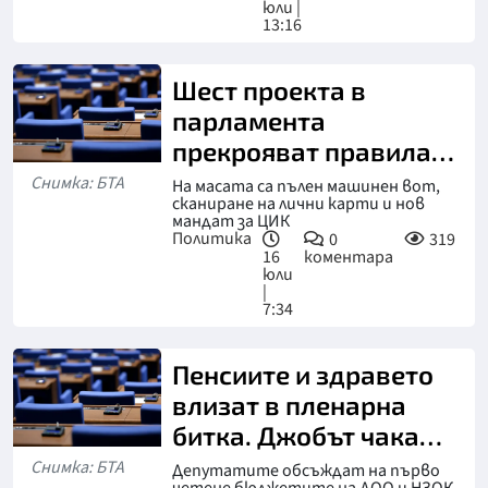
юли |
13:16
Шест проекта в
парламента
прекрояват правилата
за гласуване
Снимка: БТА
На масата са пълен машинен вот,
сканиране на лични карти и нов
мандат за ЦИК
Политика
0
319
16
коментара
юли
|
7:34
Пенсиите и здравето
влизат в пленарна
битка. Джобът чака
отговор
Снимка: БТА
Депутатите обсъждат на първо