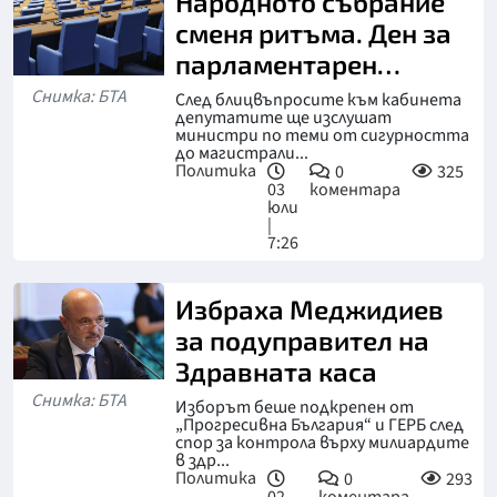
Народното събрание
сменя ритъма. Ден за
парламентарен
контрол
Снимка: БТА
След блицвъпросите към кабинета
депутатите ще изслушат
министри по теми от сигурността
до магистрали...
Политика
0
325
03
коментара
юли
|
7:26
Избраха Меджидиев
за подуправител на
Здравната каса
Снимка: БТА
Изборът беше подкрепен от
„Прогресивна България“ и ГЕРБ след
спор за контрола върху милиардите
в здр...
Политика
0
293