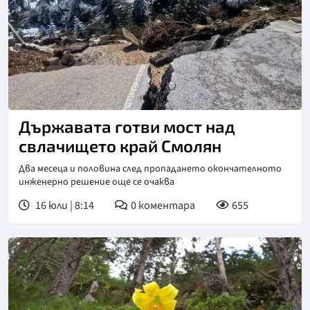
Снимка: БТА
Държавата готви мост над
свлачището край Смолян
Два месеца и половина след пропадането окончателното
инженерно решение още се очаква
16 юли | 8:14
0
коментара
655