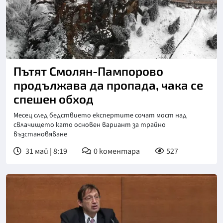
Снимка: БТА
Пътят Смолян-Пампорово
продължава да пропада, чака се
спешен обход
Месец след бедствието експертите сочат мост над
свлачището като основен вариант за трайно
възстановяване
31 май | 8:19
0
коментара
527