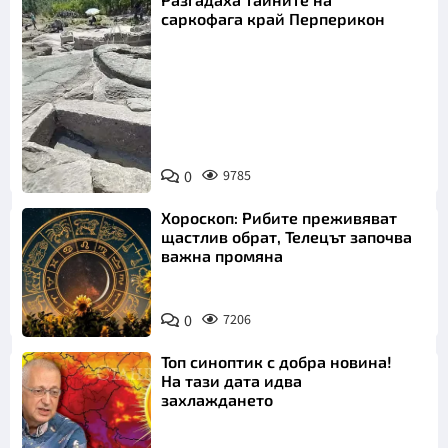
саркофага край Перперикон
Снимка:
Bulgaria ON
0
9785
AIR
Хороскоп: Рибите преживяват
щастлив обрат, Телецът започва
важна промяна
0
7206
Топ синоптик с добра новина!
На тази дата идва
захлаждането