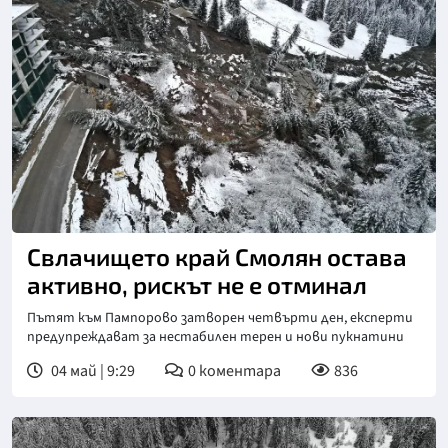
Снимка: БТА
Свлачището край Смолян остава
активно, рискът не е отминал
Пътят към Пампорово затворен четвърти ден, експерти
предупреждават за нестабилен терен и нови пукнатини
04 май | 9:29
0
коментара
836