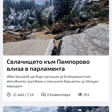
Снимка: БТА
Свлачището към Пампорово
влиза в парламента
Иван Шишков ще бъде изслушан за блокирания път,
активното срутване и спешните варианти за обходен
маршрут
21 май | 7:14
0
коментара
351