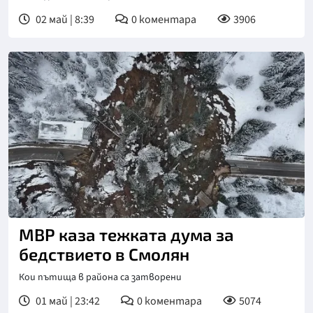
02 май | 8:39
0
коментара
3906
МВР каза тежката дума за
бедствието в Смолян
Кои пътища в района са затворени
01 май | 23:42
0
коментара
5074