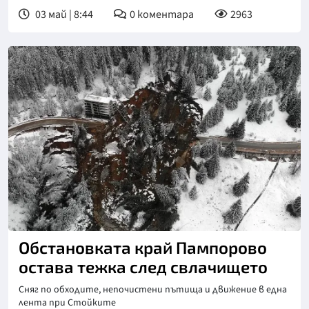
03 май | 8:44
0
коментара
2963
Снимка: БТА
Обстановката край Пампорово
остава тежка след свлачището
Сняг по обходите, непочистени пътища и движение в една
лента при Стойките