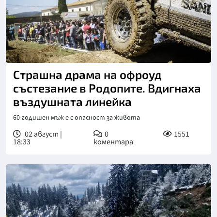
Страшна драма на офроуд
състезание в Родопите. Вдигнаха
въздушната линейка
60-годишен мъж е с опасност за живота
02 август |
0
1551
18:33
коментара