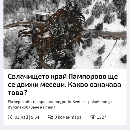
Снимка: БТА
Свлачището край Пампорово ще
се движи месеци. Какво означава
това?
Експерт обясни причините, рисковете и сроковете за
възстановяване на пътя
03 май | 9:54
0
коментара
1327