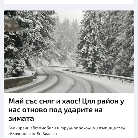
Снимка: бТВ
Май със сняг и хаос! Цял район у
нас отново под ударите на
зимата
Блокирани автомобили и труднопроходими пътища след
свлачище и нови валежи