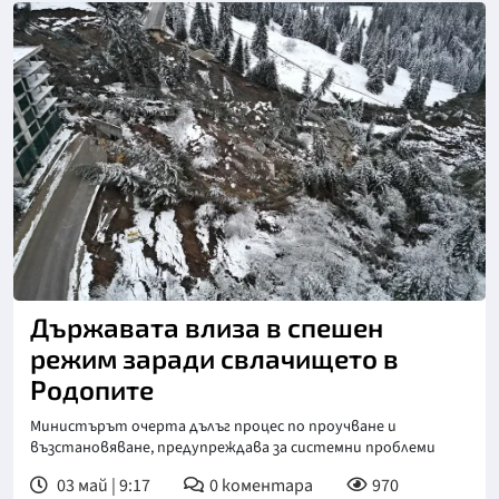
Снимка: БТА
Държавата влиза в спешен
режим заради свлачището в
Родопите
Министърът очерта дълъг процес по проучване и
възстановяване, предупреждава за системни проблеми
03 май | 9:17
0
коментара
970