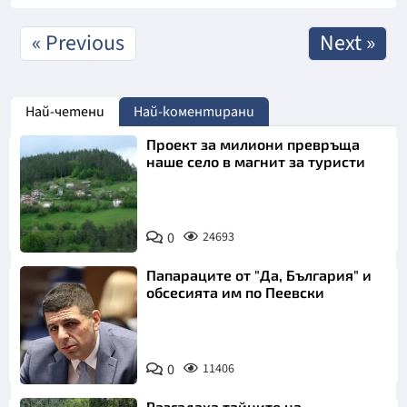
« Previous
Next »
Най-четени
Най-коментирани
Проект за милиони превръща
наше село в магнит за туристи
0
24693
Папараците от "Да, България" и
обсесията им по Пеевски
0
11406
Разгадаха тайните на