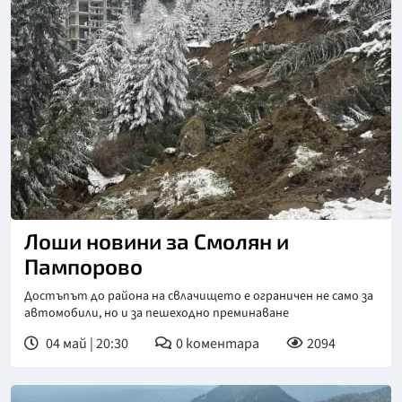
Снимка: МВР
Лоши новини за Смолян и
Пампорово
Достъпът до района на свлачището е ограничен не само за
автомобили, но и за пешеходно преминаване
04 май | 20:30
0
коментара
2094