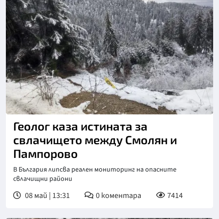
Снимка: БГНЕС
Геолог каза истината за
свлачището между Смолян и
Пампорово
В България липсва реален мониторинг на опасните
свлачищни райони
08 май | 13:31
0
коментара
7414