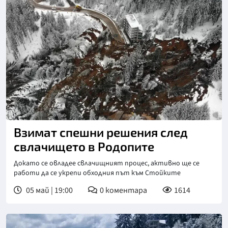
Взимат спешни решения след
свлачището в Родопите
Докато се овладее свлачищният процес, активно ще се
работи да се укрепи обходния път към Стойките
05 май | 19:00
0
коментара
1614