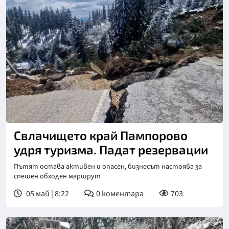
Снимка: БТА
Свлачището край Пампорово
удря туризма. Падат резервации
Пътят остава активен и опасен, бизнесът настоява за
спешен обходен маршрут
05 май | 8:22
0
коментара
703