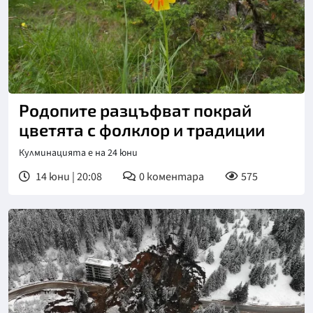
Родопите разцъфват покрай
цветята с фолклор и традиции
Кулминацията е на 24 юни
14 юни | 20:08
0
коментара
575