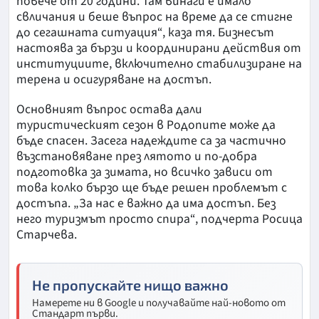
повече от 20 години. Там винаги е имало
свличания и беше въпрос на време да се стигне
до сегашната ситуация“, каза тя. Бизнесът
настоява за бързи и координирани действия от
институциите, включително стабилизиране на
терена и осигуряване на достъп.
Основният въпрос остава дали
туристическият сезон в Родопите може да
бъде спасен. Засега надеждите са за частично
възстановяване през лятото и по-добра
подготовка за зимата, но всичко зависи от
това колко бързо ще бъде решен проблемът с
достъпа. „За нас е важно да има достъп. Без
него туризмът просто спира“, подчерта Росица
Старчева.
Не пропускайте нищо важно
Намерете ни в Google и получавайте най-новото от
Стандарт първи.