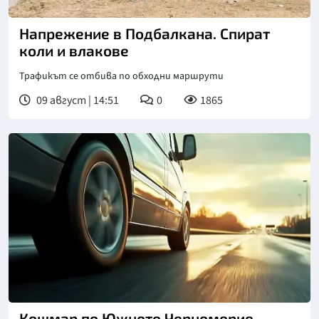
Снимка: БГНЕС
Напрежение в Подбалкана. Спират
коли и влакове
Трафикът се отбива по обходни маршрути
09 август | 14:51
0
1865
Кошмар по Южното Черноморие,