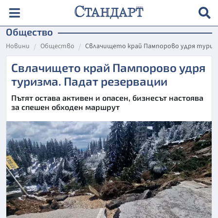
Общество
Новини
Общество
Свлачището край Пампорово удря туризм
Свлачището край Пампорово удря
туризма. Падат резервации
Пътят остава активен и опасен, бизнесът настоява
за спешен обходен маршрут