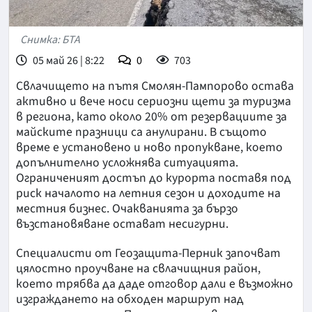
Снимка: БТА
05 май 26 | 8:22
0
703
Свлачището на пътя Смолян-Пампорово остава
активно и вече носи сериозни щети за туризма
в региона, като около 20% от резервациите за
майските празници са анулирани. В същото
време е установено и ново пропукване, което
допълнително усложнява ситуацията.
Ограниченият достъп до курорта поставя под
риск началото на летния сезон и доходите на
местния бизнес. Очакванията за бързо
възстановяване остават несигурни.
Специалисти от Геозащита-Перник започват
цялостно проучване на свлачищния район,
което трябва да даде отговор дали е възможно
изграждането на обходен маршрут над