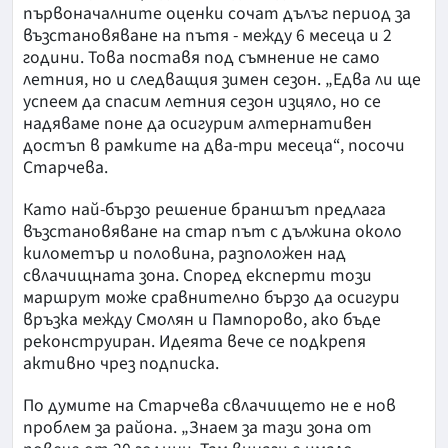
първоначалните оценки сочат дълъг период за
възстановяване на пътя - между 6 месеца и 2
години. Това поставя под съмнение не само
летния, но и следващия зимен сезон. „Едва ли ще
успеем да спасим летния сезон изцяло, но се
надяваме поне да осигурим алтернативен
достъп в рамките на два-три месеца“, посочи
Старчева.
Като най-бързо решение браншът предлага
възстановяване на стар път с дължина около
километър и половина, разположен над
свлачищната зона. Според експерти този
маршрут може сравнително бързо да осигури
връзка между Смолян и Пампорово, ако бъде
реконструиран. Идеята вече се подкрепя
активно чрез подписка.
По думите на Старчева свлачището не е нов
проблем за района. „Знаем за тази зона от