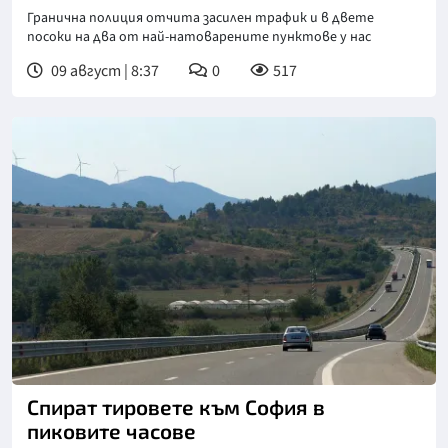
Гранична полиция отчита засилен трафик и в двете
посоки на два от най-натоварените пунктове у нас
09 август | 8:37
0
517
Снимка: БТА
Спират тировете към София в
пиковите часове