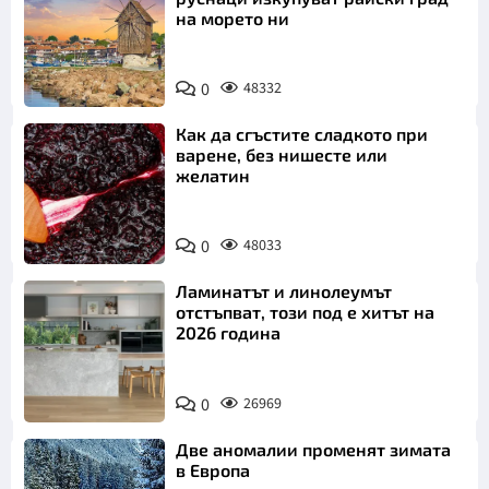
на морето ни
0
48332
Как да сгъстите сладкото при
варене, без нишесте или
желатин
0
48033
Ламинатът и линолеумът
отстъпват, този под е хитът на
2026 година
0
26969
Две аномалии променят зимата
в Европа