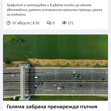
Трафикът е интензивен и в двете посоки за леките
автомобили, докато останалите гранични преходи засега
са спокойни
07 август | 8:35
0
271
Снимка: БТА
Голяма забрана пренарежда пътния