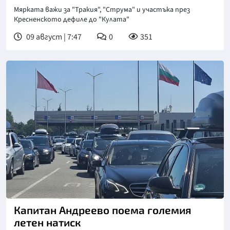
Мярката важи за "Тракия", "Струма" и участъка през
Кресненското дефиле до "Кулата"
09 август | 7:47
0
351
Снимка: БНТ
Капитан Андреево поема големия
летен натиск