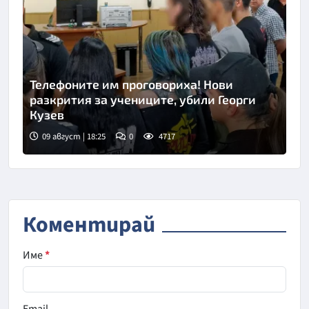
Телефоните им проговориха! Нови
разкрития за учениците, убили Георги
Кузев
09 август | 18:25
0
4717
Коментирай
Име
*
Email