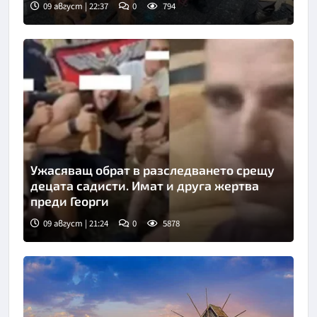
09 август | 22:37
0
794
Ужасяващ обрат в разследването срещу
децата садисти. Имат и друга жертва
преди Георги
09 август | 21:24
0
5878