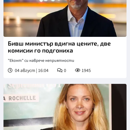
Бивш министър вдигна цените, две
комисии го подгониха
"Еконт" си наврече неприятности
04 август | 16:04
0
1945