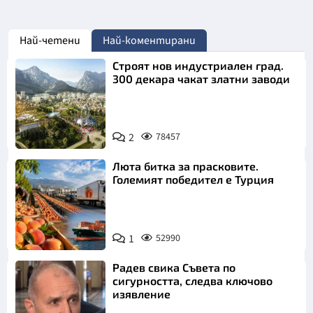
Най-четени
Най-коментирани
Строят нов индустриален град.
300 декара чакат златни заводи
2
78457
Люта битка за прасковите.
Големият победител е Турция
1
52990
Радев свика Съвета по
сигурността, следва ключово
изявление