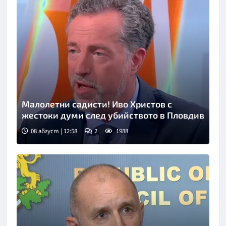
Малолетни садисти! Иво Христов с
жестоки думи след убийството в Пловдив
08 август | 12:58
2
1988
Снимка: бТВ