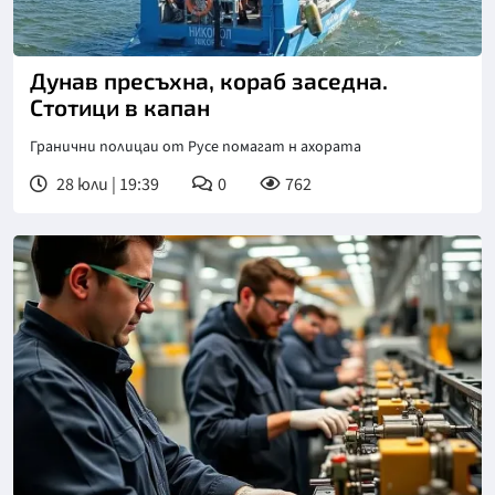
Дунав пресъхна, кораб заседна.
Стотици в капан
Гранични полицаи от Русе помагат н ахората
28 юли | 19:39
0
762