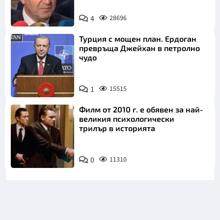
4
28696
Турция с мощен план. Ердоган
превръща Джейхан в петролно
чудо
1
15515
Филм от 2010 г. е обявен за най-
великия психологически
трилър в историята
0
11310