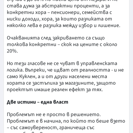
става дума за абстрактни проценти, а за
конкретни хора – пенсионери, семейства с
ниски доходи, хора, за които разликата от
няколко лева е разлика между избор и лишение.
Очакванията след закриването са също
толкова конкретни – скок на цените с около
20%.
Но тези гласове не се чуват в управленската
логика. Въпреки, че идват от реалността - и не
само Куклен, а и от други населени места
хората се застъпиха за магазините, защото
проектът имаше реален ефект за тях.
Две истини – една власт
Проблемът не е просто в решението.
Проблемът е в начина, по който то беше взето
– със самоувереност, граничеща със