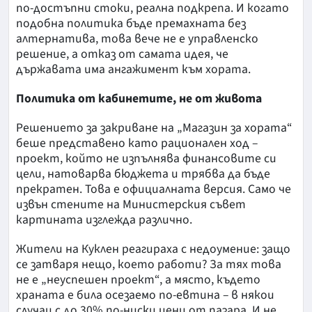
по-достъпни стоки, реална подкрепа. И когато
подобна политика бъде премахната без
алтернатива, това вече не е управленско
решение, а отказ от самата идея, че
държавата има ангажимент към хората.
Политика от кабинетите, не от живота
Решението за закриване на „Магазин за хората“
беше представено като рационален ход –
проект, който не изпълнява финансовите си
цели, натоварва бюджета и трябва да бъде
прекратен. Това е официалната версия. Само че
извън стените на Министерския съвет
картината изглежда различно.
Жители на Куклен реагираха с недоумение: защо
се затваря нещо, което работи? За тях това
не е „неуспешен проект“, а място, където
храната е била осезаемо по-евтина – в някои
случаи с до 30% по-ниски цени от пазара. И не