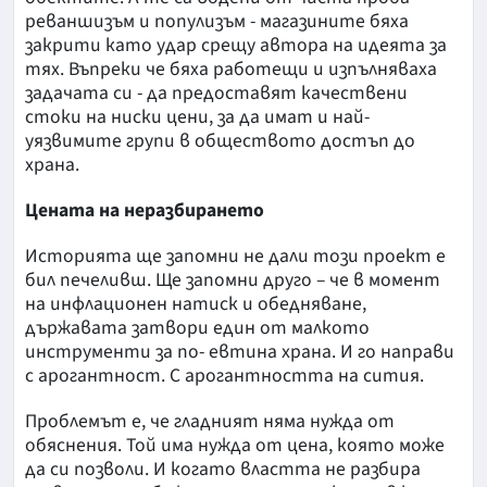
реваншизъм и популизъм - магазините бяха
закрити като удар срещу автора на идеята за
тях. Въпреки че бяха работещи и изпълняваха
задачата си - да предоставят качествени
стоки на ниски цени, за да имат и най-
уязвимите групи в обществото достъп до
храна.
Цената на неразбирането
Историята ще запомни не дали този проект е
бил печеливш. Ще запомни друго – че в момент
на инфлационен натиск и обедняване,
държавата затвори един от малкото
инструменти за по- евтина храна. И го направи
с арогантност. С арогантността на сития.
Проблемът е, че гладният няма нужда от
обяснения. Той има нужда от цена, която може
да си позволи. И когато властта не разбира