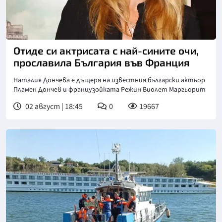
Отиде си актрисата с най-сините очи,
прославила България във Франция
Наталия Дончева е дъщеря на известния български актьор
Пламен Дончев и французойката Режин Виолет Маргьорит
02 август | 18:45
0
19667