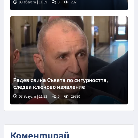
08 август | 11:59
0
282
Снимка: Нова телевизия
Радев свика Съвета по сигурността,
следва ключово изявление
08 август | 11:33
5
29890
Коментирай