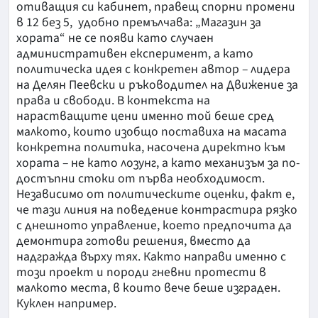
отиващия си кабинет, правещ спорни промени
в 12 без 5, удобно премълчава: „Магазин за
хората“ не се появи като случаен
административен експеримент, а като
политическа идея с конкретен автор – лидера
на Делян Пеевски и ръководител на Движение за
права и свободи. В контекста на
нарастващите цени именно той беше сред
малкото, които изобщо поставиха на масата
конкретна политика, насочена директно към
хората – не като лозунг, а като механизъм за по-
достъпни стоки от първа необходимост.
Независимо от политическите оценки, факт е,
че тази линия на поведение контрастира рязко
с днешното управление, което предпочита да
демонтира готови решения, вместо да
надгражда върху тях. Както направи именно с
този проект и породи гневни протести в
малкото места, в които вече беше изграден.
Куклен например.