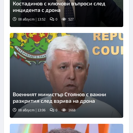
Костадинов с ключови въпроси след
инцидента с дрона
08 август | 13:52
0
527
Снимка: Нова телевизия
Военният министър Стоянов с важни
разкрития след взрива на дрона
08 август | 13:06
0
1668