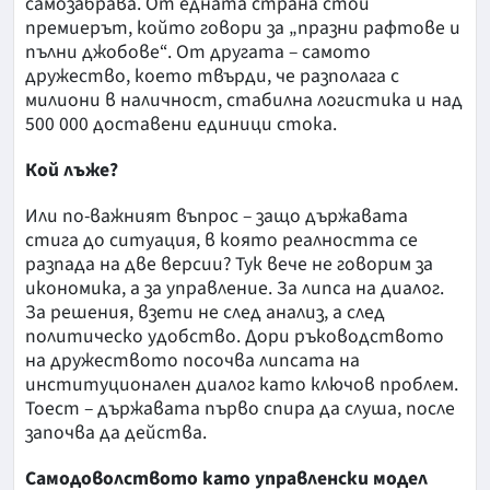
самозабрава. От едната страна стои
премиерът, който говори за „празни рафтове и
пълни джобове“. От другата – самото
дружество, което твърди, че разполага с
милиони в наличност, стабилна логистика и над
500 000 доставени единици стока.
Кой лъже?
Или по-важният въпрос – защо държавата
стига до ситуация, в която реалността се
разпада на две версии? Тук вече не говорим за
икономика, а за управление. За липса на диалог.
За решения, взети не след анализ, а след
политическо удобство. Дори ръководството
на дружеството посочва липсата на
институционален диалог като ключов проблем.
Тоест – държавата първо спира да слуша, после
започва да действа.
Самодоволството като управленски модел