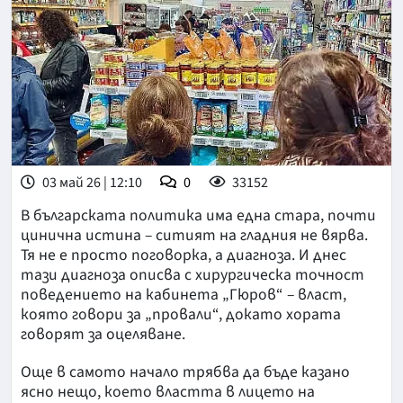
03 май 26 | 12:10
0
33152
В българската политика има една стара, почти
цинична истина – ситият на гладния не вярва.
Тя не е просто поговорка, а диагноза. И днес
тази диагноза описва с хирургическа точност
поведението на кабинета „Гюров“ – власт,
която говори за „провали“, докато хората
говорят за оцеляване.
Още в самото начало трябва да бъде казано
ясно нещо, което властта в лицето на