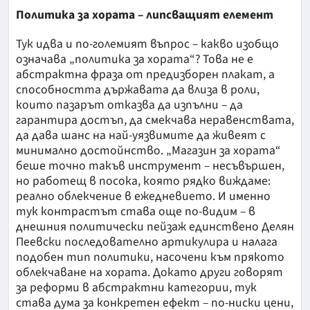
Политика за хората – липсващият елемент
Тук идва и по-големият въпрос – какво изобщо
означава „политика за хората“? Това не е
абстрактна фраза от предизборен плакат, а
способността държавата да влиза в роли,
които пазарът отказва да изпълни – да
гарантира достъп, да смекчава неравенствата,
да дава шанс на най-уязвимите да живеят с
минимално достойнство. „Магазин за хората“
беше точно такъв инструмент – несъвършен,
но работещ в посока, която рядко виждаме:
реално облекчение в ежедневието. И именно
тук контрастът става още по-видим – в
днешния политически пейзаж единствено Делян
Пеевски последователно артикулира и налага
подобен тип политики, насочени към прякото
облекчаване на хората. Докато други говорят
за реформи в абстрактни категории, тук
става дума за конкретен ефект – по-ниски цени,