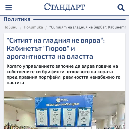
Политика
Новини
Политика
"Ситият на гладния не вярва“: Кабинет
"Ситият на гладния не вярва“:
Кабинетът "Гюров" и
арогантността на властта
Когато управлението започне да вярва повече на
собствените си брифинги, отколкото на хората
пред празния портфейл, реалността неизбежно го
настига