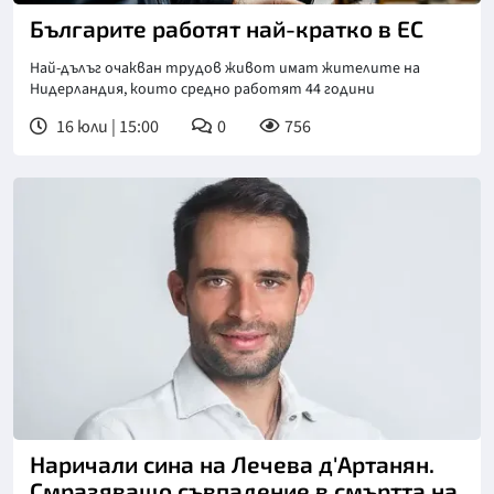
Българите работят най-кратко в ЕС
Най-дълъг очакван трудов живот имат жителите на
Нидерландия, които средно работят 44 години
16 юли | 15:00
0
756
Наричали сина на Лечева д'Артанян.
Смразяващо съвпадение в смъртта на