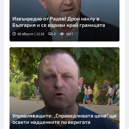
Извънредно от Радев! Дрон нахлу в
България и се взриви край границата
08 август | 12:18
0
6817
Управляващите: „Справедливата цена“ ще
освети надценките по веригата