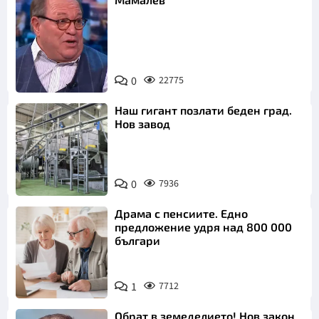
0
22775
Снимка: БНТ
Наш гигант позлати беден град.
Нов завод
0
7936
Драма с пенсиите. Едно
предложение удря над 800 000
българи
1
7712
Обрат в земеделието! Нов закон