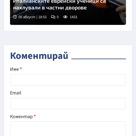
Италианските еврейски ученици са
нахлували в частни дворове
05 август | 18:53
0
1433
Снимка: Пармаков/БТА
Коментирай
Име
*
Email
Коментар
*