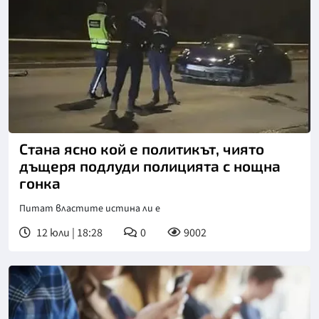
Стана ясно кой е политикът, чиято
дъщеря подлуди полицията с нощна
гонка
Питат властите истина ли е
12 юли | 18:28
0
9002