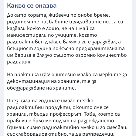
Какво се оказва
Докато хората, живеели по онова време,
родителите ни, бабите и дядовците ни, са си
казвали колко е лошо, че на 1 май са
манифестирали по улиците, когато
радиоактивен дъжд е валял и ги е заразявал, а
всъщност година по-късно през хранителната
им верига е влязло същото огромно количество
радиация.
На практика изключително малко са мерките за
деконтаминация на храните, т.е за
обеззаразяване на храните.
През цялата година е имало тежко
радиоактивни продукти, с които сме се
хранили, твърди професорът. Това, което са
правили е било методът на разреждането -
взимаш силно радиоактивно мляко и го смесваш
със слаборадиоактивно, за да разпределиш