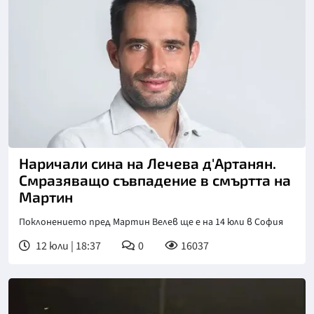
Наричали сина на Лечева д'Артанян.
Смразяващо съвпадение в смъртта на
Мартин
Поклонението пред Мартин Велев ще е на 14 юли в София
12 юли | 18:37
0
16037