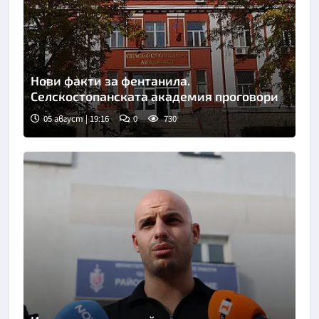
Нови факти за фентанила.
Селскостопанската академия проговори
05 август | 19:16
0
730