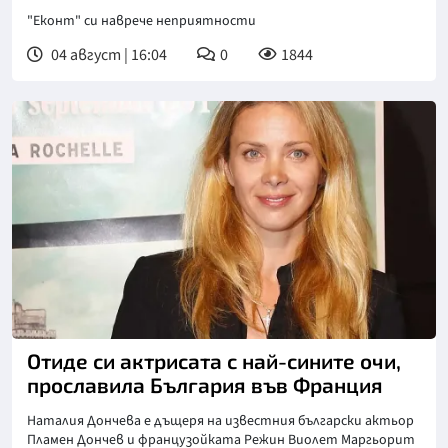
"Еконт" си наврече неприятности
04 август | 16:04
0
1844
Отиде си актрисата с най-сините очи,
прославила България във Франция
Наталия Дончева е дъщеря на известния български актьор
Пламен Дончев и французойката Режин Виолет Маргьорит