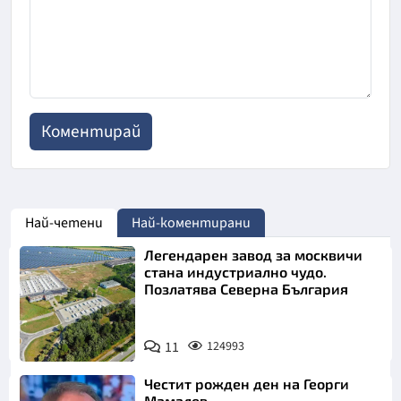
Най-четени
Най-коментирани
Легендарен завод за москвичи
стана индустриално чудо.
Позлатява Северна България
11
124993
Честит рожден ден на Георги
Мамалев