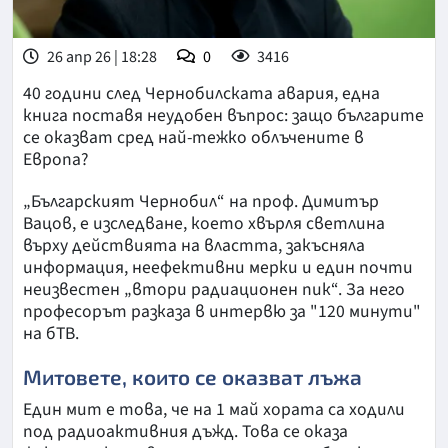
26 апр 26 | 18:28
0
3416
40 години след Чернобилската авария, една
книга поставя неудобен въпрос: защо българите
се оказват сред най-тежко облъчените в
Европа?
„Българският Чернобил“ на проф. Димитър
Вацов, е изследване, което хвърля светлина
върху действията на властта, закъсняла
информация, неефективни мерки и един почти
неизвестен „втори радиационен пик“. За него
професорът разказа в интервю за "120 минути"
на бТВ.
Митовете, които се оказват лъжа
Един мит е това, че на 1 май хората са ходили
под радиоактивния дъжд. Това се оказа