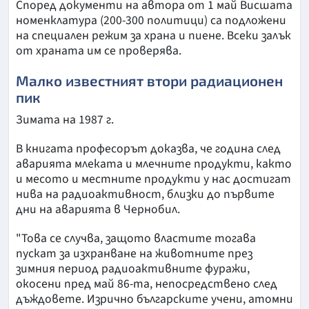
Според документи на автора от 1 май Висшата
номенклатура (200-300 политици) са подложени
на специален режим за храна и пиене. Всеки залък
от храната им се проверява.
Малко известният втори радиационен
пик
Зимата на 1987 г.
В книгата професорът доказва, че година след
аварията млеката и млечните продукти, както
и месото и местните продукти у нас достигат
нива на радиоактивност, близки до първите
дни на аварията в Чернобил.
"Това се случва, защото властите тогава
пускат за изхранване на животните през
зимния период радиоактивните фуражи,
окосени пред май 86-та, непосредствено след
дъждовете. Изрично българските учени, атомни