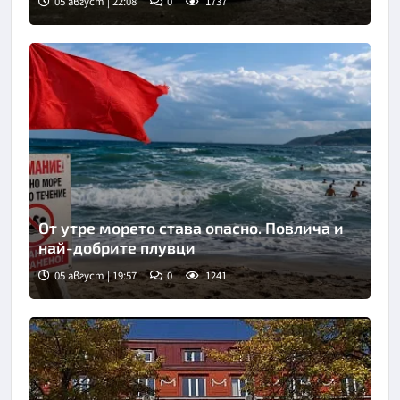
05 август | 22:08
0
1737
От утре морето става опасно. Повлича и
най-добрите плувци
05 август | 19:57
0
1241