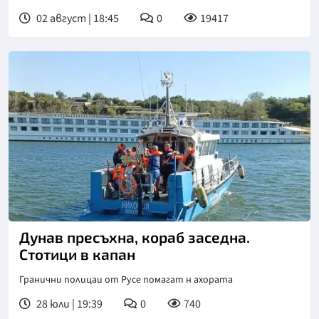
02 август | 18:45
0
19417
Дунав пресъхна, кораб заседна.
Стотици в капан
Гранични полицаи от Русе помагат н ахората
28 юли | 19:39
0
740