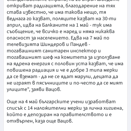
откриват радиацията, благодарение на тях
става известно, че има такова нещо, тя
веднага го казват, поляците казват на 30-ти
април, идва на Балканите на 1 май - тук има
съобщение, че всичко е наред и няма никаква
опасност за населението. Едва на 7 май по
телевизията Шиндеров и Пандев -
тогавашният санитарен инспектор и
тогавашният шеф на комитета за използване
на ядрена енергия с половин уста казват, че има
повишена радиация и че е добре 3 типа мерки
да се вземат - да не се ядат марули, децата да
не играят в пясъчниците и по-често да се мият
улиците", заяви Вацов.
Още на 4 май българските учени изработват
списък с 14 наложителни мерки за лична хигиена,
който е депозиран на правителството и е
отхвърлен, каза още Вацов.