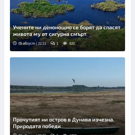
Учените ни денонощно се борят да спасят
живота му от сигурна смърт
05 август | 22:21
1
820
Прочутият ни остров в Дунава изчезна.
Природата победи