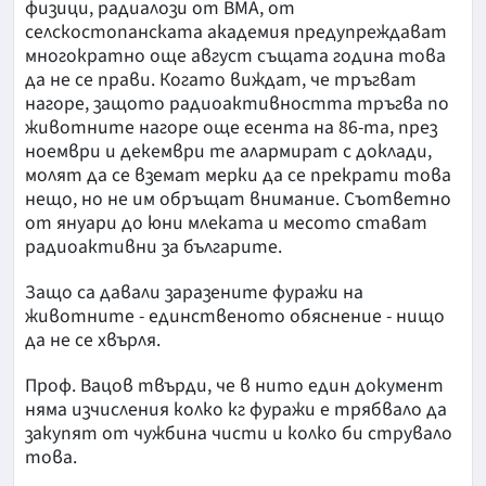
физици, радиалози от ВМА, от
селскостопанската академия предупреждават
многократно още август същата година това
да не се прави. Когато виждат, че тръгват
нагоре, защото радиоактивността тръгва по
животните нагоре още есента на 86-та, през
ноември и декември те алармират с доклади,
молят да се вземат мерки да се прекрати това
нещо, но не им обръщат внимание. Съответно
от януари до юни млеката и месото стават
радиоактивни за българите.
Защо са давали заразените фуражи на
животните - единственото обяснение - нищо
да не се хвърля.
Проф. Вацов твърди, че в нито един документ
няма изчисления колко кг фуражи е трябвало да
закупят от чужбина чисти и колко би струвало
това.