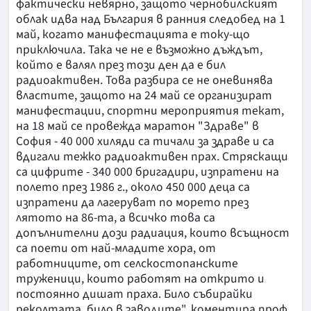
фактически невярно, защото чернобилският
облак идва над България в ранния следобед на 1
май, когато манифестацията е току-що
приключила. Така че не е възможно дъждът,
който е валял през този ден да е бил
радиоактивен. Това разбира се не оневинява
властите, защото на 24 май се организират
манифестации, спортни мероприятия текат,
на 18 май се провежда маратон "Здраве" в
София - 40 000 хиляди са тичали за здраве и са
вдигали тежко радиоактивен прах. Стряскащи
са цифрите - 340 000 бригадири, изпратени на
полето през 1986 г., около 450 000 деца са
изпратени да лагеруват по морето през
лятото на 86-та, а всичко това са
допълнителни дози радиация, които всъщност
са поети от най-младите хора, от
работниците, от селскостопанските
труженици, които работят на открито и
постоянно дишат праха. Било събирайки
реколтата, било в заводите", коментира проф.