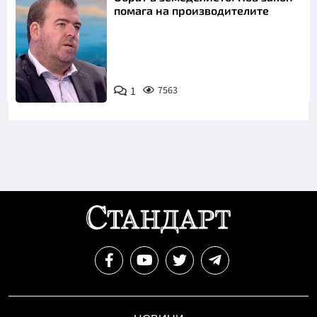
помага на производителите
1
7563
Снимка: бТВ