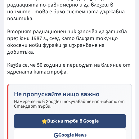
радиацията по-равномерно и да влезеш в
нормите - това е било системната държавна
политика.
Вторият радиационен пик започва да затихва
през юни 1987 г., след като влизат току-що
окосени нови фуражи за изхранване на
добитъка.
Казва се, че 50 години е периодът на влияние от
ядрената катастрофа.
Не пропускайте нищо важно
Намерете ни в Google и получавайте най-новото от
Стандарт първи.
Виж ни първи в Google
Google News