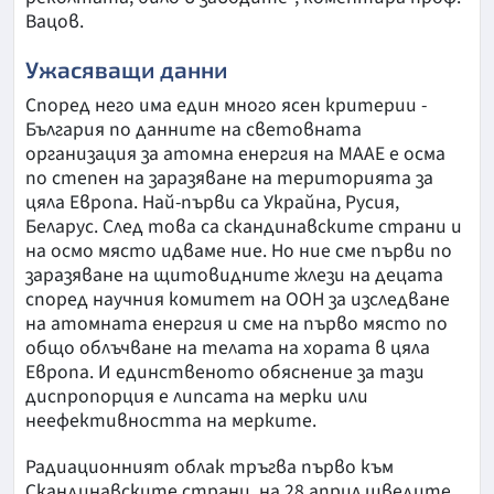
Вацов.
Ужасяващи данни
Според него има един много ясен критерии -
България по данните на световната
организация за атомна енергия на МААЕ е осма
по степен на заразяване на територията за
цяла Европа. Най-първи са Украйна, Русия,
Беларус. След това са скандинавските страни и
на осмо място идваме ние. Но ние сме първи по
заразяване на щитовидните жлези на децата
според научния комитет на ООН за изследване
на атомната енергия и сме на първо място по
общо облъчване на телата на хората в цяла
Европа. И единственото обяснение за тази
диспропорция е липсата на мерки или
неефективността на мерките.
Радиационният облак тръгва първо към
Скандинавските страни, на 28 април шведите