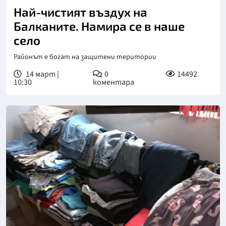
Най-чистият въздух на
Балканите. Намира се в наше
село
Районът е богат на защитени територии
14 март |
0
14492
10:30
коментара