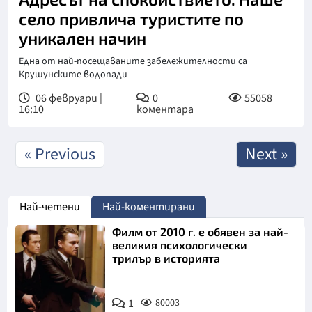
село привлича туристите по
уникален начин
Една от най-посещаваните забележителности са
Крушунските водопади
06 февруари |
0
55058
16:10
коментара
« Previous
Next »
Най-четени
Най-коментирани
Филм от 2010 г. е обявен за най-
великия психологически
трилър в историята
1
80003