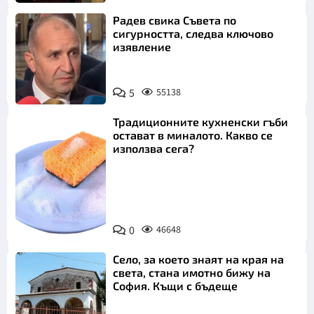
Радев свика Съвета по
сигурността, следва ключово
изявление
5
55138
Традиционните кухненски гъби
остават в миналото. Какво се
използва сега?
Снимка:
0
46648
Пиксабей
Село, за което знаят на края на
света, стана имотно бижу на
София. Къщи с бъдеще