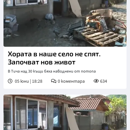
Снимка: бТВ
Хората в наше село не спят.
Започват нов живот
В Тича над 30 къщи бяха наводнени от потопа
05 юни | 18:28
0
коментара
634