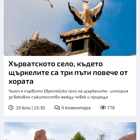
Снимка: goggle
Хърватското село, където
щъркелите са три пъти повече от
хората
Чигоч е първото Европейско село на щъркелите - история
за вековно съжителство между човек и природа
10 юли | 15:30
0
коментара
778