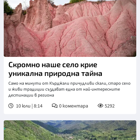
Скромно наше село крие
уникална природна тайна
Само на минути от Кърджали причудливи скали, старо село
и живи традиции създават една от най-интересните
дестинации в региона
10 юли | 8:14
0
коментара
5292