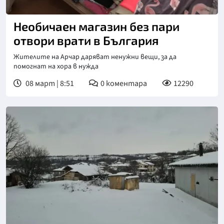
Снимка: Нова телевизия
Необичаен магазин без пари
отвори врати в България
Жителите на Арчар даряват ненужни вещи, за да
помогнат на хора в нужда
08 март | 8:51
0
коментара
12290