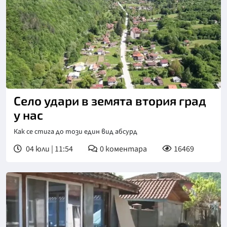
Село удари в земята втория град
у нас
Как се стига до този един вид абсурд
04 юли | 11:54
0
коментара
16469