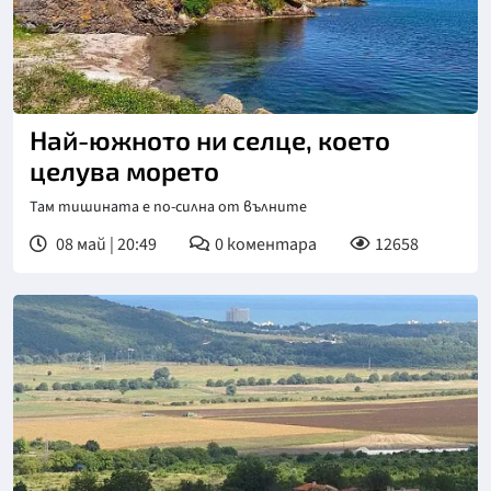
Най-южното ни селце, което
целува морето
Там тишината е по-силна от вълните
08 май | 20:49
0
коментара
12658