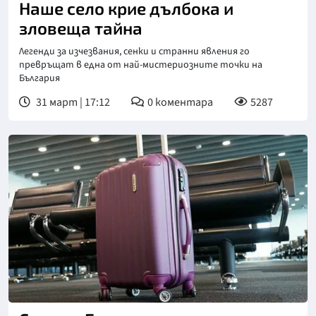
Наше село крие дълбока и
зловеща тайна
Легенди за изчезвания, сенки и странни явления го
превръщат в една от най-мистериозните точки на
България
31 март | 17:12
0
коментара
5287