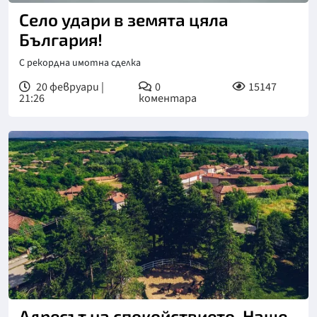
Село удари в земята цяла
България!
С рекордна имотна сделка
20 февруари |
0
15147
21:26
коментара
Адресът на спокойствието. Наше