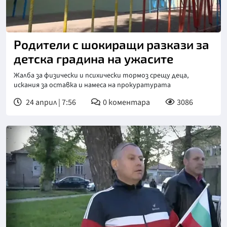
Снимка: Нова телевизия
Родители с шокиращи разкази за
детска градина на ужасите
Жалба за физически и психически тормоз срещу деца,
искания за оставка и намеса на прокуратурата
24 април | 7:56
0
коментара
3086