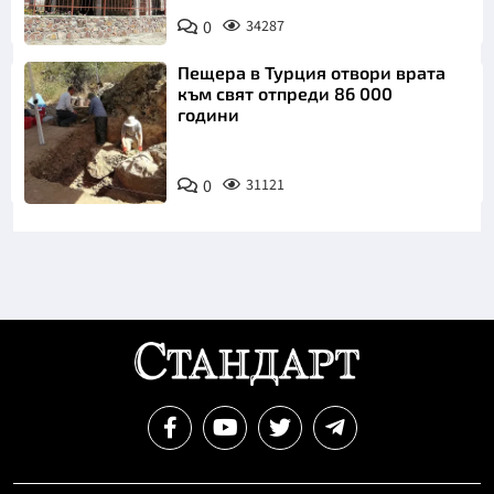
0
34287
Пещера в Турция отвори врата
към свят отпреди 86 000
години
0
31121