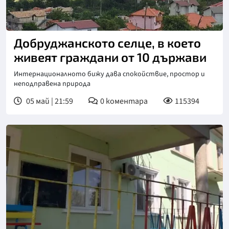
Добруджанското селце, в което
живеят граждани от 10 държави
Интернационалното бижу дава спокойствие, простор и
неподправена природа
05 май | 21:59
0
коментара
115394