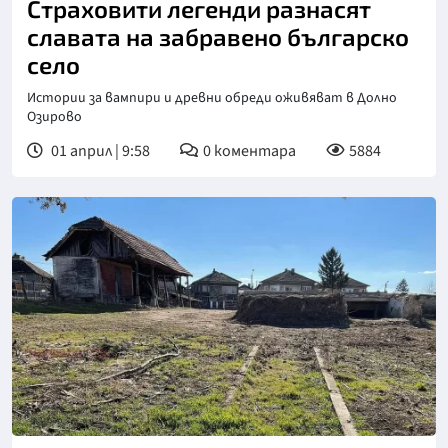
Страховити легенди разнасят
славата на забравено българско
село
Истории за вампири и древни обреди оживяват в Долно
Озирово
01 април | 9:58
0
коментара
5884