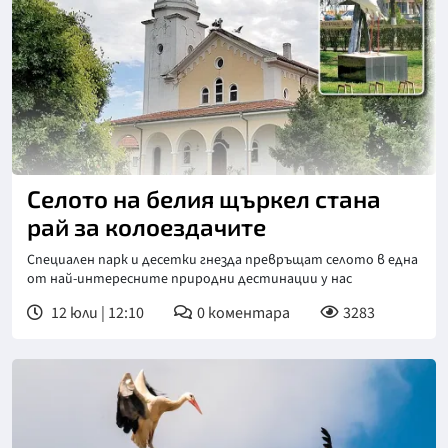
Селото на белия щъркел стана
рай за колоездачите
Специален парк и десетки гнезда превръщат селото в една
от най-интересните природни дестинации у нас
12 юли | 12:10
0
коментара
3283