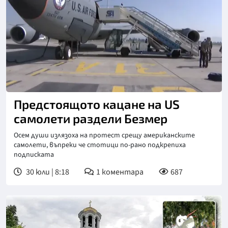
Снимка: бТВ
Предстоящото кацане на US
самолети раздели Безмер
Осем души излязоха на протест срещу американските
самолети, въпреки че стотици по-рано подкрепиха
подписката
30 юли | 8:18
1
коментара
687