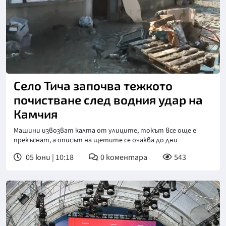
Снимка: бТВ
Село Тича започва тежкото
почистване след водния удар на
Камчия
Машини извозват калта от улиците, токът все още е
прекъснат, а описът на щетите се очаква до дни
05 юни | 10:18
0
коментара
543