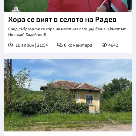
Хора се вият в селото на Радев
Сред събралите се хора на местния площад беше и кметът
Николай Балабанов
19 април | 21:54
0
коментара
4642