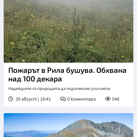
Снимка: БГНЕС
Пожарът в Рила бушува. Обхвана
над 100 декара
Надеждите са природата да подпомогне усилията
30 август | 18:41
0
коментара
548