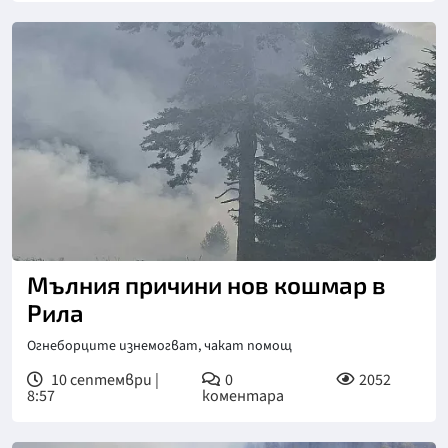
Мълния причини нов кошмар в
Рила
Огнеборците изнемогват, чакат помощ
10 септември |
0
2052
8:57
коментара