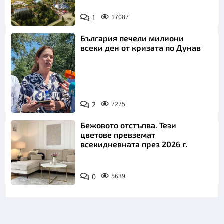
1
17087
България печели милиони
всеки ден от кризата по Дунав
2
7275
Снимка: БТА
Бежовото отстъпва. Тези
цветове превземат
всекидневната през 2026 г.
0
5639