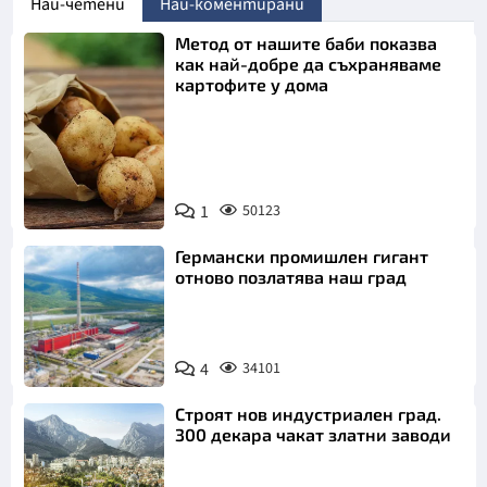
Най-четени
Най-коментирани
Метод от нашите баби показва
как най-добре да съхраняваме
картофите у дома
Снимка:
1
50123
Пиксабей
Германски промишлен гигант
отново позлатява наш град
4
34101
Строят нов индустриален град.
300 декара чакат златни заводи