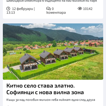
Швейцария инвестира в бъдещето на най-високия ни парк
12 февруари |
0
10142
13:13
коментара
Китно село става златно.
Софиянци с нова вилна зона
Къщи за над половин милион лева никнат една след друга