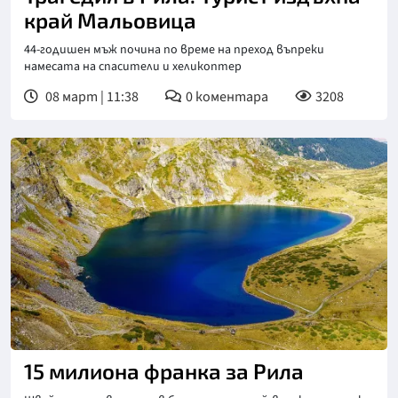
край Мальовица
44-годишен мъж почина по време на преход въпреки
намесата на спасители и хеликоптер
08 март | 11:38
0
коментара
3208
15 милиона франка за Рила