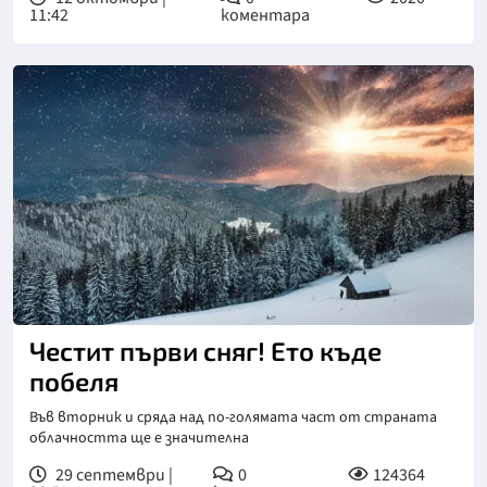
11:42
коментара
Честит първи сняг! Ето къде
побеля
Във вторник и сряда над по-голямата част от страната
облачността ще е значителна
29 септември |
0
124364