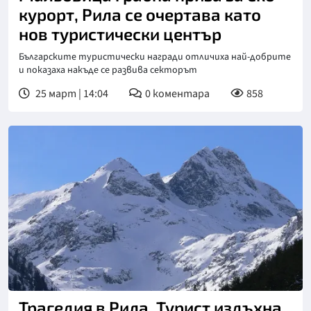
курорт, Рила се очертава като
нов туристически център
Българските туристически награди отличиха най-добрите
и показаха накъде се развива секторът
25 март | 14:04
0
коментара
858
Трагедия в Рила. Турист издъхна