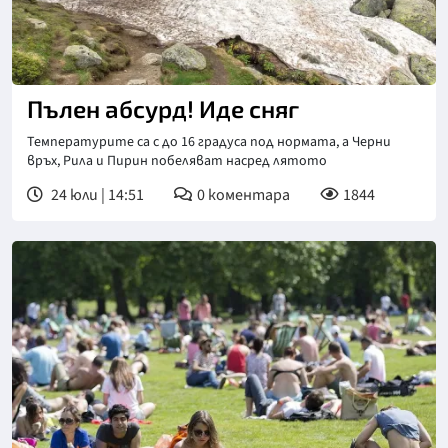
Пълен абсурд! Иде сняг
Температурите са с до 16 градуса под нормата, а Черни
връх, Рила и Пирин побеляват насред лятото
24 юли | 14:51
0
коментара
1844