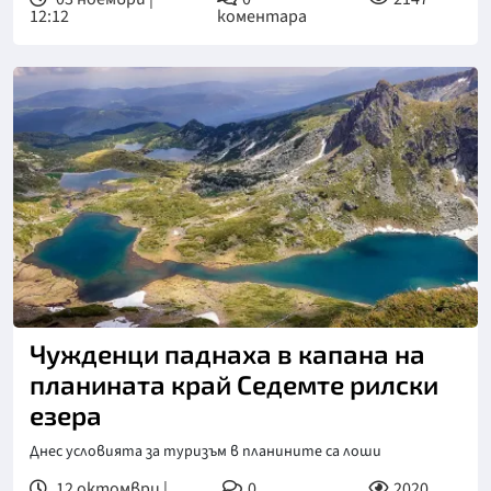
12:12
коментара
Чужденци паднаха в капана на
планината край Седемте рилски
езера
Днес условията за туризъм в планините са лоши
12 октомври |
0
2020