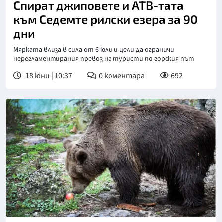
Спират джиповете и АТВ-тата
към Седемте рилски езера за 90
дни
Мярката влиза в сила от 6 юли и цели да ограничи
нерегламентирания превоз на туристи по горския път
18 юни | 10:37
0
коментара
692