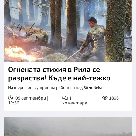
Огнената стихия в Рила се
разраства! Къде е най-тежко
На терен от сутринта работят над 80 човека
05 септември |
1
1806
12:56
коментара