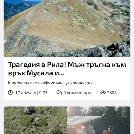
Снимка: Уикипедия
Трагедия в Рила! Мъж тръгна към
връх Мусала и...
В момента няма информация за инциденти
17 август | 9:37
0
коментара
2808