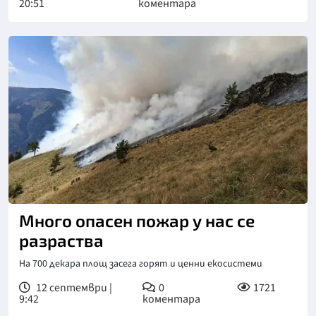
20:51
коментара
Много опасен пожар у нас се
разраства
На 700 декара площ засега горят и ценни екосистеми
12 септември |
0
1721
9:42
коментара