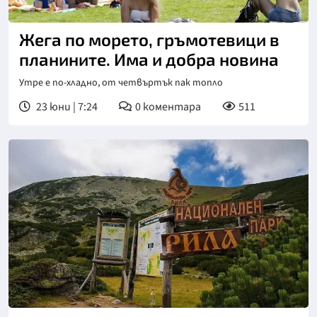
Жега по морето, гръмотевици в
планините. Има и добра новина
Утре е по-хладно, от четвъртък пак топло
23 юни | 7:24
0
коментара
511