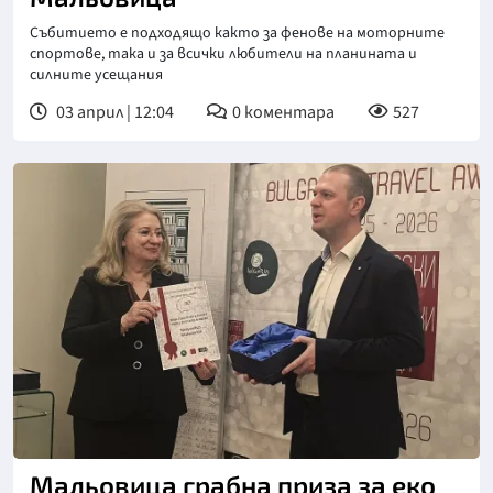
Събитието е подходящо както за фенове на моторните
спортове, така и за всички любители на планината и
силните усещания
03 април | 12:04
0
коментара
527
Снимка: Травълнюз
Мальовица грабна приза за еко