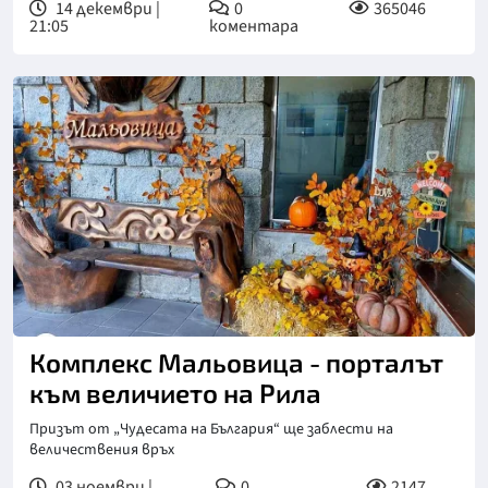
14 декември |
0
365046
21:05
коментара
Комплекс Мальовица - порталът
към величието на Рила
Призът от „Чудесата на България“ ще заблести на
величествения връх
03 ноември |
0
2147