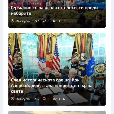
Германия се разлюля от протести преди
изборите
08 август | 18:47
0
1167
След историческата среща. Как
Азербайджан стана новият център на
света
08 август | 18:15
0
1156