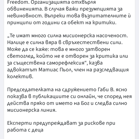
Freedom. Организацията отхвърля
обвиненията. В случая важи презумпцията за
невиновност. Въпреки това възпитателните ѝ
принципи от години са обект на критики.
„Те имат много силна мисионерска насоченост.
Налице е силна вяра в свръхестествени сили.
Може да се каже: това е много затворен
светоглед, който не е отворен за критика или
за съществена саморефлексия“, казва
адвокатът Матиас Пьол, член на разследващия
колектив.
Председателката на сдружението Габи В. ясно
показва в публикациите си онлайн, че според нея
действа пряко от името на Бог и следва силно
мисионерска линия.
Експерти предупреждават за рискове при
работа с деца