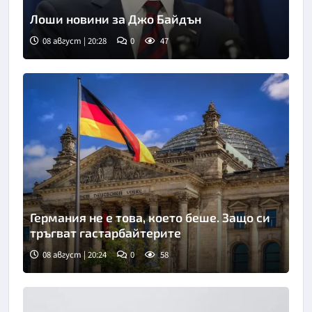
Лоши новини за Джо Байдън
08 август | 20:28
0
47
Германия не е това, което беше. Защо си
тръгват гастарбайтерите
08 август | 20:24
0
58