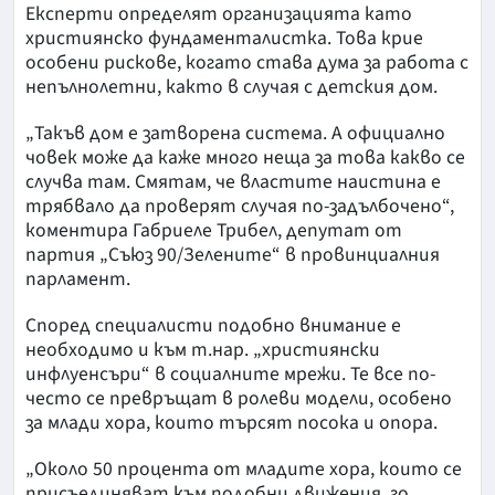
Експерти определят организацията като
християнско фундаменталистка. Това крие
особени рискове, когато става дума за работа с
непълнолетни, както в случая с детския дом.
„Такъв дом е затворена система. А официално
човек може да каже много неща за това какво се
случва там. Смятам, че властите наистина е
трябвало да проверят случая по-задълбочено“,
коментира Габриеле Трибел, депутат от
партия „Съюз 90/Зелените“ в провинциалния
парламент.
Според специалисти подобно внимание е
необходимо и към т.нар. „християнски
инфлуенсъри“ в социалните мрежи. Те все по-
често се превръщат в ролеви модели, особено
за млади хора, които търсят посока и опора.
„Около 50 процента от младите хора, които се
присъединяват към подобни движения, го