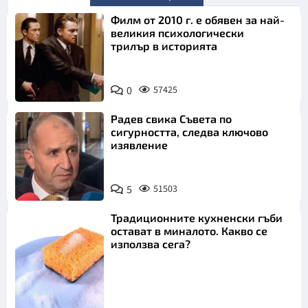
Филм от 2010 г. е обявен за най-
великия психологически
трилър в историята
0
57425
Радев свика Съвета по
сигурността, следва ключово
изявление
5
51503
Традиционните кухненски гъби
остават в миналото. Какво се
използва сега?