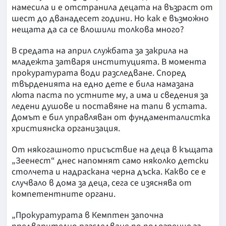
намесила и е отстранила децата на възраст от
шест до дванадесет години. Но как е възможно
нещата да са се влошили толкова много?
В средата на април службата за закрила на
младежта затваря институцията. В момента
прокуратурата води разследване. Според
твърденията на едно дете е била намазана
люта паста по устните му, а има и сведения за
ледени душове и поставяне на тапи в устата.
Домът е бил управляван от фундаменталистка
християнска организация.
От някогашното присъствие на деца в къщата
„Зеенест“ днес напомнят само няколко детски
столчета и надраскана черна дъска. Какво се е
случвало в дома за деца, сега се изяснява от
компетентните органи.
„Прокуратурата в Кемптен започна