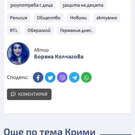
злоупотреба с деца
защита на децата
Религия
Общество
Новини
актуално
RTL
Обералгой
Германия днес.
Автор
Боряна Колчагова
Сподели:
КОМЕНТИРАЙ
Още по тема Крими