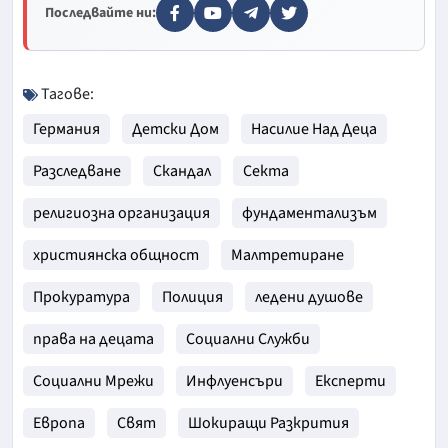
Последвайте ни:
Тагове:
Германия
Детски Дом
Насилие Над Деца
Разследване
Скандал
Секта
религиозна организация
фундаментализъм
християнска общност
Малтретиране
Прокуратура
Полиция
ледени душове
права на децата
Социални Служби
Социални Мрежи
Инфлуенсъри
Експерти
Европа
Свят
Шокиращи Разкрития