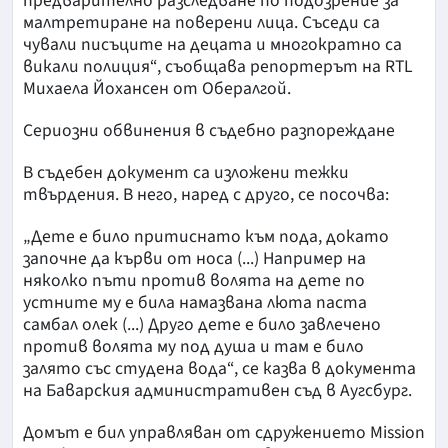
предварително разследване по подозрение за
малтретиране на поверени лица. Съседи са
чували писъците на децата и многократно са
викали полиция“, съобщава репортерът на RTL
Михаела Йохансен от Обералгой.
Сериозни обвинения в съдебно разпореждане
В съдебен документ са изложени тежки
твърдения. В него, наред с друго, се посочва:
„Дете е било притиснато към пода, докато
започне да кърви от носа (...) Например на
няколко пъти против волята на дете по
устните му е била намазвана люта паста
самбал олек (...) Друго дете е било завлечено
против волята му под душа и там е било
залято със студена вода“, се казва в документа
на Баварския административен съд в Аугсбург.
Домът е бил управляван от сдружението Mission