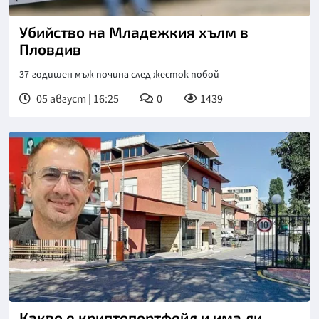
Убийство на Младежкия хълм в
Пловдив
37-годишен мъж почина след жесток побой
05 август | 16:25
0
1439
Какво е криптопортфейл и има ли