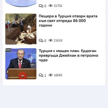
Снимка:
0
31702
Пиксабей
Пещера в Турция отвори врата
към свят отпреди 86 000
години
0
21618
Турция с мощен план. Ердоган
превръща Джейхан в петролно
чудо
1
16645