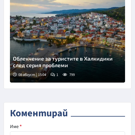
Облекчение за туристите в Халкидики
след серия проблеми
08 август | 15:04
1
799
Коментирай
Име
*