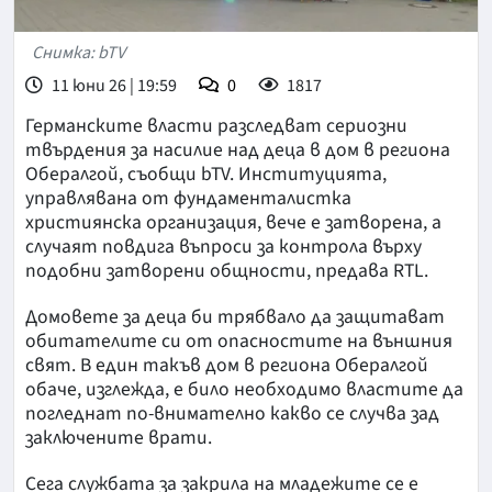
Снимка: bTV
11 юни 26 | 19:59
0
1817
Германските власти разследват сериозни
твърдения за насилие над деца в дом в региона
Обералгой, съобщи bTV. Институцията,
управлявана от фундаменталистка
християнска организация, вече е затворена, а
случаят повдига въпроси за контрола върху
подобни затворени общности, предава RTL.
Домовете за деца би трябвало да защитават
обитателите си от опасностите на външния
свят. В един такъв дом в региона Обералгой
обаче, изглежда, е било необходимо властите да
погледнат по-внимателно какво се случва зад
заключените врати.
Сега службата за закрила на младежите се е