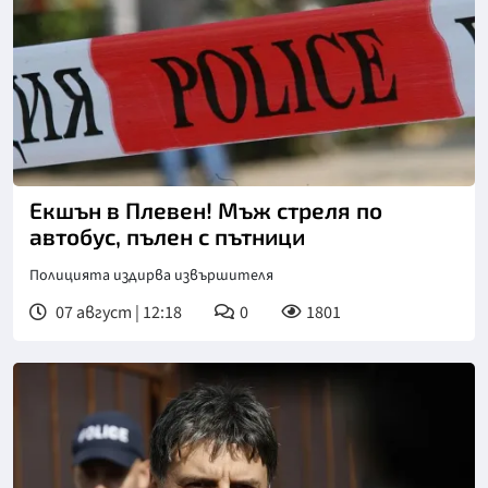
Екшън в Плевен! Мъж стреля по
автобус, пълен с пътници
Полицията издирва извършителя
07 август | 12:18
0
1801