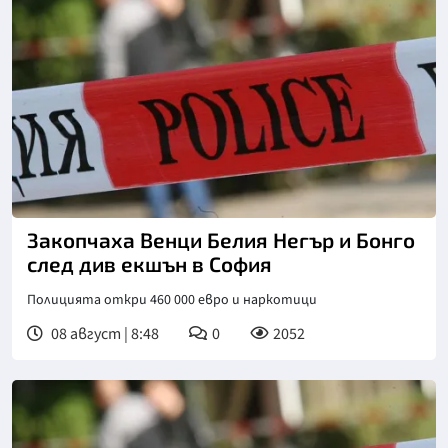
Закопчаха Венци Белия Негър и Бонго
след див екшън в София
Полицията откри 460 000 евро и наркотици
08 август | 8:48
0
2052