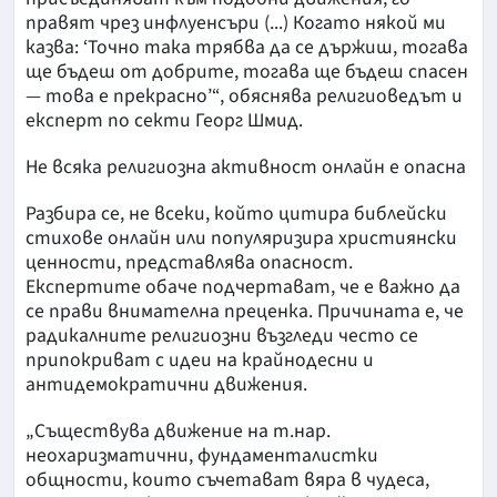
правят чрез инфлуенсъри (...) Когато някой ми
казва: ‘Точно така трябва да се държиш, тогава
ще бъдеш от добрите, тогава ще бъдеш спасен
— това е прекрасно’“, обяснява религиоведът и
експерт по секти Георг Шмид.
Не всяка религиозна активност онлайн е опасна
Разбира се, не всеки, който цитира библейски
стихове онлайн или популяризира християнски
ценности, представлява опасност.
Експертите обаче подчертават, че е важно да
се прави внимателна преценка. Причината е, че
радикалните религиозни възгледи често се
припокриват с идеи на крайнодесни и
антидемократични движения.
„Съществува движение на т.нар.
неохаризматични, фундаменталистки
общности, които съчетават вяра в чудеса,