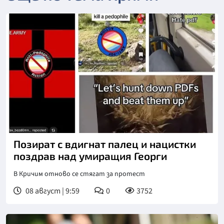
Позират с вдигнат палец и нацистки
поздрав над умиращия Георги
В Кричим отново се стягат за протест
08 август | 9:59
0
3752