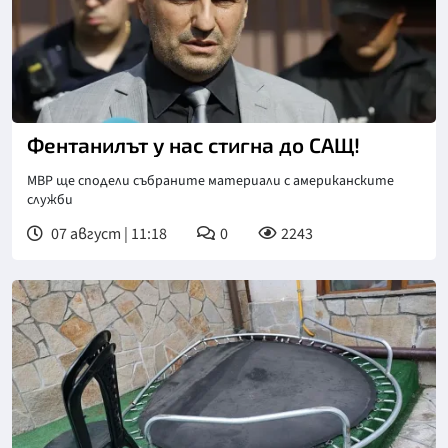
Фентанилът у нас стигна до САЩ!
МВР ще сподели събраните материали с американските
служби
07 август | 11:18
0
2243