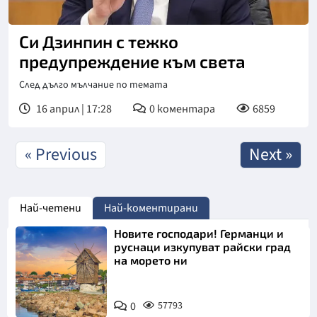
Си Дзинпин с тежко
предупреждение към света
След дълго мълчание по темата
16 април | 17:28
0
коментара
6859
« Previous
Next »
Най-четени
Най-коментирани
Новите господари! Германци и
руснаци изкупуват райски град
на морето ни
0
57793