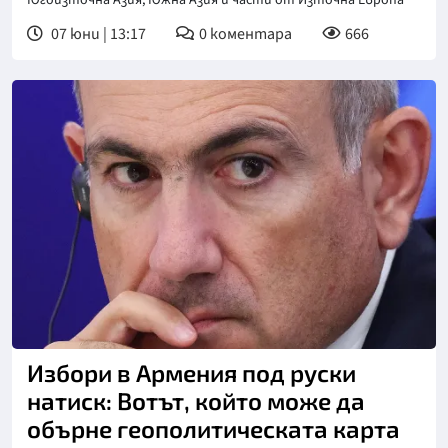
Югоизточна Азия, Южна Азия и части от Източна Европа
07 юни | 13:17
0
коментара
666
Снимка: БТА
Избори в Армения под руски
натиск: Вотът, който може да
обърне геополитическата карта