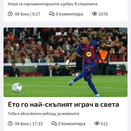
Утре са парламентарните изобри в страната
06 юни | 9:17
0
коментара
1076
Ето го най-скъпият играч в света
Това е абсолютен рекорд за момента
04 юни | 17:33
0
коментара
612