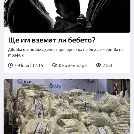
Ще им вземат ли бебето?
Двойка осиновила дете, треперят да не би да е жертва на
трафик
09 юли | 17:15
0
коментара
2153