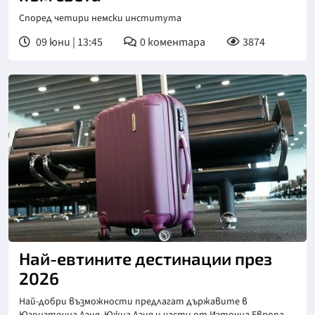
Според четири немски института
09 юни | 13:45
0
коментара
3874
Най-евтините дестинации през
2026
Най-добри възможности предлагат държавите в