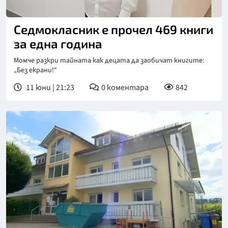
Снимка: bTV
Седмокласник е прочел 469 книги
за една година
Момче разкри тайната как децата да заобичат книгите:
„Без екрани!“
11 юни | 21:23
0
коментара
842