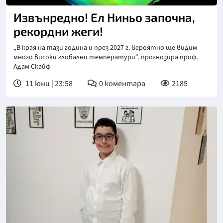
Извънредно! Ел Ниньо започна,
рекордни жеги!
„В края на тази година и през 2027 г. вероятно ще видим
много високи глобални температури“, прогнозира проф.
Адам Скайф
11 юни | 23:58
0
коментара
2185