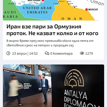
Снимка: NOVA
Иран взе пари за Ормузкия
проток. Не казват колко и от кого
В мирно време през него преминава около една пета от
световния износ на петрол и природен газ
23 април | 14:52
0
коментара
1279