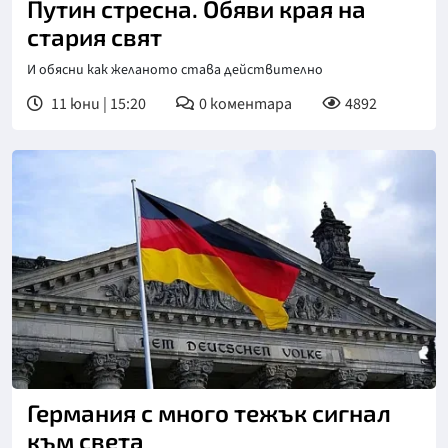
Путин стресна. Обяви края на
стария свят
И обясни как желаното става действително
11 юни | 15:20
0
коментара
4892
Германия с много тежък сигнал
към света