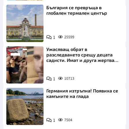
България се превръща в
глобален термален център
1
25599
Ужасяващ обрат в
разследването срещу децата
садисти. Имат и друга жертва
преди Георги
1
10713
Германия изтръпна! Появиха се
камъните на глада
1
7504