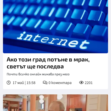
Ако този град потъне в мрак,
светът ще последва
Почти всичко онлайн минава през него
17 май | 15:58
0
коментара
2201