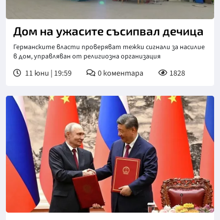
Снимка: bTV
Дом на ужасите съсипвал дечица
Германските власти проверяват тежки сигнали за насилие
в дом, управляван от религиозна организация
11 юни | 19:59
0
коментара
1828