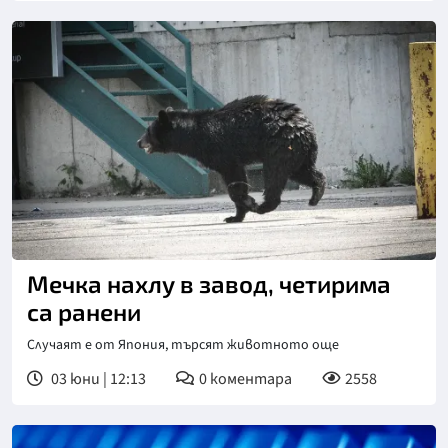
Мечка нахлу в завод, четирима
са ранени
Случаят е от Япония, търсят животното още
03 юни | 12:13
0
коментара
2558