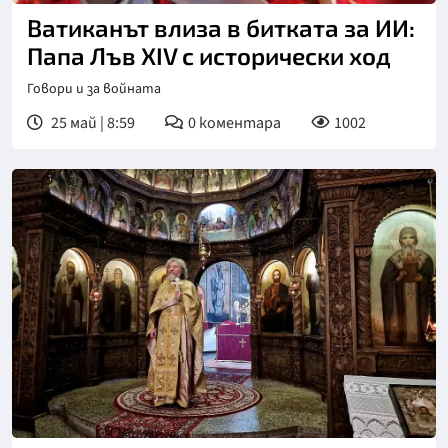
Ватиканът влиза в битката за ИИ:
Папа Лъв XIV с исторически ход
Говори и за войната
25 май | 8:59
0
коментара
1002
Снимка: БТА