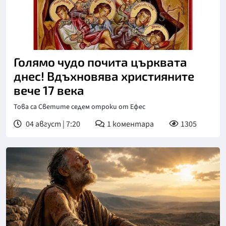
Голямо чудо почита църквата
днес! Вдъхновява християните
вече 17 века
Това са Светите седем отроки от Ефес
04 август | 7:20
1
коментара
1305