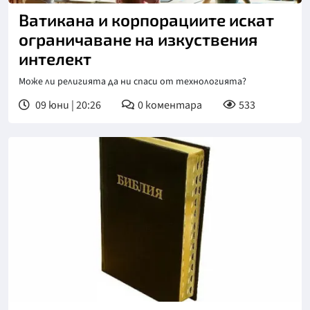
Ватикана и корпорациите искат
ограничаване на изкуствения
интелект
Може ли религията да ни спаси от технологията?
09 юни | 20:26
0
коментара
533