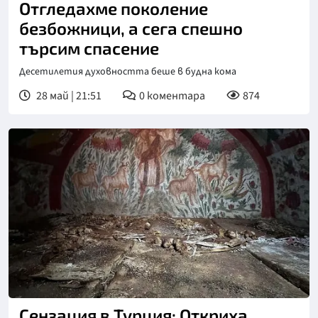
Отгледахме поколение
безбожници, а сега спешно
търсим спасение
Десетилетия духовността беше в будна кома
28 май | 21:51
0
коментара
874
Сензация в Турция: Откриха