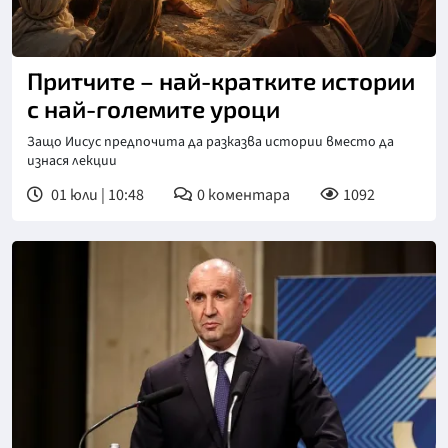
Притчите – най-кратките истории
с най-големите уроци
Защо Иисус предпочита да разказва истории вместо да
изнася лекции
01 юли | 10:48
0
коментара
1092