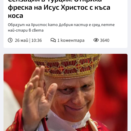
фреска на Исус Христос с къса
коса
Образът на Христос като Добрия пастир е сред петте
най-стари в света
26 май | 10:36
1
коментара
3640
Снимка: БТА