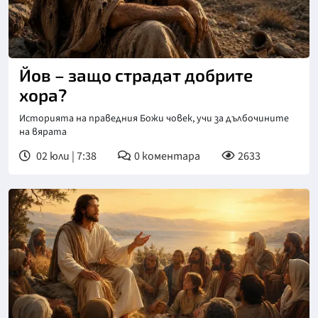
Йов – защо страдат добрите
хора?
Историята на праведния Божи човек, учи за дълбочините
на вярата
02 юли | 7:38
0
коментара
2633