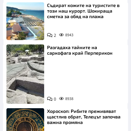
Съдират кожите на туристите в
този наш курорт. Шокираща
сметка за обяд на плажа
2
8943
Разгадаха тайните на
саркофага край Перперикон
Снимка:
Bulgaria ON
0
8938
AIR
Хороскоп: Рибите преживяват
щастлив обрат, Телецът започва
важна промяна