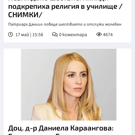
подкрепиха религия в училище /
СНИМКИ/
Патриарх Даниил поведе шествието и отслужи молебен
17 май | 15:58
0
коментара
4674
Доц. д-р Даниела Караангова: