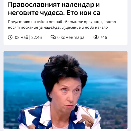
Православният календар и
неговите чудеса. Ето кои са
Предстоят ни някои от най-светлите празници, които
носят послание за надежда, изцеление и ново начало
08 май | 22:46
0
коментара
746
Снимка: бТВ