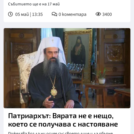
Събитието ще е на 17 май
05 май | 13:35
0
коментара
3400
Снимка: БНТ
Патриархът: Вярата не е нещо,
което се получава с настояване
Пожелава Бог да ни осияе със своето лице и да обърне