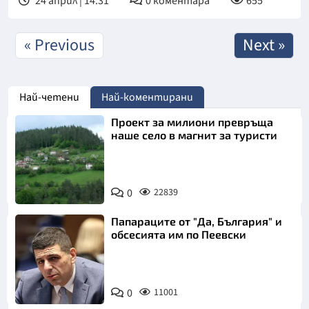
24 април | 14:31
0
коментара
655
« Previous
Next »
Най-четени
Най-коментирани
Проект за милиони превръща
наше село в магнит за туристи
0
22839
Папараците от "Да, България" и
обсесията им по Пеевски
0
11001