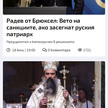
Снимка: БТА
Радев от Брюксел: Вето на
санкциите, ако засегнат руския
патриарх
Президентът е категоричен в решението
18 юни | 19:00
0
коментара
1721