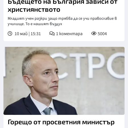
Бъдещето на България зависи от
християнството
Младият учен разкри защо трябва да се учи православие в
училище. То е нашият въздух
10 май | 15:31
1
коментара
5004
Горещо от просветния министър