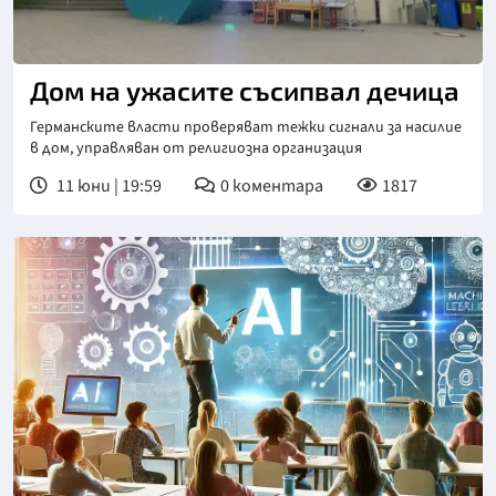
Снимка: bTV
Дом на ужасите съсипвал дечица
Германските власти проверяват тежки сигнали за насилие
в дом, управляван от религиозна организация
11 юни | 19:59
0
коментара
1817