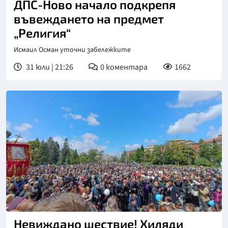
ДПС-Ново начало подкрепя
въвеждането на предмет
„Религия“
Исмаил Осман уточни забележките
31 юли | 21:26
0
коментара
1662
Невиждано шествие! Хиляди