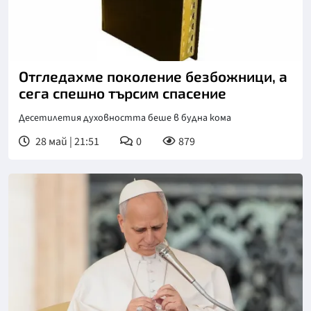
Отгледахме поколение безбожници, а
сега спешно търсим спасение
Десетилетия духовността беше в будна кома
28 май | 21:51
0
879