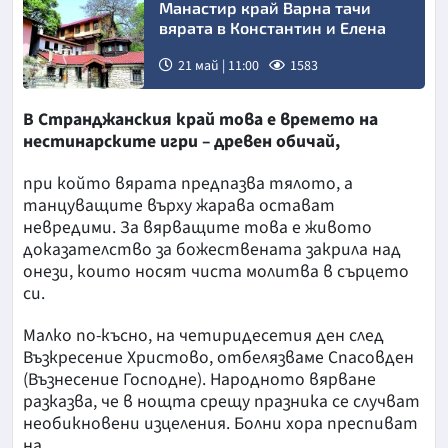
Манастир край Варна тачи
вярата в Константин и Елена
21 май | 11:00
1583
В Странджанския край това е времето на
нестинарските игри – древен обичай,
при който вярата предпазва тялото, а
танцуващите върху жарава остават
невредими. За вярващите това е живото
доказателство за божествената закрила над
онези, които носят чиста молитва в сърцето
си.
Малко по-късно, на четиридесетия ден след
Възкресение Христово, отбелязваме Спасовден
(Възнесение Господне). Народното вярване
разказва, че в нощта срещу празника се случват
необикновени изцеления. Болни хора преспиват
на