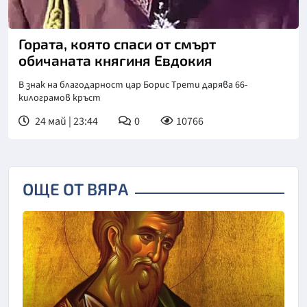
Гората, която спаси от смърт
обичаната княгиня Евдокия
В знак на благодарност цар Борис Трети дарява 66-
килограмов кръст
24 май | 23:44
0
10766
ОЩЕ ОТ ВЯРА