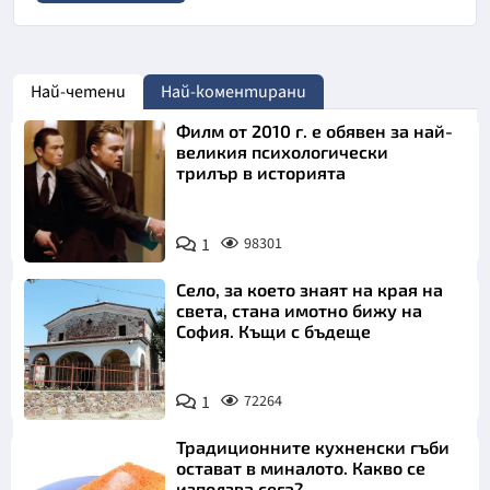
Най-четени
Най-коментирани
Филм от 2010 г. е обявен за най-
великия психологически
трилър в историята
1
98301
Село, за което знаят на края на
света, стана имотно бижу на
София. Къщи с бъдеще
1
72264
Традиционните кухненски гъби
остават в миналото. Какво се
използва сега?