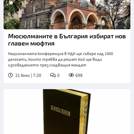
Мюсюлманите в България избират нов
главен мюфтия
Националната конференция в НДК ще събере над 1000
делегати, които трябва да решат кой ще води
изповеданието през следващия мандат
21 юни | 7:20
0
698