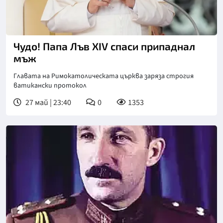
Снимка: БТА
Чудо! Папа Лъв XIV спаси припаднал
мъж
Главата на Римокатолическата църква заряза строгия
ватикански протокол
27 май | 23:40
0
1353