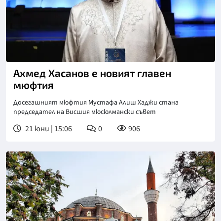
Снимка: БТА
Ахмед Хасанов е новият главен
мюфтия
Досегашният мюфтия Мустафа Алиш Хаджи стана
председател на Висшия мюсюлмански съвет
21 юни | 15:06
0
906