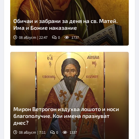
Обичаи и забрани за деня на св. Матей.
Има и Божие наказание
08 август | 22:47
0
1737
Мирон Ветрогон издухва лошото и носи
благополучие. Кои имена празнуват
днес?
08 август | 7:11
0
1337