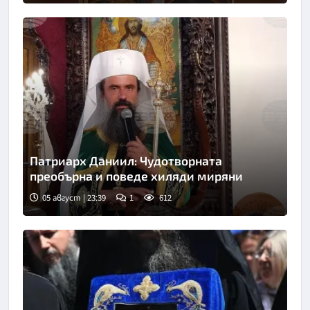
Патриарх Даниил: Чудотворната
преобърна и поведе хиляди миряни
05 август | 23:39
1
612