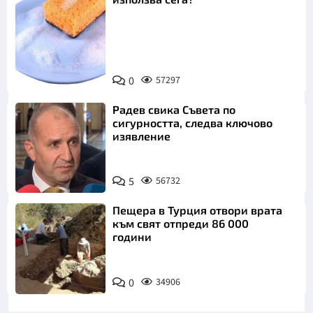
Снимка:
0
57297
Пиксабей
Радев свика Съвета по
сигурността, следва ключово
изявление
5
56732
Пещера в Турция отвори врата
към свят отпреди 86 000
години
0
34906