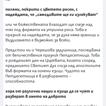
поляни, покрити с цветето росен, с
надеждата, че „самодивите ще ги излекуват“
или че божествената благодат ще слезе над
тях под формата на утринна роса. Това е
празник на надеждата, че за духа няма граници и
въздигането е възможно за всеки.
Предстои ни и Черешова задушница, последвана
от величествения празник Петдесетница. Това
е рожденият ден на Църквата, когато според
преданието Светият Дух слиза над апостолите
във формата на огнени езици. Чудото на
Петдесетница е в разбирането –
способността
хора от различни нации и езици да се чуят и
разберат в името на доброто