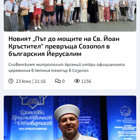
Новият „Път до мощите на Св. Йоан
Кръстител“ превръща Созопол в
българския Йерусалим
Сливенският митрополит Арсений откри официалната
церемония в Летния театър в Созопол
23 юни | 21:16
0
1156