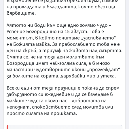
В храмовете се разстила орехова шума, символ
на прохладата и благодатта, която обгръща
вярващите.
Лятото ни води към още едно голямо чудо –
Успение Богородично на 15 август. Това е
моментът, в който почитаме „заспиването“
на Божията майка. За православието това не е
ден на скръб, а триумф на живота над смъртта.
Смята се, че на този ден молитвите към
Богородица имат най-голяма сила, а в много
манастири чудотворните икони „проглеждат“
за болките на хората, дарявайки мир и утеха.
Всеки един от тези празници е покана да спрем
забързаното си ежедневие и да се вгледаме в
малките чудеса около нас – добротата на
непознат, спокойствието след молитва или
просто силата на прошката.