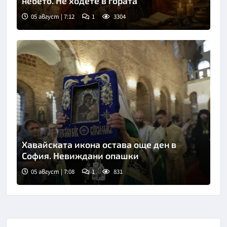
небето. Не ходете в гората
05 август | 7:12
1
3304
Хавайската икона остава още ден в
София. Невиждани опашки
05 август | 7:08
1
831