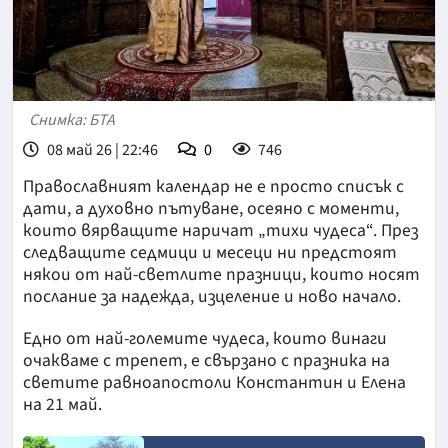
Снимка: БТА
08 май 26 | 22:46
0
746
Православният календар не е просто списък с
дати, а духовно пътуване, осеяно с моменти,
които вярващите наричат „тихи чудеса“. През
следващите седмици и месеци ни предстоят
някои от най-светлите празници, които носят
послание за надежда, изцеление и ново начало.
Едно от най-големите чудеса, които винаги
очакваме с трепет, е свързано с празника на
светите равноапостоли Константин и Елена
на 21 май.