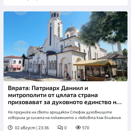
Вярата: Патриарх Даниил и
митрополити от цялата страна
призовават за духовното единство на
българите
На празника на свети архидякон Стефан духовниците
говориха за силата на покаянието и любовта към ближния
02 август | 23:36
0
570