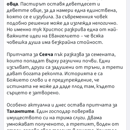
овца
. Пастирът оставя деветдесет и
деветте овце, за да намери една единствена,
която се е изгубила. За съвременния човек
подобно решение може да изглежда нелогично.
Но именно тук Христос разкрива една от най-
важните идеи на Евангелието – че всяка
човешка душа има безкрайна стойност.
Притчата за
Сеяча
пък разказва за семената,
които попадат върху различни почви. Едни
изсъхват, други са задушени от тръни, а трети
дават богата реколта. Историята е са
Божието слово и е предупреждение, че
истината не може да даде плод там, където
сърцето е затворено.
Особено актуална и днес остава притчата за
Талантите
. Един господар поверява
имуществото си на трима слуги. Двама
умножават полученото, а третият, воден от