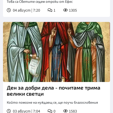
Това са Светите седем отроки от Ефес
04 август | 7:20
1
1305
Ден за добри дела - почитаме трима
велики светци
Който помогне на нуждаещ се, ще поучи благословения
03 август | 7:04
0
1583