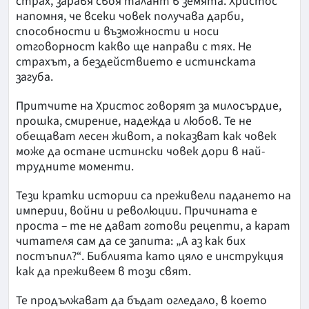
страх, заравя своя талант в земята. Христос
напомня, че всеки човек получава дарби,
способности и възможности и носи
отговорност какво ще направи с тях. Не
страхът, а бездействието е истинската
загуба.
Притчите на Христос говорят за милосърдие,
прошка, смирение, надежда и любов. Те не
обещават лесен живот, а показват как човек
може да остане истински човек дори в най-
трудните моменти.
Тези кратки истории са преживели падането на
империи, войни и революции. Причината е
проста – те не дават готови рецепти, а карат
читателя сам да се запита: „А аз как бих
постъпил?“. Библията като цяло е инструкция
как да преживеем в този свят.
Те продължават да бъдат огледало, в което