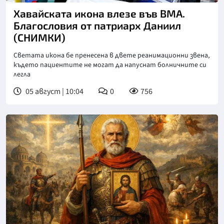
Хавайската икона влезе във ВМА.
Благословия от патриарх Даниил
(СНИМКИ)
Светата икона бе пренесена в двете реанимационни звена,
където пациентите не могат да напуснат болничните си
легла
05 август | 10:04
0
756