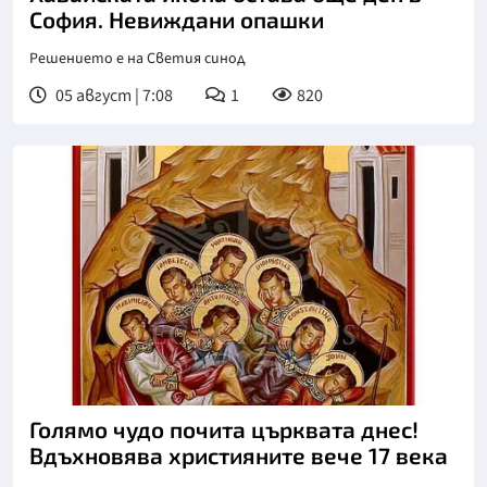
София. Невиждани опашки
Решението е на Светия синод
05 август | 7:08
1
820
Голямо чудо почита църквата днес!
Вдъхновява християните вече 17 века