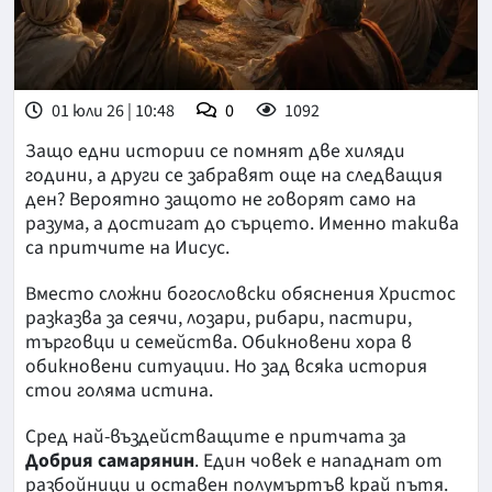
01 юли 26 | 10:48
0
1092
Защо едни истории се помнят две хиляди
години, а други се забравят още на следващия
ден? Вероятно защото не говорят само на
разума, а достигат до сърцето. Именно такива
са притчите на Иисус.
Вместо сложни богословски обяснения Христос
разказва за сеячи, лозари, рибари, пастири,
търговци и семейства. Обикновени хора в
обикновени ситуации. Но зад всяка история
стои голяма истина.
Сред най-въздействащите е притчата за
Добрия самарянин
. Един човек е нападнат от
разбойници и оставен полумъртъв край пътя.