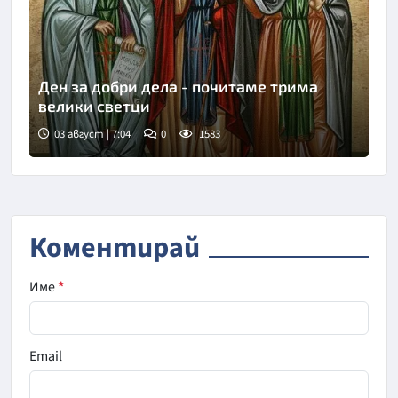
Ден за добри дела - почитаме трима
велики светци
03 август | 7:04
0
1583
Коментирай
Име
*
Email