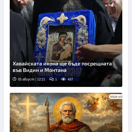
Хавайската икона ще бъде посрещната
във Видин и Монтана
05 август | 12:21
1
437
Снимка: БГНЕС