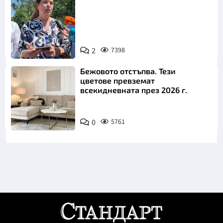
2
7398
Снимка: БТА
Бежовото отстъпва. Тези
цветове превземат
всекидневната през 2026 г.
0
5761