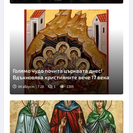
Голямо чудо почита църквата днес!
Вдъхновява християните вече 17 века
04 август | 7:20
1
1305