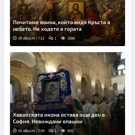
Почитаме воина, който видя Кръста в
небето. Не ходете в гората
05 август | 7:12
1
3288
Хавайската икона остава още ден в
София. Невиждани опашки
05 август | 7:08
1
820