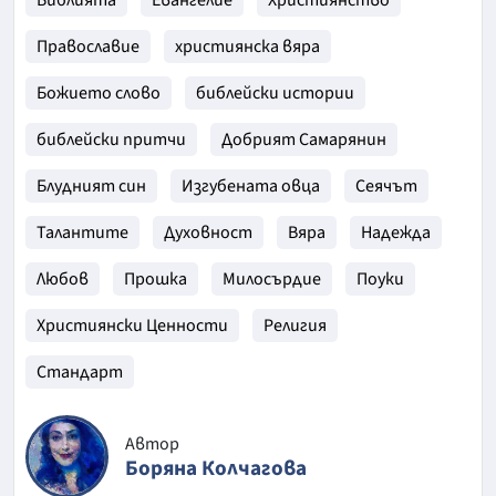
Библията
Евангелие
Християнство
Православие
християнска вяра
Божието слово
библейски истории
библейски притчи
Добрият Самарянин
Блудният син
Изгубената овца
Сеячът
Талантите
Духовност
Вяра
Надежда
Любов
Прошка
Милосърдие
Поуки
Християнски Ценности
Религия
Стандарт
Автор
Боряна Колчагова