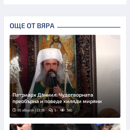
ОЩЕ ОТ ВЯРА
Патриарх Даниил: Чудотворната
преобърна и поведе хиляди миряни
05 август | 23:39
1
580