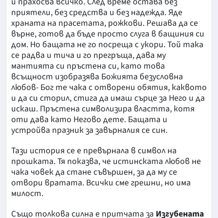
и прахосва всичко. След време остава без
приятели, без средства и без надежда. Яде
храната на прасетата, рожкови. Решава да се
върне, готов да бъде просто слуга в бащиния си
дом. Но бащата не го посреща с укори. Той така
се радва и тича и го прегръща, дава му
мантията си пръстена си, като това
всъщност изобразява Божията безусловна
любов- Бог те чака с отворени обятия, каквото
и да си сторил, стига да имаш сърце за Него и да
искаш. Пръстена символизира властта, котя
оти дава като Негово дете. Бащата и
устройва празник за завърналия се син.
Тази история се е превърнала в символ на
прошката. Тя показва, че истинската любов не
чака човек да стане съвършен, за да му се
отвори вратата. Всички сме грешни, но има
милост.
Също толкова силна е притчата за
Изгубената