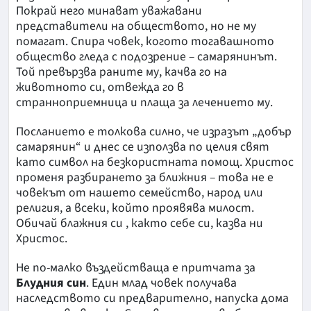
Покрай него минават уважавани
представители на обществото, но не му
помагат. Спира човек, когото тогавашното
общество гледа с подозрение – самарянинът.
Той превързва раните му, качва го на
животното си, отвежда го в
странноприемница и плаща за лечението му.
Посланието е толкова силно, че изразът „добър
самарянин“ и днес се използва по целия свят
като символ на безкористната помощ. Христос
променя разбирането за ближния – това не е
човекът от нашето семейство, народ или
религия, а всеки, който проявява милост.
Обичай блажния си , както себе си, казва ни
Христос.
Не по-малко въздействаща е притчата за
Блудния син
. Един млад човек получава
наследството си предварително, напуска дома