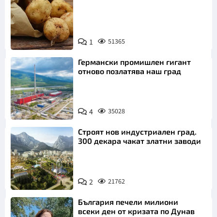
Снимка:
1
51365
Пиксабей
Германски промишлен гигант
отново позлатява наш град
4
35028
Строят нов индустриален град.
300 декара чакат златни заводи
2
21762
България печели милиони
всеки ден от кризата по Дунав