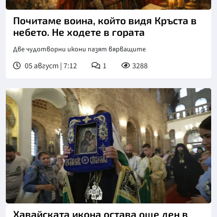
Почитаме воина, който видя Кръста в
небето. Не ходете в гората
Две чудотворни икони пазят вярващите
05 август | 7:12
1
3288
Хавайската икона остава още ден в