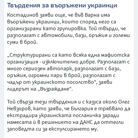
Твърдения за въоръжени украинци
Костадинов заяви още, че във Варна има
въоръжени украинци, които според него са
организирани като групировка. Той твърди, че
разполагат с автомобили, бази, оръжия и големи
суми в брой.
„Структурирани са като всяка една мафиотска
организация - изключително добре. Разполагат с
много сериозен автопарк, разполагат с бази,
оръжия, огромни пари в брой, разполагат с
чадър от украинското посолство“, заяви
лидерът на „Възраждане“.
Той свърза тези твърдения и с казуса около Олег
Невзоров, като заяви, че България е трябвало да
екстрадира украинската посланичка заради
намесата ѝ в решението на ДАНС да оттегли
заповедта си за експулсирането му.