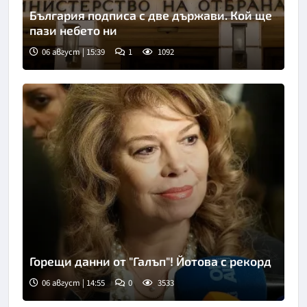
България подписа с две държави. Кой ще
пази небето ни
06 август | 15:39
1
1092
Горещи данни от "Галъп"! Йотова с рекорд
06 август | 14:55
0
3533
Снимка: БГНЕС