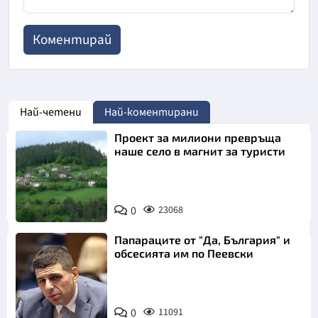
Най-четени
Най-коментирани
Проект за милиони превръща
наше село в магнит за туристи
0
23068
Папараците от "Да, България" и
обсесията им по Пеевски
0
11091