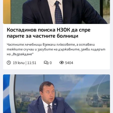
Снимка: Нова телевизия
Костадинов поиска НЗОК да спре
парите за частните болници
Частните лечебници вземали плюсовете, а оставяли
тежките случаи и загубите на държавните, заяви лидерът
на „Възраждане“
19 юли | 11:51
0
5404