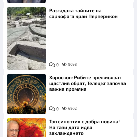
Разгадаха тайните на
саркофага край Перперикон
Снимка:
Bulgaria ON
0
9098
AIR
Хороскоп: Рибите преживяват
щастлив обрат, Телецът започва
важна промяна
0
6902
Топ синоптик с добра новина!
На тази дата идва
захлаждането