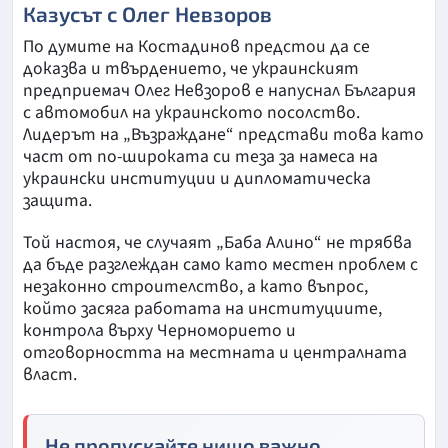
Казусът с Олег Невзоров
По думите на Костадинов предстои да се
доказва и твърдението, че украинският
предприемач Олег Невзоров е напуснал България
с автомобил на украинското посолство.
Лидерът на „Възраждане“ представи това като
част от по-широката си теза за намеса на
украински институции и дипломатическа
защита.
Той настоя, че случаят „Баба Алино“ не трябва
да бъде разглеждан само като местен проблем с
незаконно строителство, а като въпрос,
който засяга работата на институциите,
контрола върху Черноморието и
отговорността на местната и централната
власт.
Не пропускайте нищо важно