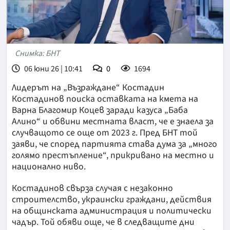
Снимка: БНТ
06 юни 26 | 10:41
0
1694
Лидерът на „Възраждане“ Костадин
Костадинов поиска оставката на кмета на
Варна Благомир Коцев заради казуса „Баба
Алино“ и обвини местната власт, че е знаела за
случващото се още от 2023 г. Пред БНТ той
заяви, че според партията става дума за „много
голямо престъпление“, прикривано на местно и
национално ниво.
Костадинов свърза случая с незаконно
строителство, украински граждани, действия
на общинската администрация и политически
чадър. Той обяви още, че в следващите дни