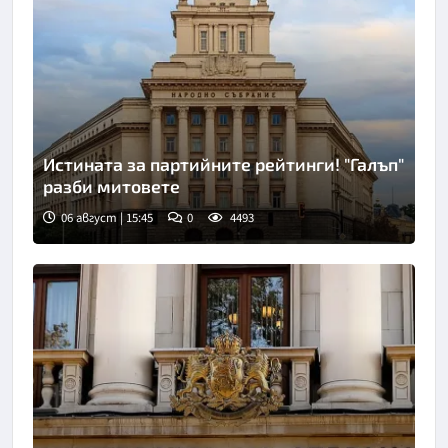
Истината за партийните рейтинги! "Галъп"
разби митовете
06 август | 15:45
0
4493