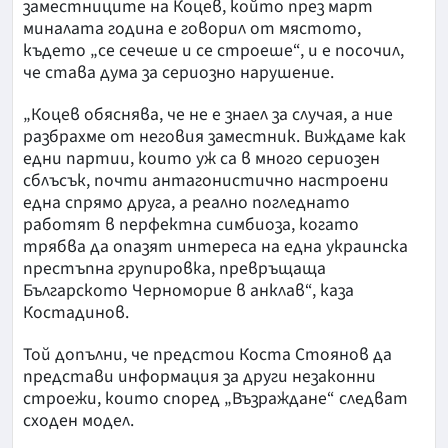
заместниците на Коцев, който през март
миналата година е говорил от мястото,
където „се сечеше и се строеше“, и е посочил,
че става дума за сериозно нарушение.
„Коцев обяснява, че не е знаел за случая, а ние
разбрахме от неговия заместник. Виждаме как
едни партии, които уж са в много сериозен
сблъсък, почти антагонистично настроени
една спрямо друга, а реално погледнато
работят в перфектна симбиоза, когато
трябва да опазят интереса на една украинска
престъпна групировка, превръщаща
Българското Черноморие в анклав“, каза
Костадинов.
Той допълни, че предстои Коста Стоянов да
представи информация за други незаконни
строежи, които според „Възраждане“ следват
сходен модел.