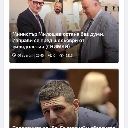
Министър Милошев остана без думи.
Изправи се пред шедьоври от
хилядолетия (СНИМКИ)
06 август | 20:45
0
1113
Папараците от "Да, България" и обсесията