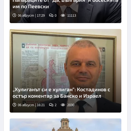
им по Пеевски
06 август | 17:29
0
11113
„Хулиганът си е хулиган“: Костадинов с
остър коментар за Банско и Израел
06 август | 16:21
2
2030