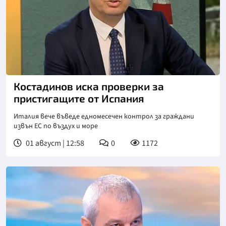
Снимка: Нова телевизия
Костадинов иска проверки за
пристигащите от Испания
Италия вече въведе едномесечен контрол за граждани
извън ЕС по въздух и море
01 август | 12:58
0
1172