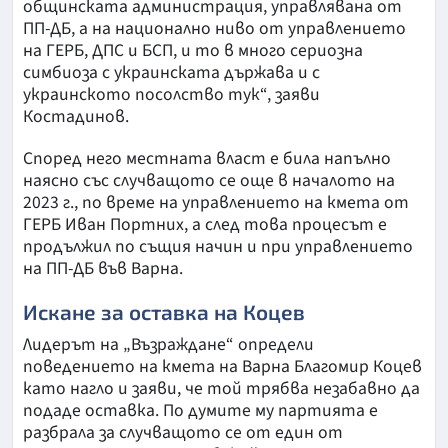
общинската администрация, управлявана от
ПП-ДБ, а на национално ниво от управлението
на ГЕРБ, ДПС и БСП, и то в много сериозна
симбиоза с украинската държава и с
украинското посолство тук“, заяви
Костадинов.
Според него местната власт е била напълно
наясно със случващото се още в началото на
2023 г., по време на управлението на кмета от
ГЕРБ Иван Портних, а след това процесът е
продължил по същия начин и при управлението
на ПП-ДБ във Варна.
Искане за оставка на Коцев
Лидерът на „Възраждане“ определи
поведението на кмета на Варна Благомир Коцев
като нагло и заяви, че той трябва незабавно да
подаде оставка. По думите му партията е
разбрала за случващото се от един от