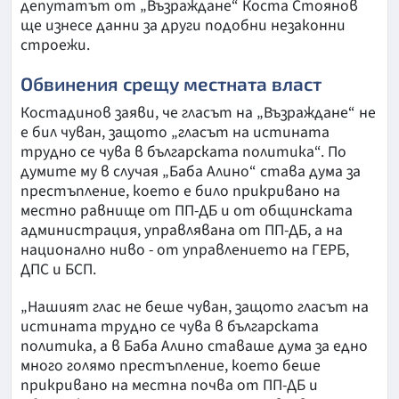
депутатът от „Възраждане“ Коста Стоянов
ще изнесе данни за други подобни незаконни
строежи.
Обвинения срещу местната власт
Костадинов заяви, че гласът на „Възраждане“ не
е бил чуван, защото „гласът на истината
трудно се чува в българската политика“. По
думите му в случая „Баба Алино“ става дума за
престъпление, което е било прикривано на
местно равнище от ПП-ДБ и от общинската
администрация, управлявана от ПП-ДБ, а на
национално ниво - от управлението на ГЕРБ,
ДПС и БСП.
„Нашият глас не беше чуван, защото гласът на
истината трудно се чува в българската
политика, а в Баба Алино ставаше дума за едно
много голямо престъпление, което беше
прикривано на местна почва от ПП-ДБ и