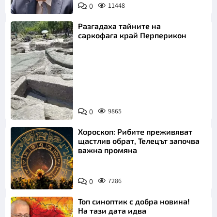
0
11448
Разгадаха тайните на
саркофага край Перперикон
Снимка:
Bulgaria ON
0
9865
AIR
Хороскоп: Рибите преживяват
щастлив обрат, Телецът започва
важна промяна
0
7286
Топ синоптик с добра новина!
На тази дата идва