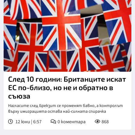
Снимка: Пиксабей
След 10 години: Британците искат
ЕС по-близо, но не и обратно в
съюза
Нагласите след Брекзит се променят бавно, а контролът
върху имиграцията остава най-силната спирачка
12 юни | 6:57
0
коментара
868