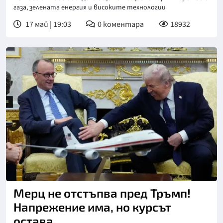
газа, зелената енергия и високите технологии
17 май | 19:03
0
коментара
18932
Снимка: ДПА
Мерц не отстъпва пред Тръмп!
Напрежение има, но курсът
остава