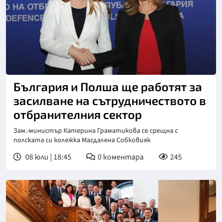
България и Полша ще работят за
засилване на сътрудничеството в
отбранителния сектор
Зам.-министър Катерина Граматикова се срещна с
полската си колежка Магдалена Собковияк
08 юли | 18:45
0
коментара
245