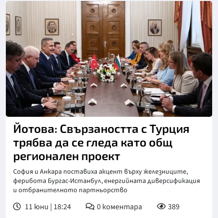
Йотова: Свързаността с Турция
трябва да се гледа като общ
регионален проект
София и Анкара поставиха акцент върху железниците,
ферибота Бургас-Истанбул, енергийната диверсификация
и отбранителното партньорство
11 юни | 18:24
0
коментара
389