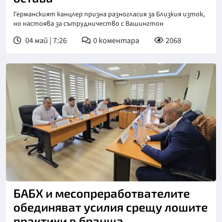
Германският канцлер призна разногласия за Близкия изток,
но настоява за сътрудничество с Вашингтон
04 май | 7:26
0
коментара
2068
БАБХ и месопреработвателите
обединяват усилия срещу лошите
практики в бранша