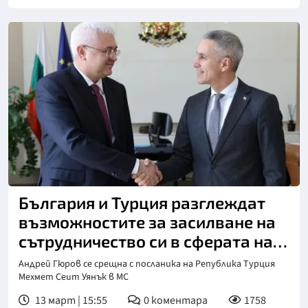
България и Турция разглеждат
възможностите за засилване на
сътрудничество си в сферата на
отбраната
Андрей Гюров се срещна с посланика на Република Турция
Мехмет Сеит Уянък в МС
13 март | 15:55
0
коментара
1758