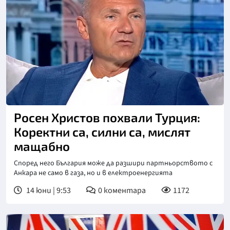
Снимка: БНТ
Росен Христов похвали Турция:
Коректни са, силни са, мислят
мащабно
Според него България може да разшири партньорството с
Анкара не само в газа, но и в електроенергията
14 юни | 9:53
0
коментара
1172