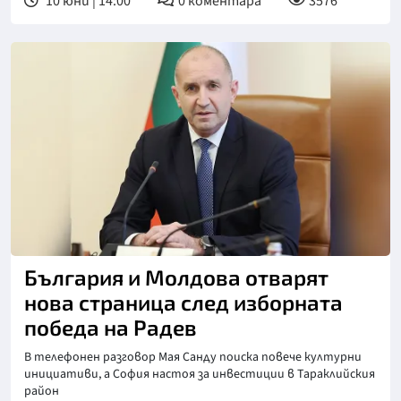
10 юни | 14:00
0
коментара
3576
България и Молдова отварят
нова страница след изборната
победа на Радев
В телефонен разговор Мая Санду поиска повече културни
инициативи, а София настоя за инвестиции в Тараклийския
район