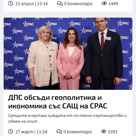
15 април | 23:16
0
коментара
1449
ДПС обсъди геополитика и
икономика със САЩ на CPAC
Срещите очертаха нуждата от по-тясно партньорство и
обмен на опит
27 март | 11:54
0
коментара
3203