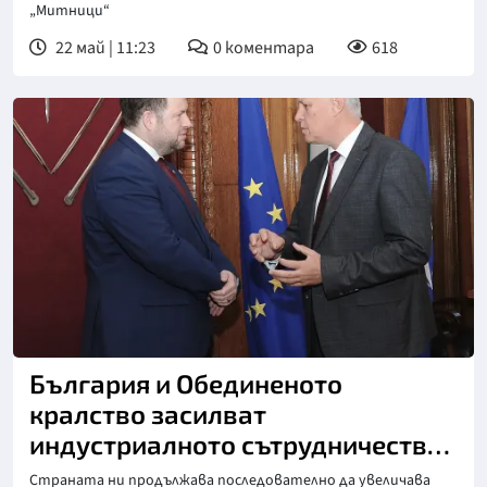
„Митници“
22 май | 11:23
0
коментара
618
България и Обединеното
кралство засилват
индустриалното сътрудничество
в отбраната
Страната ни продължава последователно да увеличава