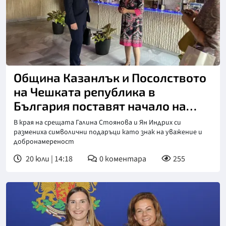
Община Казанлък и Посолството
на Чешката република в
България поставят начало на
ново приятелство и бъдещо
В края на срещата Галина Стоянова и Ян Индрих си
сътрудничество
размениха символични подаръци като знак на уважение и
добронамереност
20 юли | 14:18
0
коментара
255