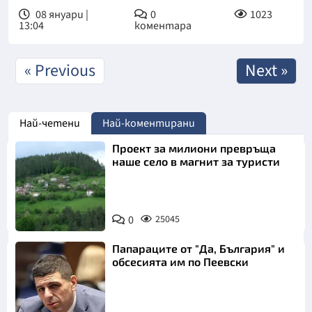
08 януари |
0
1023
13:04
коментара
« Previous
Next »
Най-четени
Най-коментирани
Проект за милиони превръща
наше село в магнит за туристи
0
25045
Папараците от "Да, България" и
обсесията им по Пеевски