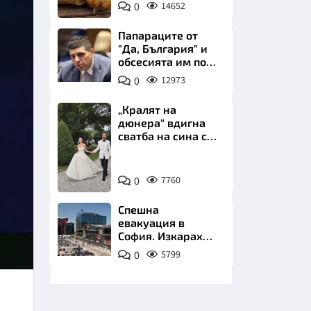
0
14652
Пиксабей
Папараците от
"Да, България" и
обсесията им по
Пеевски
0
12973
НИЦИ
„Кралят на
дюнера“ вдигна
сватба на сина си
за 3 милиона
евро на езерото
Снимка:
Комо
КРАЙНА
0
7760
Инстаграм
Спешна
евакуация в
София. Изкараха
хиляди на
0
5799
улицата