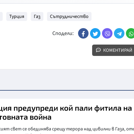
Турция
Газ
Сътрудничество
Сподели:
КОМЕНТИРАЙ
ция предупреди кой пали фитила на
товната война
ият свет се обединява срещу терора над цивилни в Газа, от