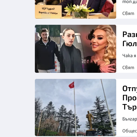
топ д
Свят
Раз
Гюл
Чака 
Свят
Отп
Про
Тър
Българ
Обще