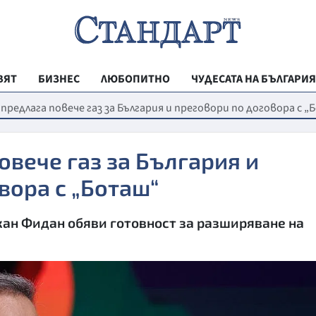
ВЯТ
БИЗНЕС
ЛЮБОПИТНО
ЧУДЕСАТА НА БЪЛГАРИЯ
РЕГИОНАЛНИ
 предлага повече газ за България и преговори по договора с 
ВЕСТНИК СТА
овече газ за България и
МЛАДЕЖКА АК
вора с „Боташ“
ЗДРАВЕ
ОБРАЗОВАНИ
ан Фидан обяви готовност за разширяване на
МОЯТ ГРАД
ТЕХНОЛОГИИ
ДА!НА БЪЛГАР
ДА! НА БЪЛГ