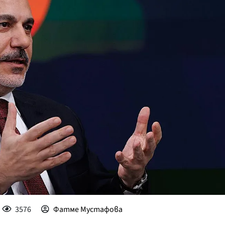
КУЛТУРА
ПРАВОСЪДИЕ
КРИМИ
КИБЕРЗАЩИТ
ВЯРА
ОБЯВИ
ВОЙНАТА В У
ВРЕМЕТО
3576
Фатме Мустафова