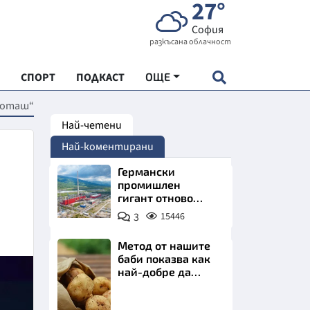
27°
София
разкъсана облачност
СПОРТ
ПОДКАСТ
ОЩЕ
„Боташ“
Най-четени
НДАРТ
Най-коментирани
АДЕМИЯ "ЧУДЕСАТА НА БЪЛГАРИЯ"
Германски
промишлен
гигант отново
Е
позлатява наш
3
15446
град
Метод от нашите
баби показва как
най-добре да
СКАТА ХРАНА
съхраняваме
картофите у дома
Снимка:
АРСКАТА ИКОНОМИКА