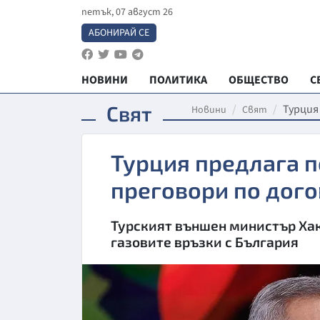
петък, 07 август 26
АБОНИРАЙ СЕ
НОВИНИ
ПОЛИТИКА
ОБЩЕСТВО
С
Свят
Турция
Новини
Свят
Турция предлага п
преговори по дого
Турският външен министър Хак
газовите връзки с България