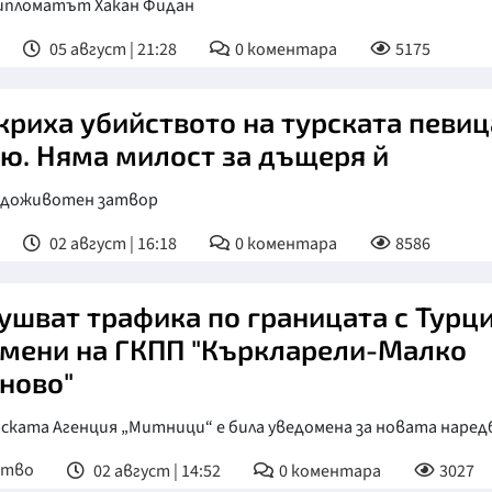
ипломатът Хакан Фидан
05 август | 21:28
0
коментара
5175
криха убийството на турската певиц
ю. Няма милост за дъщеря й
я доживотен затвор
02 август | 16:18
0
коментара
8586
ушват трафика по границата с Турци
мени на ГКПП "Къркларели-Малко
ново"
ската Агенция „Митници“ е била уведомена за новата наред
ство
02 август | 14:52
0
коментара
3027