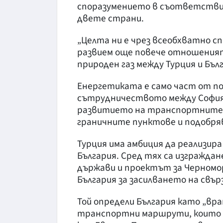
споразумението в съответствие
двете страни.
„Целта ни е чрез всеобхватно с
развием още повече отношенията
природен газ между Турция и Бълг
Енергетиката е само част от по
сътрудничеството между София 
развитието на транспортните к
граничните пунктове и подобря
Турция има амбиция да реализир
България. Сред тях са изгражда
държави и проектът за Черномор
България за засилването на свър
Той определи България като „вр
транспортни маршрути, които Т