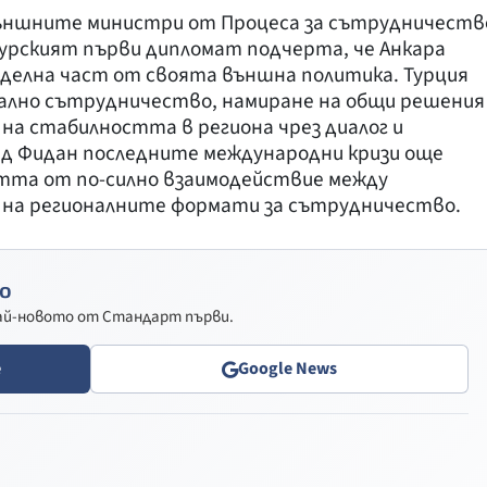
външните министри от Процеса за сътрудничеств
урският първи дипломат подчерта, че Анкара
зделна част от своята външна политика. Турция
нално сътрудничество, намиране на общи решения
 на стабилността в региона чрез диалог и
ед Фидан последните международни кризи още
стта от по-силно взаимодействие между
 на регионалните формати за сътрудничество.
о
най-новото от Стандарт първи.
e
Google News