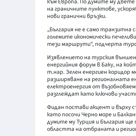
към Европа. По думите му двет
на граничните пунктове, ускоря
нови гранични връзки.
„България не е само транзитна с
големите икономически печелив
тези маршрути“, подчерта тур
Изявлението на турския външен
енергийния форум в Баку, на ко
т.нар. Зелен енергиен коридор 
разширяване на регионалната ен
електроенергия от възобновяеми
разглеждат като ключови учас
Фидан постави акцент и върху 
като посочи Черно море и Балка
думите му Турция и България щ
областта на отбраната и регио