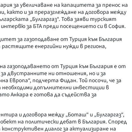
гария за увеличаване на капацитета за пренос на
и, както и за преразглеждане на договора между
лгарската „Булгаргаз“. Това заяви турският
интервю за БТА преди посещението си в София.
итет за газоподаване от Турция към България
а растящите енергийни нужди в региона,
а газоподаването от Турция към България е от
 за двустранните ни отношения, но и за
а Европа“, подчерта Фидан. Той посочи, че за
а необходими допълнителни инвестиции в
то Анкара е готова да съдейства за
тира и договора между „Боташ“ и „Булгаргаз“,
 обект на политически дебат в България. Според
 конструктивен диалог за актуализиране на