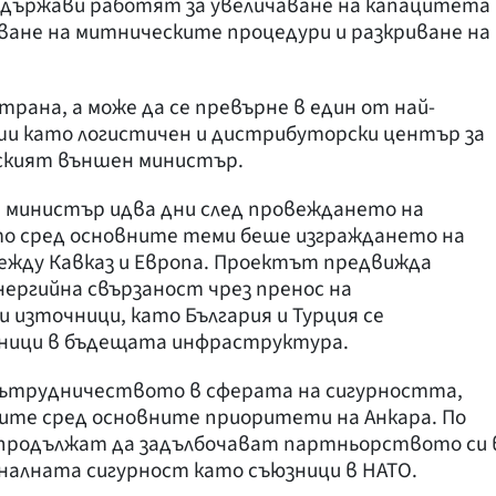
е държави работят за увеличаване на капацитета
ване на митническите процедури и разкриване на
трана, а може да се превърне в един от най-
ши като логистичен и дистрибуторски център за
ският външен министър.
 министър идва дни след провеждането на
йто сред основните теми беше изграждането на
между Кавказ и Европа. Проектът предвижда
ергийна свързаност чрез пренос на
 източници, като България и Турция се
тници в бъдещата инфраструктура.
сътрудничеството в сферата на сигурността,
ните сред основните приоритети на Анкара. По
е продължат да задълбочават партньорството си 
налната сигурност като съюзници в НАТО.