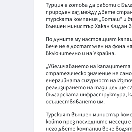
Турция е готова да работи с Бъл
природен газ между двете стран
турската компания „Боташ“ и бъ
външен министър Хакан Фидан в 
По думите му настоящият капац
вече не е достатъчен на фона н
включително и на Украйна.
„Увеличаването на капацитета н
стратегическо значение не само
енергийната сигурност на Източн
реализирането на тази цел ще с
българската инфраструктура, ка
осъществяването им.
Турският външен министър комен
който през последните месеци е
него двете компании вече водят