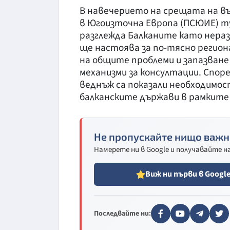
В навечерието на срещата на 
в Югоизточна Европа (ПСЮИЕ) т
разглежда Балканите като нера
ще настоява за по-тясно регио
на общите проблеми и запазване
механизми за консултации. Спор
веднъж са показали необходимо
балканските държави в рамките
Не пропускайте нищо важн
Намерете ни в Google и получавайте 
Виж ни първи в Googl
Последвайте ни: