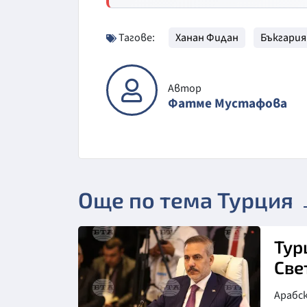
Тагове:
Ханан Фидан
Бъкгария
Автор
Фатме Мустафова
Още по тема Турция
Тур
Све
Арабск