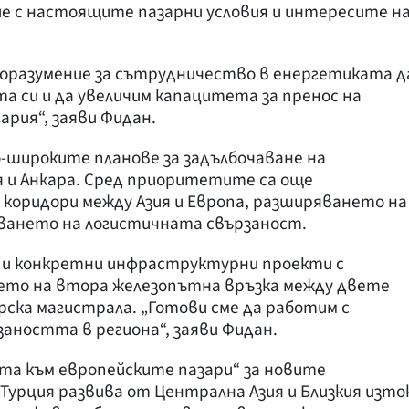
 с настоящите пазарни условия и интересите н
поразумение за сътрудничество в енергетиката д
 си и да увеличим капацитета за пренос на
ария“, заяви Фидан.
-широките планове за задълбочаване на
и Анкара. Сред приоритетите са още
оридори между Азия и Европа, разширяването на
ването на логистичната свързаност.
а и конкретни инфраструктурни проекти с
нето на втора железопътна връзка между двете
ска магистрала. „Готови сме да работим с
заността в региона“, заяви Фидан.
ата към европейските пазари“ за новите
урция развива от Централна Азия и Близкия изто