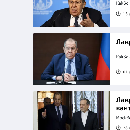
Какво
15 
Лав
Какво 
01 
Снимка: ТАСС
Лав
как
Москв
28 