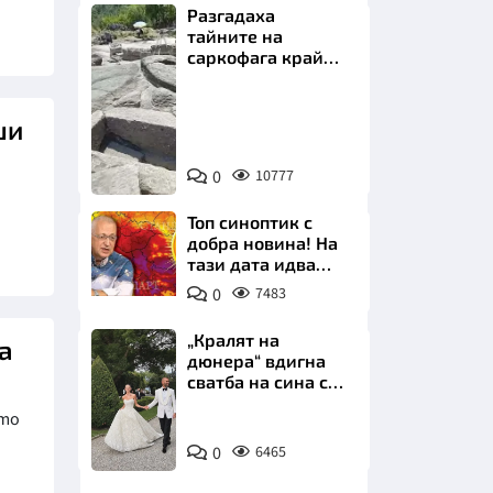
Разгадаха
тайните на
саркофага край
Перперикон
Снимка:
ши
Bulgaria
НИЦИ
ON
0
10777
AIR
Топ синоптик с
добра новина! На
тази дата идва
КРАЙНА
захлаждането
0
7483
„Кралят на
а
дюнера“ вдигна
сватба на сина си
за 3 милиона
ато
евро на езерото
Снимка:
Комо
0
6465
Инстаграм