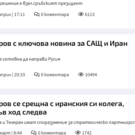
 решение е взел сръбският президент
април | 17:11
0
коментара
6113
ров с ключова новина за САЩ и Иран
е готовна да направи Русия
април | 20:33
0
коментара
10494
ров се срещна с иранския си колега,
ъв ход следва
а и Техеран имат споразумение за стратегическо партньор
март | 8:44
0
коментара
1742