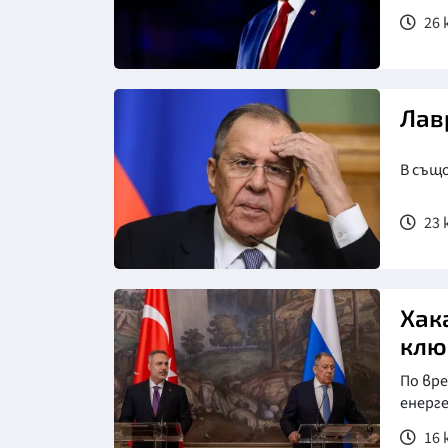
26 
Лав
В също
23 
Снимка: БТА
Хак
клю
По вр
енерг
16 