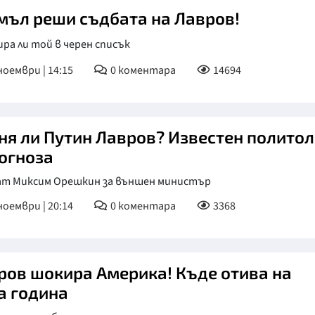
мъл реши съдбата на Лавров!
ра ли той в черен списък
ноември | 14:15
0
коментара
14694
ня ли Путин Лавров? Известен политол
рогноза
ат Миксим Орешкин за външен министър
ноември | 20:14
0
коментара
3368
ров шокира Америка! Къде отива на
а година