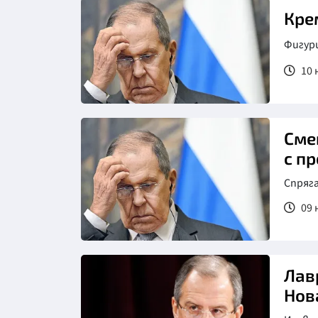
Кре
Фигури
10 
Сме
с п
Спряг
09 
Лав
Нов