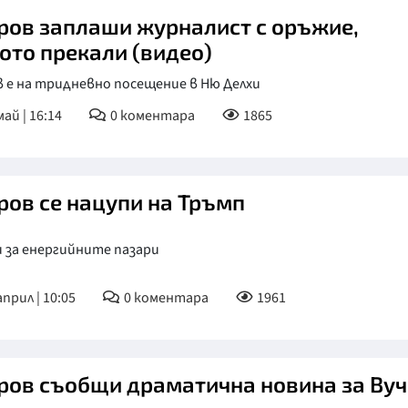
ров заплаши журналист с оръжие,
ото прекали (видео)
 е на тридневно посещение в Ню Делхи
май | 16:14
0
коментара
1865
ров се нацупи на Тръмп
 за енергийните пазари
април | 10:05
0
коментара
1961
ров съобщи драматична новина за Вуч