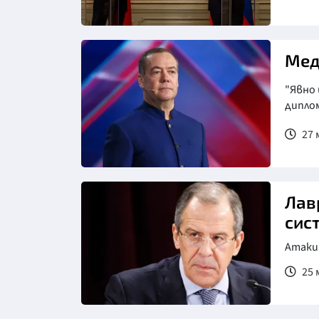
Мед
"Явно
дипло
27 
Снимка: Интернет
Лав
сис
Атаки
25 