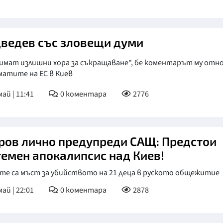
ведев със зловещи думи
 имат излишни хора за съкращаване", бе коментарът му отн
матите на ЕС в Киев
май | 11:41
0
коментара
2776
ров лично предупреди САЩ: Предстои
темен апокалипсис над Киев!
те са мъст за убийството на 21 деца в руското общежитие
май | 22:01
0
коментара
2878