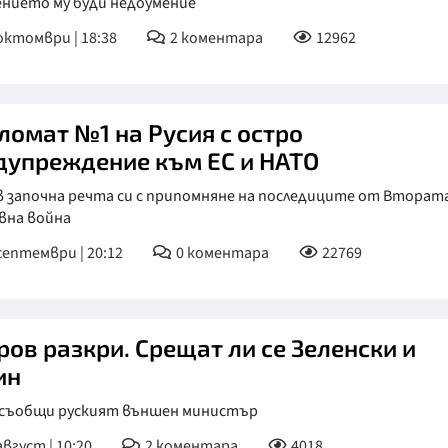
ението му буди недоумение
октомври | 18:38
2
коментара
12962
ломат №1 на Русия с остро
дупреждение към ЕС и НАТО
в започна речта си с припомняне на последиците от Вторат
вна война
септември | 20:12
0
коментара
22769
ров разкри. Срещат ли се Зеленски и
ин
 съобщи руският външен министър
август | 10:20
2
коментара
4018