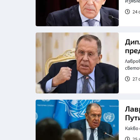
Изявл
24 
Дип
пре
Лавро
свето
27 
Лав
Пут
Какво
25 