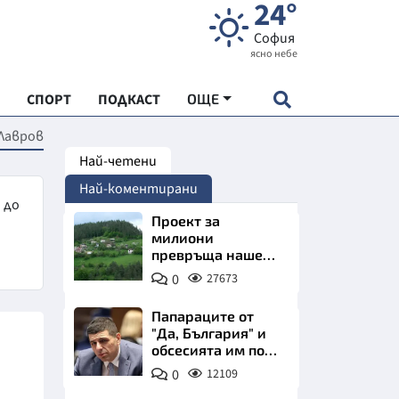
24°
София
ясно небе
СПОРТ
ПОДКАСТ
ОЩЕ
Лавров
Най-четени
НДАРТ
Най-коментирани
АДЕМИЯ "ЧУДЕСАТА НА БЪЛГАРИЯ"
 до
Проект за
милиони
превръща наше
Е
село в магнит за
0
27673
туристи
Папараците от
"Да, България" и
обсесията им по
СКАТА ХРАНА
Пеевски
0
12109
АРСКАТА ИКОНОМИКА