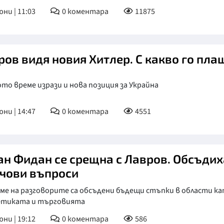
юни | 11:03
0
коментара
11875
КУЛТУРА
ПРАВОСЪДИЕ
КРИМИ
ров видя новия Хитлер. С какво го пла
КИБЕРЗАЩИТ
то време изрази и нова позиция за Украйна
ВЯРА
ОБЯВИ
юни | 14:47
0
коментара
4551
ВОЙНАТА В У
ВРЕМЕТО
ан Фидан се срещна с Лавров. Обсъдих
чови въпроси
еме на разговорите са обсъдени бъдещи стъпки в области к
етиката и търговията
юни | 19:12
0
коментара
586