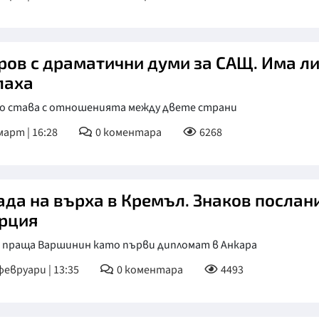
ров с драматични думи за САЩ. Има л
лаха
во става с отношенията между двете страни
март | 16:28
0
коментара
6268
ада на върха в Кремъл. Знаков послан
урция
 праща Варшинин като първи дипломат в Анкара
февруари | 13:35
0
коментара
4493