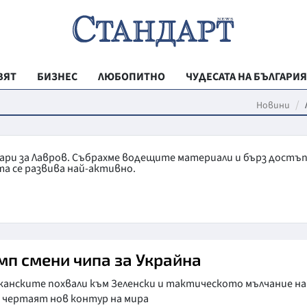
ВЯТ
БИЗНЕС
ЛЮБОПИТНО
ЧУДЕСАТА НА БЪЛГАРИЯ
РЕГИОНАЛНИ
Новини
ВЕСТНИК СТА
МЛАДЕЖКА АК
тари за Лавров. Събрахме водещите материали и бърз достъп
а се развива най-активно.
ЗДРАВЕ
ОБРАЗОВАНИ
МОЯТ ГРАД
ТЕХНОЛОГИИ
мп смени чипа за Украйна
ДА!НА БЪЛГАР
канските похвали към Зеленски и тактическото мълчание на
 чертаят нов контур на мира
ДА! НА БЪЛГ