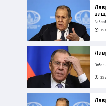
Лав
защ
Лавров
15 
Лав
Говори
25 
Снимка: БТА
Лав