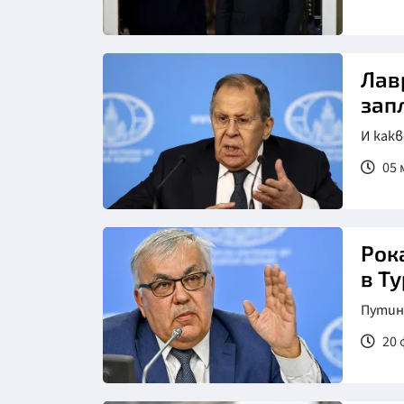
Лав
зап
И как
05 
Рок
в Т
Путин
20 