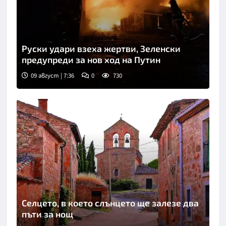
Руски удари взеха жертви, Зеленски
предупреди за нов ход на Путин
09 август | 7:36
0
730
Селцето, в което слънцето ще залезе два
пъти за нощ