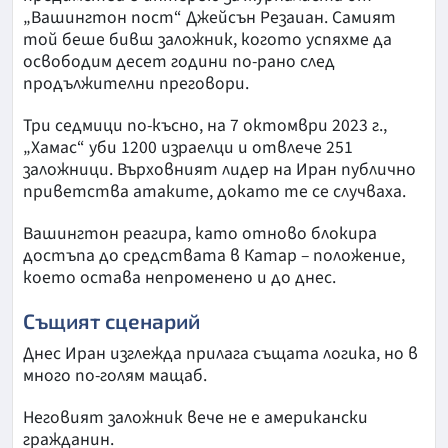
„Вашингтон пост“ Джейсън Резаиан. Самият
той беше бивш заложник, когото успяхме да
освободим десет години по-рано след
продължителни преговори.
Три седмици по-късно, на 7 октомври 2023 г.,
„Хамас“ уби 1200 израелци и отвлече 251
заложници. Върховният лидер на Иран публично
приветства атаките, докато те се случваха.
Вашингтон реагира, като отново блокира
достъпа до средствата в Катар – положение,
което остава непроменено и до днес.
Същият сценарий
Днес Иран изглежда прилага същата логика, но в
много по-голям мащаб.
Неговият заложник вече не е американски
гражданин.