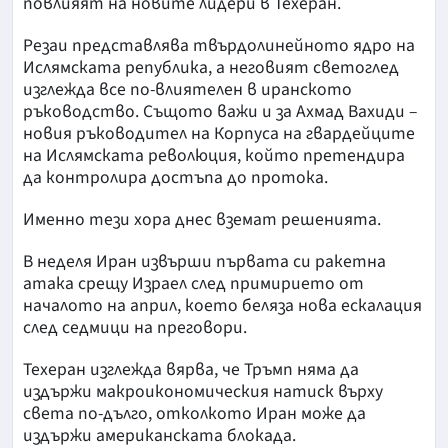
повлияят на новите лидери в Техеран.
Резаи представлява твърдолинейното ядро на
Ислямската република, а неговият светоглед
изглежда все по-влиятелен в иранското
ръководство. Същото важи и за Ахмад Вахиди –
новия ръководител на Корпуса на гвардейците
на Ислямската революция, който претендира
да контролира достъпа до протока.
Именно тези хора днес вземат решенията.
В неделя Иран извърши първата си ракетна
атака срещу Израел след примирието от
началото на април, което беляза нова ескалация
след седмици на преговори.
Техеран изглежда вярва, че Тръмп няма да
издържи макроикономическия натиск върху
света по-дълго, отколкото Иран може да
издържи американската блокада.