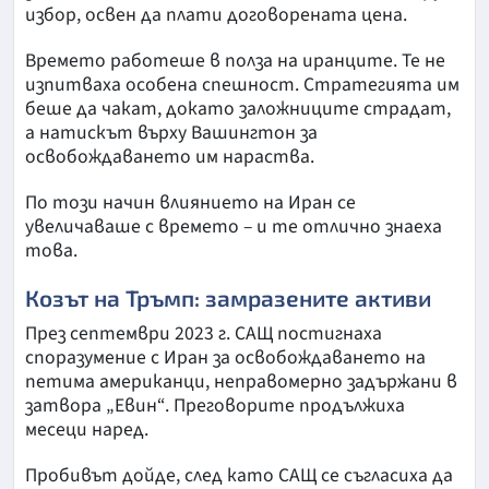
избор, освен да плати договорената цена.
Времето работеше в полза на иранците. Те не
изпитваха особена спешност. Стратегията им
беше да чакат, докато заложниците страдат,
а натискът върху Вашингтон за
освобождаването им нараства.
По този начин влиянието на Иран се
увеличаваше с времето – и те отлично знаеха
това.
Козът на Тръмп: замразените активи
През септември 2023 г. САЩ постигнаха
споразумение с Иран за освобождаването на
петима американци, неправомерно задържани в
затвора „Евин“. Преговорите продължиха
месеци наред.
Пробивът дойде, след като САЩ се съгласиха да