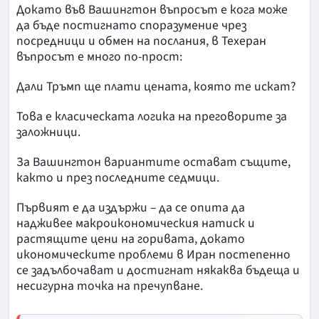
Докато във Вашингтон въпросът е кога може
да бъде постигнато споразумение чрез
посредници и обмен на послания, в Техеран
въпросът е много по-прост:
Дали Тръмп ще плати цената, която те искат?
Това е класическата логика на преговорите за
заложници.
За Вашингтон вариантите остават същите,
както и през последните седмици.
Първият е да издържи – да се опита да
надживее макроикономическия натиск и
растящите цени на горивата, докато
икономическите проблеми в Иран постепенно
се задълбочават и достигнат някаква бъдеща и
несигурна точка на пречупване.