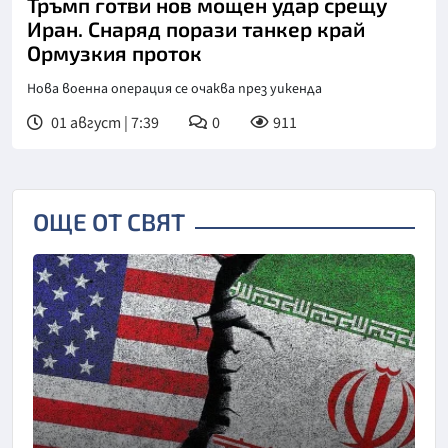
Тръмп готви нов мощен удар срещу
Иран. Снаряд порази танкер край
Ормузкия проток
Нова военна операция се очаква през уикенда
01 август | 7:39
0
911
ОЩЕ ОТ СВЯТ