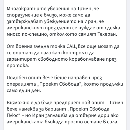
Многократните уверения на Тръмп, че
споразумение е близо, може само да
затвърждават убеждението на Иран, че
американският президент се нуждае от сделка
много по-спешно, отколкото самият Техеран.
От военна гледна точка САЩ все още могат да
се опитат да наложат контрол и да
гарантират свободното корабоплаване през
протока.
Подобен опит вече беше направен чрез
операцията „Проект Свобода“, която продължи
само един ден.
Възможно е да бъде предприет нов опит – Тръмп
вече намеква за вариант „Проект Свобода
Плюс“ – но Иран заплашва да отвърне дори ако
американската блокада просто остане в сила.