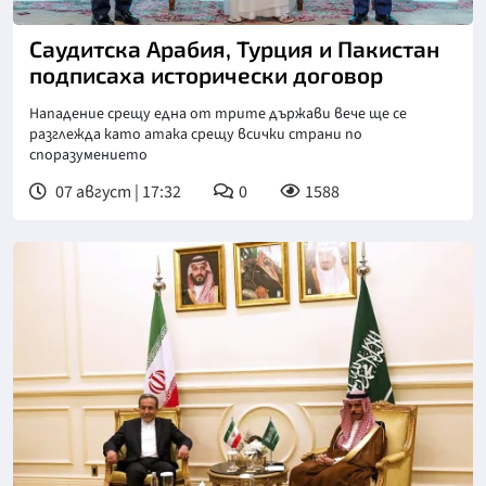
Снимка: Саудитска новинарска агенция
Саудитска Арабия, Турция и Пакистан
подписаха исторически договор
Нападение срещу една от трите държави вече ще се
разглежда като атака срещу всички страни по
споразумението
07 август | 17:32
0
1588