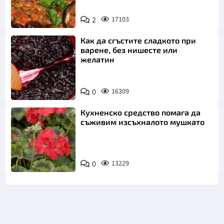
2
17103
Как да сгъстите сладкото при
варене, без нишесте или
желатин
0
16309
Кухненско средство помага да
съживим изсъхналото мушкато
0
13229