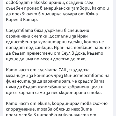
освободят няколко иранци, осъдени след
съдебен процес в американски затвори, както и
да прехвърлят 6 милиарда долара от Южна
Корея в Катар.
Средствата бяха държани в специални
ограничени сметки, достъпни за Иран
единствено за хуманитарни сделки, които не
попадат под санкции. Иран настояваше парите
да бъдат преместени от Сеул в Доха, където
щеше да има по-лесен достъп до тях.
Като част от сделката САЩ създадоха
механизми за контрол чрез Министерството на
финансите, за да гарантират, че средствата
няма да бъдат използвани за забранени цели и
ще се харчат само за несъкционирани стоки.
Като част от екипа, координирал това сложно
споразумение, тогава обясних неговите
предимства в интервю за журналиста от