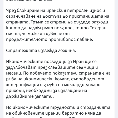
Чрез блокиране на иранския петролен износ и
ограничаване на достъпа до пристанищата на
страната, Тръмп се стреми да създаде разходи,
които да надхвърлят ползите, които Техеран
смята, че може да извлече от
продължителното противопоставяне.
Стратегията изглежда логична.
Икономическите последици за Иран ще се
задълбочават през следващите седмици и
месеци. По повечето показатели страната е на
ръба на икономически колапс, съпроводен от
хиперинфлация и загуба на милиарди долари
приходи, необходими за изплащане на
държавните заплати.
Но икономическите трудности и страданията
на обикновените иранци вероятно няма да