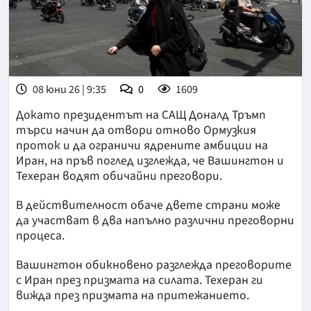
08 юни 26 | 9:35
0
1609
Докато президентът на САЩ Доналд Тръмп
търси начин да отвори отново Ормузкия
проток и да ограничи ядрените амбиции на
Иран, на пръв поглед изглежда, че Вашингтон и
Техеран водят обичайни преговори.
В действителност обаче двете страни може
да участват в два напълно различни преговорни
процеса.
Вашингтон обикновено разглежда преговорите
с Иран през призмата на силата. Техеран ги
вижда през призмата на притежанието.