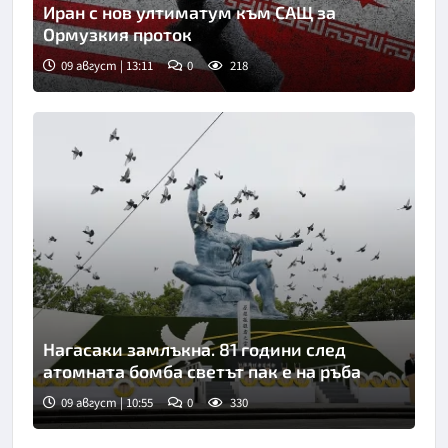
Иран с нов ултиматум към САЩ за
Ормузкия проток
09 август | 13:11
0
218
Нагасаки замлъкна. 81 години след
атомната бомба светът пак е на ръба
09 август | 10:55
0
330
Снимка: Киодо