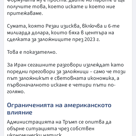
получите това, което искате и което ние
притежаваме.
Сумата, която Резаи изисква, включва и 6-те
милиарда долара, които бяха в центъра на
сделката за заложниците през 2023 г.
Това е показателно.
За Иран сегашните разговори изглеждат като
поредни преговори за заложници – само че този
път заложникът е световната икономика, а
първоначалното искане е четири пъти по-
голямо.
Ограниченията на американското
влияние
Администрацията на Тръмп се опитва да
обърне ситуацията чрез собствен
икономически натиск.