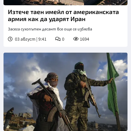
Изтече таен имейл от американската
армия как да ударят Иран
Засега сухопътен десант все още се избягва
03 август | 9:41
0
1694
Снимка: БТА