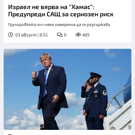
Израел не вярва на "Хамас":
Предупреди САЩ за сериозен риск
Групировката хич няма намерение да се разоържава
03 август | 8:51
0
469
Снимка: БТА