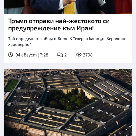
Снимка: БТА
Тръмп отправи най-жестокото си
предупреждение към Иран!
Той определи ръководството в Техеран като „невероятно
лицемерно“
04 август | 7:28
2
2798