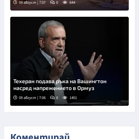
09 август | 7:07
0
644
Техеран подава ръка на Вашингтон
насред напрежението в Ормуз
09 август | 7:06
0
1401
Коментирай