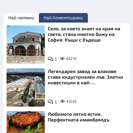
Най-четени
Най-коментирани
Село, за което знаят на края на
света, стана имотно бижу на
София. Къщи с бъдеще
1
83270
Легендарен завод за влакове
става индустриален лъв. Златни
инвестиции в най-
аристократичния ни град
1
41019
Любимото лятно ястие.
Перфектната имамбаялдъ