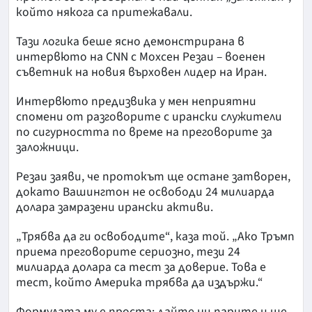
който някога са притежавали.
Тази логика беше ясно демонстрирана в
интервюто на CNN с Мохсен Резаи – военен
съветник на новия върховен лидер на Иран.
Интервюто предизвика у мен неприятни
спомени от разговорите с ирански служители
по сигурността по време на преговорите за
заложници.
Резаи заяви, че протокът ще остане затворен,
докато Вашингтон не освободи 24 милиарда
долара замразени ирански активи.
„Трябва да ги освободите“, каза той. „Ако Тръмп
приема преговорите сериозно, тези 24
милиарда долара са тест за доверие. Това е
тест, който Америка трябва да издържи.“
Формулата му е проста: дайте ни парите и ще