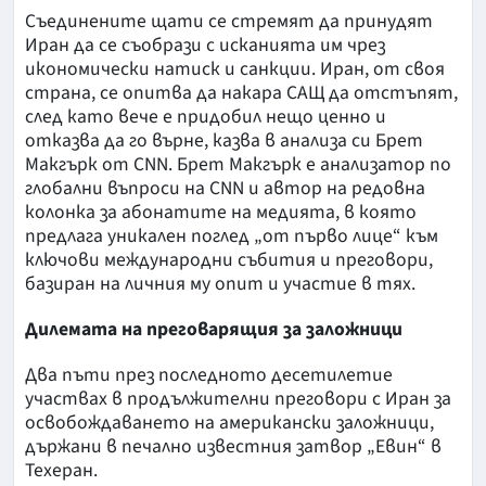
Съединените щати се стремят да принудят
Иран да се съобрази с исканията им чрез
икономически натиск и санкции. Иран, от своя
страна, се опитва да накара САЩ да отстъпят,
след като вече е придобил нещо ценно и
отказва да го върне, казва в анализа си Брет
Макгърк от CNN. Брет Макгърк е анализатор по
глобални въпроси на CNN и автор на редовна
колонка за абонатите на медията, в която
предлага уникален поглед „от първо лице“ към
ключови международни събития и преговори,
базиран на личния му опит и участие в тях.
Дилемата на преговарящия за заложници
Два пъти през последното десетилетие
участвах в продължителни преговори с Иран за
освобождаването на американски заложници,
държани в печално известния затвор „Евин“ в
Техеран.