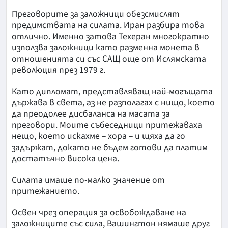
Преговорите за заложници обезсмислят
предимствата на силата. Иран разбира това
отлично. Именно затова Техеран многократно
използва заложници като разменна монета в
отношенията си със САЩ още от Ислямската
революция през 1979 г.
Като дипломат, представляващ най-могъщата
държава в света, аз не разполагах с нищо, което
да преодолее дисбаланса на масата за
преговори. Моите събеседници притежаваха
нещо, което искахме – хора – и щяха да го
задържат, докато не бъдем готови да платим
достатъчно висока цена.
Силата имаше по-малко значение от
притежанието.
Освен чрез операция за освобождаване на
заложниците със сила, Вашингтон нямаше друг