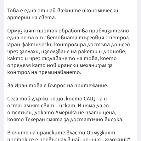
Това е една от най-важните икономически
артерии на света.
Ормузкият проток обработва приблизително
една пета от световната търговия с петрол.
Иран фактически контролира достъпа до него
чрез заплахи, използване на ракети и дронове,
както и чрез създаването на това, което
определя като нов ирански механизъм за
контрол на преминаването.
За Иран това е въпрос на притежание.
Сега той държи нещо, което САЩ – а и
останалият свят – искат. И няма да го
отстъпи, докато Америка не плати цена,
която Техеран смята за достатъчно висока.
В очите на иранските власти Ормузкият
проток се е превърнал в най-ценния „заложник“,