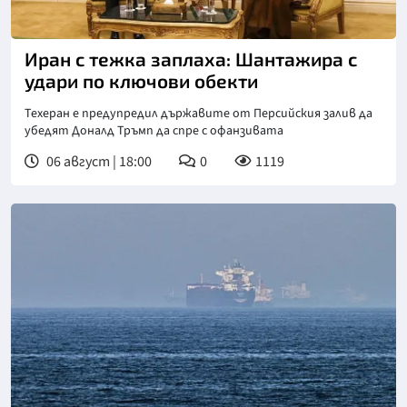
Снимка: БТА
Иран с тежка заплаха: Шантажира с
удари по ключови обекти
Техеран е предупредил държавите от Персийския залив да
убедят Доналд Тръмп да спре с офанзивата
06 август | 18:00
0
1119