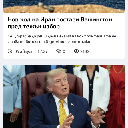
Снимка: Асошиейтед прес
Нов ход на Иран постави Вашингтон
пред тежък избор
САЩ трябва да реши дали цената на конфронтацията не
става по-висока от възможните отстъпки
05 август | 17:37
0
2132