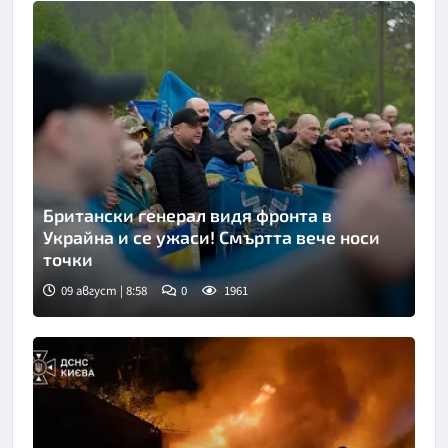
Британски генерал видя фронта в
Украйна и се ужаси! Смъртта вече носи
точки
09 август | 8:58
0
1961
Снимка: Укринформ