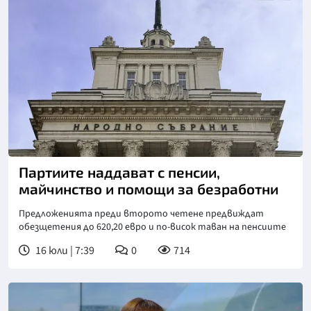
Партиите наддават с пенсии,
майчинство и помощи за безработни
Предложенията преди второто четене предвиждат
обезщетения до 620,20 евро и по-висок таван на пенсиите
16 юли | 7:39
0
714