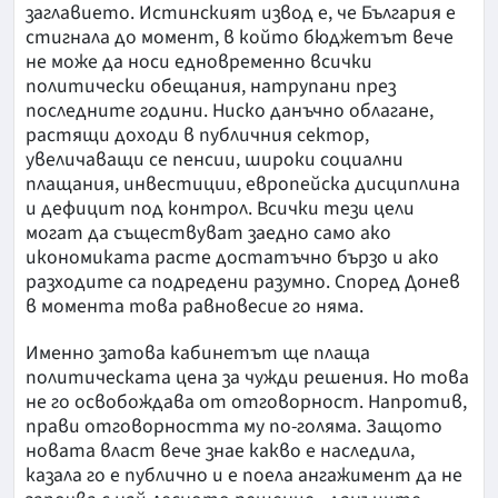
заглавието. Истинският извод е, че България е
стигнала до момент, в който бюджетът вече
не може да носи едновременно всички
политически обещания, натрупани през
последните години. Ниско данъчно облагане,
растящи доходи в публичния сектор,
увеличаващи се пенсии, широки социални
плащания, инвестиции, европейска дисциплина
и дефицит под контрол. Всички тези цели
могат да съществуват заедно само ако
икономиката расте достатъчно бързо и ако
разходите са подредени разумно. Според Донев
в момента това равновесие го няма.
Именно затова кабинетът ще плаща
политическата цена за чужди решения. Но това
не го освобождава от отговорност. Напротив,
прави отговорността му по-голяма. Защото
новата власт вече знае какво е наследила,
казала го е публично и е поела ангажимент да не