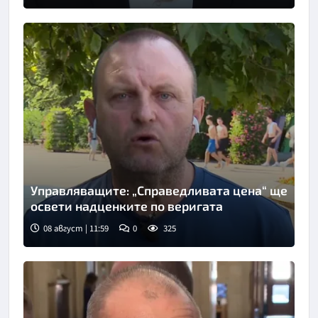
Управляващите: „Справедливата цена“ ще
освети надценките по веригата
08 август | 11:59
0
325
Снимка: Нова телевизия