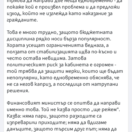
трябва да направи две неща едновременно - да
покаже кой е произвел проблема и да предложи
изход, който не изглежда като наказание за
гражданите.
Това е много трудно, защото бюджетната
дисциплина рядко носи бърза популярност.
Хората усещат ограниченията веднага, а
ползата от стабилизацията идва по-късно и
често остава невидима. Затова
политическият риск за кабинета е огромен -
той трябва да защити мерки, които ще бъдат
непопулярни, като едновременно обяснява, че
не са негов каприз, а последица от натрупани
решения.
Финансовият министър се опитва да направи
именно това. Той не казва просто „ще режем“.
Казва: няма пари, защото разходите са
изпреварили приходите; няма да вдигаме
данъците, защото търсим друг път; няма да