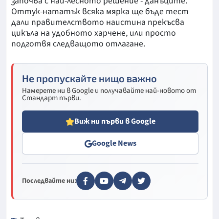
започва с най-лесното решение - данъците.
Оттук-нататък всяка мярка ще бъде тест
дали правителството наистина прекъсва
цикъла на удобното харчене, или просто
подготвя следващото отлагане.
Не пропускайте нищо важно
Намерете ни в Google и получавайте най-новото от
Стандарт първи.
Виж ни първи в Google
Google News
Последвайте ни: