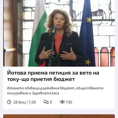
Снимка: БТА
Йотова приема петиция за вето на
току-що приетия бюджет
Искането обхваща държавния бюджет, общественото
осигуряване и Здравната каса
28 юли | 7:39
0
730