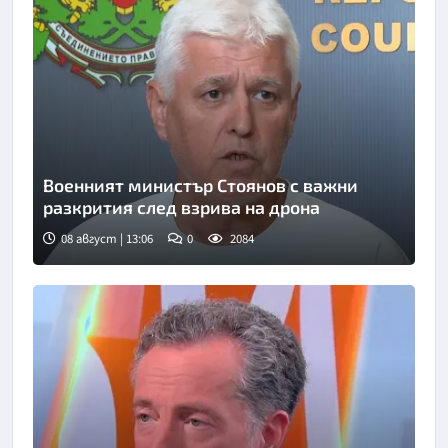
Военният министър Стоянов с важни
разкрития след взрива на дрона
08 август | 13:06
0
2084