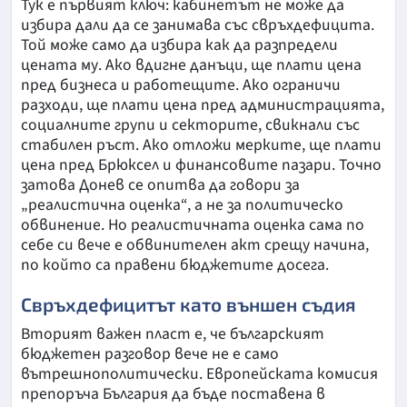
Тук е първият ключ: кабинетът не може да
избира дали да се занимава със свръхдефицита.
Той може само да избира как да разпредели
цената му. Ако вдигне данъци, ще плати цена
пред бизнеса и работещите. Ако ограничи
разходи, ще плати цена пред администрацията,
социалните групи и секторите, свикнали със
стабилен ръст. Ако отложи мерките, ще плати
цена пред Брюксел и финансовите пазари. Точно
затова Донев се опитва да говори за
„реалистична оценка“, а не за политическо
обвинение. Но реалистичната оценка сама по
себе си вече е обвинителен акт срещу начина,
по който са правени бюджетите досега.
Свръхдефицитът като външен съдия
Вторият важен пласт е, че българският
бюджетен разговор вече не е само
вътрешнополитически. Европейската комисия
препоръча България да бъде поставена в