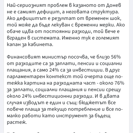
Най-сериозният проблем в казаното от Донев
не е самият дефицит, а неговата структура.
Ако дефицитът е резултат от временен шок,
той може да бъде лекуван с временни мерки. Ако
обаче идва от постоянни разходи, той вече е
вграден в системата. Именно тук е големият
капан за кабинета.
Финансовият министър посочва, че близо 56%
от разходите са за заплати, пенсии и социални
плащания, а само 24% са за инвестиции. В друг
парламентарен контекст той очерта още по-
тежка картина на разходната част - около 76%
за заплати, социални плащания и пенсии срещу
около 24% инвестиционни разходи. И в двата
случая изводът е един и същ: бюджетът все
повече плаща за текущо потребление и все по-
малко работи като инструмент за бъдещ
растеж.