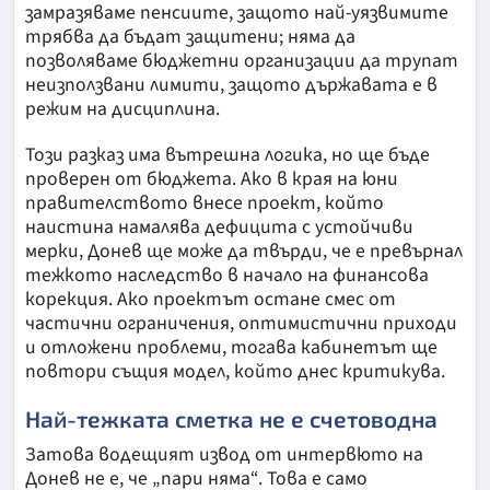
замразяваме пенсиите, защото най-уязвимите
трябва да бъдат защитени; няма да
позволяваме бюджетни организации да трупат
неизползвани лимити, защото държавата е в
режим на дисциплина.
Този разказ има вътрешна логика, но ще бъде
проверен от бюджета. Ако в края на юни
правителството внесе проект, който
наистина намалява дефицита с устойчиви
мерки, Донев ще може да твърди, че е превърнал
тежкото наследство в начало на финансова
корекция. Ако проектът остане смес от
частични ограничения, оптимистични приходи
и отложени проблеми, тогава кабинетът ще
повтори същия модел, който днес критикува.
Най-тежката сметка не е счетоводна
Затова водещият извод от интервюто на
Донев не е, че „пари няма“. Това е само