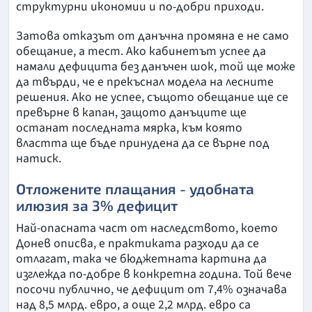
структурни икономии и по-добри приходи.
Затова отказът от данъчна промяна е не само
обещание, а тест. Ако кабинетът успее да
намали дефицита без данъчен шок, той ще може
да твърди, че е прекъснал модела на лесните
решения. Ако не успее, същото обещание ще се
превърне в капан, защото данъците ще
останат последната мярка, към която
властта ще бъде принудена да се върне под
натиск.
Отложените плащания - удобната
илюзия за 3% дефицит
Най-опасната част от наследството, което
Донев описва, е практиката разходи да се
отлагат, така че бюджетната картина да
изглежда по-добре в конкретна година. Той вече
посочи публично, че дефицит от 7,4% означава
над 8,5 млрд. евро, а още 2,2 млрд. евро са