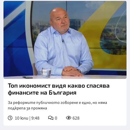
Снимка: БНТ
Топ икономист видя какво спасява
финансите на България
За реформите публичното говорене е едно, но няма
подкрепа за промяна
10 юли | 9:48
0
628