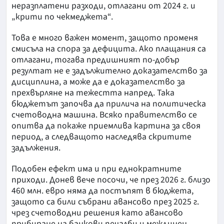
неразплатени разходи, отлагани от 2024 г. и
„крити по чекмеджета“.
Това е много важен момент, защото променя
смисъла на спора за дефицита. Ако плащания са
отлагани, тогава предишният по-добър
резултат не е задължително доказателство за
дисциплина, а може да е доказателство за
прехвърляне на тежестта напред. Така
бюджетът започва да прилича на политическа
счетоводна машина. Всяко правителство се
опитва да покаже приемлива картина за своя
период, а следващото наследява скритите
задължения.
Подобен ефект има и при еднократните
приходи. Донев вече посочи, че през 2026 г. близо
460 млн. евро няма да постъпят в бюджета,
защото са били събрани авансово през 2025 г.
чрез счетоводни решения като авансово
прибиране на банкови печалби и междинен