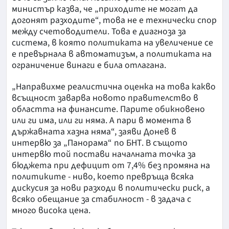
министър казва, че „приходите не могат да
догонят разходите“, това не е технически спор
между счетоводители. Това е диагноза за
система, в която политиката на увеличение се
е превърнала в автоматизъм, а политиката на
ограничение винаги е била отлагана.
„Направихме реалистична оценка на това какво
всъщност заварва новото правителство в
областта на финансите. Парите обикновено
или ги има, или ги няма. А пари в момента в
държавната хазна няма“, заяви Донев в
интервю за „Панорама“ по БНТ. В същото
интервю той постави началната точка за
бюджета при дефицит от 7,4% без промяна на
политиките - ниво, което превръща всяка
дискусия за нови разходи в политически риск, а
всяко обещание за стабилност - в задача с
много висока цена.