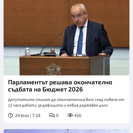
Снимка: БТА
Парламентът решава окончателно
съдбата на Бюджет 2026
Депутатите стигат до окончателния вот след повече от
12 часа дебати за дефицита и новия държавен дълг
24 юли | 7:18
0
426