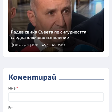
Радев свика Съвета по сигурността,
следва ключово изявление
08 август | 11:33
5
35119
Коментирай
Име
*
Email