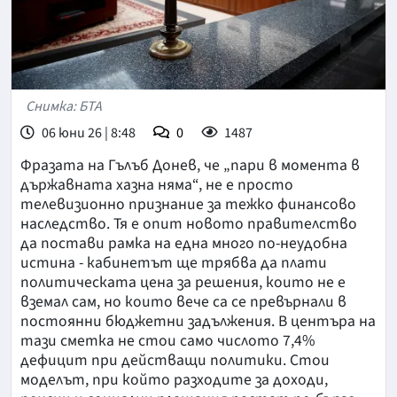
Снимка: БТА
06 юни 26 | 8:48
0
1487
Фразата на Гълъб Донев, че „пари в момента в
държавната хазна няма“, не е просто
телевизионно признание за тежко финансово
наследство. Тя е опит новото правителство
да постави рамка на една много по-неудобна
истина - кабинетът ще трябва да плати
политическата цена за решения, които не е
вземал сам, но които вече са се превърнали в
постоянни бюджетни задължения. В центъра на
тази сметка не стои само числото 7,4%
дефицит при действащи политики. Стои
моделът, при който разходите за доходи,