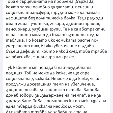
Това е сърцевината на проблема. Държава,
която харчи основно за заплати, пенсии и
социални трансфери, трудно може да намали
дефицита без политическа болка. Тези разходи
имат лица - учители, лекари, администрация,
пенсионери, уязвими групи. Те не са абстрактни
пера, които могат да бъдат изтрити с една
таблица. Но когато икономиката расте по-
умерено от тях, всяко увеличение създава
бъдещ дефицит, който някой след това трябва
да обяснява, финансира или реже.
Тук кабинетът попада в най-неудобната
позиция. Той не може да каже, че ще спре
социалната държава. Не може и да каже, че ще
продължи досегашния темп на увеличение,
защото тогава дефицитът остава. Затова
Донев говори за „задържане на темпа“, а не за
замразяване. Това е политически по-мек израз на
една твърда фискална необходимост.
Държавата трябва да забави ръста на