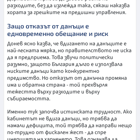
разходите, без да изглежда така, сякаш наказва
хората за грешките на предишни управления.
Защо отказът от данъци е
едновременно обещание и риск
Донев ясно казва, че вдигането на данъците е
най-лесната мярка, но правителството не иска
да я предприема. Това звучи политически
разумно, защото България дълго е използвала
ниските данъци като конкурентно
предимство. Но отказът от данъчна промяна
има и обратна страна - той прехвърля
тежестта върху разходите и върху
събираемостта.
Именно тук започва истинската трудност. Ако
кабинетът не вдига данъци, но трябва да
намали дефицита, той трябва да направи нещо
по-трудно от фискален жест - да спре
инерцията на харченето. Това означава да