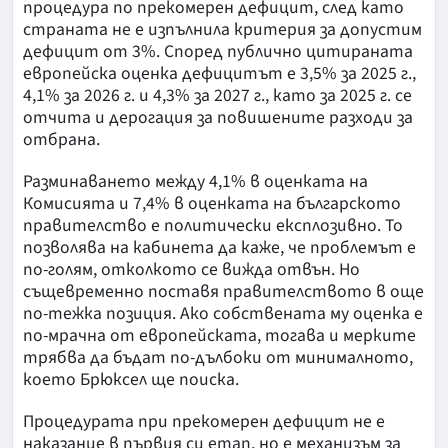
процедура по прекомерен дефицит, след като
страната не е изпълнила критерия за допустим
дефицит от 3%. Според публично цитираната
европейска оценка дефицитът е 3,5% за 2025 г.,
4,1% за 2026 г. и 4,3% за 2027 г., като за 2025 г. се
отчита и дерогация за повишените разходи за
отбрана.
Разминаването между 4,1% в оценката на
Комисията и 7,4% в оценката на българското
правителство е политически експлозивно. То
позволява на кабинета да каже, че проблемът е
по-голям, отколкото се вижда отвън. Но
същевременно поставя правителството в още
по-тежка позиция. Ако собствената му оценка е
по-мрачна от европейската, тогава и мерките
трябва да бъдат по-дълбоки от минималното,
което Брюксел ще поиска.
Процедурата при прекомерен дефицит не е
наказание в първия си етап, но е механизъм за