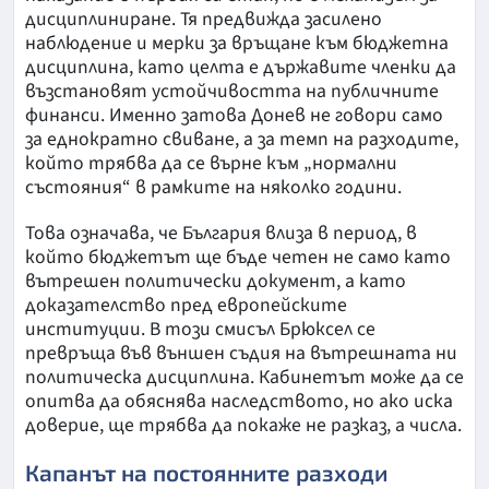
дисциплиниране. Тя предвижда засилено
наблюдение и мерки за връщане към бюджетна
дисциплина, като целта е държавите членки да
възстановят устойчивостта на публичните
финанси. Именно затова Донев не говори само
за еднократно свиване, а за темп на разходите,
който трябва да се върне към „нормални
състояния“ в рамките на няколко години.
Това означава, че България влиза в период, в
който бюджетът ще бъде четен не само като
вътрешен политически документ, а като
доказателство пред европейските
институции. В този смисъл Брюксел се
превръща във външен съдия на вътрешната ни
политическа дисциплина. Кабинетът може да се
опитва да обяснява наследството, но ако иска
доверие, ще трябва да покаже не разказ, а числа.
Капанът на постоянните разходи