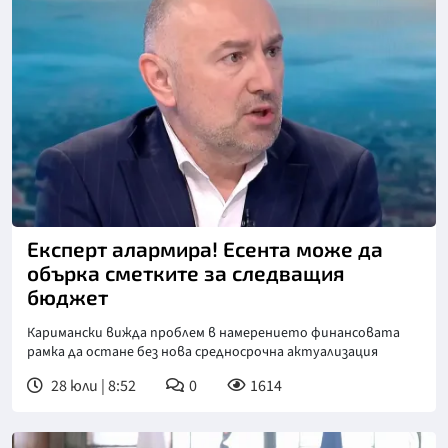
Снимка: бТВ
Експерт алармира! Есента може да
обърка сметките за следващия
бюджет
Каримански вижда проблем в намерението финансовата
рамка да остане без нова средносрочна актуализация
28 юли | 8:52
0
1614