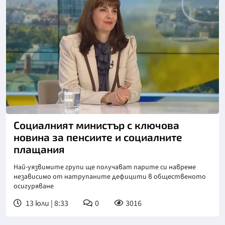
Снимка: БНТ
Социалният министър с ключова
новина за пенсиите и социалните
плащания
Най-уязвимите групи ще получават парите си навреме
независимо от натрупаните дефицити в общественото
осигуряване
13 юли | 8:33
0
3016