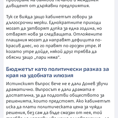
дивидент от държавни предприятия.
Тук се вижда защо кабинетът говори за
дългосрочни мерки. Еднократните приходи
могат да затворят дупка за една година, но
отварят нова за следващата. Отложените
плащания могат да направят дефицита по-
красив днес, но го правят по-грозен утре. И
когато утре дойде, някой друг трябва да
обясни защо „пари няма“.
Бюджетът като политически разказ за
края на удобната илюзия
Истинският въпрос вече не е дали Донев звучи
драматично. Въпросът е дали драмата е
достатъчна, за да подготви обществото за
решенията, които предстоят. Ако кабинетът
иска да плати политическата цена за чужди
решения, без сам да бъде смазан от нея, той