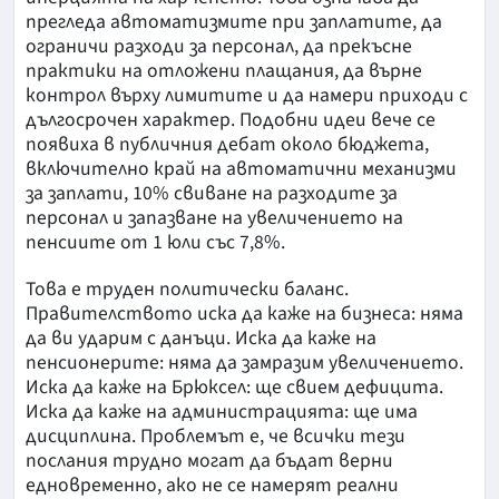
прегледа автоматизмите при заплатите, да
ограничи разходи за персонал, да прекъсне
практики на отложени плащания, да върне
контрол върху лимитите и да намери приходи с
дългосрочен характер. Подобни идеи вече се
появиха в публичния дебат около бюджета,
включително край на автоматични механизми
за заплати, 10% свиване на разходите за
персонал и запазване на увеличението на
пенсиите от 1 юли със 7,8%.
Това е труден политически баланс.
Правителството иска да каже на бизнеса: няма
да ви ударим с данъци. Иска да каже на
пенсионерите: няма да замразим увеличението.
Иска да каже на Брюксел: ще свием дефицита.
Иска да каже на администрацията: ще има
дисциплина. Проблемът е, че всички тези
послания трудно могат да бъдат верни
едновременно, ако не се намерят реални