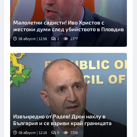
Малолетни садисти! Иво Христов с
жестоки думи след убийството в Пловдив
08 август | 12:58
2
2377
Снимка: бТВ
Извънредно от Радев! Дрон нахлу в
България и се взриви край границата
08 август | 12:18
0
7728