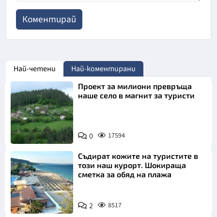
Най-четени
Най-коментирани
Проект за милиони превръща
наше село в магнит за туристи
0
17594
Съдират кожите на туристите в
този наш курорт. Шокираща
сметка за обяд на плажа
2
8517