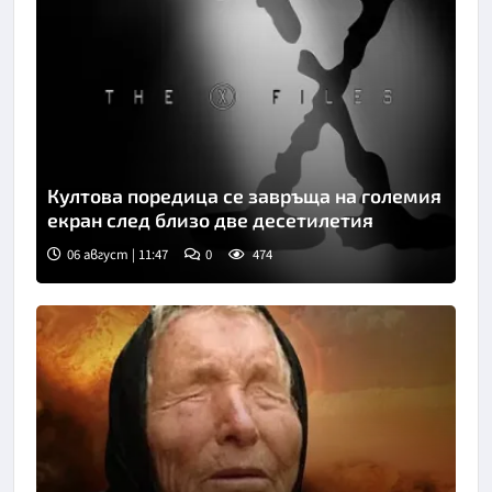
Култова поредица се завръща на големия
екран след близо две десетилетия
06 август | 11:47
0
474
Снимка: БГНЕС