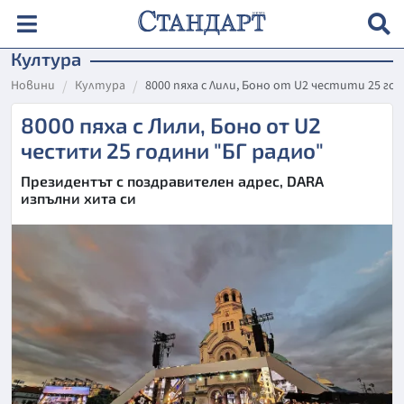
Култура
Новини
Култура
8000 пяха с Лили, Боно от U2 честити 25 го
8000 пяха с Лили, Боно от U2
честити 25 години "БГ радио"
Президентът с поздравителен адрес, DARA
изпълни хита си