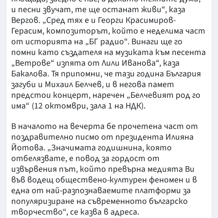
и песни звучат, те ще останат живи“, каза
Вергов. „Сред тях е и Георги Красимиров-
Герасим, композиторът, който е неделима част
от историята на „БГ радио“. Винаги ще го
помни като създателя на музиката към песента
„Ветрове“ изпята от Лили Иванова“, каза
Бакалова. Тя припомни, че тази година България
загуби и Михаил Белчев, и в негова памет
предстои концерт, наречен „Белчевият род го
има“ (12 октомври, зала 1 на НДК).
В началото на вечерта бе прочетена част от
поздравително писмо от президента Илияна
Йотова. „Значимата годишнина, която
отбелязвате, е повод за гордост от
извървения път, който превърна медията Ви
във водещ обществено-културен феномен и в
една от най-разпознаваемите платформи за
популяризиране на съвременното българско
творчество“, се казва в адреса.