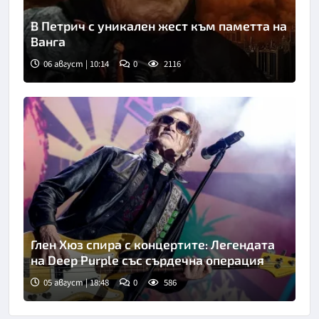
В Петрич с уникален жест към паметта на
Ванга
06 август | 10:14
0
2116
Глен Хюз спира с концертите: Легендата
на Deep Purple със сърдечна операция
05 август | 18:48
0
586