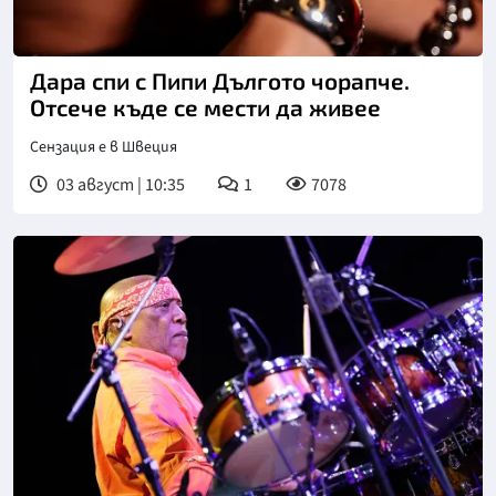
Дара спи с Пипи Дългото чорапче.
Отсече къде се мести да живее
Сензация е в Швеция
03 август | 10:35
1
7078