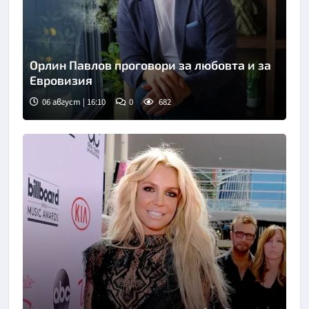
Орлин Павлов проговори за любовта и за
Евровизия
06 август | 16:10
0
682
Снимка: БТА