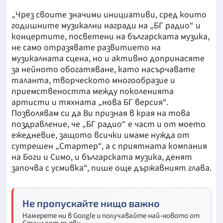
„Чрез своите значими инициативи, сред които
годишните музикални награди на „БГ радио“ и
концертите, посветени на българската музика,
не само отразявате развитието на
музикалната сцена, но и активно допринасяте
за нейното обогатяване, като насърчавате
таланта, творческото многообразие и
приемствеността между поколенията
артисти и тяхната „нова БГ версия“.
Позволявам си да Ви призная в края на това
поздравление, че „БГ радио“ е част и от моето
ежедневие, защото всички имаме нужда от
сутрешен „Стартер“, а с приятната компания
на Боги и Симо, и българската музика, денят
започва с усмивка“, пише още държавният глава.
Не пропускайте нищо важно
Намерете ни в Google и получавайте най-новото от