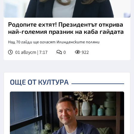
Снимка: БТА
Родопите ехтят! Президентът открива
най-големия празник на каба гайдата
Над 70 гайди ще огласят Илинденските поляни
01 август | 7:17
0
922
ОЩЕ ОТ КУЛТУРА