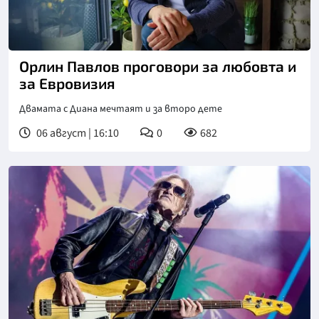
Снимка: БТА
Орлин Павлов проговори за любовта и
за Евровизия
Двамата с Диана мечтаят и за второ дете
06 август | 16:10
0
682