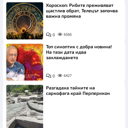
Хороскоп: Рибите преживяват
щастлив обрат, Телецът започва
важна промяна
0
6566
Топ синоптик с добра новина!
На тази дата идва
захлаждането
0
6427
Разгадаха тайните на
саркофага край Перперикон
Снимка: