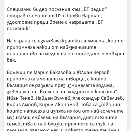
Специални видео послания към „БГ радио“
отправиха Боно от U2 и Силви Вартан,
удостоена преди време с наградата „БГ
посланик“.
На екрани се излъчваха кратки филмчета, които
припомняха някои от най-значимите
инициативи на медията от последния четвърт
век.
Водещите Мария Бакалова и Юлиан Вергов
припомниха имената на творци, с които
България се раздели през изминалата година,
завещали ни „вселена от мъдрост и красота“ –
Иван Тенев, Найден Вълчев, Александър Савелиев,
Кирил Ампов, Кирил Икономов. Това са „творци,
които написаха и изпяха някои от най-големите
музикални емблеми на България, днес техните
семейства и най-близки приятели са тук, на
площада, заедно с нас, и докато техните думи,