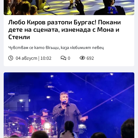
Снимка: БТА
Любо Киров разтопи Бургас! Покани
дете на сцената, изненада с Мона и
Стенли
Чувствам се като вкъщи, каза любимият певец
04 август | 10:02
0
692