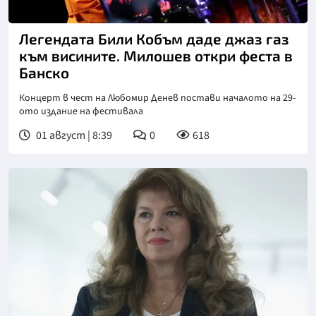
Снимка: БТА
Легендата Били Кобъм даде джаз газ
към висините. Милошев откри феста в
Банско
Концерт в чест на Любомир Денев постави началото на 29-
ото издание на фестивала
01 август | 8:39
0
618