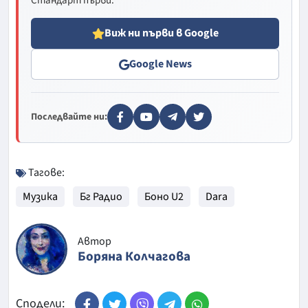
Стандарт първи.
Виж ни първи в Google
Google News
Последвайте ни:
Тагове:
Музика
Бг Радио
Боно U2
Dara
Автор
Боряна Колчагова
Сподели: