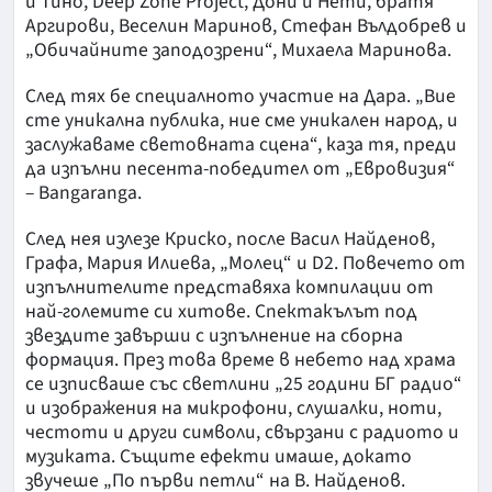
и Тино, Deep Zone Project, Дони и Нети, братя
Аргирови, Веселин Маринов, Стефан Вълдобрев и
„Обичайните заподозрени“, Михаела Маринова.
След тях бе специалното участие на Дара. „Вие
сте уникална публика, ние сме уникален народ, и
заслужаваме световната сцена“, каза тя, преди
да изпълни песента-победител от „Евровизия“
– Bangaranga.
След нея излезе Криско, после Васил Найденов,
Графа, Мария Илиева, „Молец“ и D2. Повечето от
изпълнителите представяха компилации от
най-големите си хитове. Спектакълът под
звездите завърши с изпълнение на сборна
формация. През това време в небето над храма
се изписваше със светлини „25 години БГ радио“
и изображения на микрофони, слушалки, ноти,
честоти и други символи, свързани с радиото и
музиката. Същите ефекти имаше, докато
звучеше „По първи петли“ на В. Найденов.