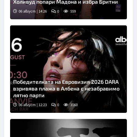
Холивуд попари Мадона и избра Бритни
06 август | 14:26
0
559
Снимка: People
Победителката на Евровизия 2026 DARA
взривява плажа в Албена с незабравимо
лятно парти
06 август | 12:23
0
1060