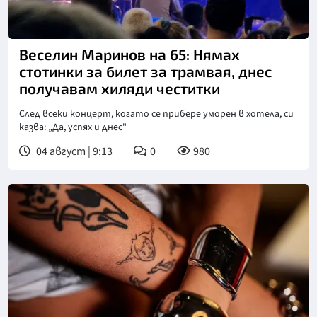
Снимка: БТА
Веселин Маринов на 65: Нямах
стотинки за билет за трамвая, днес
получавам хиляди честитки
След всеки концерт, когато се прибере уморен в хотела, си
казва: „Да, успях и днес"
04 август | 9:13
0
980