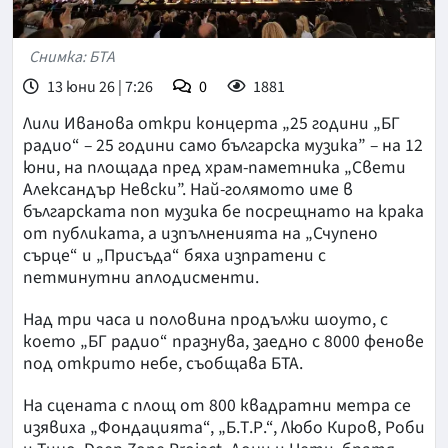
Снимка: БТА
13 юни 26 | 7:26
0
1881
Лили Иванова откри концерта „25 години „БГ
радио“ – 25 години само българска музика” – на 12
юни, на площада пред храм-паметника „Свети
Александър Невски”. Най-голямото име в
българската поп музика бе посрещнато на крака
от публиката, а изпълненията на „Счупено
сърце“ и „Присъда“ бяха изпратени с
петминутни аплодисменти.
Над три часа и половина продължи шоуто, с
което „БГ радио“ празнува, заедно с 8000 фенове
под открито небе, съобщава БТА.
На сцената с площ от 800 квадратни метра се
изявиха „Фондацията“, „Б.Т.Р.“, Любо Киров, Роби