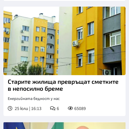
Старите жилища превръщат сметките
в непосилно бреме
Енергийната бедност у нас
25 юли | 16:13
6
65089