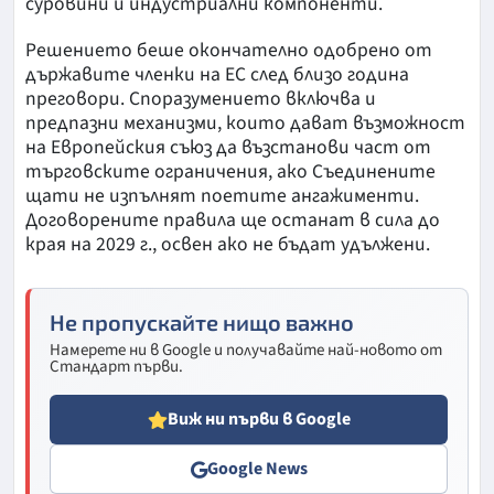
суровини и индустриални компоненти.
Решението беше окончателно одобрено от
държавите членки на ЕС след близо година
преговори. Споразумението включва и
предпазни механизми, които дават възможност
на Европейския съюз да възстанови част от
търговските ограничения, ако Съединените
щати не изпълнят поетите ангажименти.
Договорените правила ще останат в сила до
края на 2029 г., освен ако не бъдат удължени.
Не пропускайте нищо важно
Намерете ни в Google и получавайте най-новото от
Стандарт първи.
Виж ни първи в Google
Google News