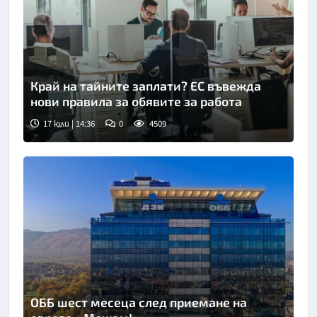
Край на тайните заплати? ЕС въвежда
нови правила за обявите за работа
17 юли | 14:36
0
4509
ОББ шест месеца след приемане на