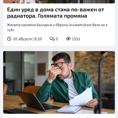
Един уред в дома стана по-важен от
радиатора. Голямата промяна
Жегата променя България и Европа, климатикът вече не е
лукс
05 август | 8:20
0
1551