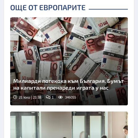
ОЩЕ ОТ ЕВРОПАРИТЕ
Милиарди потекоха към България. Бумът
на капитали пренареди играта у нас
21 юли | 21:38
1
346055