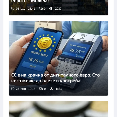
еврото - Можем!
03 юли | 16:41
0
2089
ЕС е на крачка от дигиталното евро: Ето
кога може да влезе в употреба
23 юни | 10:15
0
4663