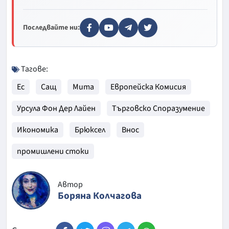
Последвайте ни:
Тагове:
Ес
Сащ
Мита
Европейска Комисия
Урсула Фон Дер Лайен
Търговско Споразумение
Икономика
Брюксел
Внос
промишлени стоки
Автор
Боряна Колчагова