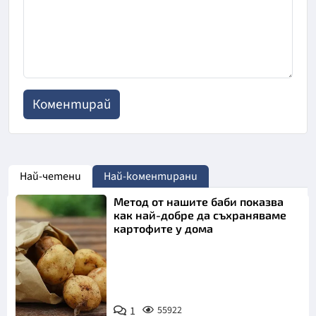
Най-четени
Най-коментирани
Метод от нашите баби показва
как най-добре да съхраняваме
картофите у дома
Снимка:
1
55922
Пиксабей