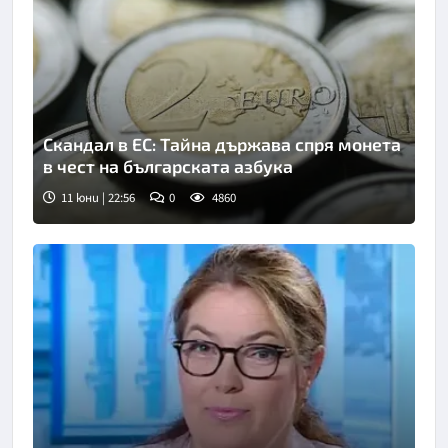
Скандал в ЕС: Тайна държава спря монета
в чест на българската азбука
11 юни | 22:56
0
4860