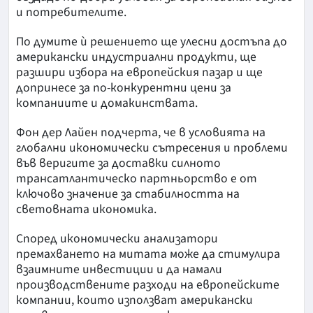
и потребителите.
По думите ѝ решението ще улесни достъпа до
американски индустриални продукти, ще
разшири избора на европейския пазар и ще
допринесе за по-конкурентни цени за
компаниите и домакинствата.
Фон дер Лайен подчерта, че в условията на
глобални икономически сътресения и проблеми
във веригите за доставки силното
трансатлантическо партньорство е от
ключово значение за стабилността на
световната икономика.
Според икономически анализатори
премахването на митата може да стимулира
взаимните инвестиции и да намали
производствените разходи на европейските
компании, които използват американски