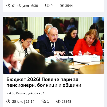
01 август | 6:30
0
3544
Бюджет 2026! Повече пари за
пенсионери, болници и общини
Какво влиза в джоба ни?
25 юли | 16:14
1
27348