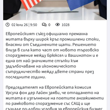
02 юли 26 | 9:50
0
1028
Европейският съюз официално премахна
митата върху широк кръг промишлени стоки,
внасяни от Съединените щати. Решението
влиза в сила като част от новото търговско
споразумение между Брюксел и Вашингтон и е
една от най-значимите стъпки към
задълбочаване на икономическото
сътрудничество между двете страни през
последните години.
Председателят на Европейската комисия
Урсула фон дер Лайен заяви, че отпадането на
митата е изпълнение на поетите ангажименти
по рамковото споразумение със САЩ и ще
създаде по-добри условия за европейския бизнес