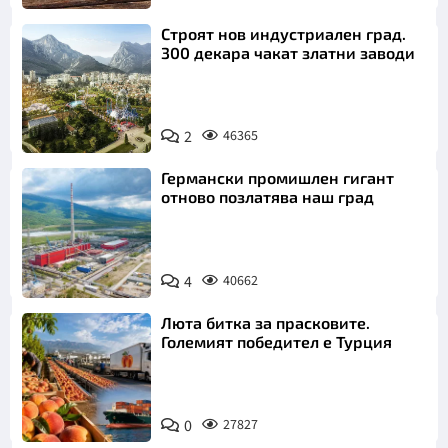
Строят нов индустриален град.
300 декара чакат златни заводи
2
46365
Германски промишлен гигант
отново позлатява наш град
4
40662
Люта битка за прасковите.
Големият победител е Турция
0
27827