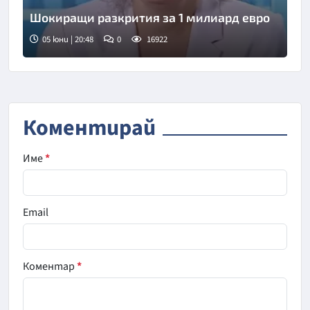
Шокиращи разкрития за 1 милиард евро
05 юни | 20:48
0
16922
Коментирай
Име
*
Email
Коментар
*