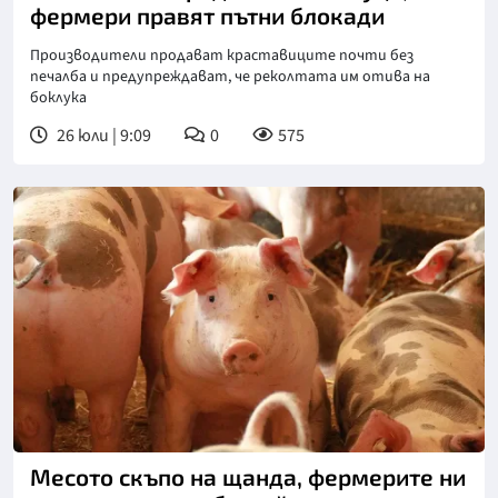
фермери правят пътни блокади
Производители продават краставиците почти без
печалба и предупреждават, че реколтата им отива на
боклука
26 юли | 9:09
0
575
Месото скъпо на щанда, фермерите ни