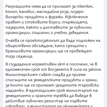
Регулациите няма да се прилагат за тютюн,
коноп, канабис, маслодайна роза, лозаро-
винарски продукти и фуражи. Изключение
правят и стоковите борси, тържищата,
пазарите, както и доставките за публични
организации, социални и учебни заведения.
Очаква се проектозаконът да бъде подложен на
обществено обсъждане, като срещите с
браншовите организации ще се провеждат
тази седмица.
В създадения нормативен акт е посочено, че в
едномесечен срок от влизането в сила на закона
Министерският съвет следва да приеме
списъците на земеделските продукти и храни,
за които ще се прилагат уредените търговски
надценки. В едногодишен срок министърът на
земеделието и храните трябва да въведе в
действие публичен регистър на първите
изкупвачи, а министърът на икономиката и