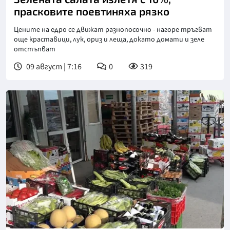
прасковите поевтиняха рязко
Цените на едро се движат разнопосочно - нагоре тръгват
още краставици, лук, ориз и леща, докато домати и зеле
отстъпват
09 август | 7:16
0
319
Снимка: Нова телевизия