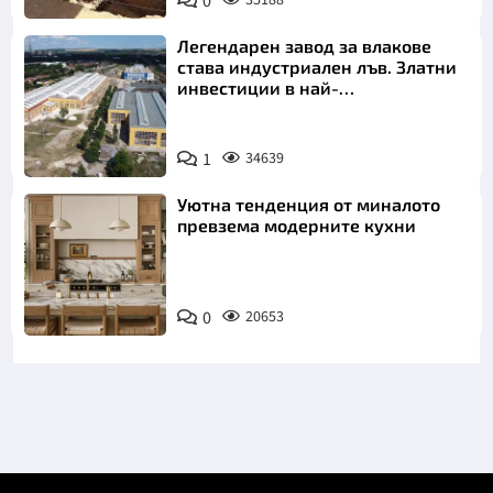
0
Легендарен завод за влакове
става индустриален лъв. Златни
инвестиции в най-
аристократичния ни град
1
34639
Уютна тенденция от миналото
превзема модерните кухни
0
20653