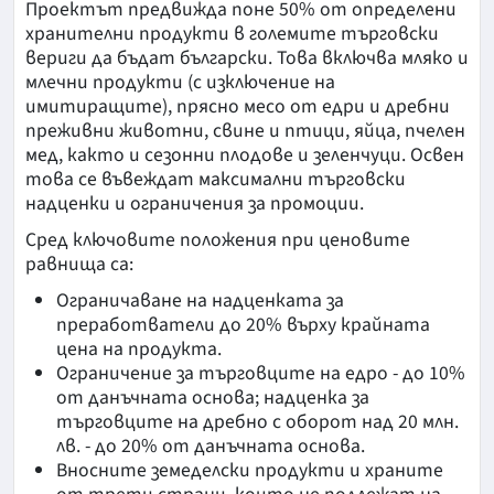
Проектът предвижда поне 50% от определени
хранителни продукти в големите търговски
вериги да бъдат български. Това включва мляко и
млечни продукти (с изключение на
имитиращите), прясно месо от едри и дребни
преживни животни, свине и птици, яйца, пчелен
мед, както и сезонни плодове и зеленчуци. Освен
това се въвеждат максимални търговски
надценки и ограничения за промоции.
Сред ключовите положения при ценовите
равнища са:
Ограничаване на надценката за
преработватели до 20% върху крайната
цена на продукта.
Ограничение за търговците на едро - до 10%
от данъчната основа; надценка за
търговците на дребно с оборот над 20 млн.
лв. - до 20% от данъчната основа.
Вносните земеделски продукти и храните