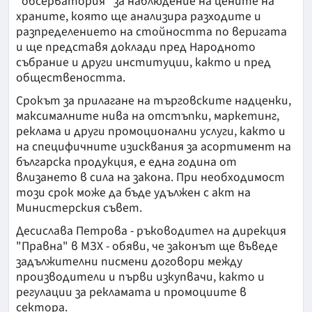
"обсерватория" за наблюдение на цените на
храните, която ще анализира разходите и
разпределението на стойността по веригата
и ще представя доклади пред Народното
събрание и други институции, както и пред
обществеността.
Срокът за прилагане на търговските надценки,
максималните нива на отстъпки, маркетинг,
реклама и други промоционални услуги, както и
на специфичните изисквания за асортимент на
българска продукция, е една година от
влизането в сила на закона. При необходимост
този срок може да бъде удължен с акт на
Министерския съвет.
Десислава Петрова - ръководител на дирекция
"Правна" в МЗХ - обяви, че законът ще въведе
задължителни писмени договори между
производители и първи изкупвачи, както и
регулации за рекламата и промоциите в
сектора.