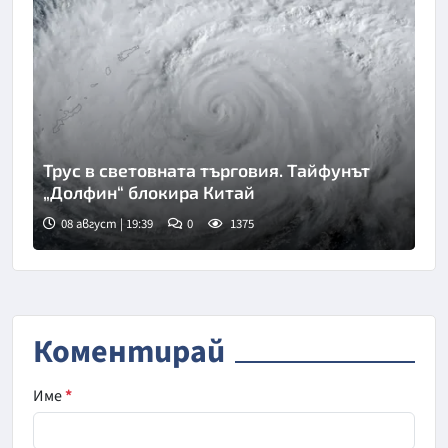
Трус в световната търговия. Тайфунът
„Долфин“ блокира Китай
08 август | 19:39
0
1375
Коментирай
Име
*