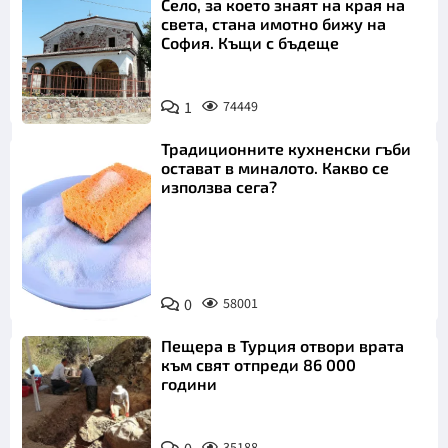
Село, за което знаят на края на
света, стана имотно бижу на
София. Къщи с бъдеще
1
74449
Традиционните кухненски гъби
остават в миналото. Какво се
използва сега?
Снимка:
0
58001
Пиксабей
Пещера в Турция отвори врата
към свят отпреди 86 000
години
35188