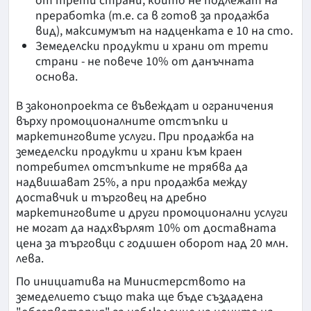
от трети страни, които не подлежат на
преработка (т.е. са в готов за продажба
вид), максимумът на надценката е 10 на сто.
Земеделски продукти и храни от трети
страни - не повече 10% от данъчната
основа.
В законопроекта се въвеждат и ограничения
върху промоционалните отстъпки и
маркетинговите услуги. При продажба на
земеделски продукти и храни към краен
потребител отстъпките не трябва да
надвишават 25%, а при продажба между
доставчик и търговец на дребно
маркетинговите и други промоционални услуги
не могат да надхвърлят 10% от доставната
цена за търговци с годишен оборот над 20 млн.
лева.
По инициатива на Министерството на
земеделието също така ще бъде създадена