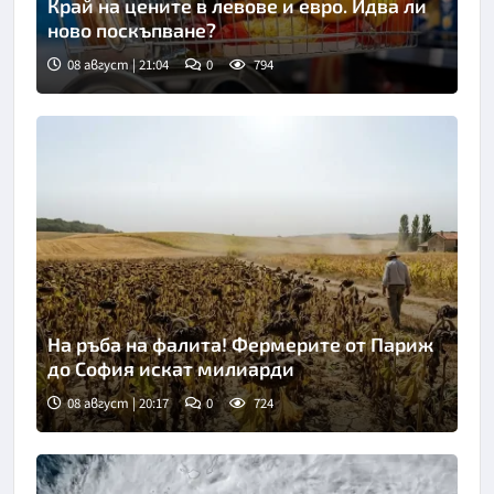
Край на цените в левове и евро. Идва ли
ново поскъпване?
08 август | 21:04
0
794
На ръба на фалита! Фермерите от Париж
до София искат милиарди
08 август | 20:17
0
724