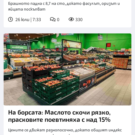
Брашното падна с 8,7 на сто, докато фасулът, оризът и
яйцата поскъпват
26 юли | 7:33
0
330
На борсата: Маслото скочи рязко,
прасковите поевтиняха с над 15%
Цените се движат разнопосочно, докато общият индекс