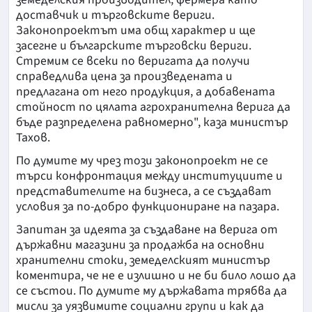
доставчик и търговските вериги.
Законопроектът има общ характер и ще
засегне и българските търговски вериги.
Стремим се всеки по веригата да получи
справедлива цена за произведената и
предлагана от него продукция, а добавената
стойност по цялата агрохранителна верига да
бъде разпределена равномерно", каза министър
Тахов.
По думите му чрез този законопроект не се
търси конфронтация между институциите и
представителите на бизнеса, а се създават
условия за по-добро функциониране на пазара.
Запитан за идеята за създаване на верига от
държавни магазини за продажба на основни
хранителни стоки, земеделският министър
коментира, че не е излишно и не би било лошо да
се състои. По думите му държавата трябва да
мисли за уязвимите социални групи и как да