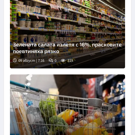
Зелената салата излетя с 16%, прасковите
поевтиняха рязко
09 август | 7:16
0
319