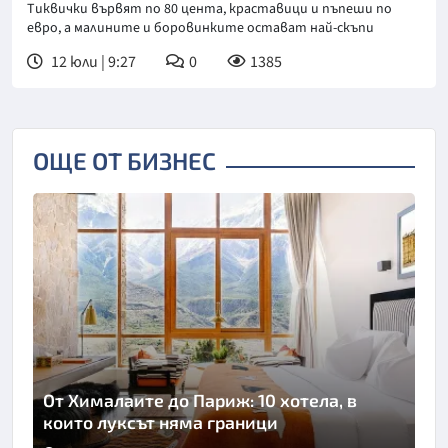
Тиквички вървят по 80 цента, краставици и пъпеши по
евро, а малините и боровинките остават най-скъпи
12 юли | 9:27
0
1385
ОЩЕ ОТ БИЗНЕС
От Хималаите до Париж: 10 хотела, в
които луксът няма граници