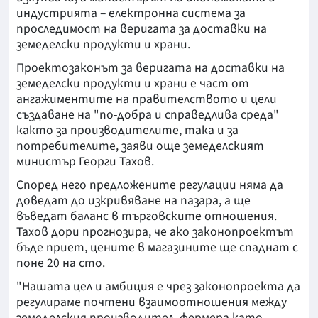
индустрията – електронна система за
проследимост на веригата за доставки на
земеделски продукти и храни.
Проектозаконът за веригата на доставки на
земеделски продукти и храни е част от
ангажиментите на правителството и цели
създаване на "по-добра и справедлива среда"
както за производителите, така и за
потребителите, заяви още земеделският
министър Георги Тахов.
Според него предложените регулации няма да
доведат до изкривяване на пазара, а ще
въведат баланс в търговските отношения.
Тахов дори прогнозира, че ако законопроектът
бъде приет, цените в магазините ще спаднат с
поне 20 на сто.
"Нашата цел и амбиция е чрез законопроекта да
регулираме почтени взаимоотношения между
земеделския производител, фермера като