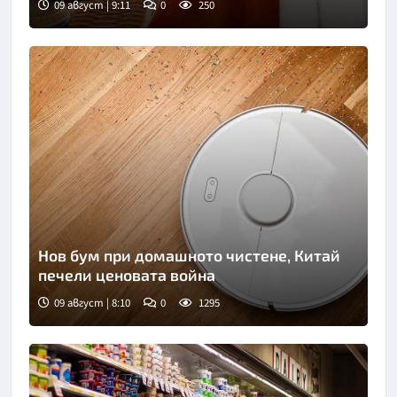
09 август | 9:11
0
250
Нов бум при домашното чистене, Китай
печели ценовата война
09 август | 8:10
0
1295
Снимка: Пиксабей