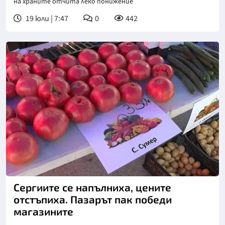
на храните отчита леко понижение
19 юли | 7:47
0
442
Снимка: бТВ
Сергиите се напълниха, цените
отстъпиха. Пазарът пак победи
магазините