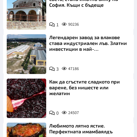
София. Къщи с бъдеще
1
90236
Легендарен завод за влакове
става индустриален лъв. Златни
инвестиции в най-
аристократичния ни град
3
47186
Как да сгъстите сладкото при
варене, без нишесте или
желатин
0
24507
Любимото лятно ястие.
Перфектната имамбаялдъ