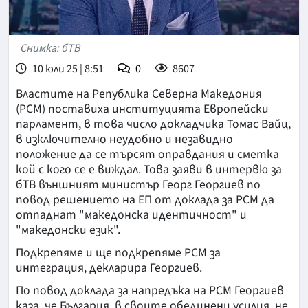
Снимка: бТВ
10 юли 25 | 8:51
0
8607
Властите на Република Северна Македония
(РСМ) поставиха институцията Европейски
парламент, в това число докладчика Томас Вайц,
в изключително неудобно и незавидно
положение да се търсят оправдания и сметка
кой с кого се е виждал. Това заяви в интервю за
бТВ външният министър Георг Георгиев по
повод решението на ЕП от доклада за РСМ да
отпаднат "македонска идентичност" и
"македонски език".
Подкрепяме и ще подкрепяме РСМ за
интеграция, декларира Георгиев.
По повод доклада за напредъка на РСМ Георгиев
каза, че България, в своите обединени усилия, не