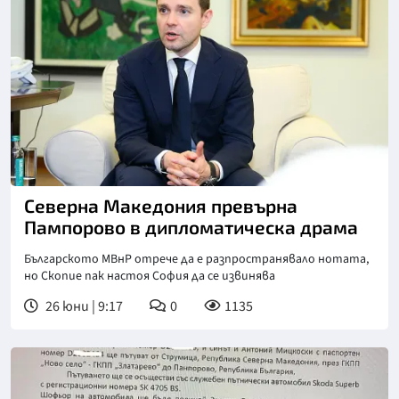
Северна Македония превърна
Пампорово в дипломатическа драма
Българското МВнР отрече да е разпространявало нотата,
но Скопие пак настоя София да се извинява
26 юни | 9:17
0
1135