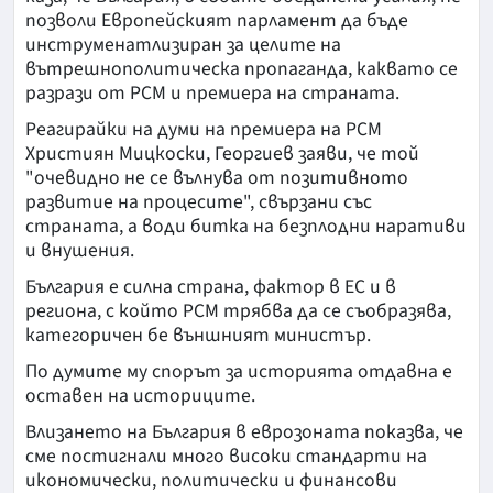
позволи Европейският парламент да бъде
инструменатлизиран за целите на
вътрешнополитическа пропаганда, каквато се
разрази от РСМ и премиера на страната.
Реагирайки на думи на премиера на РСМ
Християн Мицкоски, Георгиев заяви, че той
"очевидно не се вълнува от позитивното
развитие на процесите", свързани със
страната, а води битка на безплодни наративи
и внушения.
България е силна страна, фактор в ЕС и в
региона, с който РСМ трябва да се съобразява,
категоричен бе външният министър.
По думите му спорът за историята отдавна е
оставен на историците.
Влизането на България в еврозоната показва, че
сме постигнали много високи стандарти на
икономически, политически и финансови