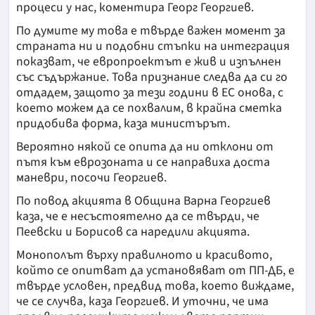
процеси у нас, коментира Георг Георгиев.
По думите му това е твърде важен момент за
страната ни и подобни стъпки на интеграция
показват, че европроектът е жив и изпълнен
със съдържание. Това признание следва да си го
отдадем, защото за тези години в ЕС онова, с
което можем да се похвалим, в крайна сметка
придобива форма, каза министърът.
Вероятно някой се опита да ни отклони от
пътя към еврозоната и се направиха доста
маневри, посочи Георгиев.
По повод акцията в Община Варна Георгиев
каза, че е несъстоятелно да се твърди, че
Пеевски и Борисов са наредили акцията.
Монополът върху правилното и красивото,
който се опитват да установяват от ПП-ДБ, е
твърде условен, предвид това, което виждаме,
че се случва, каза Георгиев. И уточни, че има