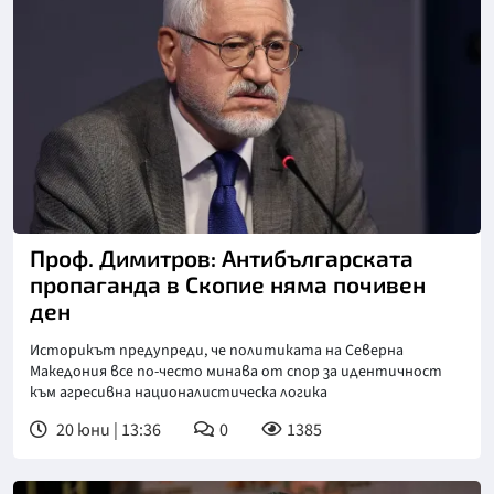
Снимка: БТА
Проф. Димитров: Антибългарската
пропаганда в Скопие няма почивен
ден
Историкът предупреди, че политиката на Северна
Македония все по-често минава от спор за идентичност
към агресивна националистическа логика
20 юни | 13:36
0
1385