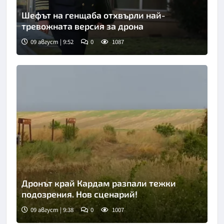
Шефът на генщаба отхвърли най-
тревожната версия за дрона
09 август | 9:52
0
1087
Снимка: БТА
Дронът край Кардам разпали тежки
подозрения. Нов сценарий!
09 август | 9:38
0
1007
Снимка: Нова телевизия