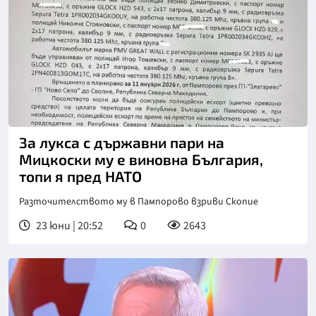
За лукса с държавни пари на
Мицкоски му е виновна България,
топи я пред НАТО
Разточителството му в Пампорово взриви Скопие
23 юни | 20:52
0
2643