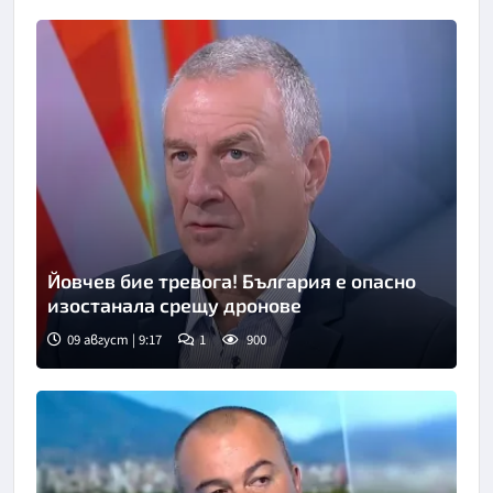
Йовчев бие тревога! България е опасно
изостанала срещу дронове
09 август | 9:17
1
900
Снимка: бТВ