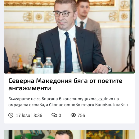
Северна Македония бяга от поетите
ангажименти
Българите не са вписани в конституцията, езикът на
омразата остава, а Скопие отново търси виновник навън
17 юли | 8:36
0
756