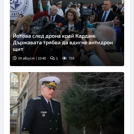
Йотова след дрона край Кардам:
Държавата трябва да вдигне антидрон
щит
09 август | 10:48
1
703
Снимка: БТА