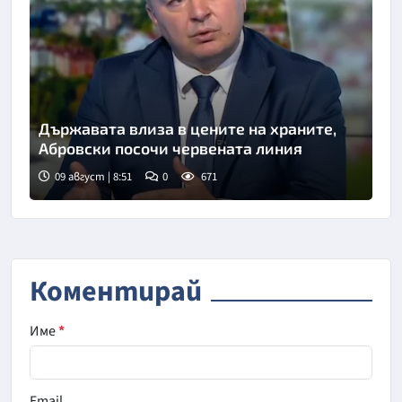
Държавата влиза в цените на храните,
Абровски посочи червената линия
09 август | 8:51
0
671
Снимка: БНТ
Коментирай
Име
*
Email