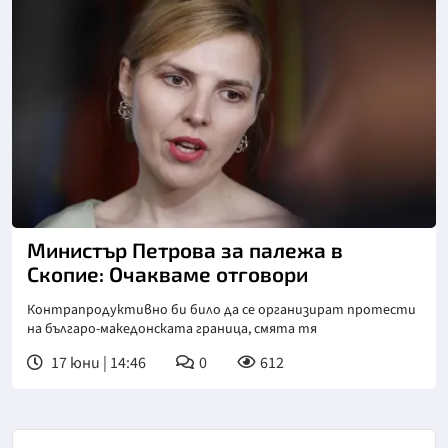
Снимка: БТА
Министър Петрова за палежа в
Скопие: Очакваме отговори
Контрапродуктивно би било да се организират протести
на българо-македонската граница, смята тя
17 юни | 14:46
0
612