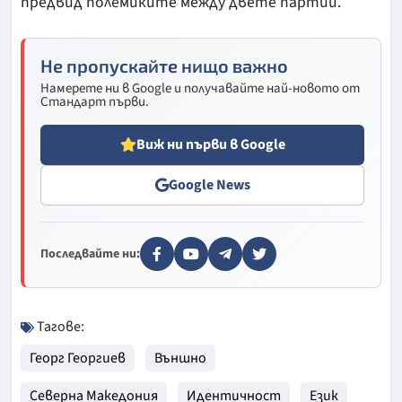
предвид полемиките между двете партии.
Не пропускайте нищо важно
Намерете ни в Google и получавайте най-новото от
Стандарт първи.
Виж ни първи в Google
Google News
Последвайте ни:
Тагове:
Георг Георгиев
Външно
Северна Македония
Идентичност
Език