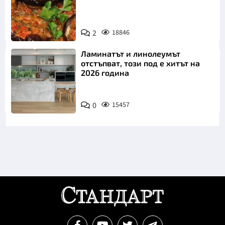
2
18846
Ламинатът и линолеумът
отстъпват, този под е хитът на
2026 година
0
15457