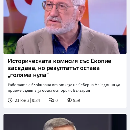
Снимка: бТВ
Историческата комисия със Скопие
заседава, но резултатът остава
„голяма нула“
Работата е блокирана от отказа на Северна Македония да
приеме идеята за обща история с България
21 юни | 9:34
0
959