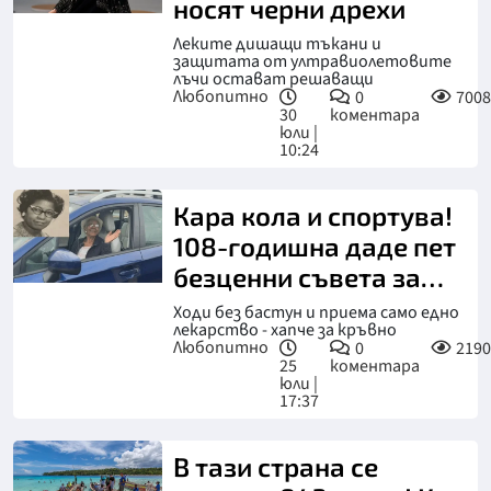
носят черни дрехи
Леките дишащи тъкани и
защитата от ултравиолетовите
лъчи остават решаващи
Любопитно
0
7008
30
коментара
юли |
10:24
Кара кола и спортува!
108-годишна даде пет
безценни съвета за
дълголетие
Ходи без бастун и приема само едно
лекарство - хапче за кръвно
Любопитно
0
2190
25
коментара
юли |
17:37
В тази страна се