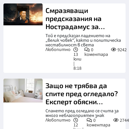
Смразяващи
предсказания на
Нострадамус за
втората половина на
Той е предсказал падението на
„велик човек“, както и политическа
2026 г.
нестабилност в света
Любопитно
0
9242
13
коментара
юли
|
8:18
Защо не трябва да
спите пред огледало?
Експерт обясни
опасностите
Спането пред огледало се счита за
много неблагоприятен знак
Любопитно
0
2744
12
коментара