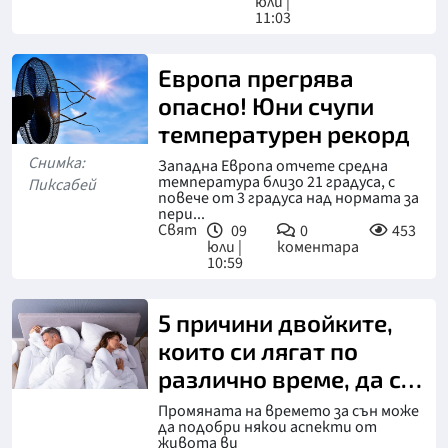
юли |
11:03
Европа прегрява
опасно! Юни счупи
температурен рекорд
Снимка:
Западна Европа отчете средна
температура близо 21 градуса, с
Пиксабей
повече от 3 градуса над нормата за
пери...
Свят
09
0
453
юли |
коментара
10:59
5 причини двойките,
които си лягат по
различно време, да са
много по-щастливи
Промяната на времето за сън може
да подобри някои аспекти от
живота ви