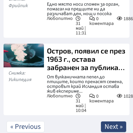
Едно място носи спомен за орган,
Фрийпик
помагал на предците ни да
различават ден, нощ и посока
Любопитно
0
1886
31
коментара
май |
11:31
Остров, появил се през
1963 г., остава
забранен за публиката
Снимка:
и днес
От вулканичната пепел до
Уикипедия
птиците, които пренасят семена,
островът край Исландия остава
жив експериме...
Любопитно
0
1028
31
коментара
май |
10:04
« Previous
Next »