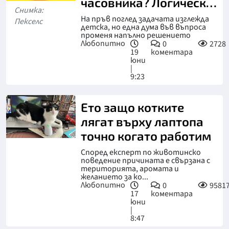
часовника? Логически
Снимка:
тест!
На пръв поглед задачата изглежда
Пекселс
детска, но една дума във въпроса
променя напълно решението
Любопитно
0
2728
19
коментара
юни
|
9:23
Ето защо котките
лягат върху лаптопа
точно когато работим
Според експерт по животинско
поведение причината е свързана с
територията, аромата и
желанието за ко...
Любопитно
0
9581
17
коментара
юни
|
8:47