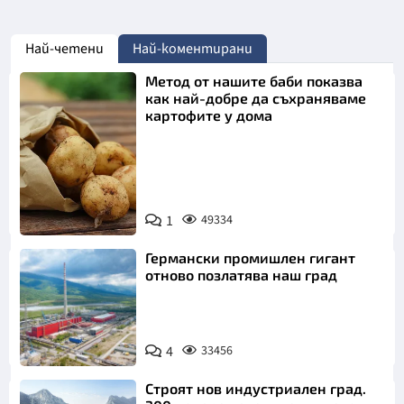
Най-четени
Най-коментирани
Метод от нашите баби показва
как най-добре да съхраняваме
картофите у дома
Снимка:
1
49334
Пиксабей
Германски промишлен гигант
отново позлатява наш град
4
33456
Строят нов индустриален град.