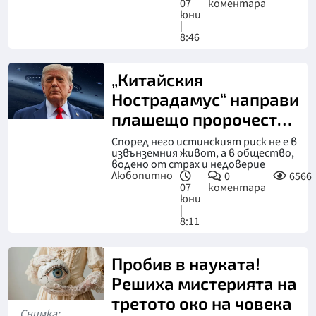
07
коментара
юни
|
8:46
„Китайския
Нострадамус“ направи
плашещо пророчество
за Тръмп и НЛО
Според него истинският риск не е в
извънземния живот, а в общество,
водено от страх и недоверие
Любопитно
0
6566
07
коментара
юни
|
8:11
Пробив в науката!
Решиха мистерията на
третото око на човека
Снимка: