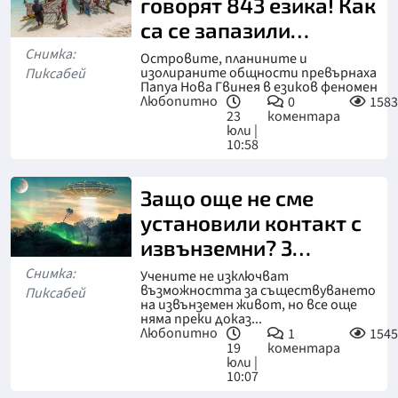
говорят 843 езика! Как
са се запазили
толкова много?
Снимка:
Островите, планините и
изолираните общности превърнаха
Пиксабей
Папуа Нова Гвинея в езиков феномен
Любопитно
0
1583
23
коментара
юли |
10:58
Защо още не сме
установили контакт с
извънземни? 3
разкрития по въпроса
Снимка:
Учените не изключват
възможността за съществуването
Пиксабей
на извънземен живот, но все още
няма преки доказ...
Любопитно
1
1545
19
коментара
юли |
10:07