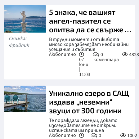
5 знака, че вашият
ангел-пазител се
опитва да се свърже с
вас
Снимка:
В трудни моменти от живота
много хора забелязват необичайни
Фрийпик
усещания и събития
Любопитно
0
4828
07
коментара
юни
|
11:03
Уникално езеро в САЩ
издава „неземни“
звуци от 300 години
Те пораждали легенди, докато
изследователите не открили
истинската им причина
Любопитно
0
1002