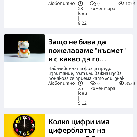
Любопитно
0
1023
28
коментара
юни
|
8:22
Защо не бива да
пожелаваме "късмет"
и с какво да го
заменим
Най-невинната фраза преди
изпитание, път или важна изява
понякога се приема като лош знак
Любопитно
0
3533
25
коментара
юни
|
9:12
Колко цифри има
циферблатът на