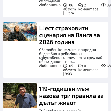
се сбъднали
Любопитно
06
2
39
август
коментара
| 17:24
Шест страховити
сценария на Ванга за
2026 година
Световен конфликт, природни
бедствия и революция на
изкуствения интелект са сред най-
обсъжданите про...
Любопитно
05
0
68
август
коментара
| 9:03
119-годишен мъж
назова три правила за
дълъг живот
Той може да стане най-