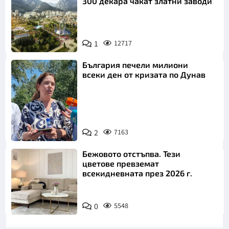
300 декара чакат златни заводи
1
12717
България печели милиони
всеки ден от кризата по Дунав
2
7163
Снимка: БТА
Бежовото отстъпва. Тези
цветове превземат
всекидневната през 2026 г.
0
5548