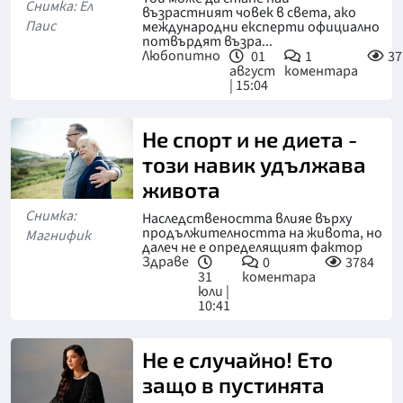
Снимка: Ел
възрастният човек в света, ако
Паис
международни експерти официално
потвърдят възра...
Любопитно
01
1
37
август
коментара
| 15:04
Не спорт и не диета -
този навик удължава
живота
Снимка:
Наследствеността влияе върху
продължителността на живота, но
Магнифик
далеч не е определящият фактор
Здраве
0
3784
31
коментара
юли |
10:41
Не е случайно! Ето
защо в пустинята