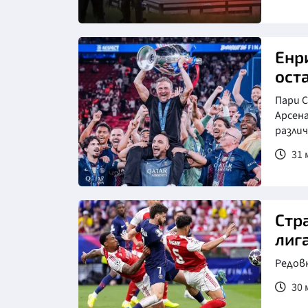
Снимка: Асошиейтед прес
Енр
ост
Пари С
Арсена
разли
31 м
Снимка: Клубен сайт на Пари
Сен Жермен
Стр
лиг
Редовн
30 