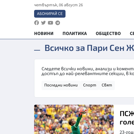
четвъртък, 06 август 26
АБОНИРАЙ СЕ
НОВИНИ
ПОЛИТИКА
ОБЩЕСТВО
С
Всичко за Пари Сен 
Следете всички новини, анализи и комен
достъп до най-релевантните секции, в к
Последни новини
Спорт
Свят
ПСЖ
гол
23-год