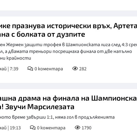
ике празнува исторически връх, Артет
ана с болката от дузпите
ен Жермен защити трофея в Шампионската лига след 4:3 ср
л, а двамата треньори посрещнаха финала от две напълно
чни крайности
ай | 7:39
0
коментара
282
ашна драма на финала на Шампионска
а! Звучи Марсилезата
ото време завърши 1:1, няма гол в продълженията
май | 19:13
0
коментара
1790