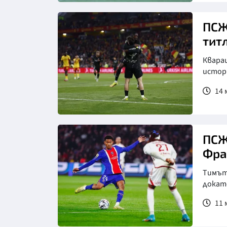
Снимка: Клубен сайт на Пари
Сен Жермен
ПСЖ
тит
Кварац
истор
14 м
Снимка: Клубен сайт на Пари
Сен Жермен
ПСЖ
Фра
Тимът
докат
11 м