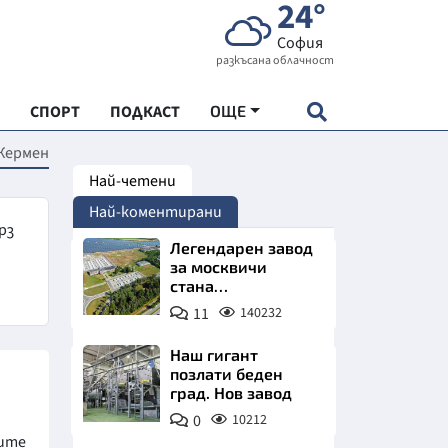
24°
София
разкъсана облачност
СПОРТ
ПОДКАСТ
ОЩЕ
Жермен
Най-четени
НДАРТ
Най-коментирани
АДЕМИЯ "ЧУДЕСАТА НА БЪЛГАРИЯ"
рз
Легендарен завод
за москвичи
стана
Е
индустриално
11
140232
чудо. Позлатява
Северна България
Наш гигант
позлати беден
град. Нов завод
СКАТА ХРАНА
0
10212
ните
АРСКАТА ИКОНОМИКА