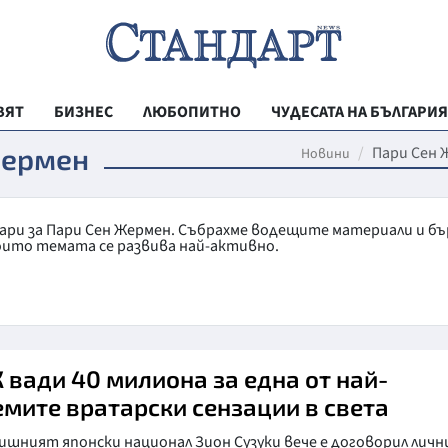
ВЯТ
БИЗНЕС
ЛЮБОПИТНО
ЧУДЕСАТА НА БЪЛГАРИЯ
РЕГИОНАЛНИ
Жермен
Пари Сен 
Новини
ВЕСТНИК СТА
МЛАДЕЖКА АК
тари за Пари Сен Жермен. Събрахме водещите материали и бъ
оито темата се развива най-активно.
ЗДРАВЕ
ОБРАЗОВАНИ
МОЯТ ГРАД
ТЕХНОЛОГИИ
 вади 40 милиона за една от най-
емите вратарски сензации в света
ДА!НА БЪЛГАР
ишният японски национал Зион Сузуки вече е договорил лич
ДА! НА БЪЛГ