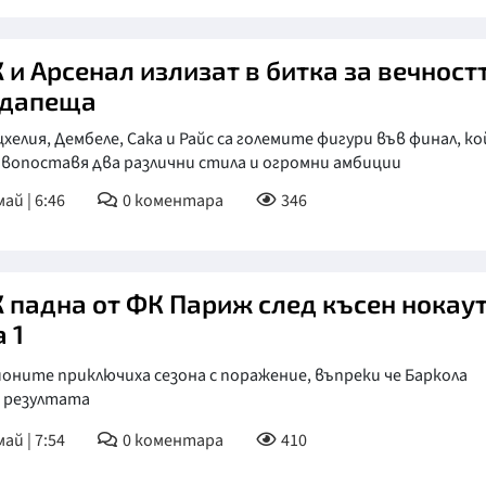
 и Арсенал излизат в битка за вечност
удапеща
хелия, Дембеле, Сака и Райс са големите фигури във финал, к
вопоставя два различни стила и огромни амбиции
ай | 6:46
0
коментара
346
 падна от ФК Париж след късен нокаут
 1
ните приключиха сезона с поражение, въпреки че Баркола
 резултата
ай | 7:54
0
коментара
410