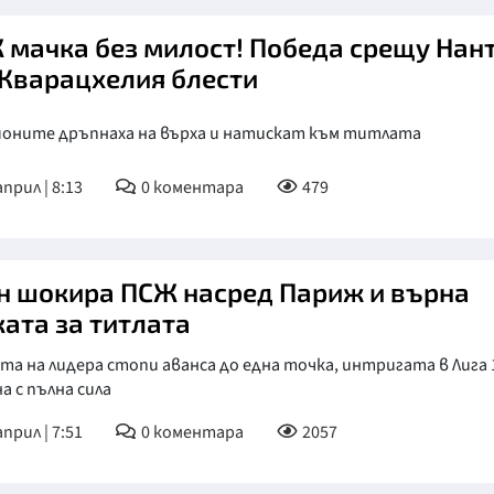
 мачка без милост! Победа срещу Нант
, Кварацхелия блести
оните дръпнаха на върха и натискат към титлата
април | 8:13
0
коментара
479
н шокира ПСЖ насред Париж и върна
ката за титлата
та на лидера стопи аванса до една точка, интригата в Лига 
а с пълна сила
април | 7:51
0
коментара
2057