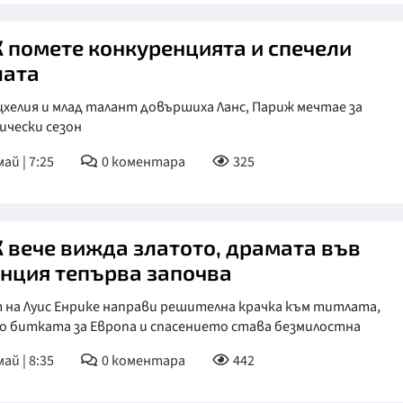
 помете конкуренцията и спечели
лата
хелия и млад талант довършиха Ланс, Париж мечтае за
ически сезон
ай | 7:25
0
коментара
325
 вече вижда златото, драмата във
нция тепърва започва
 на Луис Енрике направи решителна крачка към титлата,
о битката за Европа и спасението става безмилостна
ай | 8:35
0
коментара
442