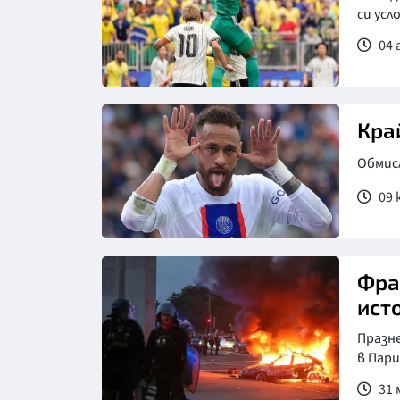
си усл
04 
Снимка: БТА
Кра
Обмисл
09 
Фра
ист
Празне
в Пари
31 м