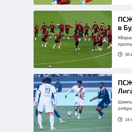
ПСЖ
в Б
Кварац
проти
30 м
Снимка: Клубен сайт на Арсенал
ПСЖ
Лига
Шампио
откри
18 м