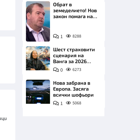
Обрат в
земеделието! Нов
закон помага на
производителите
Снимка:
1
8288
бТВ
НИЦИ
Шест страховити
сценария на
Ванга за 2026
година
0
6273
КРАЙНА
Нова забрана в
Европа. Засяга
всички шофьори
1
5068
ици