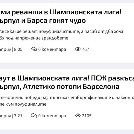
еми реванши в Шампионската лига!
ърпул и Барса гонят чудо
лъсъка ще решат полуфиналистите, а пасив от два гола
вя под напрежение грандовете
април | 8:05
0
коментара
767
аут в Шампионската лига! ПСЖ разкъс
ърпул, Атлетико потопи Барселона
атегорични победи разтърсиха четвъртфиналите и наклони
те към полуфиналите
април | 7:21
0
коментара
2105