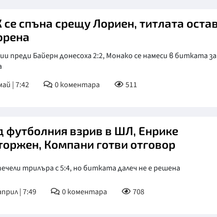
 се спъна срещу Лориен, титлата оста
орена
и преди Байерн донесоха 2:2, Монако се намеси в битката за
а
ай | 7:42
0
коментара
511
д футболния взрив в ШЛ, Енрике
торжен, Компани готви отговор
ечели трилъра с 5:4, но битката далеч не е решена
април | 7:49
0
коментара
708