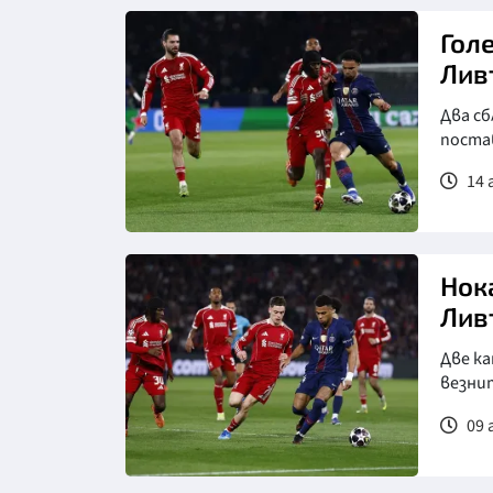
Снимка: Клубен сайт на Пари
Сен Жермен
Гол
Лив
Два сб
поста
14 
Снимка: Клубен сайт на Пари
Сен Жермен
Нок
Лив
Две к
везни
09 