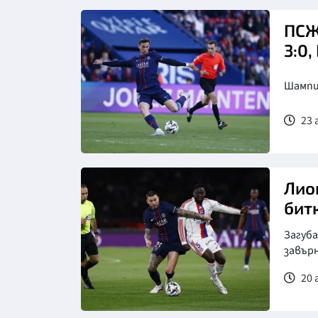
Снимка: Клубен сайт на Байерн
Мюнхен
ПСЖ
3:0
Шампи
23 
Снимка: Клубен сайт на Пари
Сен Жермен
Лио
бит
Загуба
завърн
20 