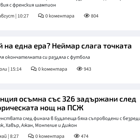
овия с френския шампион
КУЛТУРА
август | 10:27
0
коментара
804
ПРАВОСЪДИЕ
КРИМИ
й на една ера? Неймар слага точката
КИБЕРЗАЩИТ
ВЯРА
я окончателната си раздяла с футбола
ОБЯВИ
юли | 15:14
0
коментара
943
ВОЙНАТА В У
ВРЕМЕТО
нция осъмна със 326 задържани след
орическата нощ на ПСЖ
нствата след финала в Будапеща бяха съпроводени с безред
ж, Хавър, Ажан, Монпелие и Дижон
ай | 8:27
0
коментара
474