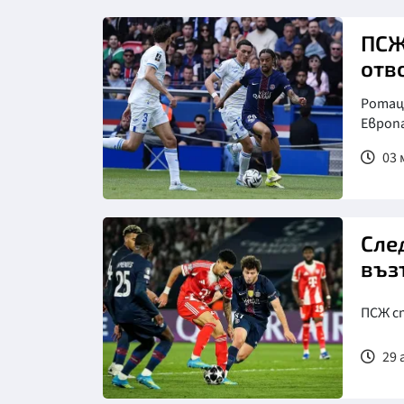
Снимка: Клубен сайт на Пари
Сен Жермен
ПСЖ
отв
Ротаци
Европ
03 м
Снимка: Клубен сайт на Пари
Сен Жермен
Сле
въз
ПСЖ сп
29 