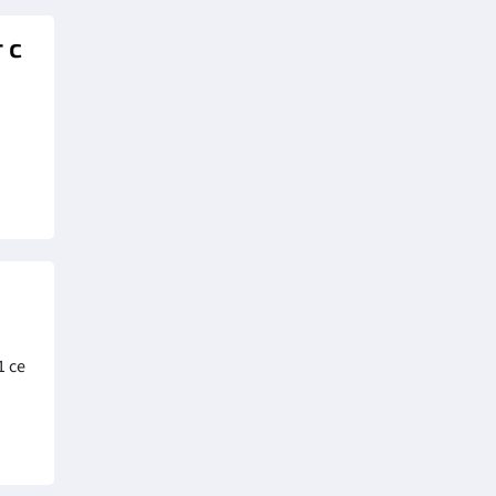
 с
1 се