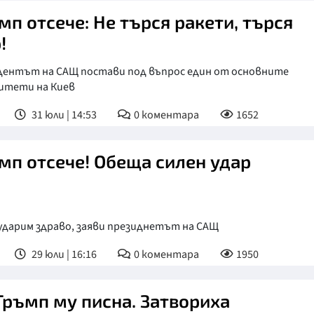
мп отсече: Не търся ракети, търся
!
дентът на САЩ постави под въпрос един от основните
итети на Киев
31 юли | 14:53
0
коментара
1652
мп отсече! Обеща силен удар
ударим здраво, заяви президнетът на САЩ
29 юли | 16:16
0
коментара
1950
Тръмп му писна. Затвориха