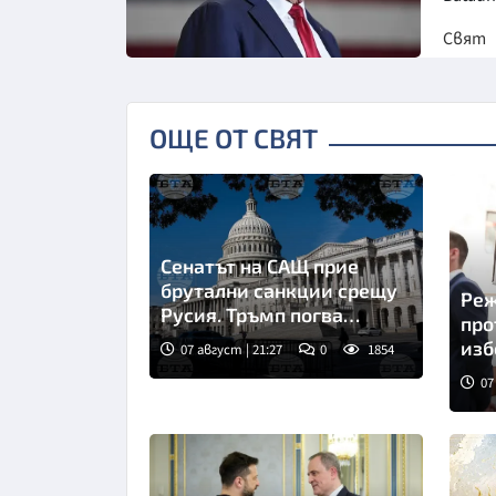
Свят
ОЩЕ ОТ СВЯТ
Сенатът на САЩ прие
брутални санкции срещу
Реж
Русия. Тръмп погва
про
купувачите
изб
07 август | 21:27
0
1854
07
Сни