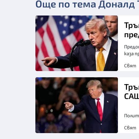
Още по тема Доналд
Тръ
пре
Предо
каза 
Свят
Снимка: Асошиейтед прес
Тръ
САЩ
Полит
Свят
Снимка: АП/БТА