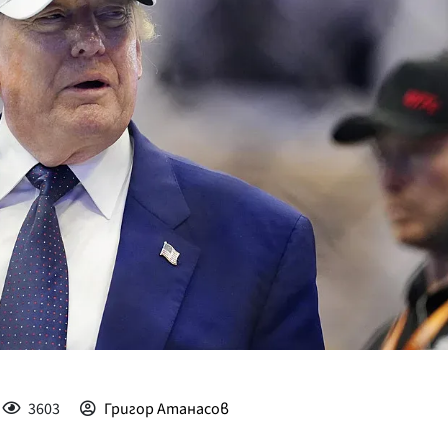
КУЛТУРА
ПРАВОСЪДИЕ
КРИМИ
КИБЕРЗАЩИТ
ВЯРА
ОБЯВИ
ВОЙНАТА В У
ВРЕМЕТО
3603
Григор Атанасов