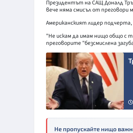
Президентът на САЩ Доналд Тръмп
вече няма смисъл от преговори 
Американският лидер подчерта, ч
"Не искам да имам нищо общо с т
преговорите "безсмислена загуба
Т
Снимка: БТА
Не пропускайте нищо важн