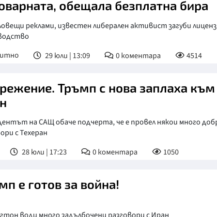
оварната, обещала безплатна бира
ловещи реклами, известен либерален активист загуби лиценз
водство
питно
29 юли | 13:09
0
коментара
4514
режение. Тръмп с нова заплаха към
н
ентът на САЩ обаче подчерта, че е провел някои много доб
ори с Техеран
28 юли | 17:23
0
коментара
1050
мп е готов за война!
гтон води много задълбочени разговори с Иран