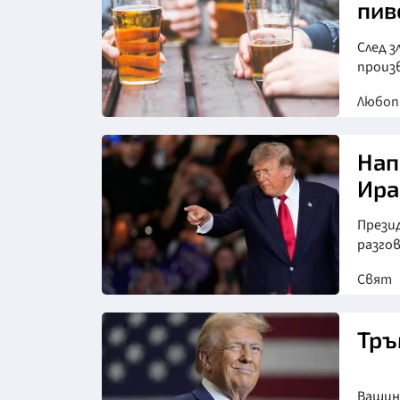
пив
След з
произ
Любо
Снимка: goggle
Нап
Ира
Презид
разгов
Свят
Снимка: АП/БТА
Тръ
Вашин