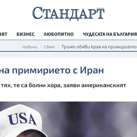
ВЯТ
БИЗНЕС
ЛЮБОПИТНО
ЧУДЕСАТА НА БЪЛГАРИЯ
РЕГИОНАЛНИ
Тръмп обяви края на примирието
Новини
Свят
ВЕСТНИК СТА
на примирието с Иран
МЛАДЕЖКА АК
ЗДРАВЕ
тях, те са болни хора, заяви американският
ОБРАЗОВАНИ
МОЯТ ГРАД
ТЕХНОЛОГИИ
ДА!НА БЪЛГАР
ДА! НА БЪЛГ