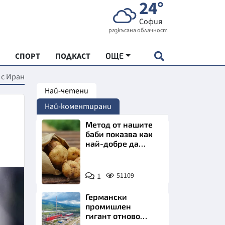
24°
София
разкъсана облачност
СПОРТ
ПОДКАСТ
ОЩЕ
 с Иран
Най-четени
НДАРТ
Най-коментирани
АДЕМИЯ "ЧУДЕСАТА НА БЪЛГАРИЯ"
Метод от нашите
баби показва как
най-добре да
Е
съхраняваме
картофите у дома
Снимка:
1
51109
Пиксабей
Германски
СКАТА ХРАНА
промишлен
гигант отново
АРСКАТА ИКОНОМИКА