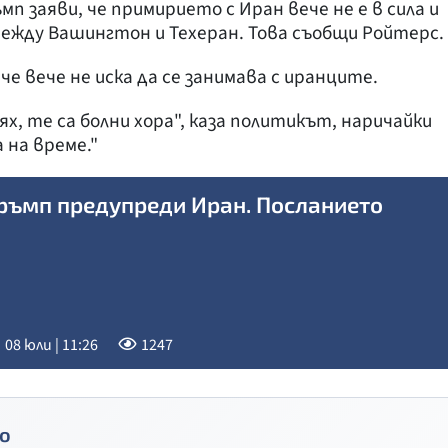
 заяви, че примирието с Иран вече не е в сила и
между Вашингтон и Техеран. Това съобщи Ройтерс.
е вече не иска да се занимава с иранците.
ях, те са болни хора", каза политикът, наричайки
 на време."
ръмп предупреди Иран. Посланието
08 юли | 11:26
1247
о