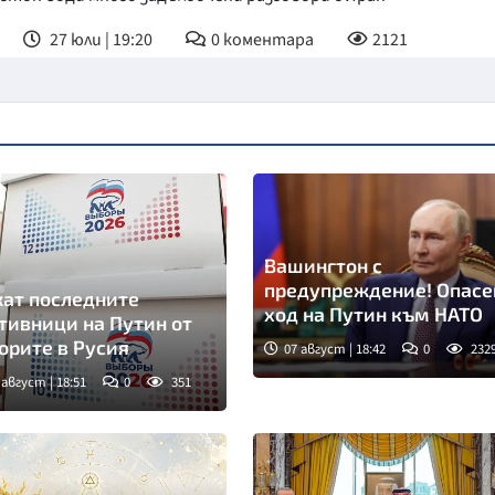
27 юли | 19:20
0
коментара
2121
Вашингтон с
предупреждение! Опасе
ат последните
ход на Путин към НАТО
тивници на Путин от
орите в Русия
07 август | 18:42
0
232
 август | 18:51
0
351
мка: ТАСС