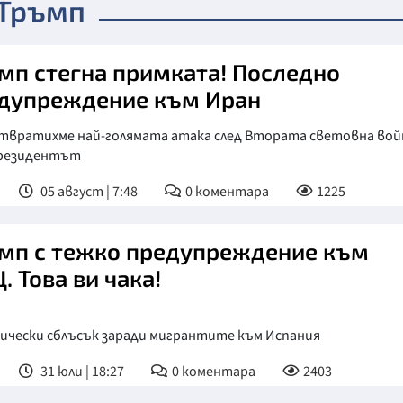
 Тръмп
мп стегна примката! Последно
дупреждение към Иран
твратихме най-голямата атака след Втората световна вой
президентът
05 август | 7:48
0
коментара
1225
мп с тежко предупреждение към
. Това ви чака!
ически сблъсък заради мигрантите към Испания
31 юли | 18:27
0
коментара
2403