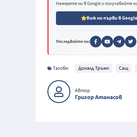
Намерете ни в Google и получавайте 
Виж ни първи в Googl
Последвайте ни:
Тагове:
Доналд Тръмп
Сащ
Автор
Григор Атанасов