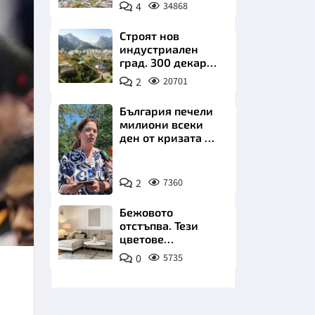
позлатява наш
4
34868
град
Строят нов
индустриален
град. 300 декара
чакат златни
2
20701
заводи
НИЦИ
България печели
милиони всеки
ден от кризата по
Дунав
Снимка:
КРАЙНА
2
7360
БТА
Бежовото
отстъпва. Тези
цветове
превземат
0
5735
всекидневната
през 2026 г.