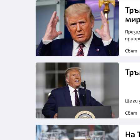
Тръ
мир
Прези
приор
Свят
Тръ
Ще ги 
Свят
Снимка: ЕПА/БГНЕС
На 