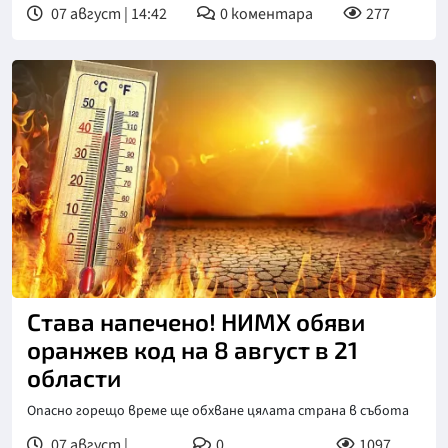
07 август | 14:42
0
коментара
277
Става напечено! НИМХ обяви
оранжев код на 8 август в 21
области
Опасно горещо време ще обхване цялата страна в събота
07 август |
0
1097