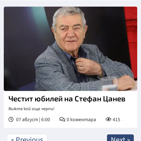
Снимка: БНР
Честит юбилей на Стефан Цанев
Вижте кой още черпи!
07 август | 6:00
0
коментара
415
« Previous
Next »