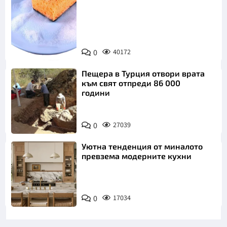
Снимка:
0
40172
Пиксабей
Пещера в Турция отвори врата
към свят отпреди 86 000
години
0
27039
Уютна тенденция от миналото
превзема модерните кухни
0
17034