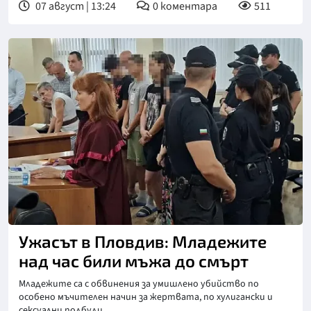
07 август | 13:24
0
коментара
511
Снимка: БГНЕС
Ужасът в Пловдив: Младежите
над час били мъжа до смърт
Младежите са с обвинения за умишлено убийство по
особено мъчителен начин за жертвата, по хулигански и
сексуални подбуди