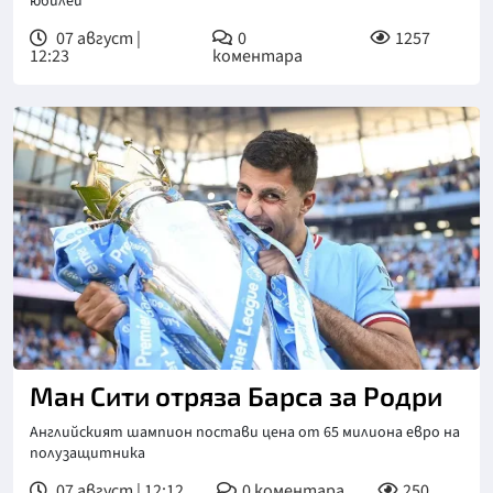
юбилей
07 август |
0
1257
12:23
коментара
Ман Сити отряза Барса за Родри
Английският шампион постави цена от 65 милиона евро на
полузащитника
07 август | 12:12
0
коментара
250