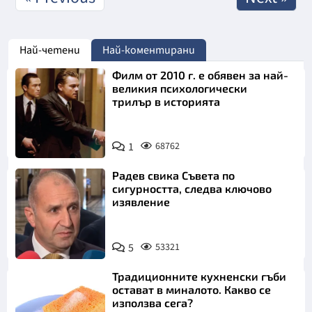
Най-четени
Най-коментирани
Филм от 2010 г. е обявен за най-
великия психологически
трилър в историята
1
68762
Радев свика Съвета по
сигурността, следва ключово
изявление
5
53321
Традиционните кухненски гъби
остават в миналото. Какво се
използва сега?