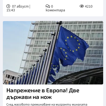
07 август |
0
4210
15:43
коментара
Снимка: АП/БТА
Напрежение в Европа! Две
държави на нож
След масовото преминаване на мигранти миналата