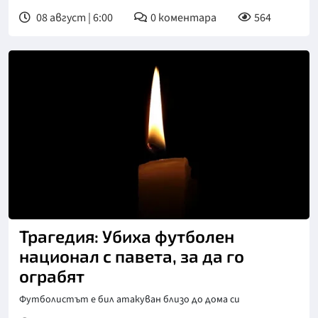
08 август | 6:00
0
коментара
564
Трагедия: Убиха футболен
национал с павета, за да го
ограбят
Футболистът е бил атакуван близо до дома си