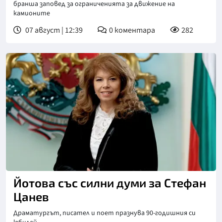
бранша заповед за ограниченията за движение на
камионите
07 август | 12:39
0
коментара
282
Йотова със силни думи за Стефан
Цанев
Драматургът, писател и поет празнува 90-годишния си