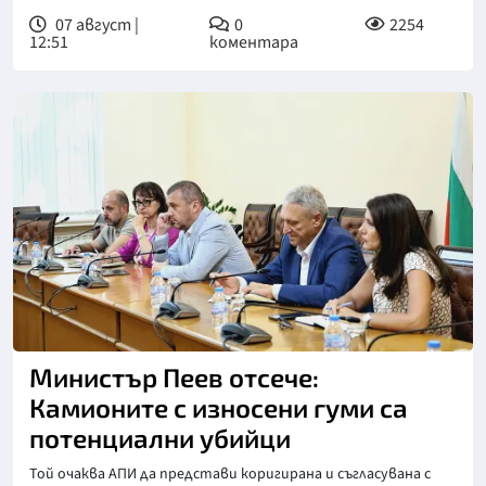
07 август |
0
2254
12:51
коментара
Министър Пеев отсече:
Камионите с износени гуми са
потенциални убийци
Той очаква АПИ да представи коригирана и съгласувана с