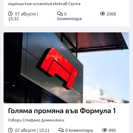
седмица към испанския ексклав Сеута
07 август |
0
2068
15:32
коментара
Голяма промяна във Формула 1
Говори Стефано Доменикали
07 август | 15:21
0
коментара
490