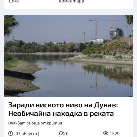
13:49
коментара
Снимка: БГНЕС
Заради ниското ниво на Дунав:
Необичайна находка в реката
Очакват се още открития
07 август |
0
1529