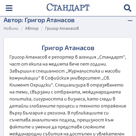
Автор: Григор Атанасов
Новини
Автор
Григор Атанасов
Григор Атанасов
Григор Атанасов е репортер в агенция „Стандарт“,
част от екипа на медията вече пет години.
Завършил е специалност „Журналистика и масови
комуникации“ в Софийския университет „Св.
Климент Охридски“. Специализира в отразяването
на теми, свързани с отбраната, международната
политика, сигурността и бизнеса, като следи в
детайли глобалните процеси и тяхното отражение
върху България и региона. В публикациите си
съчетава аналитичен подход, прецизност към
фактите и умение да представя сложните
международни събития на достъпен и увлекателен