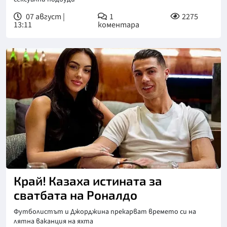
07 август |
1
2275
13:11
коментара
Край! Казаха истината за
сватбата на Роналдо
Футболистът и Джорджина прекарват времето си на
лятна ваканция на яхта