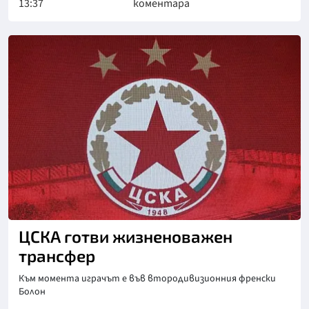
13:37
коментара
Снимка: БГНЕС
ЦСКА готви жизненоважен
трансфер
Към момента играчът е във втородивизионния френски
Болон