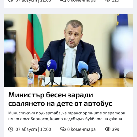
07 август | 12:05
0
коментара
229
Министър бесен заради
свалянето на дете от автобус
Министърът подчертава, че транспортните оператори
имат отговорност, която надхвърля буквата на закона
07 август | 12:00
0
коментара
399