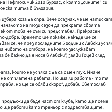
 на Нефтохимик 2010 Бургас, с която „сините“ си
онска титла в България.
избера кога да спра. Вече осъзнах, че ме натиска
 началото на този сезон да прекратя своята
шек от това не съм си представял. Прекрасен
л по-добре. Времето ще покаже, накъде ще се
ам се, че през последните 5 години с Левски успя
гна нивото на отбора, на което заслужават
бе важно да я нося в Левски“, заяви Гоцев след
ата, които не успяха с да са с мен тук. Иначе
 не отплатена рабата. Но има ли работа - то тя
 правя, но ще се обяви скоро“, добави Светослав
продължи да бъде част от клуба, като ще поеме
ето ще работи като треньор с подрастващите.