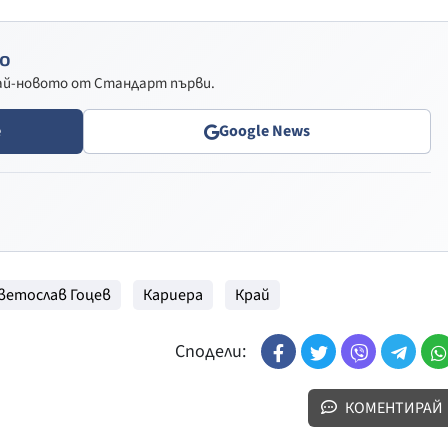
о
най-новото от Стандарт първи.
e
Google News
ветослав Гоцев
Кариера
Край
Сподели:
КОМЕНТИРАЙ