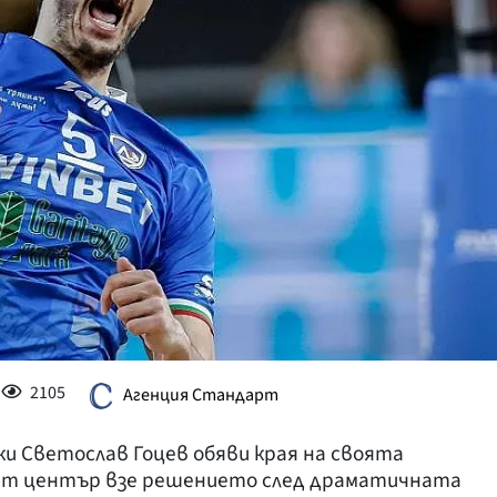
КУЛТУРА
ПРАВОСЪДИЕ
КРИМИ
КИБЕРЗАЩИТ
ВЯРА
ОБЯВИ
ВОЙНАТА В У
ВРЕМЕТО
2105
Агенция Стандарт
и Светослав Гоцев обяви края на своята
ят център взе решението след драматичната