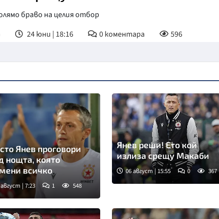
олямо браво на целия отбор
т
24 юни | 18:16
0
коментара
596
Янев реши! Ето кой
сто Янев проговори
излиза срещу Макаби
д нощта, която
мени всичко
06 август | 15:55
0
367
 август | 7:23
1
548
мка: БТА