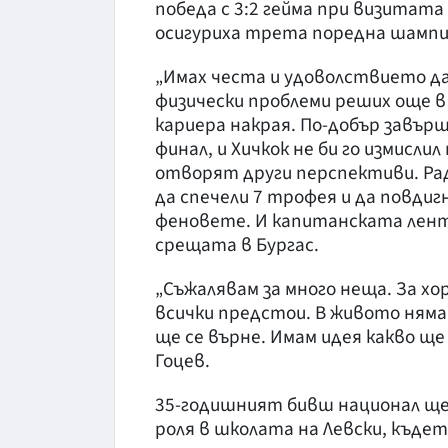
победа с 3:2 гейма при визитата
осигуриха трета поредна шампи
„Имах честа и удоволствието да 
физически проблеми реших още в
кариера накрая. По-добър завър
финал, и Хичкок не би го измисли
отворят други перспективи. Радв
да спечели 7 трофея и да повди
феновете. И капитанската лента 
срещата в Бургас.
„Съжалявам за много неща. За хор
всички предстои. В живото няма
ще се върне. Имам идея какво ще
Гоцев.
35-годишният бивш национал ще 
роля в школата на Левски, къд