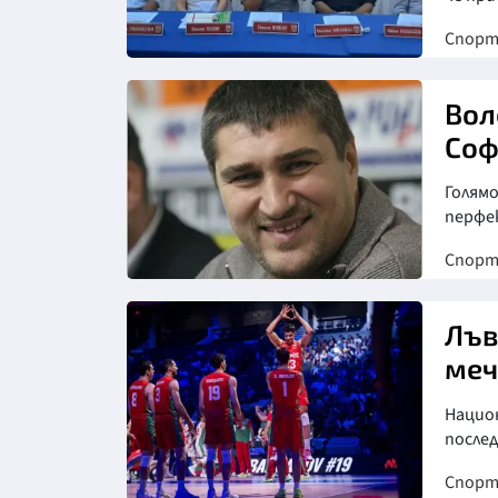
Спор
Вол
Соф
Голямо
перфе
Спор
Лъв
меч
Национ
послед
Спор