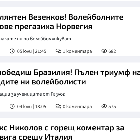
лянтен Везенков! Волейболните
ове прегазиха Норвегия
налите ни по волейбол ликуват
т
05 юли | 21:45
1
коментара
682
победиш Бразилия! Пълен триумф н
дите ни волейболисти
ции за учениците от Разлог
т
04 юли | 18:05
0
коментара
575
кс Николов с горещ коментар за
вига срещу Италия