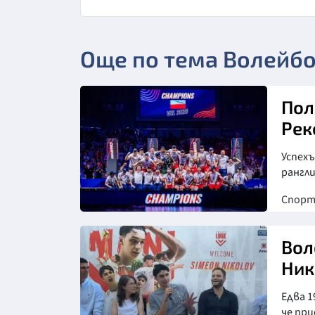
Още по тема Волейб
Пол
Рек
Успех
рангл
Спор
Вол
Ник
Едва 1
че при