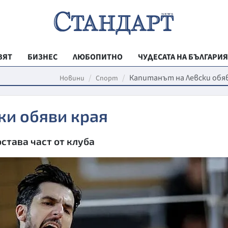
ВЯТ
БИЗНЕС
ЛЮБОПИТНО
ЧУДЕСАТА НА БЪЛГАРИЯ
РЕГИОНАЛНИ
Капитанът на Левски обя
Новини
Спорт
ВЕСТНИК СТА
ки обяви края
МЛАДЕЖКА АК
ЗДРАВЕ
става част от клуба
ОБРАЗОВАНИ
МОЯТ ГРАД
ТЕХНОЛОГИИ
ДА!НА БЪЛГАР
ДА! НА БЪЛГ