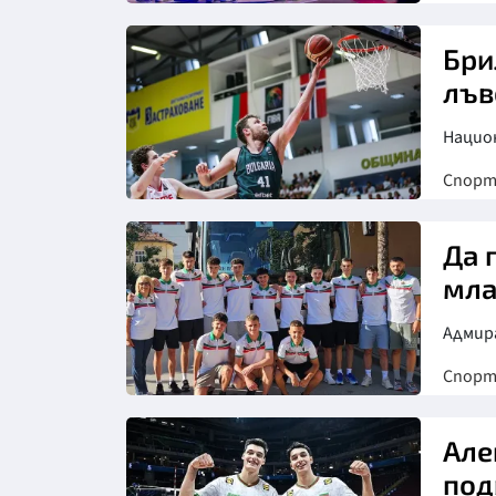
Снимка: БФ волейбол
Бри
лъв
Нацио
Спор
Да 
мла
Адмира
Спор
Але
под