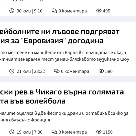
т
30 юли | 9:16
0
коментара
495
ейболните ни лъвове подгряват
ия за "Евровизия" догодина
то местене на мачовете от Варна в столицата се оказа
ктният генерален тест за най-бляскавото музикално шоу
т
21 юли | 23:32
0
коментара
580
ски рев в Чикаго върна голямата
та във волейбола
алите оцеляха в две жестоки драми и оставиха всичко за
ния сблъсък с Франция
т
19 юли | 7:36
0
коментара
1156