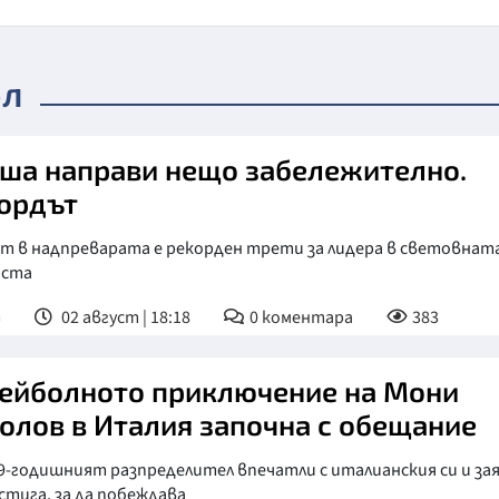
ол
ша направи нещо забележително.
ордът
ът в надпреварата е рекорден трети за лидера в световнат
иста
т
02 август | 18:18
0
коментара
383
ейболното приключение на Мони
олов в Италия започна с обещание
9-годишният разпределител впечатли с италианския си и зая
стига, за да побеждава