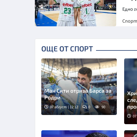
Едно г
Спор
ОЩЕ ОТ СПОРТ
Ман Сити отряза Барса за
Хри
Родри
сле
про
07 август | 12:12
0
90
07
Сни