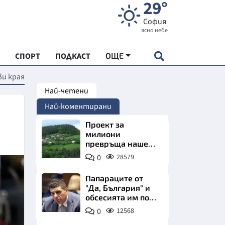
29°
София
ясно небе
СПОРТ
ПОДКАСТ
ОЩЕ
ви края
Най-четени
НДАРТ
Най-коментирани
АДЕМИЯ "ЧУДЕСАТА НА БЪЛГАРИЯ"
Проект за
милиони
превръща наше
Е
село в магнит за
0
28579
туристи
Папараците от
"Да, България" и
обсесията им по
СКАТА ХРАНА
Пеевски
0
12568
АРСКАТА ИКОНОМИКА