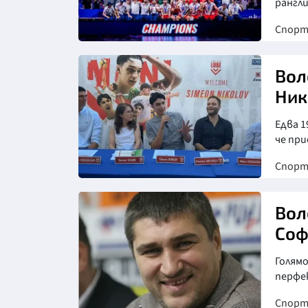
рангл
Спор
Вол
Ник
Едва 1
че при
Спор
Вол
Соф
Голямо
перфе
Спор