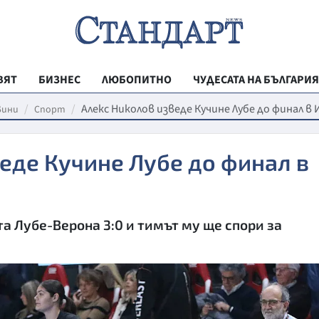
ВЯТ
БИЗНЕС
ЛЮБОПИТНО
ЧУДЕСАТА НА БЪЛГАРИЯ
РЕГИОНАЛНИ
Алекс Николов изведе Кучине Лубе до финал в
вини
Спорт
ВЕСТНИК СТА
еде Кучине Лубе до финал в
МЛАДЕЖКА АК
ЗДРАВЕ
ОБРАЗОВАНИ
а Лубе-Верона 3:0 и тимът му ще спори за
МОЯТ ГРАД
ТЕХНОЛОГИИ
ДА!НА БЪЛГАР
ДА! НА БЪЛГ