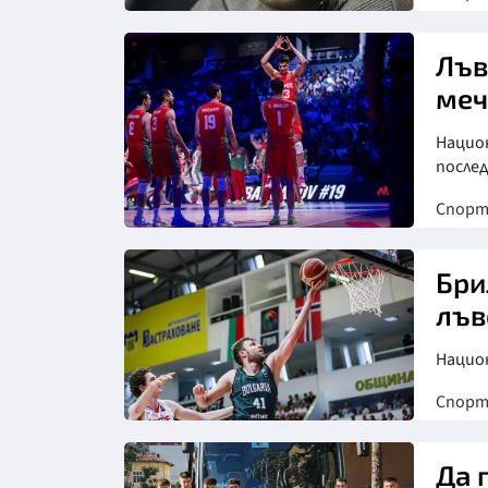
Лъв
меч
Национ
послед
Спор
Снимка: БФ волейбол
Бри
лъв
Нацио
Спор
Да 