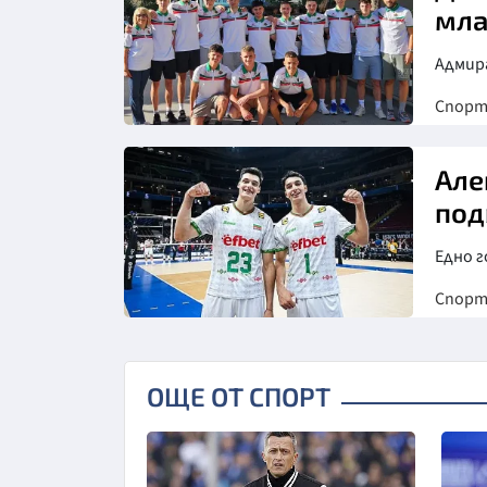
мла
Адмира
Спор
Але
под
Едно г
Спор
ОЩЕ ОТ СПОРТ