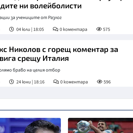
дите ни волейболисти
ции за учениците от Разлог
т
04 юли | 18:05
0
коментара
575
кс Николов с горещ коментар за
вига срещу Италия
олямо браво на целия отбор
т
24 юни | 18:16
0
коментара
596