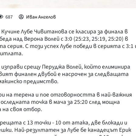
687
Иван Ангелов
Кучине Лубе Чивитанова се класира за финала в
а над Верона Волей с 3:0 (25:23, 25:19, 25:20) в
серия. С този успех Лубе победи в серията с 3:1 
титлата.
 изправи срещу Перуджа Волей, който елиминира
рвият финален двубой е насрочен за следващата
макинско предимство.
ри на терена и пое отговорността в най-важния
оследната точка в мача за 25:20 след мощна
 на своя отбор.
ещата с 13 точки - 10 от атака, две блокади и
ешки. Най-резултатен за Лубе бе канадецът Ерик