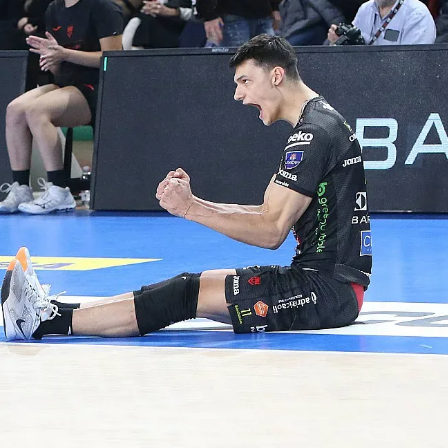
КУЛТУРА
ПРАВОСЪДИЕ
КРИМИ
КИБЕРЗАЩИТ
ВЯРА
ОБЯВИ
ВОЙНАТА В У
ВРЕМЕТО