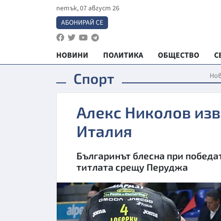
петък, 07 август 26
АБОНИРАЙ СЕ
НОВИНИ
ПОЛИТИКА
ОБЩЕСТВО
С
Спорт
Но
Алекс Николов изв
Италия
Българинът блесна при победат
титлата срещу Перуджа