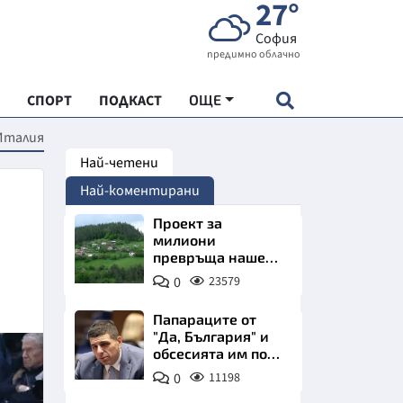
27°
София
предимно облачно
СПОРТ
ПОДКАСТ
ОЩЕ
 Италия
Най-четени
НДАРТ
Най-коментирани
АДЕМИЯ "ЧУДЕСАТА НА БЪЛГАРИЯ"
Проект за
милиони
превръща наше
Е
село в магнит за
0
23579
туристи
Папараците от
"Да, България" и
обсесията им по
СКАТА ХРАНА
Пеевски
0
11198
АРСКАТА ИКОНОМИКА