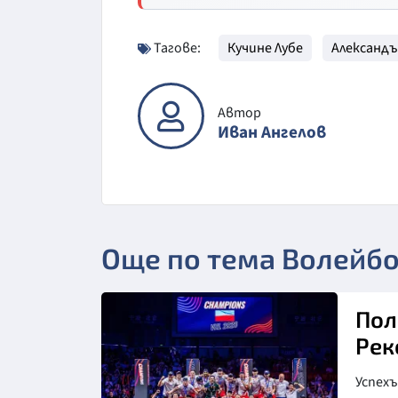
Тагове:
Кучине Лубе
Александъ
Автор
Иван Ангелов
Още по тема Волейб
Пол
Рек
Успех