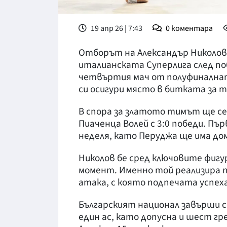
19 апр 26 | 7:43
0
коментара
Отборът на Александър Николов 
италианската Суперлига след побед
четвъртия мач от полуфиналната 
си осигури място в битката за 
В спора за златото тимът ще се
Пиаченца Волей с 3:0 победи. Пъ
неделя, като Перуджа ще има до
Николов бе сред ключовите фигу
момент. Именно той реализира п
атака, с която подпечата успеха
Българският национал завърши ср
един ас, като допусна и шест гр