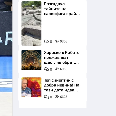
Разгадаха
тайните на
саркофага край
Перперикон
Снимка:
Bulgaria
НИЦИ
ON
0
9306
AIR
Хороскоп: Рибите
преживяват
щастлив обрат,
КРАЙНА
Телецът започва
0
6955
важна промяна
Топ синоптик с
добра новина! На
тази дата идва
захлаждането
0
6625