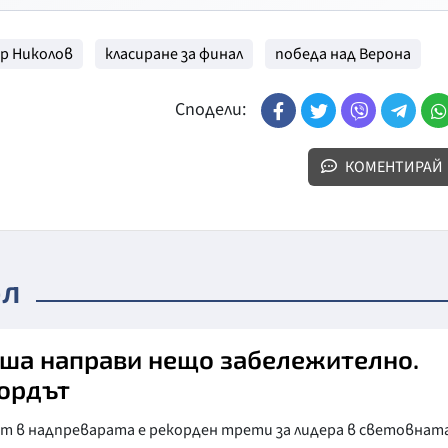
р Николов
класиране за финал
победа над Верона
Сподели:
КОМЕНТИРАЙ
ол
ша направи нещо забележително.
ордът
ът в надпреварата е рекорден трети за лидера в световнат