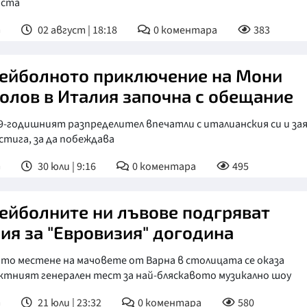
иста
т
02 август | 18:18
0
коментара
383
ейболното приключение на Мони
олов в Италия започна с обещание
9-годишният разпределител впечатли с италианския си и зая
стига, за да побеждава
т
30 юли | 9:16
0
коментара
495
ейболните ни лъвове подгряват
ия за "Евровизия" догодина
то местене на мачовете от Варна в столицата се оказа
ктният генерален тест за най-бляскавото музикално шоу
т
21 юли | 23:32
0
коментара
580