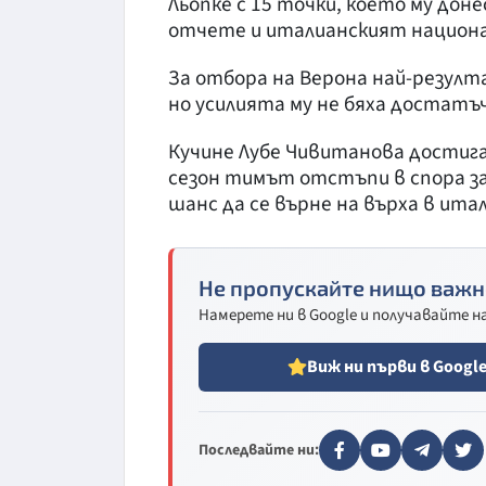
Льопке с 15 точки, което му доне
отчете и италианският национ
За отбора на Верона най-резулт
но усилията му не бяха достатъч
Кучине Лубе Чивитанова достига
сезон тимът отстъпи в спора за
шанс да се върне на върха в ита
Не пропускайте нищо важн
Намерете ни в Google и получавайте 
Виж ни първи в Googl
Последвайте ни: