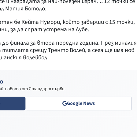
се и наградата за най-полезен играч. С 12 точки се
ал Матия Ботоло.
атен бе Кейта Нумори, който завърши с 15 точки,
ни, за да спрат устрема на Лубе.
 до финала за втора поредна година. През миналия
 титлата срещу Тренто Волей, а сега ще има нов
лианския волейбол.
о
най-новото от Стандарт първи.
e
Google News