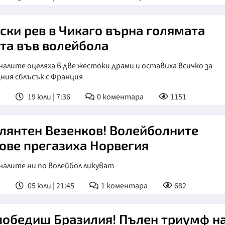
ски рев в Чикаго върна голямата
та във волейбола
алите оцеляха в две жестоки драми и оставиха всичко за
ния сблъсък с Франция
т
19 юли | 7:36
0
коментара
1151
лянтен Везенков! Волейболните
ове прегазиха Норвегия
налите ни по волейбол ликуват
т
05 юли | 21:45
1
коментара
682
победиш Бразилия! Пълен триумф н