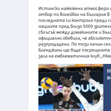
Истински нажежена атмосфера и
отбор по волейбол на България
последната си контрола преди 
нациите пред близо 5000 зрите
сблъсък между домакините и Бълг
официално обявиха, че абсолютн
разпродадени. По този начин се
Бленджини ще бъде посрещната
зала на емблематичния клуб „Нюе
Н
в