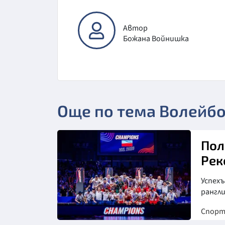
Автор
Божана Войнишка
Още по тема Волейб
Пол
Рек
Успех
рангл
Спор