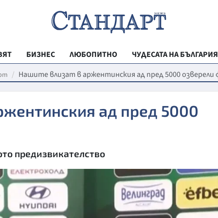
ВЯТ
БИЗНЕС
ЛЮБОПИТНО
ЧУДЕСАТА НА БЪЛГАРИЯ
РЕГИОНАЛНИ
Нашите влизат в аржентинския ад пред 5000 озверели
рт
ВЕСТНИК СТА
ржентинския ад пред 5000
МЛАДЕЖКА АК
ЗДРАВЕ
ОБРАЗОВАНИ
ото предизвикателство
МОЯТ ГРАД
ТЕХНОЛОГИИ
ДА!НА БЪЛГАР
ДА! НА БЪЛГ