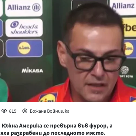
КУЛТУРА
ПРАВОСЪДИЕ
КРИМИ
КИБЕРЗАЩИТ
ВЯРА
ОБЯВИ
ВОЙНАТА В У
ВРЕМЕТО
815
Божана Войнишка
Южна Америка се превърна във фурор, а
яха разграбени до последното място.