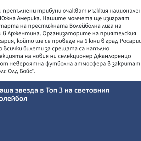
 препълнени трибуни очакват мъжкия национале
 в Южна Америка. Нашите момчета ще изиграят
старта на престижната Волейболна лига на
ли в Аржентина. Организаторите на приятелския
ария, който ще се проведе на 6 юни в град Росарио
о всички билети за срещата са напълно
лекцията на новия ни селекционер Джанлоренцо
 от невероятна футболна атмосфера в закритат
лс Олд Бойс“.
аша звезда в Топ 3 на световния
олейбол