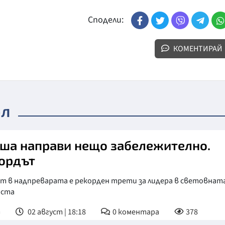
Сподели:
КОМЕНТИРАЙ
ол
ша направи нещо забележително.
ордът
ът в надпреварата е рекорден трети за лидера в световнат
иста
т
02 август | 18:18
0
коментара
378