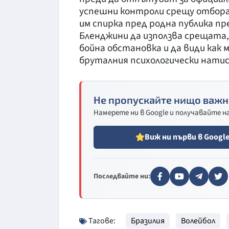
успешни контроли срещу отбора 
им спирка пред родна публика пр
Бленджини да използва срещата,
бойна обстановка и да види как
бруталния психологически нати
Не пропускайте нищо важн
Намерете ни в Google и получавайте 
Виж ни първи в Googl
Последвайте ни:
Тагове:
Бразилия
Волейбол