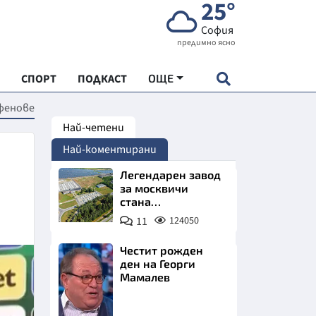
25°
София
предимно ясно
СПОРТ
ПОДКАСТ
ОЩЕ
 фенове
Най-четени
НДАРТ
Най-коментирани
АДЕМИЯ "ЧУДЕСАТА НА БЪЛГАРИЯ"
Легендарен завод
за москвичи
стана
Е
индустриално
11
124050
чудо. Позлатява
Северна България
Честит рожден
ден на Георги
Мамалев
СКАТА ХРАНА
Снимка:
АРСКАТА ИКОНОМИКА