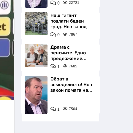
0
22721
БНТ
Наш гигант
позлати беден
град. Нов завод
0
7867
НИЦИ
Драма с
пенсиите. Едно
предложение
удря над 800 000
1
7685
българи
КРАЙНА
Обрат в
земеделието! Нов
закон помага на
производителите
Снимка:
1
7504
бТВ