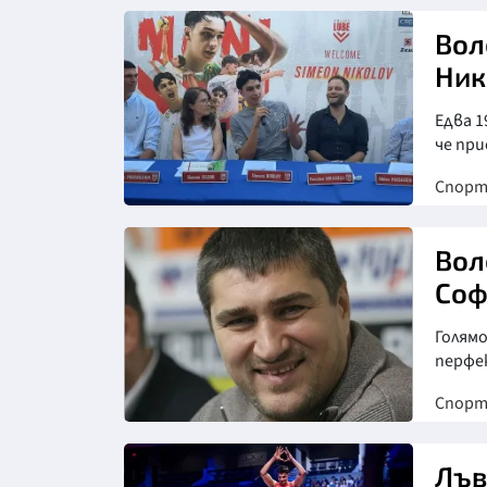
Вол
Ник
Едва 1
че при
Спор
Вол
Соф
Голямо
перфе
Спор
Лъв