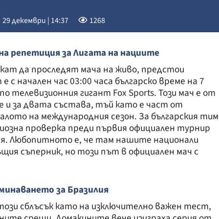
29 декември | 14:37
1268
на репетиция за Лигата на нациите
скат да проследят мача на живо, предстои
 с начален час 03:00 часа българско време на 7
по телевизионния гигант Fox Sports. Този мач е от
 и за двата състава, тъй като е част от
алото на международния сезон. За българския тим
риозна проверка преди първия официален турнир
ия. Любопитното е, че там нашите национали
щия съперник, но този път в официален мач с
аминаването за Бразилия
ози сблъсък като на изключително важен тест,
ните срещи. Домакините вече изиграха серия от