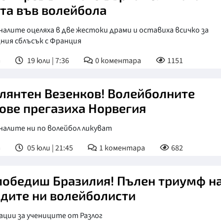
та във волейбола
алите оцеляха в две жестоки драми и оставиха всичко за
ния сблъсък с Франция
т
19 юли | 7:36
0
коментара
1151
лянтен Везенков! Волейболните
ове прегазиха Норвегия
налите ни по волейбол ликуват
т
05 юли | 21:45
1
коментара
682
победиш Бразилия! Пълен триумф н
дите ни волейболисти
ции за учениците от Разлог