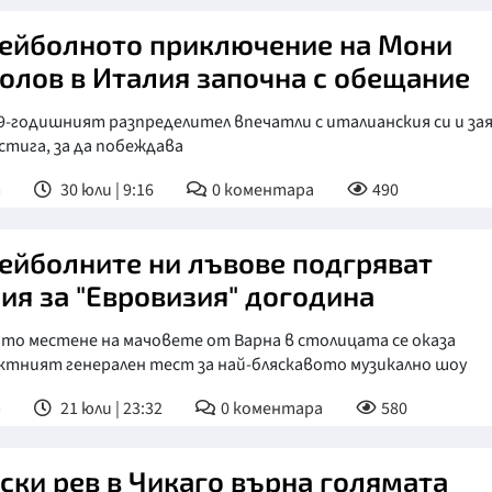
ейболното приключение на Мони
олов в Италия започна с обещание
9-годишният разпределител впечатли с италианския си и зая
стига, за да побеждава
т
30 юли | 9:16
0
коментара
490
ейболните ни лъвове подгряват
ия за "Евровизия" догодина
то местене на мачовете от Варна в столицата се оказа
ктният генерален тест за най-бляскавото музикално шоу
т
21 юли | 23:32
0
коментара
580
ски рев в Чикаго върна голямата