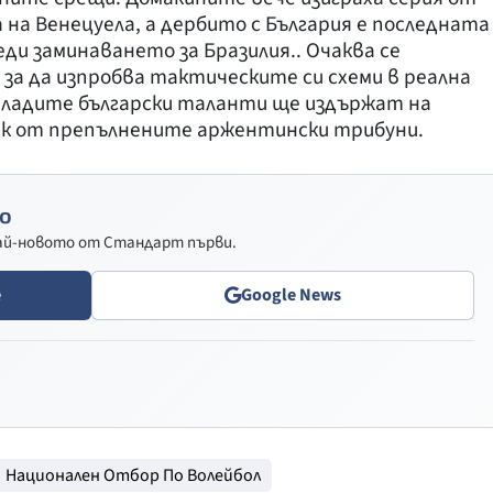
на Венецуела, а дербито с България е последната
еди заминаването за Бразилия.. Очаква се
 за да изпробва тактическите си схеми в реална
 младите български таланти ще издържат на
ск от препълнените аржентински трибуни.
о
най-новото от Стандарт първи.
e
Google News
Национален Отбор По Волейбол