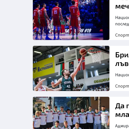
меч
Национ
послед
Спор
Снимка: БФ волейбол
Бри
лъв
Нацио
Спор
Да 
мла
Адмира