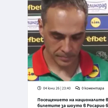
04 юни 26 | 23:40
0
коментара
Посещението на националите в 
билетите за шоуто в Росарио б