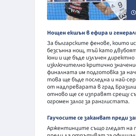
Нощен екшън в ефира и генерал
За българските фенове, които и
безсънна нощ, тъй като двубоят е
юни и ще бъде излъчен директно 
изключително критично значение
финалната им подготовка за нач
това ще бъде последна и най-се
от надпреварата в град Бразил
отново ще се изправят срещу съ
огромен залог за ранглистата.
Гаучосите се заканват преди з
Аржентинците също гледат на т
преди да отпътуват за официал