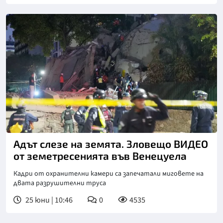
Адът слезе на земята. Зловещо ВИДЕО
от земетресенията във Венецуела
Кадри от охранителни камери са запечатали миговете на
двата разрушителни труса
25 юни | 10:46
0
4535