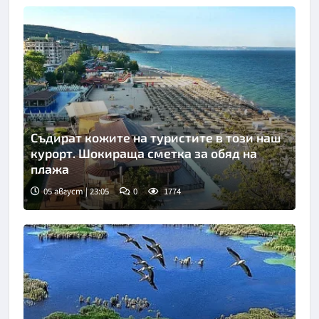
Съдират кожите на туристите в този наш
курорт. Шокираща сметка за обяд на
плажа
05 август | 23:05
0
1774