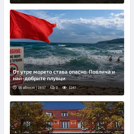
От утре морето става опасно. Повлича и
най-добрите плувци
05 август | 19:57
0
1247