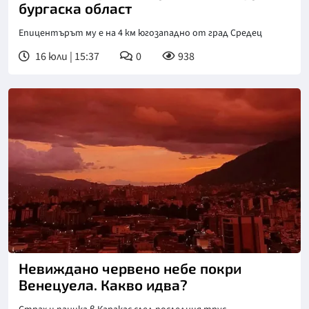
бургаска област
Епицентърът му е на 4 км югозападно от град Средец
16 юли | 15:37
0
938
Невиждано червено небе покри
Венецуела. Какво идва?