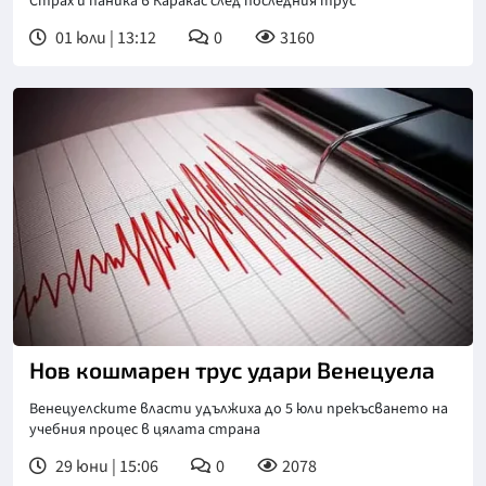
Страх и паника в Каракас след последния трус
01 юли | 13:12
0
3160
Нов кошмарен трус удари Венецуела
Венецуелските власти удължиха до 5 юли прекъсването на
учебния процес в цялата страна
29 юни | 15:06
0
2078