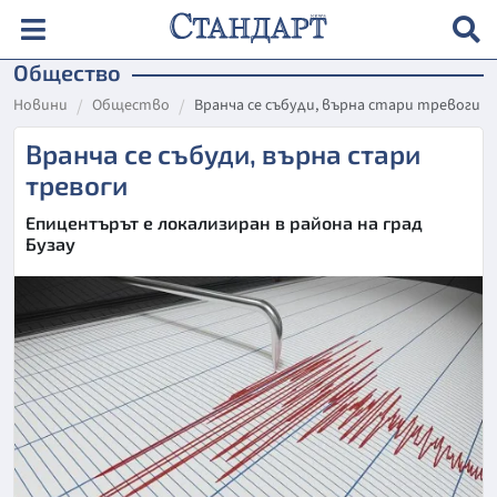
Общество
Новини
Общество
Вранча се събуди, върна стари тревоги
Вранча се събуди, върна стари
тревоги
Епицентърът е локализиран в района на град
Бузау