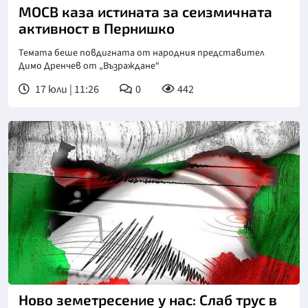
МОСВ каза истината за сеизмичната
активност в Пернишко
Темата беше повдигната от народния представител
Димо Дренчев от „Възраждане“
17 юли | 11:26
0
442
Ново земетресение у нас: Слаб трус в