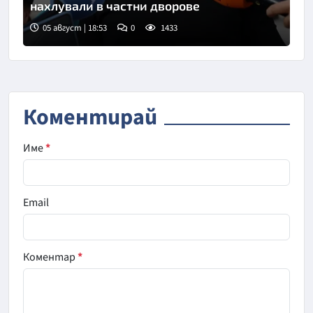
нахлували в частни дворове
05 август | 18:53
0
1433
Снимка: Пармаков/БТА
Коментирай
Име
*
Email
Коментар
*