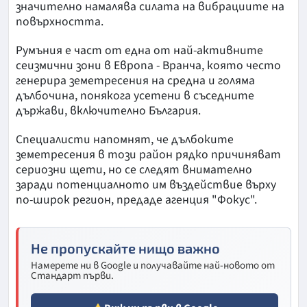
значително намалява силата на вибрациите на
повърхността.
Румъния е част от една от най-активните
сеизмични зони в Европа - Вранча, която често
генерира земетресения на средна и голяма
дълбочина, понякога усетени в съседните
държави, включително България.
Специалисти напомнят, че дълбоките
земетресения в този район рядко причиняват
сериозни щети, но се следят внимателно
заради потенциалното им въздействие върху
по-широк регион, предаде агенция "Фокус".
Не пропускайте нищо важно
Намерете ни в Google и получавайте най-новото от
Стандарт първи.