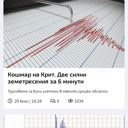
Кошмар на Крит. Две силни
земетресения за 6 минути
Трусовете са били усетени в няколко гръцки области
20 юни | 18:28
0
1034