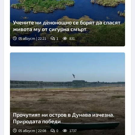
Учените ни денонощно се борят да спасят
живота му от сигурна смърт
05 август | 22:21
1
831
Прочутият ни остров в Дунава изчезна.
Природата победи
05 август | 22:08
0
1737