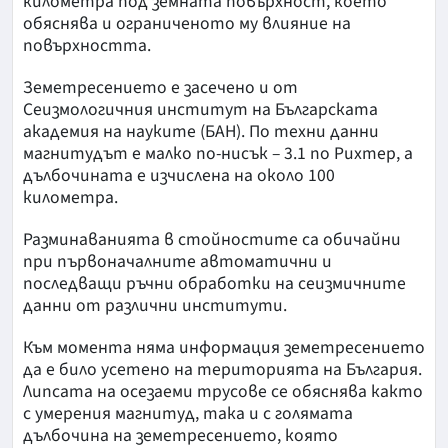
километра под земната повърхност, което
обяснява и ограниченото му влияние на
повърхността.
Земетресението е засечено и от
Сеизмологичния институт на Българската
академия на науките (БАН). По техни данни
магнитудът е малко по-нисък – 3.1 по Рихтер, а
дълбочината е изчислена на около 100
километра.
Разминаванията в стойностите са обичайни
при първоначалните автоматични и
последващи ръчни обработки на сеизмичните
данни от различни институти.
Към момента няма информация земетресението
да е било усетено на територията на България.
Липсата на осезаеми трусове се обяснява както
с умерения магнитуд, така и с голямата
дълбочина на земетресението, която