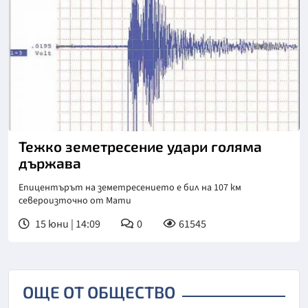
Тежко земетресение удари голяма
държава
Епицентърът на земетресението е бил на 107 км
североизточно от Мати
15 юни | 14:09
0
61545
ОЩЕ ОТ ОБЩЕСТВО