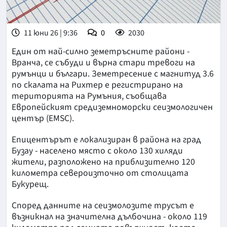
11 юни 26 | 9:36
0
2030
Един от най-силно земетръсните райони -
Вранча, се събуди и върна стари тревоги на
румънци и българи. Земетресение с магнитуд 3.6
по скалата на Рихтер е регистрирано на
територията на Румъния, съобщава
Европейският средиземноморски сеизмологичен
център (EMSC).
Епицентърът е локализиран в района на град
Бузау - населено място с около 130 хиляди
жители, разположено на приблизително 120
километра североизточно от столицата
Букурещ.
Според данните на сеизмолозите трусът е
възникнал на значителна дълбочина - около 119