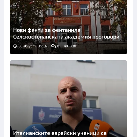
Нови факти за фентанила.
Селскостопанската академия проговори
05 август | 19:16
0
730
Италианските еврейски ученици са