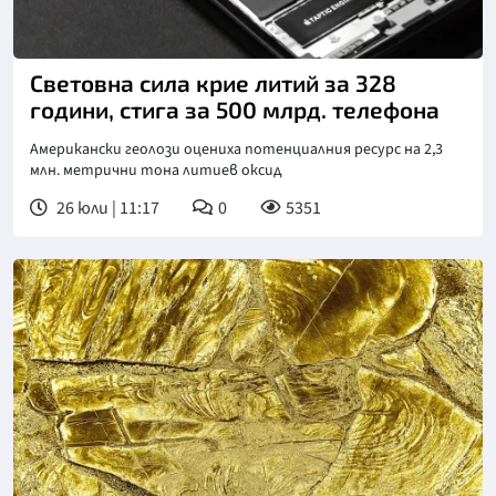
Световна сила крие литий за 328
години, стига за 500 млрд. телефона
Американски геолози оцениха потенциалния ресурс на 2,3
млн. метрични тона литиев оксид
26 юли | 11:17
0
5351