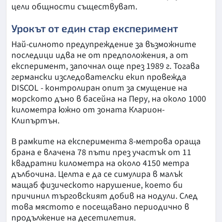
цели общности съществуват.
Урокът от един стар експеримент
Най-силното предупреждение за възможните
последици идва не от предположения, а от
експеримент, започнал още през 1989 г. Тогава
германски изследователски екип провежда
DISCOL - контролиран опит за смущение на
морското дъно в басейна на Перу, на около 1000
километра южно от зоната Кларион-
Клипъртън.
В рамките на експеримента 8-метрова ораща
брана е влачена 78 пъти през участък от 11
квадратни километра на около 4150 метра
дълбочина. Целта е да се симулира в малък
мащаб физическото нарушение, което би
причинил търговският добив на нодули. След
това мястото е посещавано периодично в
продължение на десетилетия.