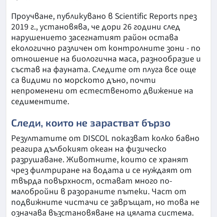
Проучване, публикувано в Scientific Reports през
2019 г., установява, че дори 26 години след
нарушението засегнатият район остава
екологично различен от контролните зони - по
отношение на биологична маса, разнообразие и
състав на фауната. Следите от плуга все още
са видими по морското дъно, почти
непроменени от естественото движение на
седиментите.
Следи, които не зарастват бързо
Резултатите от DISCOL показват колко бавно
реагира дълбокият океан на физическо
разрушаване. Животните, които се хранят
чрез филтриране на водата и се нуждаят от
твърда повърхност, остават много по-
малобройни в разораните пътеки. Част от
подвижните чистачи се завръщат, но това не
означава възстановяване на цялата система.