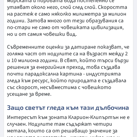
морската и поровата вода постепенно се
утаяват около него, слой след слой. Скоростта
на растеж е само няколко милиметра за милион
години. Затова много от тези образувания са
по-стари не само от човешката цивилизация,
но и от самия човешки вид.
Съвременните оценки за датиране показват, че
голяма част от нодулите са на възраст между 2
и 10 милиона години. В свят, който търси бързи
решения за енергийния преход, това създава
почти парадоксална картина - индустрията
гледа към ресурс, който природата е създавала
със скорост, несъвместима с човешкото
усещане за време.
Защо светът гледа към тази дълбочина
Интересът към зоната Кларион-Клипъртън не е
случаен. Нодулите там съдържат четири
метала, които са от решаващо значение за