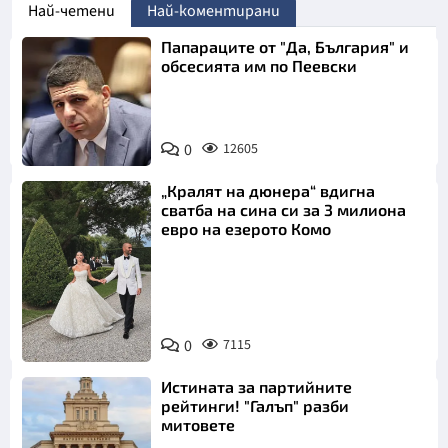
Най-четени
Най-коментирани
Папараците от "Да, България" и
обсесията им по Пеевски
0
12605
„Кралят на дюнера“ вдигна
сватба на сина си за 3 милиона
евро на езерото Комо
Снимка:
0
7115
Инстаграм
Истината за партийните
рейтинги! "Галъп" разби
митовете