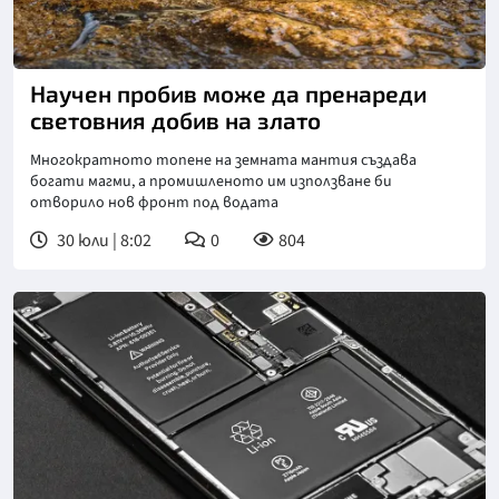
Научен пробив може да пренареди
световния добив на злато
Многократното топене на земната мантия създава
богати магми, а промишленото им използване би
отворило нов фронт под водата
30 юли | 8:02
0
804