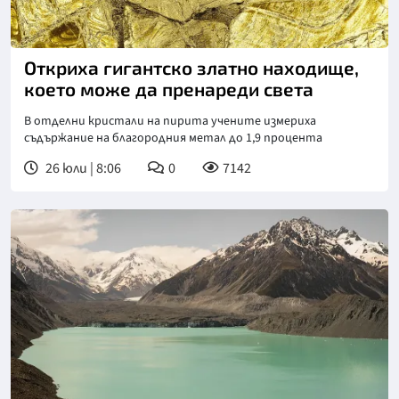
Снимка: Фрийпик
Откриха гигантско златно находище,
което може да пренареди света
В отделни кристали на пирита учените измериха
съдържание на благородния метал до 1,9 процента
26 юли | 8:06
0
7142