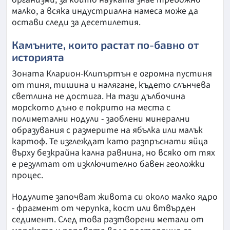
малко, а всяка индустриална намеса може да
остави следи за десетилетия.
Камъните, които растат по-бавно от
историята
Зоната Кларион-Клипъртън е огромна пустиня
от тиня, тишина и налягане, където слънчева
светлина не достига. На тази дълбочина
морското дъно е покрито на места с
полиметални нодули - заоблени минерални
образувания с размерите на ябълка или малък
картоф. Те изглеждат като разпръснати яйца
върху безкрайна кална равнина, но всяко от тях
е резултат от изключително бавен геоложки
процес.
Нодулите започват живота си около малко ядро
- фрагмент от черупка, кост или втвърден
седимент. След това разтворени метали от