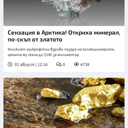
Сензация в Арктика! Откриха минерал,
по-скъп от златото
Колският ашкрофтин взриви пазара на колекционерите,
цената му скача до $145 за милиметър
01 август | 12:16
0
4738