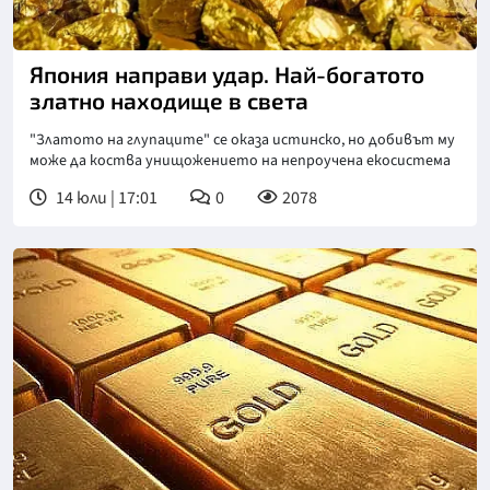
Снимка: goggle
Япония направи удар. Най-богатото
златно находище в света
"Златото на глупаците" се оказа истинско, но добивът му
може да коства унищожението на непроучена екосистема
14 юли | 17:01
0
2078