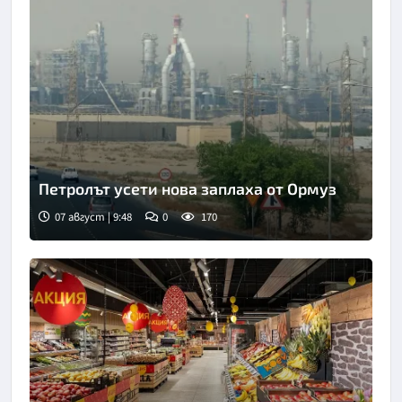
Петролът усети нова заплаха от Ормуз
07 август | 9:48
0
170