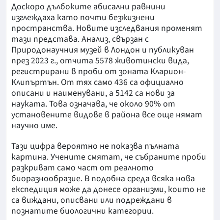
Доскоро дълбоките абисални равнини
изглеждаха като почти безжизнени
пространства. Новите изследвания променят
тази представа. Анализ, свързан с
Природонаучния музей в Лондон и публикуван
през 2023 г., отчита 5578 животински вида,
регистрирани в проби от зоната Кларион-
Клипъртън. От тях само 436 са официално
описани и наименувани, а 5142 са нови за
науката. Това означава, че около 90% от
установените видове в района все още нямат
научно име.
Тази цифра вероятно не показва пълната
картина. Учените смятат, че събраните проби
разкриват само част от реалното
биоразнообразие. В подобна среда всяка нова
експедиция може да донесе организми, които не
са виждани, описвани или подреждани в
познатите биологични категории.