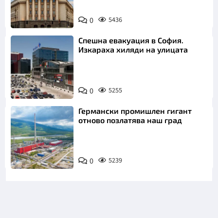
0
5436
Спешна евакуация в София.
Изкараха хиляди на улицата
0
5255
Германски промишлен гигант
отново позлатява наш град
0
5239