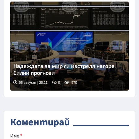
Надеждата за мир ги изстреля нагоре.
Силни прогнози
06 август | 20:11
0
970
Коментирай
Име
*