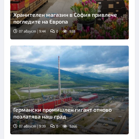
Хранителен магазин в София привлече
погледите на Европа
07 август | 9:44
0
938
Германски промишлен гигант отново
позлатява наш град
07 август | 9:39
0
5266