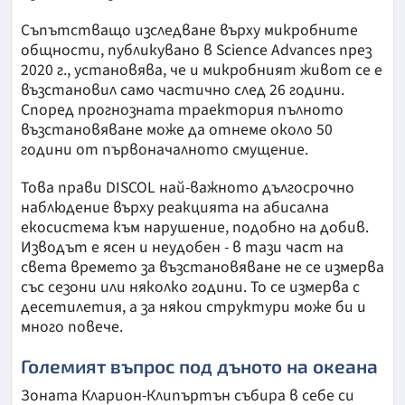
Съпътстващо изследване върху микробните
общности, публикувано в Science Advances през
2020 г., установява, че и микробният живот се е
възстановил само частично след 26 години.
Според прогнозната траектория пълното
възстановяване може да отнеме около 50
години от първоначалното смущение.
Това прави DISCOL най-важното дългосрочно
наблюдение върху реакцията на абисална
екосистема към нарушение, подобно на добив.
Изводът е ясен и неудобен - в тази част на
света времето за възстановяване не се измерва
със сезони или няколко години. То се измерва с
десетилетия, а за някои структури може би и
много повече.
Големият въпрос под дъното на океана
Зоната Кларион-Клипъртън събира в себе си