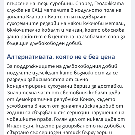
търсене на тези суровини. Според Геоложката
служба на САЩ металите в нодулното поле на
зоната Кларион-Клипъртън надхвърлят
сухоземните резерви на някои ключови метали,
включително кобалт и манган, което обяснява
защо районът е в центъра на глобалния спор за
бъдещия дълбоководен добив.
Алтернативата, която не е без цена
За поддръжниците на дълбоководния добив
нодулите изглеждат като възможност да се
разреди зависимостта от силно
концентрирани сухоземни вериги за доставки.
Значителна част от световния кобалт идва
от Демократична република Конго, където
условията в част от занаятчийския добив от
години са свързвани със сериозни нарушения на
човешките права. Голям дял от никела идва от
Индонезия, където разширяването на добива е
свързано със сериозен натиск върху гори и