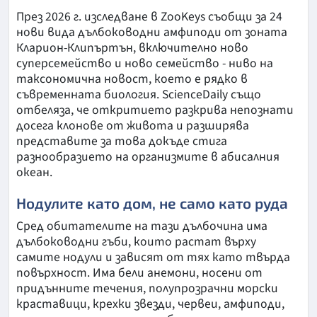
През 2026 г. изследване в ZooKeys съобщи за 24
нови вида дълбоководни амфиподи от зоната
Кларион-Клипъртън, включително ново
суперсемейство и ново семейство - ниво на
таксономична новост, което е рядко в
съвременната биология. ScienceDaily също
отбеляза, че откритието разкрива непознати
досега клонове от живота и разширява
представите за това докъде стига
разнообразието на организмите в абисалния
океан.
Нодулите като дом, не само като руда
Сред обитателите на тази дълбочина има
дълбоководни гъби, които растат върху
самите нодули и зависят от тях като твърда
повърхност. Има бели анемони, носени от
придънните течения, полупрозрачни морски
краставици, крехки звезди, червеи, амфиподи,