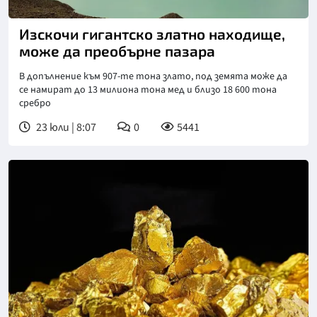
Изскочи гигантско златно находище,
може да преобърне пазара
В допълнение към 907-те тона злато, под земята може да
се намират до 13 милиона тона мед и близо 18 600 тона
сребро
23 юли | 8:07
0
5441