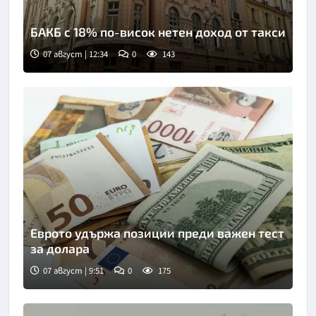
БАКБ с 18% по-висок нетен доход от такси
07 август | 12:34
0
143
Еврото удържа позиции преди важен тест
за долара
07 август | 9:51
0
175