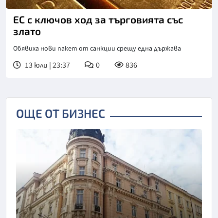
ЕС с ключов ход за търговията със
злато
Обявиха нови пакет от санкции срещу една държава
13 юли | 23:37
0
836
ОЩЕ ОТ БИЗНЕС