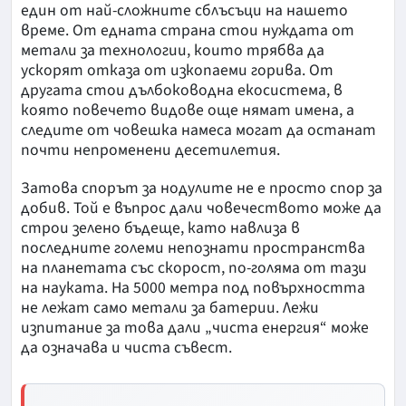
един от най-сложните сблъсъци на нашето
време. От едната страна стои нуждата от
метали за технологии, които трябва да
ускорят отказа от изкопаеми горива. От
другата стои дълбоководна екосистема, в
която повечето видове още нямат имена, а
следите от човешка намеса могат да останат
почти непроменени десетилетия.
Затова спорът за нодулите не е просто спор за
добив. Той е въпрос дали човечеството може да
строи зелено бъдеще, като навлиза в
последните големи непознати пространства
на планетата със скорост, по-голяма от тази
на науката. На 5000 метра под повърхността
не лежат само метали за батерии. Лежи
изпитание за това дали „чиста енергия“ може
да означава и чиста съвест.