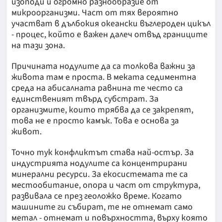
изоподи и огромно разнообразие от
микроорганизми. Част от тях вероятно
участват в дълбокия океански въглероден цикъл
- процес, който е важен далеч отвъд границите
на тази зона.
Причината нодулите да са толкова важни за
живота там е проста. В меката седиментна
среда на абисалната равнина те често са
единственият твърд субстрат. За
организмите, които трябва да се закрепят,
това не е просто камък. Това е основа за
живот.
Точно тук конфликтът става най-остър. За
индустрията нодулите са концентрирани
минерални ресурси. За екосистемата те са
местообитание, опора и част от структура,
развивала се през геоложко време. Когато
машините ги събират, те не отнемат само
метал - отнемат и повърхността, върху която