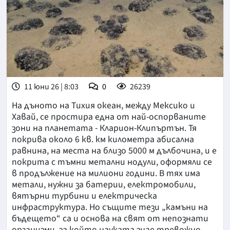
11 юни 26 | 8:03
0
26239
На дъното на Тихия океан, между Мексико и
Хавай, се простира една от най-оспорваните
зони на планетата - Кларион-Клипъртън. Тя
покрива около 6 кв. км километра абисална
равнина, на места на близо 5000 м дълбочина, и е
покрита с тъмни метални нодули, оформяли се
в продължение на милиони години. В тях има
метали, нужни за батерии, електромобили,
вятърни турбини и електрическа
инфраструктура. Но същите тези „камъни на
бъдещето“ са и основа на свят от непознати
организми, за който науката знае тревожно