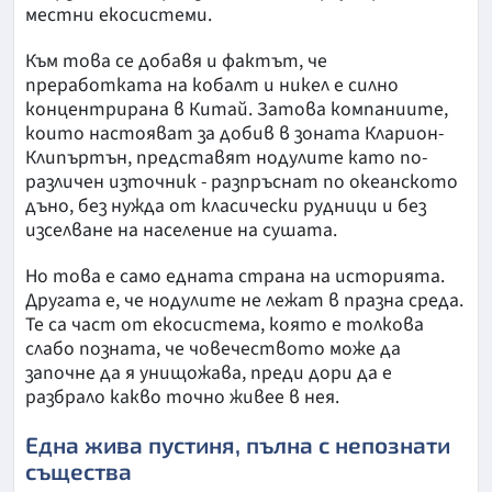
местни екосистеми.
Към това се добавя и фактът, че
преработката на кобалт и никел е силно
концентрирана в Китай. Затова компаниите,
които настояват за добив в зоната Кларион-
Клипъртън, представят нодулите като по-
различен източник - разпръснат по океанското
дъно, без нужда от класически рудници и без
изселване на население на сушата.
Но това е само едната страна на историята.
Другата е, че нодулите не лежат в празна среда.
Те са част от екосистема, която е толкова
слабо позната, че човечеството може да
започне да я унищожава, преди дори да е
разбрало какво точно живее в нея.
Една жива пустиня, пълна с непознати
същества