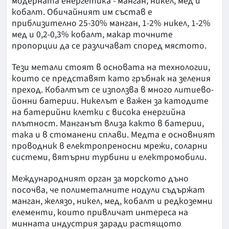
модерната енергетика - манган, никел, мед и
кобалт. Обичайният им състав е
приблизително 25-30% манган, 1-2% никел, 1-2%
мед и 0,2-0,3% кобалт, макар точните
пропорции да се различават според мястото.
Тези метали стоят в основата на технологии,
които се представят като гръбнак на зеления
преход. Кобалтът се използва в много литиево-
йонни батерии. Никелът е важен за катодите
на батерийни клетки с висока енергийна
плътност. Манганът влиза както в батерии,
така и в стоманени сплави. Медта е основният
проводник в електропреносни мрежи, соларни
системи, вятърни турбини и електромобили.
Международният орган за морското дъно
посочва, че полиметалните нодули съдържат
манган, желязо, никел, мед, кобалт и редкоземни
елементи, които привличат интереса на
минната индустрия заради растящото