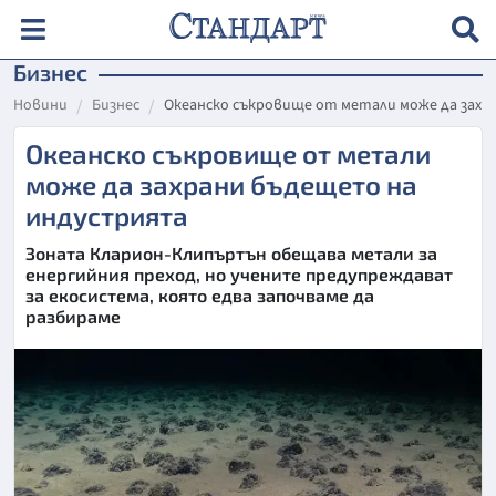
Бизнес
Новини
Бизнес
Океанско съкровище от метали може да зах
Океанско съкровище от метали
може да захрани бъдещето на
индустрията
Зоната Кларион-Клипъртън обещава метали за
енергийния преход, но учените предупреждават
за екосистема, която едва започваме да
разбираме