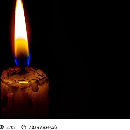
КУЛТУРА
ПРАВОСЪДИЕ
КРИМИ
КИБЕРЗАЩИТ
ВЯРА
ОБЯВИ
ВОЙНАТА В У
ВРЕМЕТО
2702
Иван Ангелов