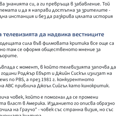
 знанията си, а ги превръща в забавление. Той
емата и да я направи достъпна за зрителите -
една инстанция и без да разкрива цялата история
а телевизията да надвика вестниците
водещата сила във филмовата критика все още са
но там се оформя общественото мнение за
ьорите.
ъвпада с момент, в който телевизията започва да
е години Роджър Ебърт и Джийн Сискъл излизат на
ews по PBS, а през 1981 г. конкурентното
на ABC привлича Джоъл Сийгъл като кинокритик.
нарича човек, който е помогнал да се промени
а власт в Америка. Изданието го описва образно
очила на Граучо" - човек със странна визия, но със
зионната култура.