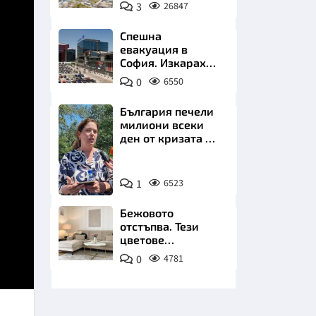
позлатява наш
3
26847
град
Спешна
евакуация в
София. Изкараха
хиляди на
0
6550
улицата
НИЦИ
България печели
милиони всеки
ден от кризата по
Дунав
Снимка:
КРАЙНА
1
6523
БТА
Бежовото
отстъпва. Тези
цветове
превземат
0
4781
всекидневната
през 2026 г.