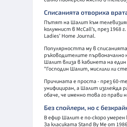
Списанията отвориха врат
Пътят на Шалит към телевизият
колумнист в McCall’s, през 1968 
Ladies’ Home Journal.
Популярността му в списанията 
ръководителите първоначално не 
Шалит влиза в кабинета на един
"Господин Шалит, мислили ли сте 
Причината е проста - през 60-те
унифициран, а Шалит изглежда р
обаче, че именно това го прави 
Без спойлери, но с безкра
В ефир Шалит е по-скоро умерен к
За класиката Stand By Me от 1986