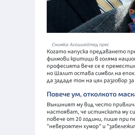
Снимка: Асошиейтед прес
Когато напуска предаването пре
филмови критици в голяма нацио
професията вече се е преместил
но Шалит остава символ на епо
да зададе тон на цял разговор за
Повече ум, отколкото маск
Външният му вид често привлича 
настояват, че истинската му сил
повече от 20 години, пише при 
"невероятен хумор" и "забележи