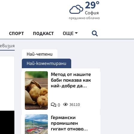
29°
София
предимно облачно
СПОРТ
ПОДКАСТ
ОЩЕ
левизия
Най-четени
НДАРТ
Най-коментирани
АДЕМИЯ "ЧУДЕСАТА НА БЪЛГАРИЯ"
Метод от нашите
баби показва как
най-добре да
Е
съхраняваме
картофите у дома
Снимка:
0
36110
Пиксабей
Германски
СКАТА ХРАНА
промишлен
гигант отново
АРСКАТА ИКОНОМИКА