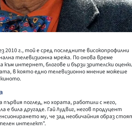
з 2010 г., той е сред последните високопрофилни
нална телевизионна мрежа. По онова време
а към интернет, блогове и бързи зрителски оценки
хата, в която едно телевизионно мнение можеше
 киното.
а
първия поглед, но хората, работили с него,
а е била другаде. Гай Лудвиг, негов продуцент
пенсионирането му, че зад необичайния образ стоя
телен интелект".