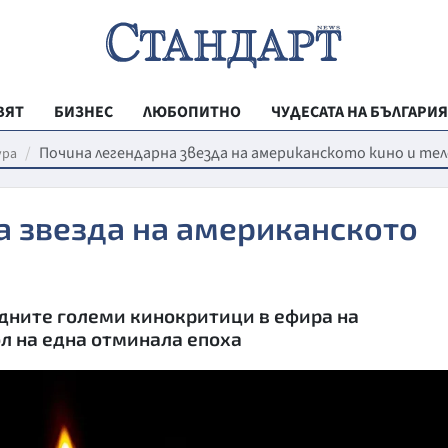
ВЯТ
БИЗНЕС
ЛЮБОПИТНО
ЧУДЕСАТА НА БЪЛГАРИЯ
РЕГИОНАЛНИ
Почина легендарна звезда на американското кино и те
ура
ВЕСТНИК СТА
а звезда на американското
МЛАДЕЖКА АК
ЗДРАВЕ
ОБРАЗОВАНИ
дните големи кинокритици в ефира на
МОЯТ ГРАД
л на една отминала епоха
ТЕХНОЛОГИИ
ДА!НА БЪЛГАР
ДА! НА БЪЛГ