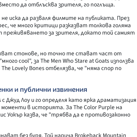
место да отблъсква зрителя, го поглъща.
не иска да разваля филмите на публиката. През
рес, че много критици разказват толкова голяма
 преживяването за зрителя, докато той самият
кват стонове, но точно те стават част от
"много cool", за The Men Who Stare at Goats използва
за The Lovely Bones отбелязва, че "няма спор по
нки и публични извинения
s с Джуд Лоу и го определя като ярка драматизация
моменти в историята. За The Color Purple на
ис Уокър казва, че "трябва да е противозаконно
инават без буря. Той нарича Brokeback Mountain