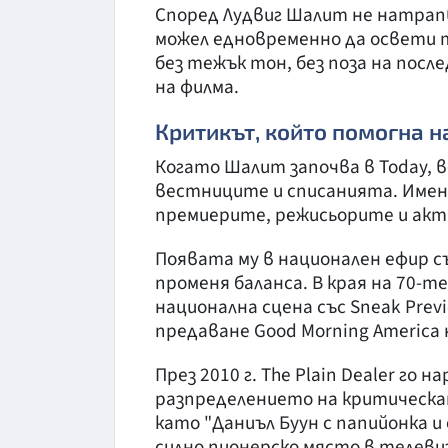
Според Лудвиг Шалит не натрапва
можел едновременно да освети т
без тежък тон, без поза на посл
на филма.
Критикът, който помогна н
Когато Шалит започва в Today, 
вестниците и списанията. Имен
премиерите, режисьорите и акт
Появата му в национален ефир с
променя баланса. В края на 70-т
национална сцена със Sneak Previ
предаване Good Morning America 
През 2010 г. The Plain Dealer го 
разпределението на критическат
като "Даниъл Буун с папийонка и 
силно пионерско място в телеви