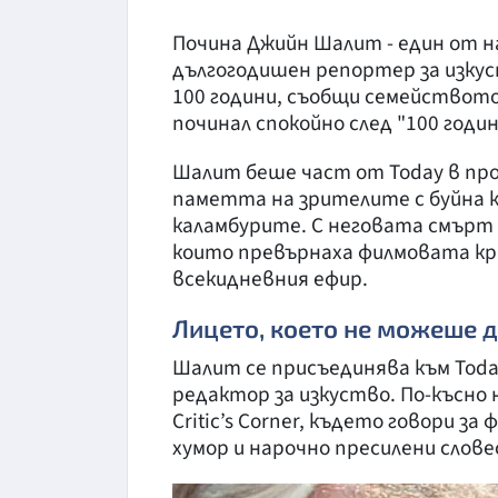
Почина Джийн Шалит - един от 
дългогодишен репортер за изкус
100 години, съобщи семейството 
починал спокойно след "100 год
Шалит беше част от Today в пр
паметта на зрителите с буйна ко
каламбурите. С неговата смърт 
които превърнаха филмовата к
всекидневния ефир.
Лицето, което не можеше 
Шалит се присъединява към Today 
редактор за изкуство. По-късно
Critic’s Corner, където говори з
хумор и нарочно пресилени слове