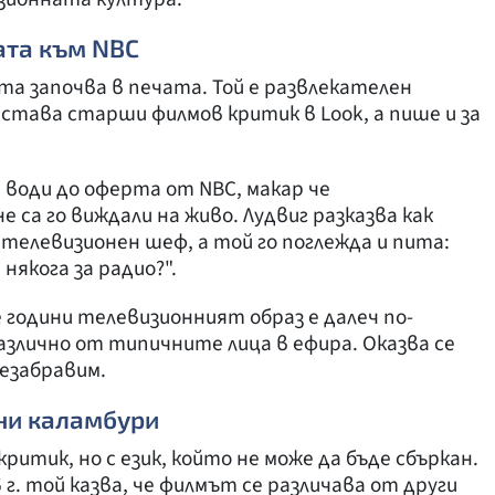
ата към NBC
а започва в печата. Той е развлекателен
г. става старши филмов критик в Look, а пише и за
води до оферта от NBC, макар че
са го виждали на живо. Лудвиг разказва как
 телевизионен шеф, а той го поглежда и пита:
някога за радио?".
 години телевизионният образ е далеч по-
азлично от типичните лица в ефира. Оказва се
незабравим.
йни каламбури
ритик, но с език, който не може да бъде сбъркан.
 г. той казва, че филмът се различава от други