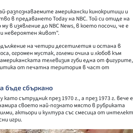
най-разпознаваемите американски кинокритици и
тво в предаването Today на NBC. Той си отиде на
му в изявление до NBC News, в което посочи, че е
ини невероятен живот".
одължение на четири десетилетия и остана в
са, огромен мустак, големи очила и любов към
американската телевизия губи една от фигурите,
ритика от печатна територия в част от
да бъде сбъркано
като сътрудник през 1970 г., а през 1973 г. вече е
 намира своето най-познато място в рубриката
а филми, актьори и култура със смесица от интелект
сни игри.