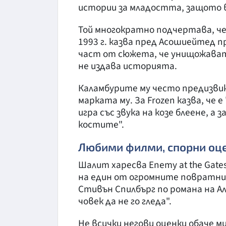
истории за младостта, защото в
Той многократно подчертава, че 
1993 г. казва пред Асошиейтед п
част от сюжета, че унищожават
не издава историята.
Каламбурите му често предизви
марката му. За Frozen казва, че е 
игра със звука на козе блеене, а 
костите".
Любими филми, спорни оце
Шалит харесва Enemy at the Gate
на един от огромните повратни 
Стивън Спилбърг по романа на Ал
човек да не го гледа".
Не всички негови оценки обаче м