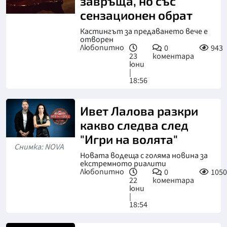
завръща, но със
сензационен обрат
Кастингът за предаването вече е
отворен
Любопитно
0
943
23
коментара
юни
|
18:56
Ивет Лалова разкри
какво следва след
"Игри на волята"
Снимка: NOVA
Новата водеща с голяма новина за
екстремното риалити
Любопитно
0
1050
22
коментара
юни
|
18:54