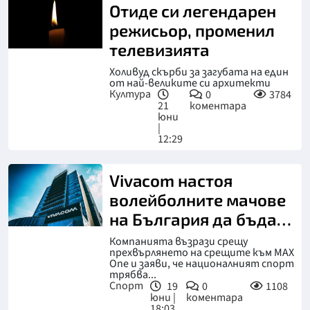
Отиде си легендарен
режисьор, променил
телевизията
Холивуд скърби за загубата на един
от най-великите си архитекти
Култура
0
3784
21
коментара
юни
|
12:29
Vivacom настоя
волейболните мачове
на България да бъдат
достъпни за повече
Компанията възрази срещу
прехвърлянето на срещите към MAX
зрители
One и заяви, че националният спорт
трябва...
Спорт
19
0
1108
юни |
коментара
18:03