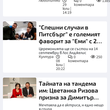
Любопитно
0
1385
29
коментара
юли |
14:19
"Спешни случаи в
Питсбърг" е големият
фаворит за "Еми" с 25
номинации
Церемонията ще се състои на 14
септември в Лос Анджелис
Култура
0
250
08
коментара
юли |
20:22
Тайната на тандема
им: Цветанка Ризова
призна за Димитър
Цонев
Мечтаела да е актриса, н едно нещо
я спира