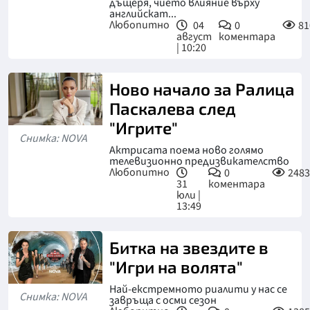
дъщеря, чието влияние върху
английскат...
Любопитно
04
0
81
август
коментара
| 10:20
Ново начало за Ралица
Паскалева след
"Игрите"
Снимка: NOVA
Актрисата поема ново голямо
телевизионно предизвикателство
Любопитно
0
2483
31
коментара
юли |
13:49
Битка на звездите в
"Игри на волята"
Най-екстремното риалити у нас се
Снимка: NOVA
завръща с осми сезон