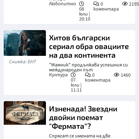
Любопитно
0
2195
08
коментара
юли |
20:10
Хитов български
сериал обра овациите
на два континента
Снимка: БНТ
"Мамник" продължава успешния си
международен път
Култура
0
1460
07
коментара
юли |
11:11
Изненада! Звездни
двойки поемат
"Фермата"?
Спрягат се имената на две