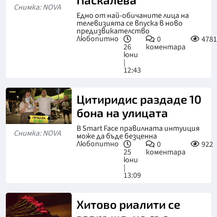
Снимка: NOVA
Едно от най-обичаните лица на
телевизията се впуска в ново
предизвикателство
Любопитно
0
4781
26
коментара
юни
|
12:43
Цитиридис раздаде 10
бона на улицата
В Smart Face правилната интуиция
Снимка: NOVA
може да бъде безценна
Любопитно
0
922
25
коментара
юни
|
13:09
Хитово риалити се