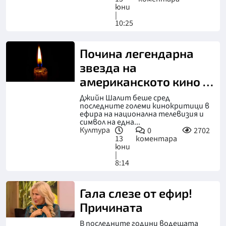
юни
|
10:25
Почина легендарна
звезда на
американското кино и
телевизия
Джийн Шалит беше сред
последните големи кинокритици в
ефира на национална телевизия и
символ на една...
Култура
0
2702
13
коментара
юни
|
8:14
Гала слезе от ефир!
Причината
В последните години водещата