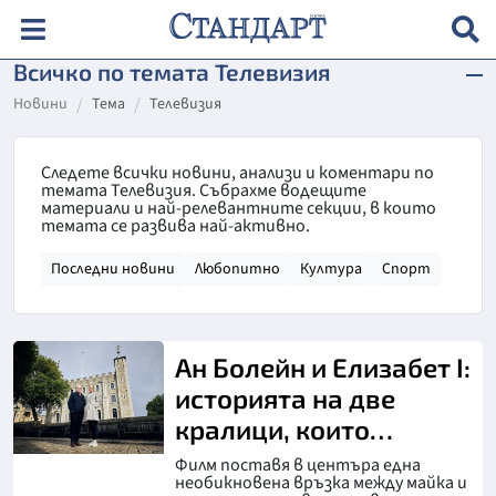
Всичко по темата Телевизия
Новини
Тема
Телевизия
Следете всички новини, анализи и коментари по
темата Телевизия. Събрахме водещите
материали и най-релевантните секции, в които
темата се развива най-активно.
Последни новини
Любопитно
Култура
Спорт
Ан Болейн и Елизабет I:
историята на две
кралици, които
промениха Англия
Филм поставя в центъра една
необикновена връзка между майка и
завинаги