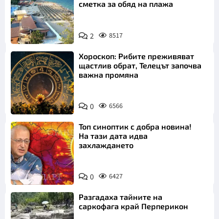
сметка за обяд на плажа
2
8517
Хороскоп: Рибите преживяват
щастлив обрат, Телецът започва
важна промяна
0
6566
Топ синоптик с добра новина!
На тази дата идва
захлаждането
0
6427
Разгадаха тайните на
саркофага край Перперикон