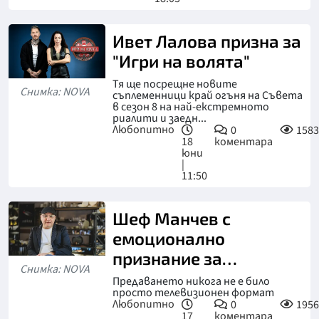
Ивет Лалова призна за
"Игри на волята"
Тя ще посрещне новите
Снимка: NOVA
съплеменници край огъня на Съвета
в сезон 8 на най-екстремното
риалити и заедн...
Любопитно
0
1583
18
коментара
юни
|
11:50
Шеф Манчев с
емоционално
признание за
Снимка: NOVA
"Кошмари в кухнята"
Предаването никога не е било
просто телевизионен формат
Любопитно
0
1956
17
коментара