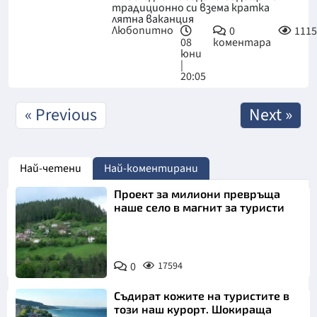
традиционно си взема кратка
лятна ваканция
Любопитно
0
1115
08
коментара
юни
|
20:05
« Previous
Next »
Най-четени
Най-коментирани
Проект за милиони превръща
наше село в магнит за туристи
0
17594
Съдират кожите на туристите в
този наш курорт. Шокираща