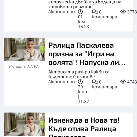
съпружески двойки за водещи на
хитовото риалити
Любопитно
0
3773
01
коментара
юли |
16:23
Ралица Паскалева
призна за "Игри на
волята"! Напуска ли
Снимка: NOVA
Нова тв?
Актрисата разкри какви са
бъдещите й планове
Любопитно
0
4743
29
коментара
юни
|
11:32
Изненада в Нова тв!
Къде отива Ралица
Паскалева