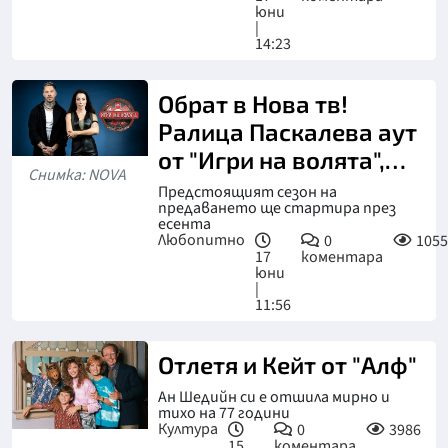
юни
|
14:23
Обрат в Нова тв!
Ралица Паскалева аут
от "Игри на волята",
Снимка: NOVA
сменя я олимпийска
Предстоящият сезон на
предаването ще стартира през
легенда
есента
Любопитно
0
1055
17
коментара
юни
|
11:56
Отлетя и Кейт от "Алф"
Ан Шедийн си е отшила мирно и
тихо на 77 години
Култура
0
3986
15
коментара