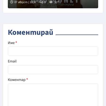
07 август | 13:32
0
527
Коментирай
Име
*
Email
Коментар
*