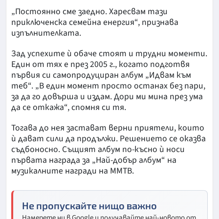
„Постоянно сме заедно. Харесвам тази
приключенска семейна енергия“, признава
изпълнителката.
Зад успехите ѝ обаче стоят и трудни моменти.
Един от тях е през 2005 г., когато подготвя
първия си самопродуциран албум „Идвам към
теб“. „В един момент просто останах без пари,
за да го довърша и издам. Дори ми мина през ума
да се откажа“, спомня си тя.
Тогава до нея застават верни приятели, които
ѝ дават сили да продължи. Решението се оказва
съдбоносно. Същият албум по-късно ѝ носи
първата награда за „Най-добър албум“ на
музикалните награди на ММТВ.
Не пропускайте нищо важно
Намерете ни в Google и получавайте най-новото от