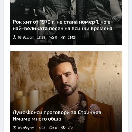
Рок хит от 1970 г. не стана номер 1, но е
най-великата песен на всички времена
08 август | 18:28
0
2142
Луис Фонси проговори за Стоичков:
Имаме много общо
08 август | 14:23
0
708