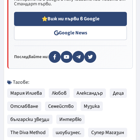
Стандарт първи.
Виж ни първи в Google
Google News
Последвайте ни:
Тагове:
Мария Илиева
Любов
Александър
Деца
Отслабване
Семейство
Музика
български звезди
Интервю
The Diva Method
шоубизнес.
Супер Магазин