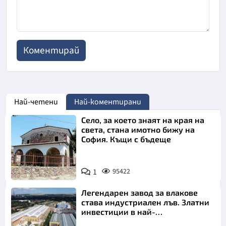
Най-четени
Най-коментирани
Село, за което знаят на края на
света, стана имотно бижу на
София. Къщи с бъдеще
1
95422
Легендарен завод за влакове
става индустриален лъв. Златни
инвестиции в най-
аристократичния ни град