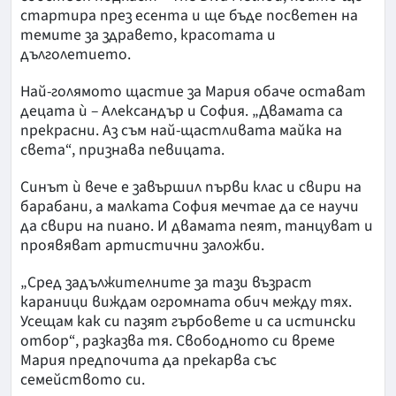
стартира през есента и ще бъде посветен на
темите за здравето, красотата и
дълголетието.
Най-голямото щастие за Мария обаче остават
децата ѝ – Александър и София. „Двамата са
прекрасни. Аз съм най-щастливата майка на
света“, признава певицата.
Синът ѝ вече е завършил първи клас и свири на
барабани, а малката София мечтае да се научи
да свири на пиано. И двамата пеят, танцуват и
проявяват артистични заложби.
„Сред задължителните за тази възраст
караници виждам огромната обич между тях.
Усещам как си пазят гърбовете и са истински
отбор“, разказва тя. Свободното си време
Мария предпочита да прекарва със
семейството си.