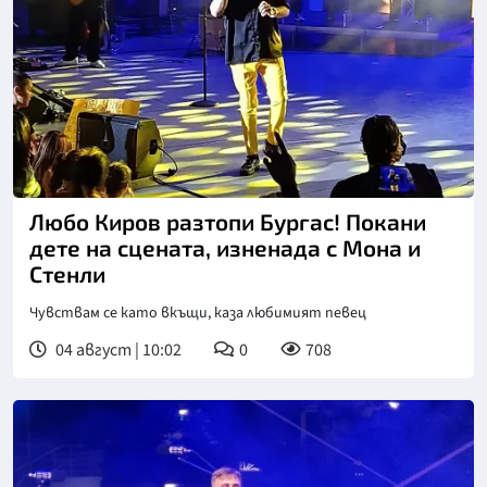
Снимка: БТА
Любо Киров разтопи Бургас! Покани
дете на сцената, изненада с Мона и
Стенли
Чувствам се като вкъщи, каза любимият певец
04 август | 10:02
0
708