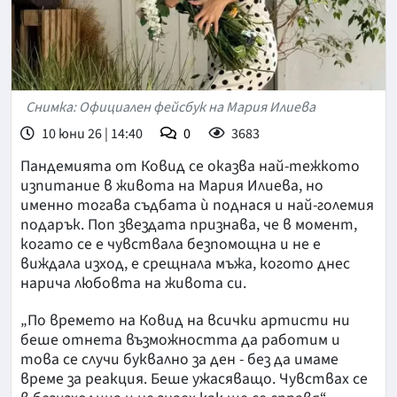
Снимка: Официален фейсбук на Мария Илиева
10 юни 26 | 14:40
0
3683
Пандемията от Ковид се оказва най-тежкото
изпитание в живота на Мария Илиева, но
именно тогава съдбата ѝ поднася и най-големия
подарък. Поп звездата признава, че в момент,
когато се е чувствала безпомощна и не е
виждала изход, е срещнала мъжа, когото днес
нарича любовта на живота си.
„По времето на Ковид на всички артисти ни
беше отнета възможността да работим и
това се случи буквално за ден - без да имаме
време за реакция. Беше ужасяващо. Чувствах се