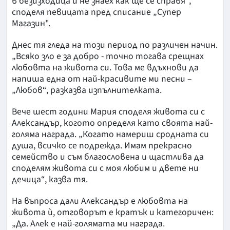
в безизходица и не знаех как ще се справя“,
споделя певицата пред списание „Супер
Магазин".
Днес тя гледа на този период по различен начин.
„Всяко зло е за добро - точно тогава срещнах
любовта на живота си. Това ме вдъхнови да
напиша една от най-красивите ми песни –
„Любов“, разказва изпълнителката.
Вече шест години Мария споделя живота си с
Александър, когото определя като своята най-
голяма награда. „Когато намериш сродната си
душа, всичко се подрежда. Имам прекрасно
семейство и съм благословена и щастлива да
споделям живота си с моя любим и двете ни
дечица“, казва тя.
На въпроса дали Александър е любовта на
живота ѝ, отговорът е кратък и категоричен:
„Да. Алек е най-голямата ми награда.