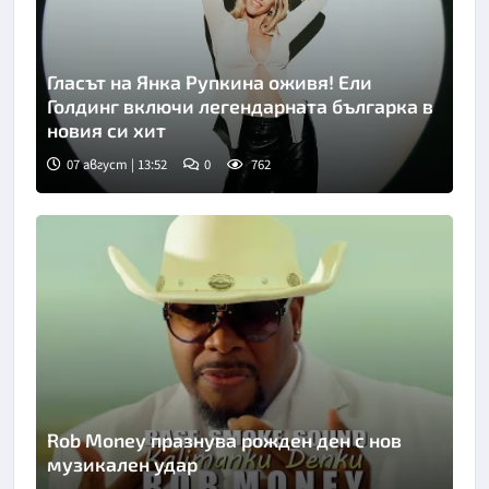
Гласът на Янка Рупкина оживя! Ели
Голдинг включи легендарната българка в
новия си хит
07 август | 13:52
0
762
Rob Money празнува рожден ден с нов
музикален удар