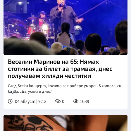
Снимка: БТА
Веселин Маринов на 65: Нямах
стотинки за билет за трамвая, днес
получавам хиляди честитки
След всеки концерт, когато се прибере уморен в хотела, си
казва: „Да, успях и днес"
04 август | 9:13
0
1039