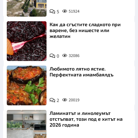
5
51924
Как да сгъстите сладкото при
варене, без нишесте или
желатин
0
32086
Любимото лятно ястие.
Перфектната имамбаялдъ
2
20019
Ламинатът и линолеумът
отстъпват, този под е хитът на
2026 година