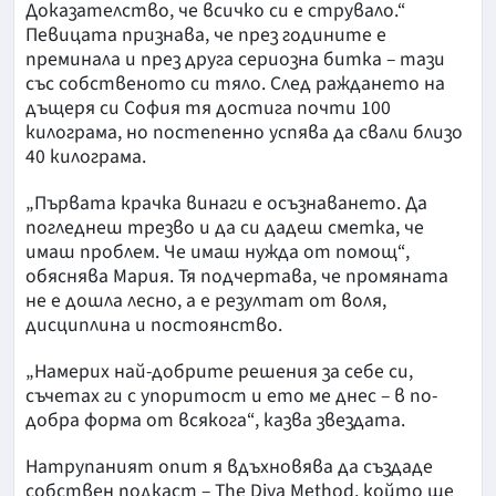
Доказателство, че всичко си е струвало.“
Певицата признава, че през годините е
преминала и през друга сериозна битка – тази
със собственото си тяло. След раждането на
дъщеря си София тя достига почти 100
килограма, но постепенно успява да свали близо
40 килограма.
„Първата крачка винаги е осъзнаването. Да
погледнеш трезво и да си дадеш сметка, че
имаш проблем. Че имаш нужда от помощ“,
обяснява Мария. Тя подчертава, че промяната
не е дошла лесно, а е резултат от воля,
дисциплина и постоянство.
„Намерих най-добрите решения за себе си,
съчетах ги с упоритост и ето ме днес – в по-
добра форма от всякога“, казва звездата.
Натрупаният опит я вдъхновява да създаде
собствен подкаст – The Diva Method, който ще