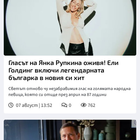
Гласът на Янка Рупкина оживя! Ели
Голдинг включи легендарната
българка в новия си хит
Светът отново чу незабравимия глас на голямата народна
певица, която си отиде през април на 87 години
07 август | 13:52
0
762