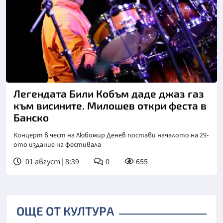
Снимка: БТА
Легендата Били Кобъм даде джаз газ
към висините. Милошев откри феста в
Банско
Концерт в чест на Любомир Денев постави началото на 29-
ото издание на фестивала
01 август | 8:39
0
655
ОЩЕ ОТ КУЛТУРА