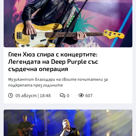
Глен Хюз спира с концертите:
Легендата на Deep Purple със
сърдечна операция
Музикантът благодари на своите почитатели за
подкрепата през годините
05 август | 18:48
0
607