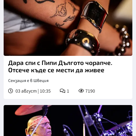
Дара спи с Пипи Дългото чорапче.
Отсече къде се мести да живее
Сензация е в Швеция
03 август | 10:35
1
7190