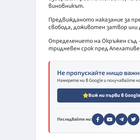
виновникът.
Предвижданото наказание за пре
свобода, доживотен затвор или 
Определението на Окръжен съд –
тридневен срок пред Апелативен
Не пропускайте нищо важн
Намерете ни в Google и получавайте 
Виж ни първи в Googl
Последвайте ни: