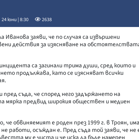
24 юни | 8:30
2638
Иванова заяви, че по случая са извършени
ени действия за изясняване на обстоятелстват
инцидента са загинали трима души, сред които и
нето продължава, като се изясняват всички
ая.
 пред съда, че според него задържането на
та мярка предвид широкия обществен и медиен
, че обвиняемият е роден през 1999 г. в Троян, им
не работи, осъждан е. Пред съда той заяви, че не 
вестта му е чиста и че иска да бъде намерен