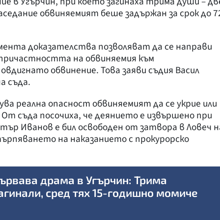
е в Угърчин, при което загинаха трима души – дв
заседание обвиняемият беше задържан за срок до 7
омента доказателства позволяват да се направи
ъпричастността на обвиняемия към
овдигнато обвинение. Това заяви съдия Васил
а съда.
а реална опасност обвиняемият да се укрие или
 От съда посочиха, че деянието е извършено при
етър Иванов е бил освободен от затвора в Ловеч н
търпяването на наказанието с прокурорско
ървава драма в Угърчин: Трима
агинали, сред тях 15-годишно момиче