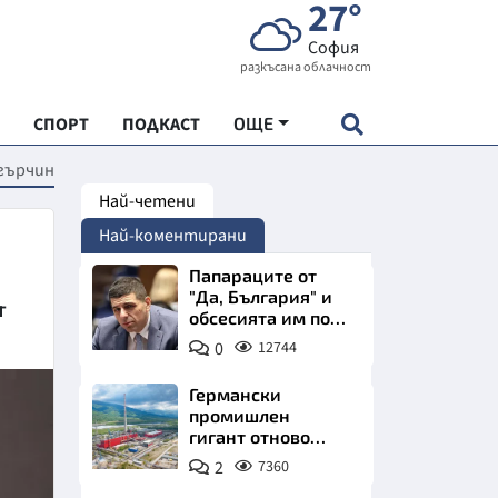
27°
София
разкъсана облачност
СПОРТ
ПОДКАСТ
ОЩЕ
Угърчин
Най-четени
НДАРТ
Най-коментирани
АДЕМИЯ "ЧУДЕСАТА НА БЪЛГАРИЯ"
Папараците от
"Да, България" и
т
обсесията им по
Е
Пеевски
0
12744
Германски
промишлен
гигант отново
СКАТА ХРАНА
позлатява наш
2
7360
град
АРСКАТА ИКОНОМИКА