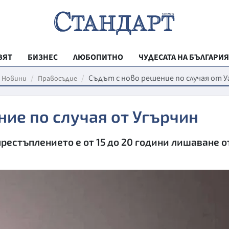
ВЯТ
БИЗНЕС
ЛЮБОПИТНО
ЧУДЕСАТА НА БЪЛГАРИЯ
РЕГИОНАЛНИ
Съдът с ново решение по случая от 
Новини
Правосъдие
ВЕСТНИК СТА
ние по случая от Угърчин
МЛАДЕЖКА АК
ЗДРАВЕ
естъплението е от 15 до 20 години лишаване о
ОБРАЗОВАНИ
МОЯТ ГРАД
ТЕХНОЛОГИИ
ДА!НА БЪЛГАР
ДА! НА БЪЛГ