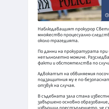
Наблюдаващият прокурор Светла 
множество процесуално-следств
около трагедията.
По данни на прокуратурата при 
непълнолетно момиче. Разследва
факти и обстоятелства по случ
Адвокатът на обвиняемия посочи
подзащитния му е по-безопасна
отзвук на случая.
В съдебната зала стана известно
завършено основно образование, 
извършил престъплението, че съ