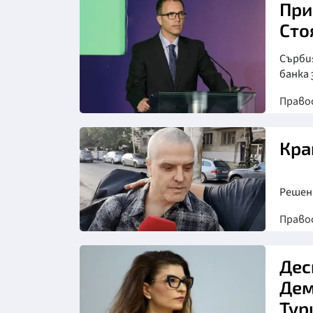
При
Сто
Сърби
банка 
Право
Кра
Решен
Право
Дес
Дем
Тур