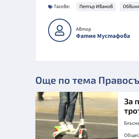
Тагове:
Петър Иванов
Обвин
Автор
Фатме Мустафова
Още по тема Правос
За 
тро
Блъсна
Обще