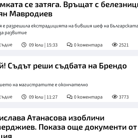
мката се затяга. Връщат с белезниц
ян Мавродиев
я е разрешила екстрадицията на бившия шеф на Българскат
за развитие
съдие
09 юли | 15:33
0
коментара
2521
й! Съдът реши съдбата на Брендо
ието на магистратите е окончателно
съдие
09 юли | 11:27
0
коментара
3773
ислава Атанасова изобличи
ерджиев. Показа още документи от
ция