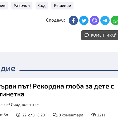
яем
Угърчин
Съд
Решение
Сподели:
КОМЕНТИРАЙ
ъдие
първи път! Рекордна глоба за дете с
тинетка
ло е 67-годишен пъж
ство
22 юли | 8:20
0
коментара
2211