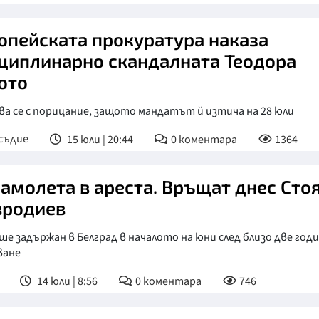
опейската прокуратура наказа
циплинарно скандалната Теодора
ото
а се с порицание, защото мандатът й изтича на 28 юли
съдие
15 юли | 20:44
0
коментара
1364
самолета в ареста. Връщат днес Сто
родиев
ше задържан в Белград в началото на юни след близо две год
ване
14 юли | 8:56
0
коментара
746