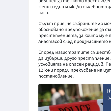
обвинен за тежкото престъплени
жени и един мъж. До съдебното 
часа.
Съдът прие, че събраните до м
обосновано предположение за с
престъпленията, за които му е п
Анастасов след произнасянето н
Според магистратите съществув
да извърши друго престъпление.
условията на опасен рецидив. П
12 юни поради прекъсване на из
постановление.
К
з