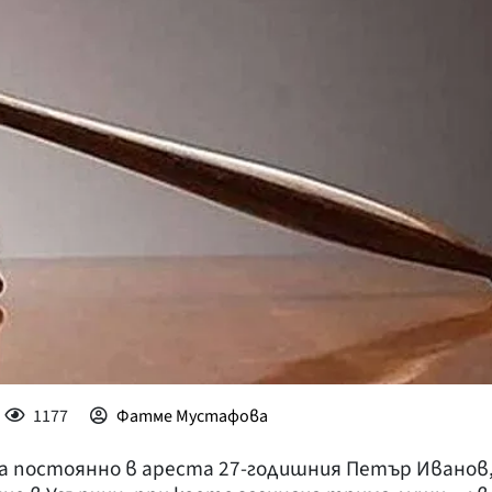
КУЛТУРА
ПРАВОСЪДИЕ
КРИМИ
КИБЕРЗАЩИТ
ВЯРА
ОБЯВИ
ВОЙНАТА В У
ВРЕМЕТО
1177
Фатме Мустафова
за постоянно в ареста 27-годишния Петър Иванов