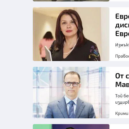
Евр
дис
Евр
Измъкв
Право
От 
Мав
Той бе
издир
Крими