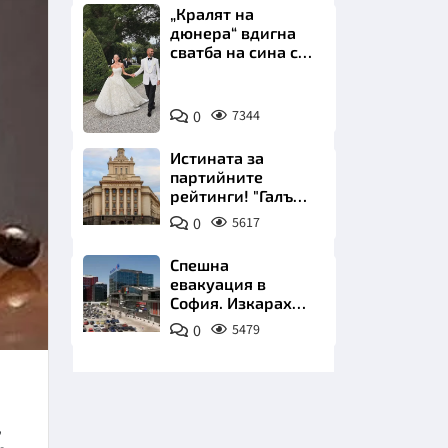
„Кралят на
дюнера“ вдигна
сватба на сина си
за 3 милиона
евро на езерото
Снимка:
Комо
0
7344
Инстаграм
НИЦИ
Истината за
партийните
рейтинги! "Галъп"
разби митовете
0
5617
КРАЙНА
Спешна
евакуация в
София. Изкараха
хиляди на
0
5479
улицата
,