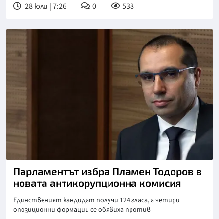
28 юли | 7:26
0
538
Снимка: БТА
Парламентът избра Пламен Тодоров в
новата антикорупционна комисия
Единственият кандидат получи 124 гласа, а четири
опозиционни формации се обявиха против