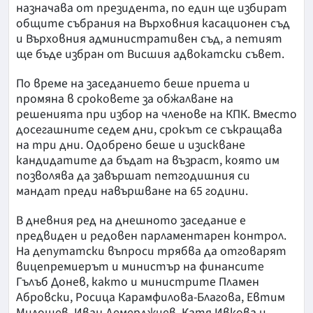
назначава от президента, по един ще избират
общите събрания на Върховния касационен съд
и Върховния административен съд, а петият
ще бъде избран от Висшия адвокатски съвет.
По време на заседанието беше приета и
промяна в сроковете за обжалване на
решенията при избор на членове на КПК. Вместо
досегашните седем дни, срокът се съкращава
на три дни. Одобрено беше и изискване
кандидатите да бъдат на възраст, която им
позволява да завършат петгодишния си
мандат преди навършване на 65 години.
В дневния ред на днешното заседание е
предвиден и редовен парламентарен контрол.
На депутатски въпроси трябва да отговарят
вицепремиерът и министър на финансите
Гълъб Донев, както и министрите Пламен
Абровски, Росица Карамфилова-Благова, Евтим
Милошев, Иван Демерджиев, Катя Ивкова и