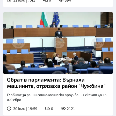
31 юли | 7:41
0
394
Обрат в парламента: Върнаха
машините, отрязаха район "Чужбина"
Глобите за ранни социологически проучвания скачат до 15
000 евро
30 юли | 19:59
0
2121