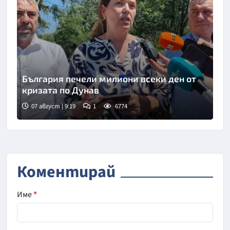
България печели милиони всеки ден от
кризата по Дунав
07 август | 9:19
1
6774
Снимка: БТА
Коментирай
Име
*