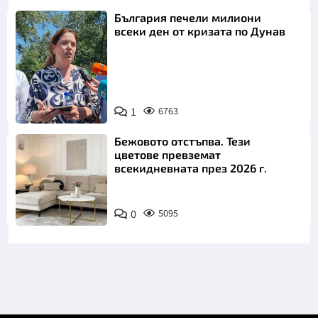
България печели милиони
всеки ден от кризата по Дунав
1
6763
Снимка: БТА
Бежовото отстъпва. Тези
цветове превземат
всекидневната през 2026 г.
0
5095