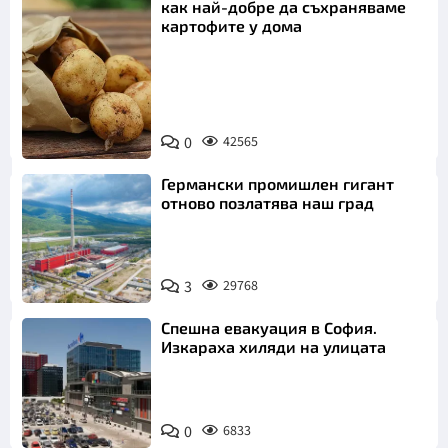
как най-добре да съхраняваме
картофите у дома
Снимка:
0
42565
Пиксабей
Германски промишлен гигант
отново позлатява наш град
3
29768
Спешна евакуация в София.
Изкараха хиляди на улицата
0
6833