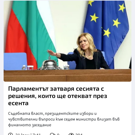
Снимка: БТА
Парламентът затваря сесията с
решения, които ще отекват през
есента
Съдебната власт, президентските избори и
чувствителни въпроси към седем министри влизат във
финалното заседание