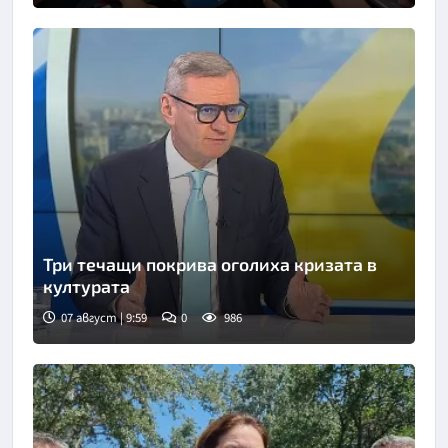
Три течащи покрива оголиха кризата в
културата
07 август | 9:59
0
986
Снимка: БНТ