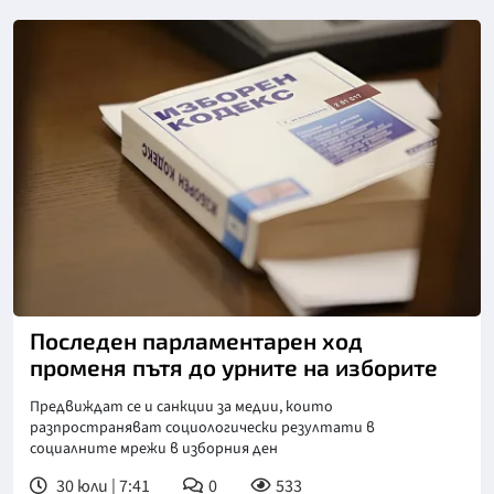
Снимка: БТА
Последен парламентарен ход
променя пътя до урните на изборите
Предвиждат се и санкции за медии, които
разпространяват социологически резултати в
социалните мрежи в изборния ден
30 юли | 7:41
0
533