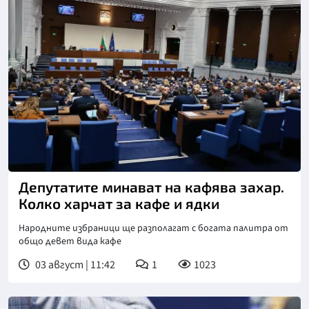
Снимка: БТА
Депутатите минават на кафява захар.
Колко харчат за кафе и ядки
Народните избраници ще разполагат с богата палитра от
общо девет вида кафе
03 август | 11:42
1
1023