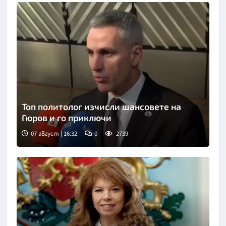
Топ политолог изчисли шансовете на
Гюров и го приключи
07 август | 16:32
0
2739