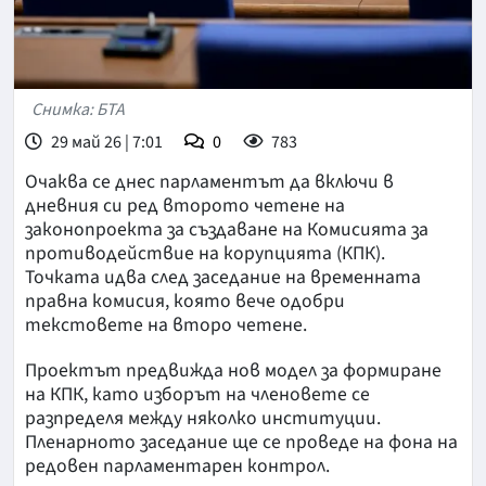
Снимка: БТА
29 май 26 | 7:01
0
783
Очаква се днес парламентът да включи в
дневния си ред второто четене на
законопроекта за създаване на Комисията за
противодействие на корупцията (КПК).
Точката идва след заседание на временната
правна комисия, която вече одобри
текстовете на второ четене.
Проектът предвижда нов модел за формиране
на КПК, като изборът на членовете се
разпределя между няколко институции.
Пленарното заседание ще се проведе на фона на
редовен парламентарен контрол.