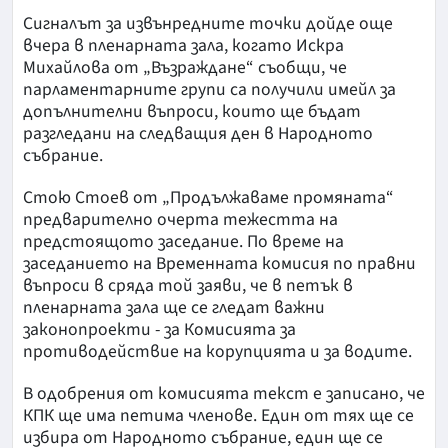
Сигналът за извънредните точки дойде още
вчера в пленарната зала, когато Искра
Михайлова от „Възраждане“ съобщи, че
парламентарните групи са получили имейл за
допълнителни въпроси, които ще бъдат
разгледани на следващия ден в Народното
събрание.
Стою Стоев от „Продължаваме промяната“
предварително очерта тежестта на
предстоящото заседание. По време на
заседанието на Временната комисия по правни
въпроси в сряда той заяви, че в петък в
пленарната зала ще се гледат важни
законопроекти - за Комисията за
противодействие на корупцията и за водите.
В одобрения от комисията текст е записано, че
КПК ще има петима членове. Един от тях ще се
избира от Народното събрание, един ще се