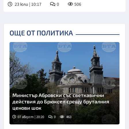
23 юли | 10:17
0
506
ОЩЕ ОТ ПОЛИТИКА
Министър Абровски със светкавични
действия до Брюксел срещу бруталния
ценови шок
07 август | 20:20
0
463