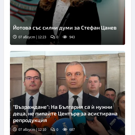
Йотова със силни думи за Стефан Цанев
07 август | 12:23
0
943
"Възраждане": На България са ѝ нужни
деца, не пипайте Центъра за асистирана
репродукция
07 август | 12:10
0
687