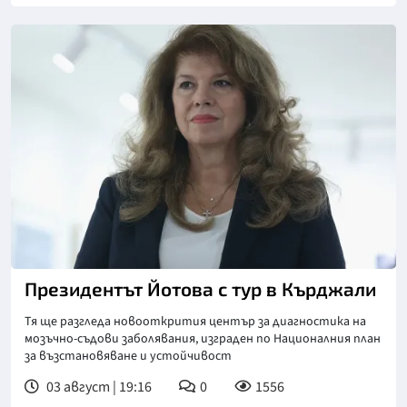
Снимка: БТА
Президентът Йотова с тур в Кърджали
Тя ще разгледа новооткрития център за диагностика на
мозъчно-съдови заболявания, изграден по Националния план
за възстановяване и устойчивост
03 август | 19:16
0
1556