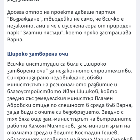
Досега отпор на проекта даваше партия
"Възраждане", твърдейки не само, че всичко е
незаконно, ами и че е изсечена гора от природен
парк "Златни пясъци", което пряко застрашава
Варна.
Широко затворени очи
Всички институции са били с „широко
затворени очи“ за незаконното строителство.
Синхронизирано недовиждане, обяви
министърът на регионалното развитие и
благоустройството Иван Шишков, който
заедно със земеделския министър Пламен
Абровски отиде по спешност в сряда във Варна,
за да види с очите си безобразието. Заедно с
тях бяха още зам.-министърът на вътрешните
работи Калоян Милтенов, зам.-министърът на
околната среда и водите Костадин Гешев,
областният управител на Варна Марио Смърков