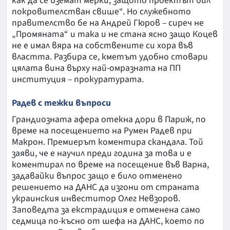
как да се вземат мерки, защото проектът бил
покровителстван свише“. Но служебното
правителство бе на Андрей Гюров – сиреч не
„Промяната“ и така и не стана ясно защо Коцев
не е имал вяра на собствените си хора във
властта. Разбира се, кметът удобно стовари
цялата вина върху най-омразната на ПП
институция – прокуратурата.
Радев с тежки въпроси
Грандиозната афера отекна дори в Париж, по
време на посещението на Румен Радев при
Макрон. Премиерът коментира скандала. Той
заяви, че е научил преди година за това и е
коментирал по време на посещение във Варна,
задавайки въпрос защо е било отменено
решението на ДАНС да изгони от страната
украинския инвеститор Олег Невзоров.
Заповедта за екстрадиция е отменена само
седмица по-късно от шефа на ДАНС, което по