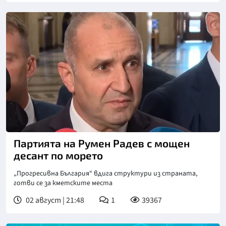
Партията на Румен Радев с мощен
десант по морето
„Прогресивна България“ вдига структури из страната,
готви се за кметските места
02 август | 21:48
1
39367