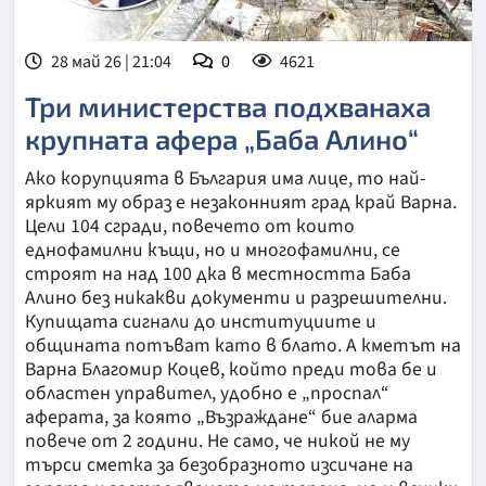
28 май 26 | 21:04
0
4621
Три министерства подхванаха
крупната афера „Баба Алино“
Ако корупцията в България има лице, то най-
яркият му образ е незаконният град край Варна.
Цели 104 сгради, повечето от които
еднофамилни къщи, но и многофамилни, се
строят на над 100 дка в местността Баба
Алино без никакви документи и разрешителни.
Купищата сигнали до институциите и
общината потъват като в блато. А кметът на
Варна Благомир Коцев, който преди това бе и
областен управител, удобно е „проспал“
аферата, за която „Възраждане“ бие аларма
повече от 2 години. Не само, че никой не му
търси сметка за безобразното изсичане на