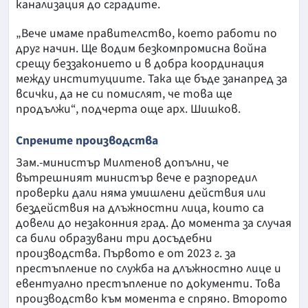
канализация до сградите.
„Вече имаме правителство, което работи по
друг начин. Ще водим безкомпромисна война
срещу беззаконието и в добра координация
между институциите. Така ще бъде занапред за
всички, да не си помислят, че това ще
продължи“, подчерта още арх. Шишков.
Спрените производства
Зам.-министър Милтенов допълни, че
вътрешният министър вече е разпоредил
проверки дали няма умишлени действия или
бездействия на длъжностни лица, които са
довели до незаконния град. До момента за случая
са били образувани три досъдебни
производства. Първото е от 2023 г. за
престъпление по служба на длъжностно лице и
евентуално престъпление по документи. Това
производство към момента е спряно. Второто