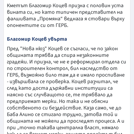
Кметът Благомир Коцев призна с половин уста
вината си, но като типичен представител на
фалшивата „Промяна“ веднага я стовари върху
опонентите си от ГЕРБ.
Благомир Коцев увърта
Пред "Нова нюз" Коцев се съгласи, че по закон
общината трябва да спира незаконните
градежи. И призна, че не е реформирал отдела си
по строителен контрол, бил наследство от
ГЕРБ, възможно било там да е имало проспиване
- извършвала се проверка. Коцев разчитал, че
след като доста държавни институции са
наясно със случващото се, те трябвало да
предприемат мерки. Но така и не обясни
собственото си бездействие. Каза само, че до
Баба Алино се стигало трудно, затова той и
общината не можели да проследят процеса. А и
при „точно такава централна власт, нямало