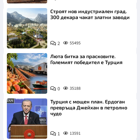
Пиксабей
Строят нов индустриален град.
300 декара чакат златни заводи
2
55495
Люта битка за прасковите.
Големият победител е Турция
0
35188
Турция с мощен план. Ердоган
превръща Джейхан в петролно
чудо
1
13591