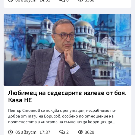
06 август | 14:55
0
3960
Любимец на седесарите излезе от боя.
Каза НЕ
Петър Стоянов се ползва с репутация, несравнимо по-
добра от тази на Борисов, особено по отношение на
почтеността и липсата на съмнения за корупция, за...
05 август | 17:37
2
3629