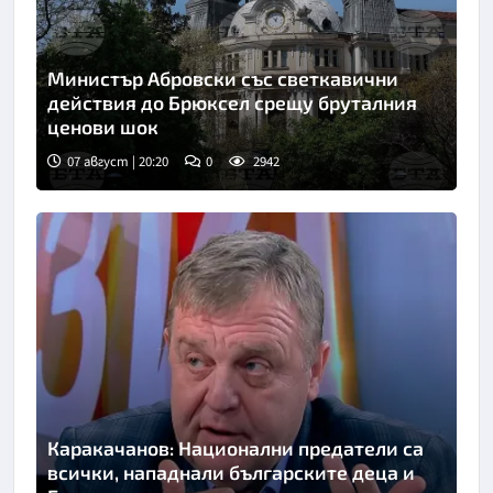
Министър Абровски със светкавични
действия до Брюксел срещу бруталния
ценови шок
07 август | 20:20
0
2942
Каракачанов: Национални предатели са
всички, нападнали българските деца и