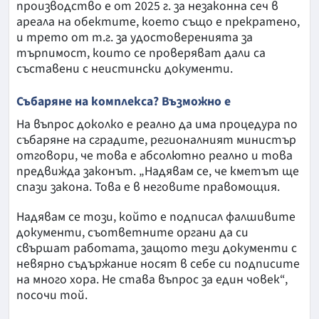
производство е от 2025 г. за незаконна сеч в
ареала на обектите, което също е прекратено,
и трето от т.г. за удостоверенията за
търпимост, които се проверяват дали са
съставени с неистински документи.
Събаряне на комплекса? Възможно е
На въпрос доколко е реално да има процедура по
събаряне на сградите, регионалният министър
отговори, че това е абсолютно реално и това
предвижда законът. „Надявам се, че кметът ще
спази закона. Това е в неговите правомощия.
Надявам се този, който е подписал фалшивите
документи, съответните органи да си
свършат работата, защото тези документи с
невярно съдържание носят в себе си подписите
на много хора. Не става въпрос за един човек“,
посочи той.