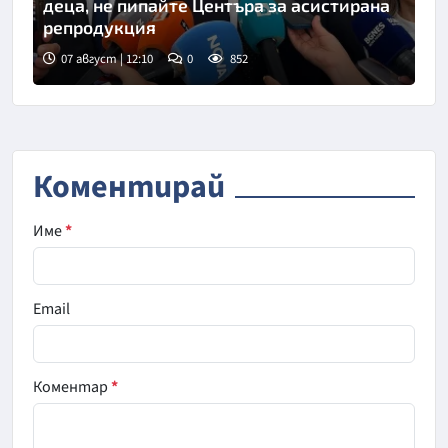
деца, не пипайте Центъра за асистирана
репродукция
07 август | 12:10
0
852
Коментирай
Име
*
Email
Коментар
*