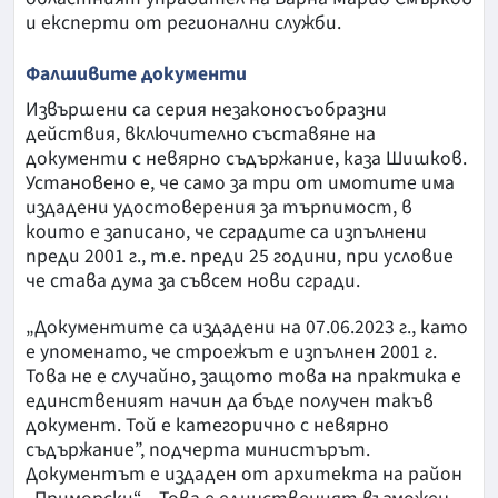
и експерти от регионални служби.
Фалшивите документи
Извършени са серия незаконосъобразни
действия, включително съставяне на
документи с невярно съдържание, каза Шишков.
Установено е, че само за три от имотите има
издадени удостоверения за търпимост, в
които е записано, че сградите са изпълнени
преди 2001 г., т.е. преди 25 години, при условие
че става дума за съвсем нови сгради.
„Документите са издадени на 07.06.2023 г., като
е упоменато, че строежът е изпълнен 2001 г.
Това не е случайно, защото това на практика е
единственият начин да бъде получен такъв
документ. Той е категорично с невярно
съдържание”, подчерта министърът.
Документът е издаден от архитекта на район