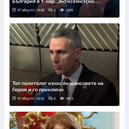
България в т. нар. „антисемитски
скандал“
07 август | 19:58
1
2206
Снимка: бТВ
Топ политолог изчисли шансовете на
Гюров и го приключи
07 август | 16:32
0
4423