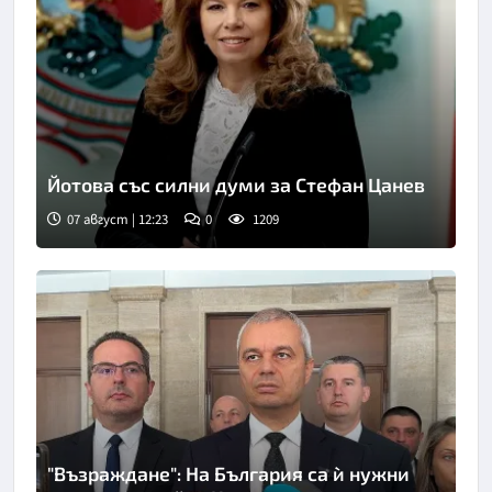
Йотова със силни думи за Стефан Цанев
07 август | 12:23
0
1209
"Възраждане": На България са ѝ нужни