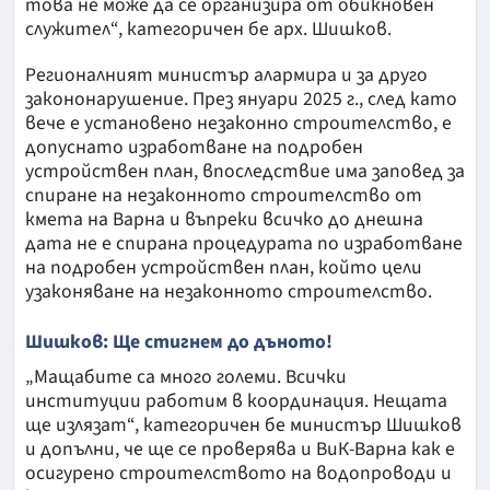
това не може да се организира от обикновен
служител“, категоричен бе арх. Шишков.
Регионалният министър алармира и за друго
закононарушение. През януари 2025 г., след като
вече е установено незаконно строителство, е
допуснато изработване на подробен
устройствен план, впоследствие има заповед за
спиране на незаконното строителство от
кмета на Варна и въпреки всичко до днешна
дата не е спирана процедурата по изработване
на подробен устройствен план, който цели
узаконяване на незаконното строителство.
Шишков: Ще стигнем до дъното!
„Мащабите са много големи. Всички
институции работим в координация. Нещата
ще излязат“, категоричен бе министър Шишков
и допълни, че ще се проверява и ВиК-Варна как е
осигурено строителството на водопроводи и