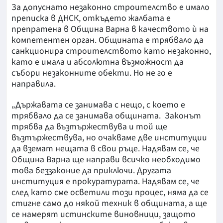
За допуснато незаконно строителство е имало
преписка в ДНСК, откъдето жалбата е
препратена в Община Варна в качеството ѝ на
компетентен орган. Общината е трябвало да
санкционира строителството като незаконно,
като е имала и абсолютна възможност да
събори незаконните обекти. Но не го е
направила.
„Държавата се занимава с нещо, с което е
трябвало да се занимава общината. Законът
трябва да възтържествува и той ще
възтържествува, но очакваме две институции
да вземат нещата в свои ръце. Надявам се, че
Община Варна ще направи всичко необходимо
това беззаконие да приключи. Другата
институция е прокуратурата. Надявам се, че
след като сме осветили този процес, няма да се
стигне само до някой техник в общината, а ще
се намерят истинските виновници, защото