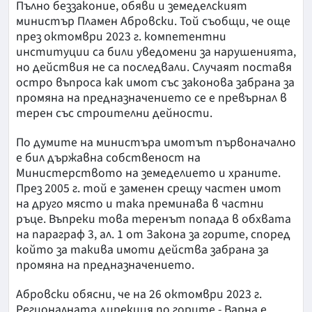
Пълно беззаконие, обяви и земеделският
министър Пламен Абровски. Той съобщи, че още
през октомври 2023 г. компетентни
институции са били уведомени за нарушенията,
но действия не са последвали. Случаят поставя
остро въпроса как имот със законова забрана за
промяна на предназначението се е превърнал в
терен със строителни дейности.
По думите на министъра имотът първоначално
е бил държавна собственост на
Министерството на земеделието и храните.
През 2005 г. той е заменен срещу частен имот
на друго място и така преминава в частни
ръце. Въпреки това теренът попада в обхвата
на параграф 3, ал. 1 от Закона за горите, според
който за такива имоти действа забрана за
промяна на предназначението.
Абровски обясни, че на 26 октомври 2023 г.
Регионалната дирекция по горите - Варна е