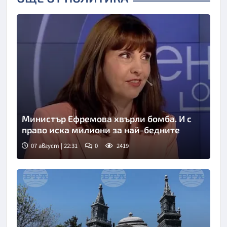
Министър Ефремова хвърли бомба. И с
право иска милиони за най-бедните
07 август | 22:31
0
2419