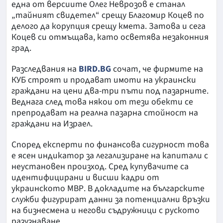
една от версиите Олег Неврозов е станал
„тайният свидетел“ срещу Благомир Коцев по
делого да корупция срещу кмета. Затова и сега
Коцев си отмъщава, като осветява незаконния
град.
Разследвания на
BIRD.BG
сочат, че фирмите на
КУБ строят и продават имоти на украински
граждани на цени два-три пъти под пазарните.
Веднага след това някои от тези обекти се
препродават на реална пазарна стойност на
граждани на Израел.
Според експерти по финансова сигурност това
е ясен индикатор за легализиране на капитали с
неустановен произход. Сред купувачите са
идентифицирани и висши кадри от
украинското МВР. В докладите на българските
служби фигурират данни за потенциални връзки
на бизнесмена и негови съдружници с руското
разузнаване.