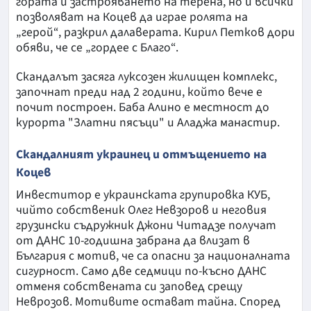
гората и застрояването на терена, но и всички
позволяват на Коцев да играе ролята на
„герой“, разкрил далаверата. Кирил Петков дори
обяви, че се „гордее с Благо“.
Скандалът засяга луксозен жилищен комплекс,
започнат преди над 2 години, който вече е
почит построен. Баба Алино е местност до
курорта "Златни пясъци" и Аладжа манастир.
Скандалният украинец и отмъщението на
Коцев
Инвеститор е украинската групировка КУБ,
чийто собственик Олег Невзоров и неговия
грузински съдружник Джони Читадзе получат
от ДАНС 10-годишна забрана да влизат в
България с мотив, че са опасни за националната
сигурност. Само две седмици по-късно ДАНС
отменя собствената си заповед срещу
Неврозов. Мотивите остават тайна. Според