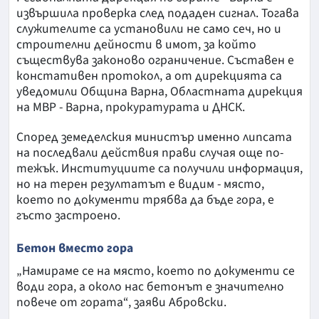
извършила проверка след подаден сигнал. Тогава
служителите са установили не само сеч, но и
строителни дейности в имот, за който
съществува законово ограничение. Съставен е
констативен протокол, а от дирекцията са
уведомили Община Варна, Областната дирекция
на МВР - Варна, прокуратурата и ДНСК.
Според земеделския министър именно липсата
на последвали действия прави случая още по-
тежък. Институциите са получили информация,
но на терен резултатът е видим - място,
което по документи трябва да бъде гора, е
гъсто застроено.
Бетон вместо гора
„Намираме се на място, което по документи се
води гора, а около нас бетонът е значително
повече от гората“, заяви Абровски.