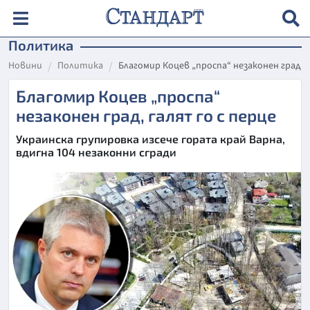
Политика
Новини
Политика
Благомир Коцев „проспа“ незаконен град, г
Благомир Коцев „проспа“
незаконен град, галят го с перце
Украинска групировка изсече гората край Варна,
вдигна 104 незаконни сгради