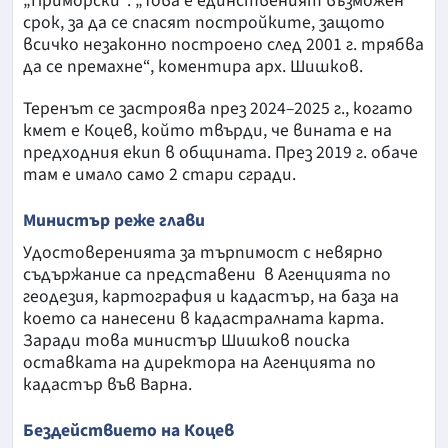
„Приморски“. „Това е единственият възможен
срок, за да се спасят постройките, защото
всичко незаконно построено след 2001 г. трябва
да се премахне“, коментира арх. Шишков.
Теренът се застроява през 2024–2025 г., когато
кмет е Коцев, който твърди, че вината е на
предходния екип в общината. През 2019 г. обаче
там е имало само 2 стари сгради.
Министър реже глави
Удостоверенията за търпимост с невярно
съдържание са представени в Агенцията по
геодезия, картография и кадастър, на база на
което са нанесени в кадастралната карта.
Заради това министър Шишков поиска
оставката на директора на Агенцията по
кадастър във Варна.
Бездействието на Коцев