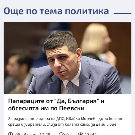
Още по тема политика
Папараците от "Да, България" и
обсесията им по Пеевски
За разлика от лидера на ДПС, Ивайло Мирчев - дори когато
среща избиратели, слиза от колата само, за да ги…бие
06 август | 17:29
0
13442