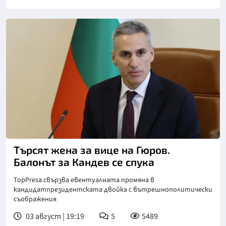
Търсят жена за вице на Гюров.
Балонът за Кандев се спука
TopPresa свързва евентуалната промяна в
кандидатпрезидентската двойка с вътрешнополитически
съображения
03 август | 19:19
5
5489