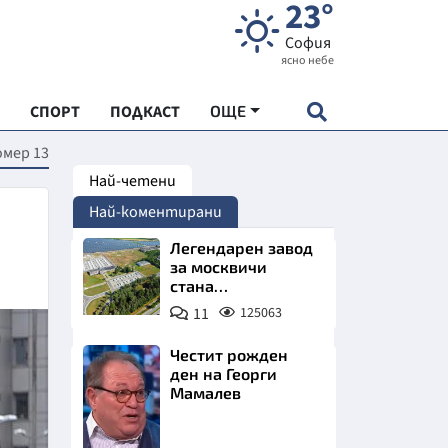
23°
София
ясно небе
СПОРТ
ПОДКАСТ
ОЩЕ
омер 13
Най-четени
НДАРТ
Най-коментирани
АДЕМИЯ "ЧУДЕСАТА НА БЪЛГАРИЯ"
Легендарен завод
за москвичи
стана
Е
индустриално
11
125063
чудо. Позлатява
Северна България
Честит рожден
ден на Георги
Мамалев
СКАТА ХРАНА
Снимка:
АРСКАТА ИКОНОМИКА