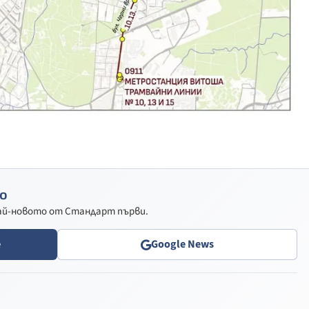
о
най-новото от Стандарт първи.
e
Google News