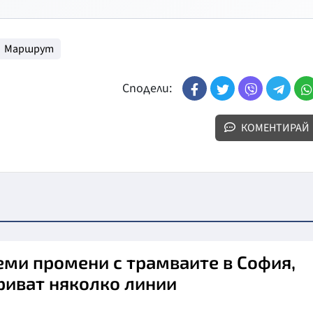
Маршрут
Сподели:
КОМЕНТИРАЙ
еми промени с трамваите в София,
риват няколко линии