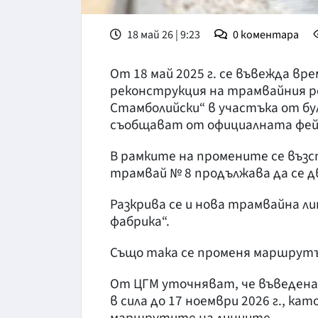
18 май 26 | 9:23
0
коментара
От 18 май 2025 г. се въвежда вр
реконструкция на трамвайния ре
Стамболийски“ в участъка от бул
съобщават от официалната фейс
В рамките на промените се въз
трамвай № 8 продължава да се 
Разкрива се и нова трамвайна л
фабрика“.
Също така се променя маршрутъ
От ЦГМ уточняват, че въведена
в сила до 17 ноември 2026 г., ка