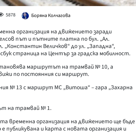
5878
Боряна Колчагова
еменна организация на движението заради
лсов път и пътните платна по бул. „Ал.
. „Константин Величков“ до ул. „Западна“,
бук страница на Център за градска мобилност.
становява маршрутът на трамвай № 10, а
движи по постоянния си маршрут.
иния № 13 с маршрут МС „Витоша“ – гара „Захарна
т на трамвай № 1.
та временна организация на движението ще бъде
то е публикувана и карта с новата организация и