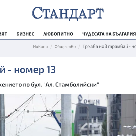
ВЯТ
БИЗНЕС
ЛЮБОПИТНО
ЧУДЕСАТА НА БЪЛГАРИЯ
РЕГИОНАЛНИ
Тръгва нов трамвай - н
Новини
Общество
ВЕСТНИК СТА
й - номер 13
МЛАДЕЖКА АК
ЗДРАВЕ
ението по бул. "Ал. Стамболийски"
ОБРАЗОВАНИ
МОЯТ ГРАД
ТЕХНОЛОГИИ
ДА!НА БЪЛГАР
ДА! НА БЪЛГ