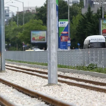
КУЛТУРА
ПРАВОСЪДИЕ
КРИМИ
КИБЕРЗАЩИТ
ВЯРА
ОБЯВИ
ВОЙНАТА В У
ВРЕМЕТО