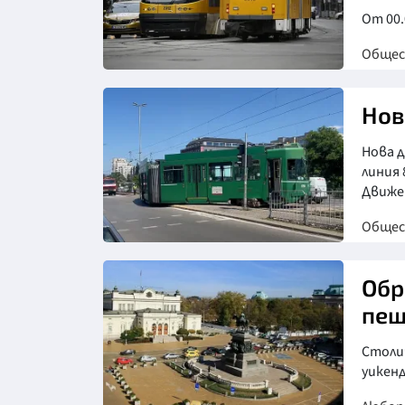
От 00.
Обще
Снимка: БГНЕС
Нов
Нова д
линия 
Движен
Обще
Обр
пеш
Столи
уикен