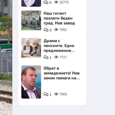
0
22775
БНТ
Наш гигант
позлати беден
град. Нов завод
0
7952
НИЦИ
Драма с
пенсиите. Едно
предложение
удря над 800 000
1
7717
българи
КРАЙНА
Обрат в
земеделието! Нов
закон помага на
производителите
Снимка:
1
7563
бТВ