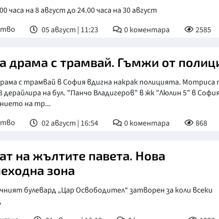
00 часа на 8 август до 24.00 часа на 30 август
ство
05 август | 11:23
0
коментара
2585
а драма с трамвай. Гъмжи от полиц
рама с трамвай в София вдигна накрак полицията. Мотриса 
8 дерайлира на бул. "Панчо Владигеров" в жк "Люлин 5" в София
ието на тр...
ство
02 август | 16:54
0
коментара
868
ат на жълтите павета. Нова
еходна зона
чният булевард „Цар Освободител“ затворен за коли всеки
д