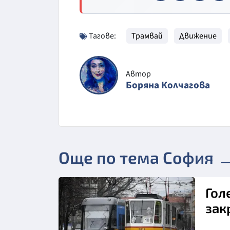
Тагове:
Трамвай
Движение
Автор
Боряна Колчагова
Още по тема София
Гол
зак