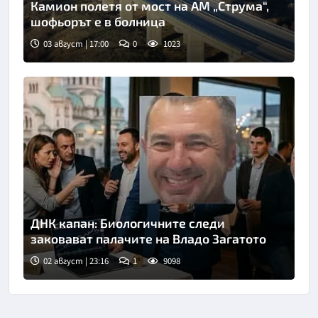
Камион полетя от мост на АМ „Струма“,
шофьорът е в болница
03 август | 17:00
0
1023
ДНК капан: Биологичните следи
заковават палачите на Владо Загатото
02 август | 23:16
1
9098