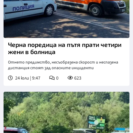
Снимка: БТА
Черна поредица на пътя прати четири
жени в болница
Отнето предимство, несъобразена скорост и неспазена
дистанция стоят зад опасните инциденти
24 юли | 9:47
0
623