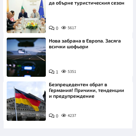
да обърне туристическия сезон
0
5617
Нова забрана в Европа. Засяга
всички шофьори
1
5351
Безпрецедентен обрат в
Германия! Причини, тенденции
и предупреждение
0
4237