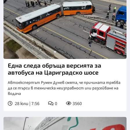
Снимка: БТА
Една следа обръща версията за
автобуса на Цариградско шосе
Автоекспертът Румен Дунев смята, че причината трябва
да се търси в техническа неизправност или разсейване на
водача
28 юли | 7:56
0
3560