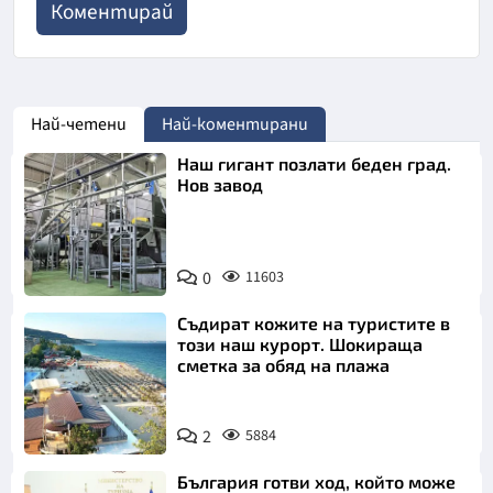
Най-четени
Най-коментирани
Наш гигант позлати беден град.
Нов завод
0
11603
Съдират кожите на туристите в
този наш курорт. Шокираща
сметка за обяд на плажа
2
5884
България готви ход, който може