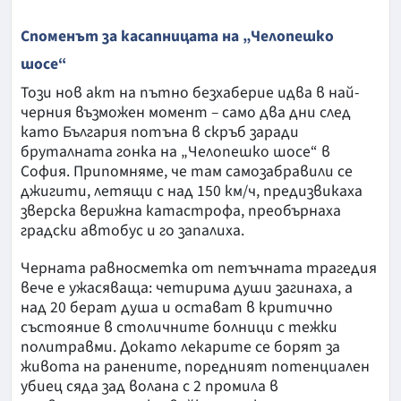
Споменът за касапницата на „Челопешко
шосе“
Този нов акт на пътно безхаберие идва в най-
черния възможен момент – само два дни след
като България потъна в скръб заради
бруталната гонка на „Челопешко шосе“ в
София. Припомняме, че там самозабравили се
джигити, летящи с над 150 км/ч, предизвикаха
зверска верижна катастрофа, преобърнаха
градски автобус и го запалиха.
Черната равносметка от петъчната трагедия
вече е ужасяваща: четирима души загинаха, а
над 20 берат душа и остават в критично
състояние в столичните болници с тежки
политравми. Докато лекарите се борят за
живота на ранените, поредният потенциален
убиец сяда зад волана с 2 промила в