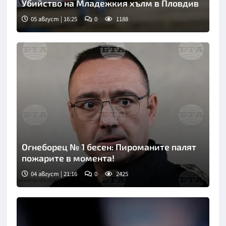
Убийство на Младежкия хълм в Пловдив
05 август | 16:25
0
1188
Огнеборец № 1 бесен: Пироманите палят
пожарите в момента!
04 август | 21:16
0
2425