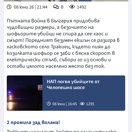
08 юни 26 | 21:44
0
1492
Пътната война в България придобива
чудовищни размери, а безочието на
шофьорите-убийци не спира да сее хаос и
смърт! Поредният безумен екшън се разигра в
хасковското село Тракиец, където пиян до
козилката шофьор се заби с бясна скорост в
електрически стълб, събори го из основи и
остави цялото населено място без ток.
НАП погва убийците от
Челопешко шосе
08 юни | 16:45
1295
Снимка:
2 промила зад волана!
БТА
Тежкият инцидент, който по едно истинско