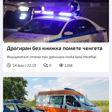
Дрогиран без книжка помете ченгета
Инцидентът станал при зрелищна гонка край Несебър
24 юли | 22:19
0
1268