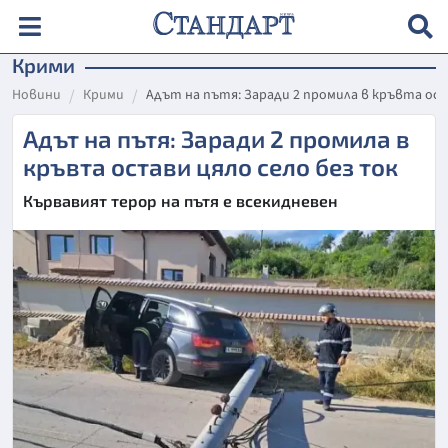
Крими
Новини
Крими
Адът на пътя: Заради 2 промила в кръвта ост
Адът на пътя: Заради 2 промила в
кръвта остави цяло село без ток
Кървавият терор на пътя е всекидневен