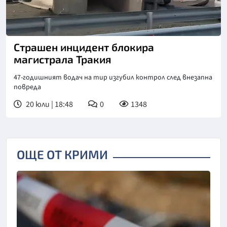
Страшен инцидент блокира
магистрала Тракия
47-годишният водач на тир изгубил контрол след внезапна
повреда
20 юли | 18:48
0
1348
ОЩЕ ОТ КРИМИ