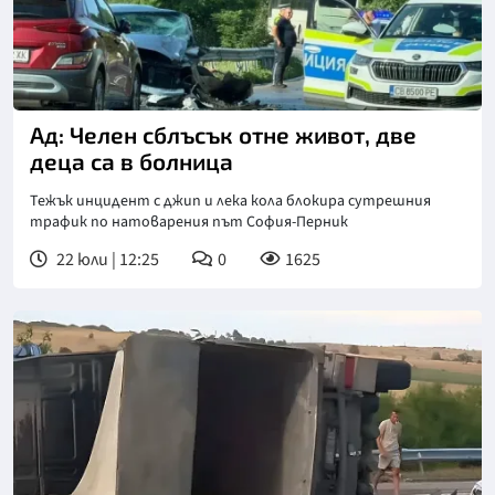
Ад: Челен сблъсък отне живот, две
деца са в болница
Тежък инцидент с джип и лека кола блокира сутрешния
трафик по натоварения път София-Перник
22 юли | 12:25
0
1625