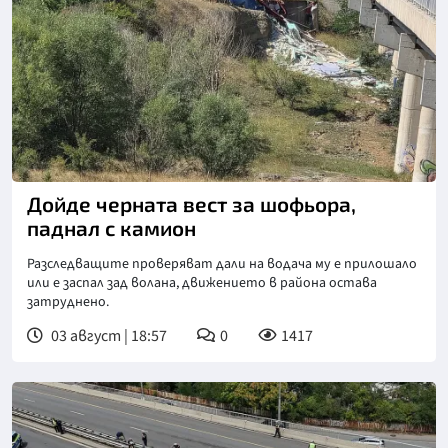
Дойде черната вест за шофьора,
паднал с камион
Разследващите проверяват дали на водача му е прилошало
или е заспал зад волана, движението в района остава
затруднено.
03 август | 18:57
0
1417