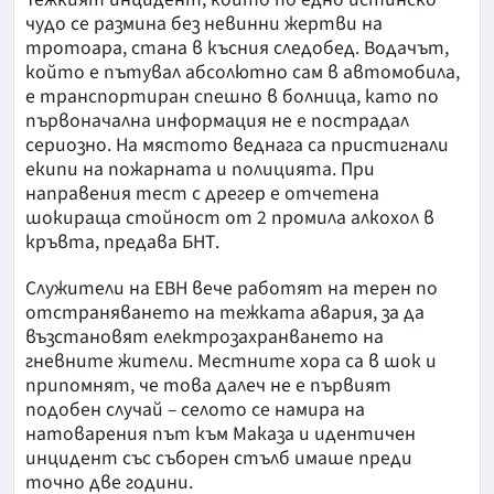
чудо се размина без невинни жертви на
тротоара, стана в късния следобед. Водачът,
който е пътувал абсолютно сам в автомобила,
е транспортиран спешно в болница, като по
първоначална информация не е пострадал
сериозно. На мястото веднага са пристигнали
екипи на пожарната и полицията. При
направения тест с дрегер е отчетена
шокираща стойност от 2 промила алкохол в
кръвта, предава БНТ.
Служители на ЕВН вече работят на терен по
отстраняването на тежката авария, за да
възстановят електрозахранването на
гневните жители. Местните хора са в шок и
припомнят, че това далеч не е първият
подобен случай – селото се намира на
натоварения път към Маказа и идентичен
инцидент със съборен стълб имаше преди
точно две години.