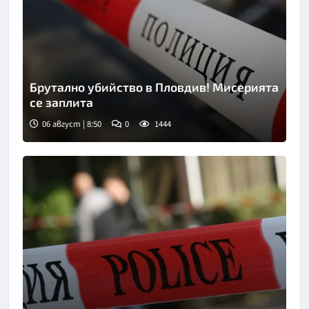
Брутално убийство в Пловдив! Мисерията
се заплита
06 август | 8:50
0
1444
Снимка: goggle