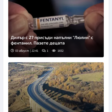
Дилър с 27 присъди напълни "Люлин" с
фентанил. Пазете децата
03 август | 22:41
1
1652