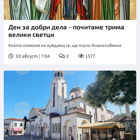
Ден за добри дела - почитаме трима
велики светци
Който помогне на нуждаещ се, ще поучи благословения
03 август | 7:04
0
1577