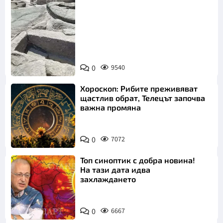
Снимка:
Bulgaria ON
0
9540
AIR
Хороскоп: Рибите преживяват
щастлив обрат, Телецът започва
важна промяна
0
7072
Топ синоптик с добра новина!
На тази дата идва
захлаждането
0
6667