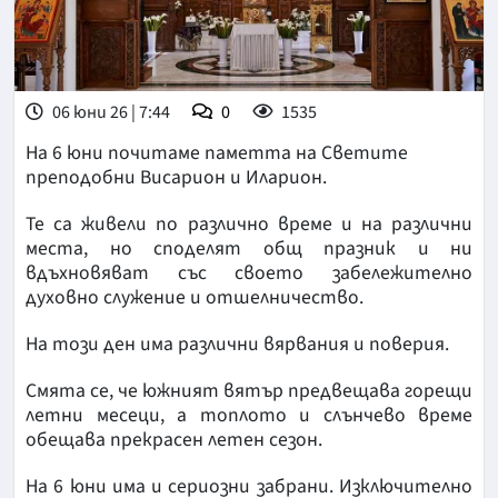
06 юни 26 | 7:44
0
1535
На 6 юни почитаме паметта на Светите
преподобни Висарион и Иларион.
Те са живели по различно време и на различни
места, но споделят общ празник и ни
вдъхновяват със своето забележително
духовно служение и отшелничество.
На този ден има различни вярвания и поверия.
Смята се, че южният вятър предвещава горещи
летни месеци, а топлото и слънчево време
обещава прекрасен летен сезон.
На 6 юни има и сериозни забрани. Изключително