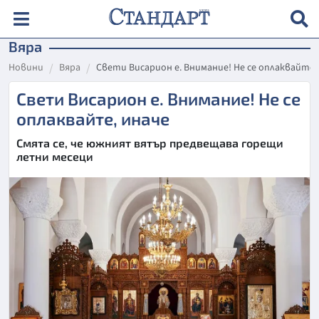
Вяра
Новини
Вяра
Свети Висарион е. Внимание! Не се оплаквайте,
Свети Висарион е. Внимание! Не се
оплаквайте, иначе
Смята се, че южният вятър предвещава горещи
летни месеци