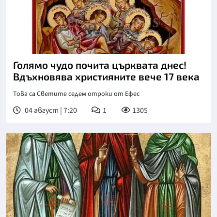
Голямо чудо почита църквата днес!
Вдъхновява християните вече 17 века
Това са Светите седем отроки от Ефес
04 август | 7:20
1
1305