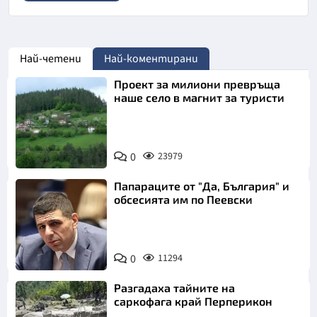
Най-четени
Най-коментирани
Проект за милиони превръща
наше село в магнит за туристи
0
23979
Папараците от "Да, България" и
обсесията им по Пеевски
0
11294
Разгадаха тайните на
саркофага край Перперикон