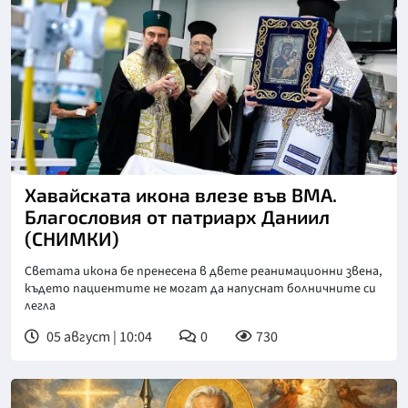
Хавайската икона влезе във ВМА.
Благословия от патриарх Даниил
(СНИМКИ)
Светата икона бе пренесена в двете реанимационни звена,
където пациентите не могат да напуснат болничните си
легла
05 август | 10:04
0
730