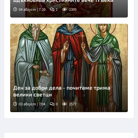
04 август | 7:20
1
1305
Ден за добри дела - почитаме трима
велики светци
03 август | 7:04
0
1577