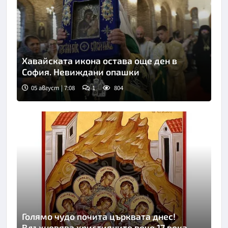
Хавайската икона остава още ден в
София. Невиждани опашки
05 август | 7:08
1
804
Голямо чудо почита църквата днес!
Вдъхновява християните вече 17 века