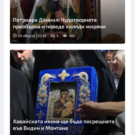
Патриарх Даниил: Чудотворната
преобърна и поведе хиляди миряни
05 август | 23:39
1
485
Хавайската икона ще бъде посрещната
във Видин и Монтана