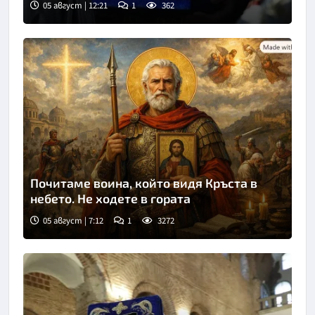
05 август | 12:21
1
362
Снимка: БГНЕС
Почитаме воина, който видя Кръста в
небето. Не ходете в гората
05 август | 7:12
1
3272