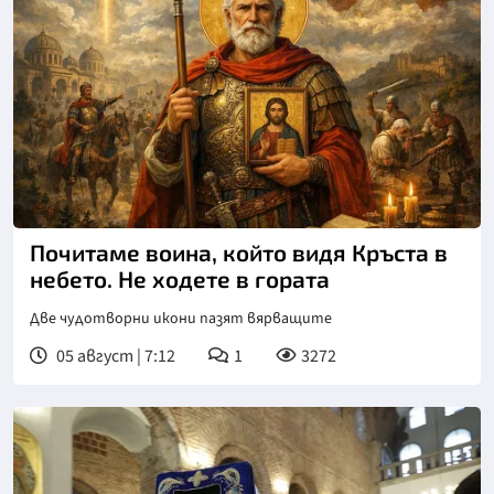
Почитаме воина, който видя Кръста в
небето. Не ходете в гората
Две чудотворни икони пазят вярващите
05 август | 7:12
1
3272