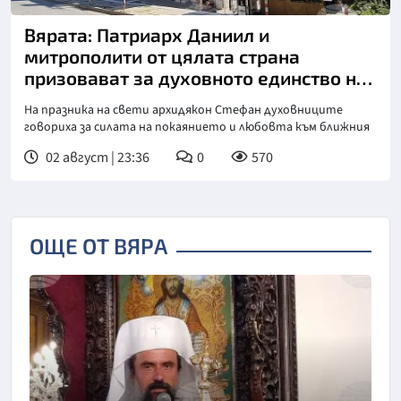
Вярата: Патриарх Даниил и
митрополити от цялата страна
призовават за духовното единство на
българите
На празника на свети архидякон Стефан духовниците
говориха за силата на покаянието и любовта към ближния
02 август | 23:36
0
570
ОЩЕ ОТ ВЯРА