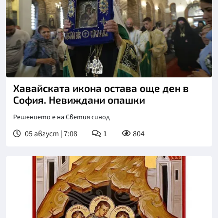
Хавайската икона остава още ден в
София. Невиждани опашки
Решението е на Светия синод
05 август | 7:08
1
804