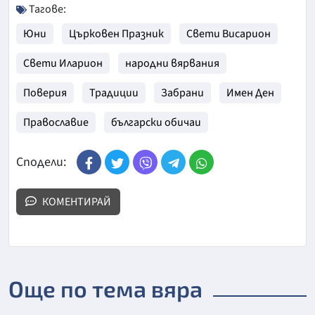
Тагове:
Юни
Църковен Празник
Свети Висарион
Свети Иларион
народни вярвания
Поверия
Традиции
Забрани
Имен Ден
Православие
български обичаи
Сподели:
КОМЕНТИРАЙ
Още по тема вяра