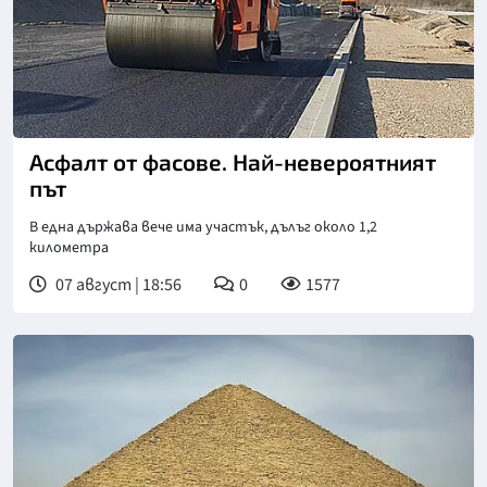
Асфалт от фасове. Най-невероятният
път
В една държава вече има участък, дълъг около 1,2
километра
07 август | 18:56
0
1577