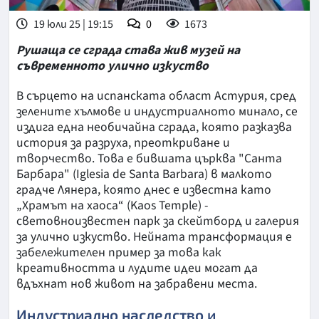
19 юли 25 | 19:15
0
1673
Рушаща се сграда става жив музей на
съвременното улично изкуство
В сърцето на испанската област Астурия, сред
зелените хълмове и индустриалното минало, се
издига една необичайна сграда, която разказва
история за разруха, преоткриване и
творчество. Това е бившата църква "Санта
Барбара" (Iglesia de Santa Barbara) в малкото
градче Лянера, която днес е известна като
„Храмът на хаоса“ (Kaos Temple) -
световноизвестен парк за скейтборд и галерия
за улично изкуство. Нейната трансформация е
забележителен пример за това как
креативността и лудите идеи могат да
вдъхнат нов живот на забравени места.
Индустриално наследство и