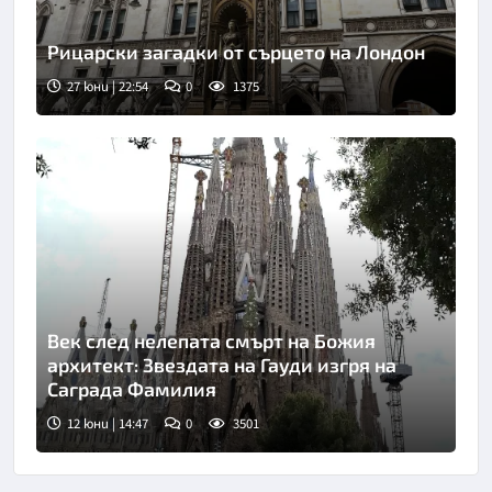
Рицарски загадки от сърцето на Лондон
27 юни | 22:54
0
1375
Век след нелепата смърт на Божия
архитект: Звездата на Гауди изгря на
Саграда Фамилия
12 юни | 14:47
0
3501