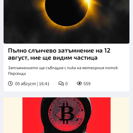
Снимка: goggle
Пълно слънчево затъмнение на 12
август, ние ще видим частица
Затъмнението ще съвпадне с пика на метеорния поток
Персеиди
05 август | 16:41
0
559