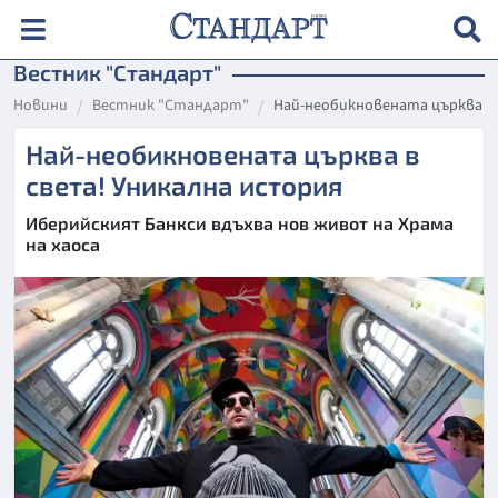
Вестник "Стандарт"
Новини
Вестник "Стандарт"
Най-необикновената църква в
Най-необикновената църква в
света! Уникална история
Иберийският Банкси вдъхва нов живот на Храма
на хаоса