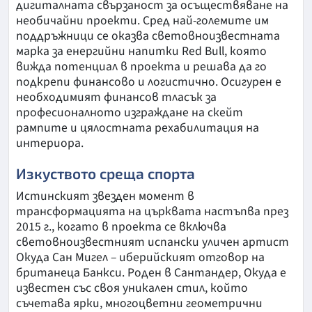
дигиталната свързаност за осъществяване на
необичайни проекти. Сред най-големите им
поддръжници се оказва световноизвестната
марка за енергийни напитки Red Bull, която
вижда потенциал в проекта и решава да го
подкрепи финансово и логистично. Осигурен е
необходимият финансов тласък за
професионалното изграждане на скейт
рампите и цялостната рехабилитация на
интериора.
Изкуството среща спорта
Истинският звезден момент в
трансформацията на църквата настъпва през
2015 г., когато в проекта се включва
световноизвестният испански уличен артист
Окуда Сан Мигел – иберийският отговор на
британеца Банкси. Роден в Сантандер, Окуда е
известен със своя уникален стил, който
съчетава ярки, многоцветни геометрични