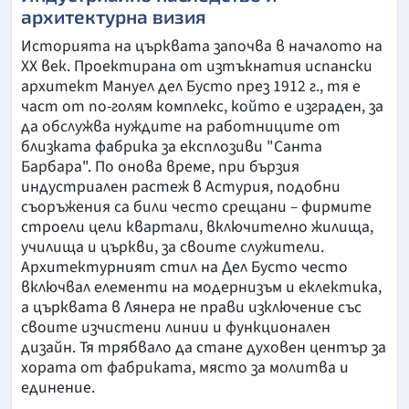
архитектурна визия
Историята на църквата започва в началото на
ХХ век. Проектирана от изтъкнатия испански
архитект Мануел дел Бусто през 1912 г., тя е
част от по-голям комплекс, който е изграден, за
да обслужва нуждите на работниците от
близката фабрика за експлозиви "Санта
Барбара". По онова време, при бързия
индустриален растеж в Астурия, подобни
съоръжения са били често срещани – фирмите
строели цели квартали, включително жилища,
училища и църкви, за своите служители.
Архитектурният стил на Дел Бусто често
включвал елементи на модернизъм и еклектика,
а църквата в Лянера не прави изключение със
своите изчистени линии и функционален
дизайн. Тя трябвало да стане духовен център за
хората от фабриката, място за молитва и
единение.