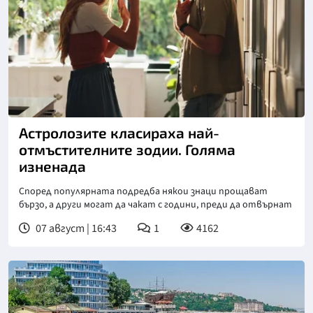
Снимка: iStock
Астролозите класираха най-
отмъстителните зодии. Голяма
изненада
Според популярната подредба някои знаци прощават
бързо, а други могат да чакат с години, преди да отвърнат
07 август | 16:43
1
4162