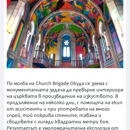
По молба на Church Brigade Окуда се заема с
монументалната задача да превърне интериора
на църквата в произведение на изкуството. В
продължение на няколко дни, с помощта на екип
от асистенти и при употребата на много
спрей, той покрива стените, тавана и
сводовете с хиляди квадратни метри боя.
Резултатът е умопомрачителна експлозия от