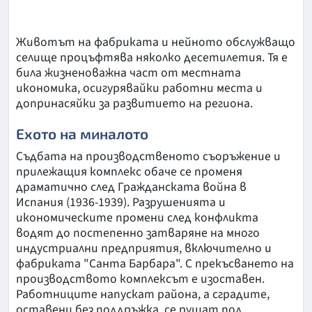
Животът на фабриката и нейното обслужващо
селище процъфтява няколко десетилетия. Тя е
била жизненоважна част от местната
икономика, осигурявайки работни места и
допринасяйки за развитието на региона.
Ехото на миналото
Съдбата на производственото съоръжение и
прилежащия комплекс обаче се променя
драматично след Гражданската война в
Испания (1936-1939). Разрушенията и
икономическите промени след конфликта
водят до постепенно затваряне на много
индустриални предприятия, включително и
фабриката "Санта Барбара". С прекъсването на
производството комплексът е изоставен.
Работниците напускат района, а сградите,
оставени без поддръжка, се рушат под