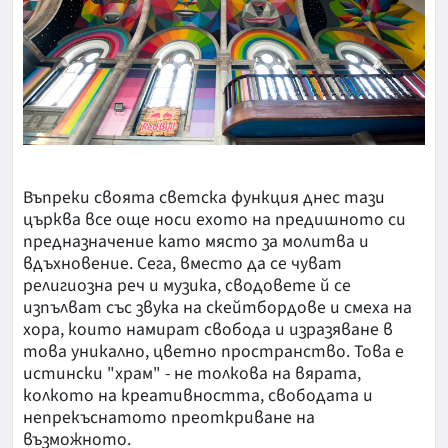
Въпреки своята светска функция днес тази
църква все още носи ехото на предишното си
предназначение като място за молитва и
вдъхновение. Сега, вместо да се чуват
религиозна реч и музика, сводовете й се
изпълват със звука на скейтбордове и смеха на
хора, които намират свобода и изразяване в
това уникално, цветно пространство. Това е
истински "храм" - не толкова на вярата,
колкото на креативността, свободата и
непрекъснатото преоткриване на
възможното.