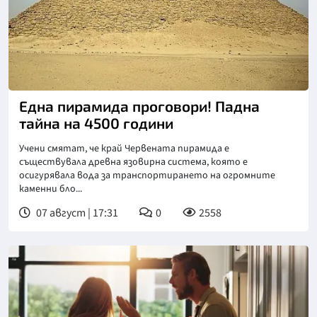
Снимка: goggle
Една пирамида проговори! Падна
тайна на 4500 години
Учени смятат, че край Червената пирамида е
съществувала древна язовирна система, която е
осигурявала вода за транспортирането на огромните
каменни бло...
07 август | 17:31
0
2558