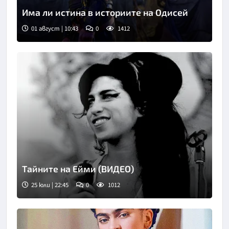
Има ли истина в историите на Одисей
01 август | 10:43
0
1412
Тайните на Ейми (ВИДЕО)
25 юли | 22:45
0
1012