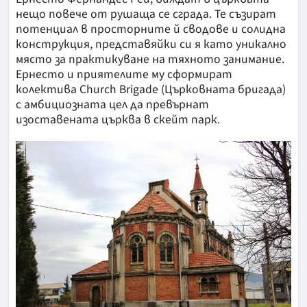
нещо повече от рушаща се сграда. Те съзират
потенциал в просторните й сводове и солидна
конструкция, представяйки си я като уникално
място за практикуване на тяхното занимание.
Ернесто и приятелите му сформират
колектива Church Brigade (Църковната бригада)
с амбициозната цел да превърнат
изоставената църква в скейт парк.