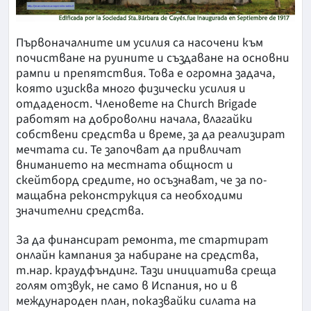
Първоначалните им усилия са насочени към
почистване на руините и създаване на основни
рампи и препятствия. Това е огромна задача,
която изисква много физически усилия и
отдаденост. Членовете на Church Brigade
работят на доброволни начала, влагайки
собствени средства и време, за да реализират
мечтата си. Те започват да привличат
вниманието на местната общност и
скейтборд средите, но осъзнават, че за по-
мащабна реконструкция са необходими
значителни средства.
За да финансират ремонта, те стартират
онлайн кампания за набиране на средства,
т.нар. краудфъндинг. Тази инициатива среща
голям отзвук, не само в Испания, но и в
международен план, показвайки силата на