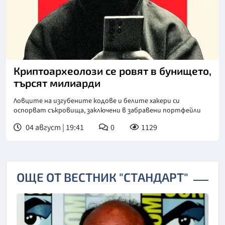
Криптоархеолози се ровят в бунището,
търсят милиарди
Ловците на изгубените кодове и белите хакери си
оспорват съкровища, заключени в забравени портфейли
04 август | 19:41
0
1129
ОЩЕ ОТ ВЕСТНИК "СТАНДАРТ"