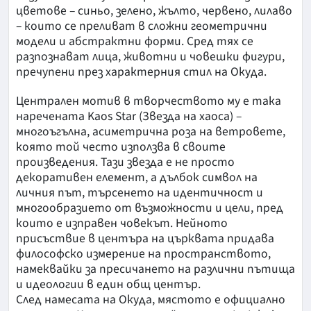
цветове – синьо, зелено, жълто, червено, лилаво
– които се преливат в сложни геометрични
модели и абстрактни форми. Сред тях се
разпознават лица, животни и човешки фигури,
пречупени през характерния стил на Окуда.
Централен мотив в творчеството му е така
наречената Kaos Star (Звезда на хаоса) –
многоъгълна, асиметрична роза на ветровете,
която той често използва в своите
произведения. Тази звезда е не просто
декоративен елемент, а дълбок символ на
личния път, търсенето на идентичност и
многообразието от възможности и цели, пред
които е изправен човекът. Нейното
присъствие в центъра на църквата придава
философско измерение на пространството,
намеквайки за пресичането на различни пътища
и идеологии в един общ център.
След намесата на Окуда, мястото е официално