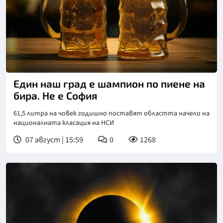
Снимка: goggle
Един наш град е шампион по пиене на
бира. Не е София
61,5 литра на човек годишно поставят областта начело на
националната класация на НСИ
07 август | 15:59
0
1268