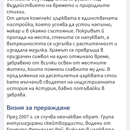
въздействието на времето и природните
стихии.
От целия комплекс църквата е единствената
постройка, която успява да устои напълно,
макар и в окаяно състояние. Покривът й
пропада на места, стените се напукват, а
вътрешността се изпълва с растителност и
изпадала мазилка. Храмът се превръща в
призрачен символ на едно отминало време,
забравено от всички освен от местните
жители, които помнели славните му дни. В
продължение на десетилетия църквата стои
като мълчалив свидетел на индустриалната
история на Астурия, бавно потъвайки в
забрава.
Визия за прераждане
През 2007 г. се случва неочакван обрат. Група
ентусиазирани скейтбордисти, водени от
Ернесто Фернандес Рей, виждат в църквата