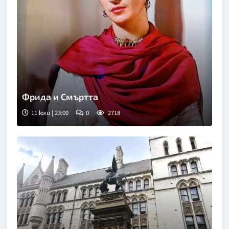
Фрида и Смъртта
11 юли | 23:00
0
2718