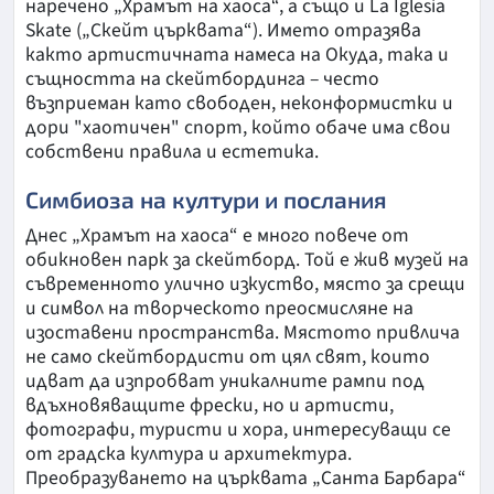
наречено „Храмът на хаоса“, а също и La Iglesia
Skate („Скейт църквата“). Името отразява
както артистичната намеса на Окуда, така и
същността на скейтбординга – често
възприеман като свободен, неконформистки и
дори "хаотичен" спорт, който обаче има свои
собствени правила и естетика.
Симбиоза на култури и послания
Днес „Храмът на хаоса“ е много повече от
обикновен парк за скейтборд. Той е жив музей на
съвременното улично изкуство, място за срещи
и символ на творческото преосмисляне на
изоставени пространства. Мястото привлича
не само скейтбордисти от цял свят, които
идват да изпробват уникалните рампи под
вдъхновяващите фрески, но и артисти,
фотографи, туристи и хора, интересуващи се
от градска култура и архитектура.
Преобразуването на църквата „Санта Барбара“