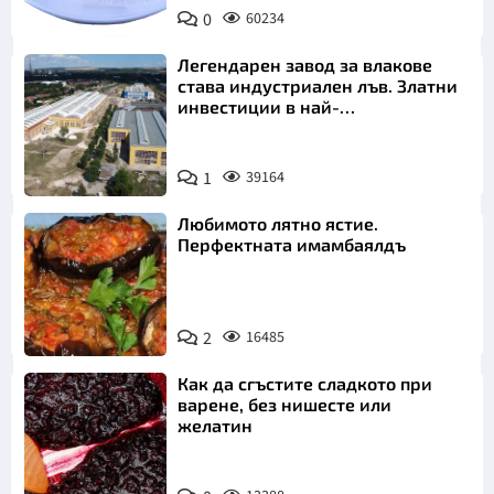
Снимка:
0
60234
Пиксабей
Легендарен завод за влакове
става индустриален лъв. Златни
инвестиции в най-
аристократичния ни град
1
39164
Любимото лятно ястие.
Перфектната имамбаялдъ
2
16485
Как да сгъстите сладкото при
варене, без нишесте или
желатин