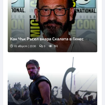
Как Чък Ръсел вкара Скалата в Гинес
01 август | 23:30
0
591