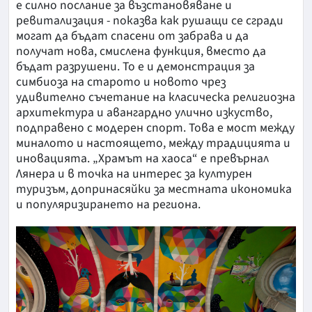
е силно послание за възстановяване и
ревитализация - показва как рушащи се сгради
могат да бъдат спасени от забрава и да
получат нова, смислена функция, вместо да
бъдат разрушени. То е и демонстрация за
симбиоза на старото и новото чрез
удивително съчетание на класическа религиозна
архитектура и авангардно улично изкуство,
подправено с модерен спорт. Това е мост между
миналото и настоящето, между традицията и
иновацията. „Храмът на хаоса“ е превърнал
Лянера и в точка на интерес за културен
туризъм, допринасяйки за местната икономика
и популяризирането на региона.