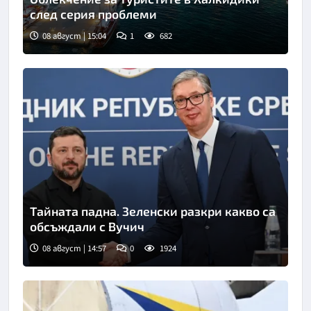
след серия проблеми
08 август | 15:04
1
682
Тайната падна. Зеленски разкри какво са
обсъждали с Вучич
08 август | 14:57
0
1924