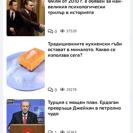
Филм от 2010 г. е обявен за най-
великия психологически
трилър в историята
0
37539
Традиционните кухненски гъби
остават в миналото. Какво се
използва сега?
Снимка:
0
19278
Пиксабей
Турция с мощен план. Ердоган
превръща Джейхан в петролно
чудо
1
16363