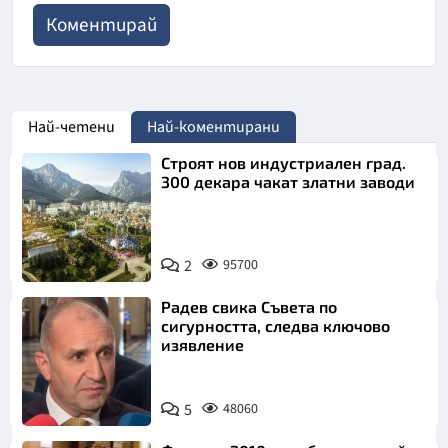
Най-четени
Най-коментирани
Строят нов индустриален град.
300 декара чакат златни заводи
2
95700
Радев свика Съвета по
сигурността, следва ключово
изявление
5
48060