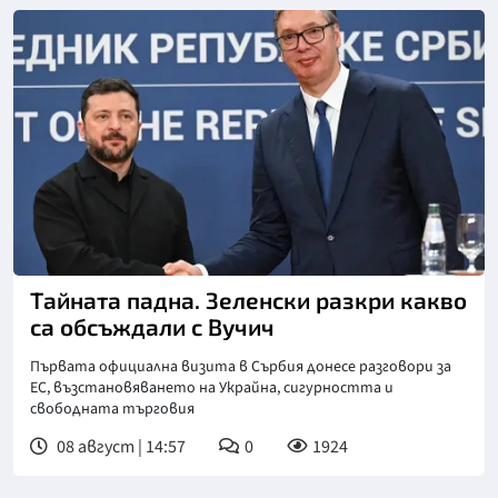
Тайната падна. Зеленски разкри какво
са обсъждали с Вучич
Първата официална визита в Сърбия донесе разговори за
ЕС, възстановяването на Украйна, сигурността и
свободната търговия
08 август | 14:57
0
1924