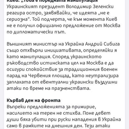
Киев: „Това е поредната манипулация“
Украинският президент Володимир Зеленски
реагира остро, заявявайки, че идеята „не е
сериозна“. Той подчерта, че към момента Киев
не е получил официално предложение от Москва
по дипломатически път.
Външният министър на Украйна Андрий Сибига
също отхвърли инициативата, определяйки я
като манипулация. Според украинското
ръководство истинската цел на Москва е да
осигури спокойствие за традиционния военен
парад на Червения площад, като неутрализира
заплахата от евентуални украински въздушни
атаки по време на празненствата.
Кървав ден на фронта
Въпреки предложенията за примирие,
насилието на терен не стихва. Поне девет
души бяха убити при руски нападения в Украйна
само в рамките на днешния ден. Тези атаки