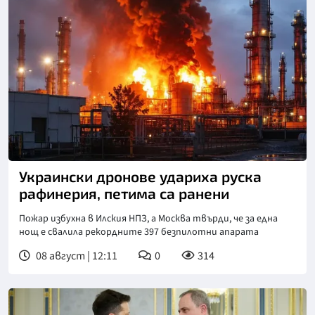
Украински дронове удариха руска
рафинерия, петима са ранени
Пожар избухна в Илския НПЗ, а Москва твърди, че за една
нощ е свалила рекордните 397 безпилотни апарата
08 август | 12:11
0
314