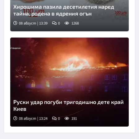
Хирошима пазила десетилетия наред
тайна, родена в ядрения огън
08 август | 13:39
0
1268
Руски удар погуби тригодишно дете край
Киев
08 август | 13:24
0
191