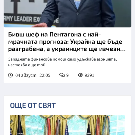
Бивш шеф на Пентагона с най-
мрачната прогноза: Украйна ще бъде
разграбена, а украинците ще изчезнат
като народ!
Западната финансова помощ само удължава агонията,
настоява още той
04 август | 22:05
9
9391
ОЩЕ ОТ СВЯТ