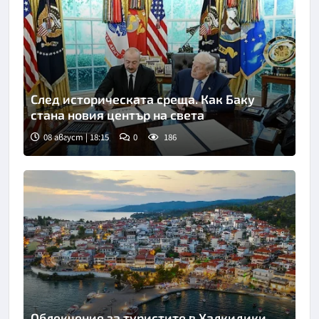
След историческата среща. Как Баку
стана новия център на света
08 август | 18:15
0
186
Облекчение за туристите в Халкидики