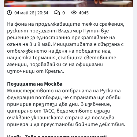
04 май 26 | 20:54
0
4045
На фона на продължаващите тежки сражения,
руският президент Владимир Путин взе
решение за едностранно прекратяване на
огъня на 8 и 9 май. Инициативата е свързана с
отбелязването на Деня на победата над
нацистка Германия, съобщиха световните
агенции, позовавайки се на официални
източници от Кремъл.
Позицията на Москва
Министерството на отбраната на Руската
федерация потвърди, че страната ще обяви
примирие през тези два дни. В изявление,
цитирано от ТАСС, ведомството изрази
очакване украинската страна да последва
примера и да преустанови бойните действия.