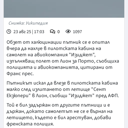
Снимка: Уикипедия
23 авг 25 | 17:03
0
1097
Обзет от халюцинации пътник се е опитал
вчера да нахлуе в пилотската кабина на
самолет на авиокомпания "Изиджет",
изпълняващ полет от Лион за Порто, съобщиха
полицията и авиокомпанията, цитирани от
Франс прес.
Пътникът искал да влезе в пилотската кабина
малко след излитането от летище "Сент
Екзюпери" в Лион, съобщи "Изиджет" пред АФП.
Той е бил задържан от другите пътници и е
държан, докато самолетът не се е върнал на
летището, където е бил арестуван, добави
френската полиция.