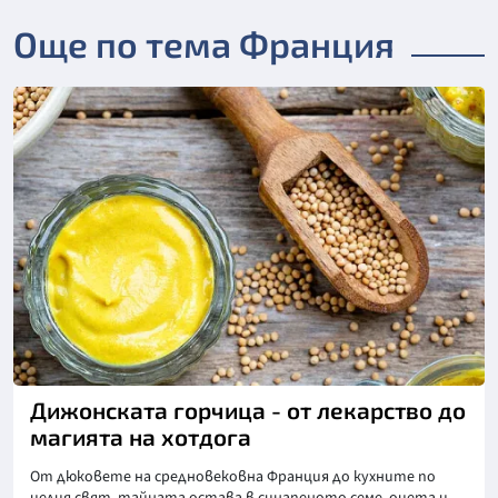
Още по тема Франция
Снимка: goggle
Дижонската горчица - от лекарство до
магията на хотдога
От дюковете на средновековна Франция до кухните по
целия свят, тайната остава в синапеното семе, оцета и