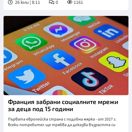
26 юли | 8:11
0
1161
Снимка: goggle
Франция забрани социалните мрежи
за деца под 15 години
Първата европейска страна с подобна мярка - от 2027 г.
всеки потребител ще трябва да доказва възрастта си