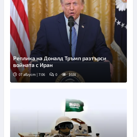
Реплика на Доналд Тръмп разтърси
войната с Иран
07 август | 7:06
0
1028
Снимка: Асошиейтед прес