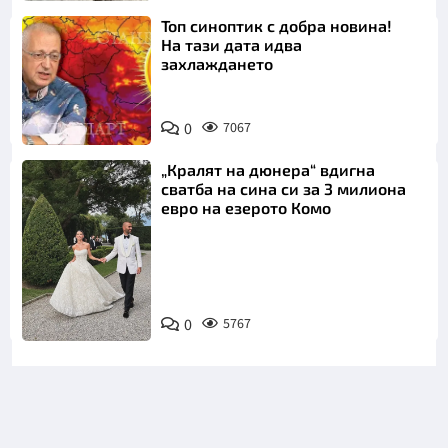
Топ синоптик с добра новина!
На тази дата идва
захлаждането
0
7067
„Кралят на дюнера“ вдигна
сватба на сина си за 3 милиона
евро на езерото Комо
Снимка:
0
5767
Инстаграм