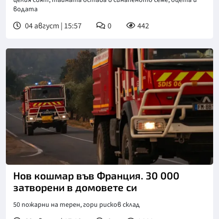
водата
04 август | 15:57
0
442
Нов кошмар във Франция. 30 000
затворени в домовете си
50 пожарни на терен, гори рисков склад