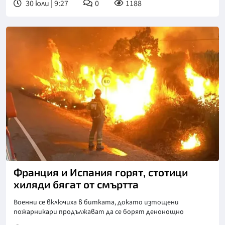
30 юли | 9:27
0
1188
Снимка: Пренса
Франция и Испания горят, стотици
хиляди бягат от смъртта
Военни се включиха в битката, докато изтощени
пожарникари продължават да се борят денонощно