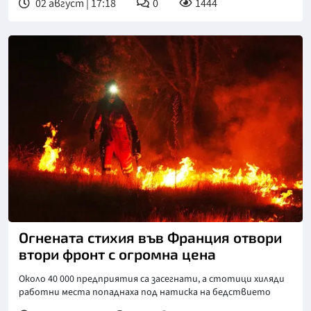
02 август | 17:18
0
1444
Снимка: Асошиейтед прес
Огнената стихия във Франция отвори
втори фронт с огромна цена
Около 40 000 предприятия са засегнати, а стотици хиляди
работни места попаднаха под натиска на бедствието