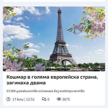
Снимка: iStock
Кошмар в голяма европейска страна,
загинаха двама
53 000 домакинства останаха без електричество
17 юли | 12:51
0
2675