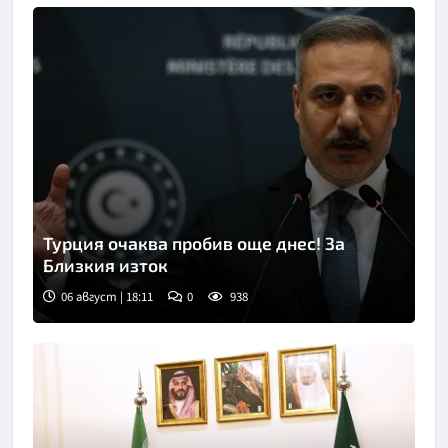
Турция очаква пробив още днес! За
Близкия изток
06 август | 18:11
0
938
Снимка: БТА