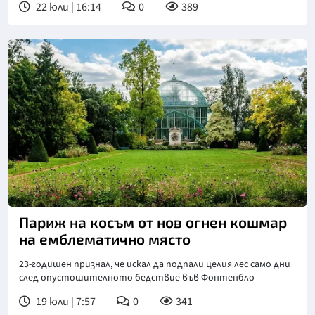
22 юли | 16:14
0
389
Париж на косъм от нов огнен кошмар
на емблематично място
23-годишен признал, че искал да подпали целия лес само дни
след опустошителното бедствие във Фонтенбло
19 юли | 7:57
0
341