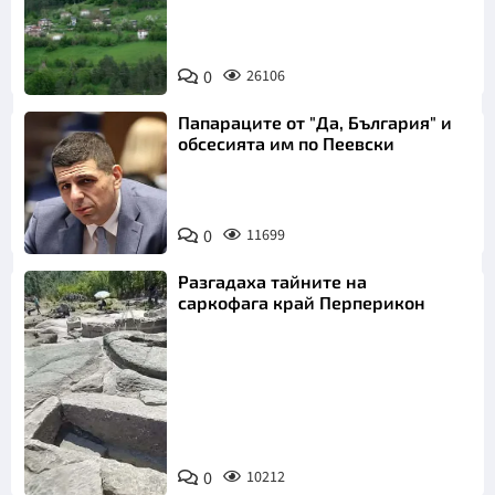
0
26106
Папараците от "Да, България" и
обсесията им по Пеевски
0
11699
Разгадаха тайните на
саркофага край Перперикон
Снимка:
Bulgaria ON
0
10212
AIR