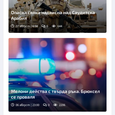
Опасна сянка надвисна над Саудитска
Арабия
07 август | 6:58
0
644
Мелони действа с твърда ръка. Брюксел
се проваля
06 август | 23:00
0
2206