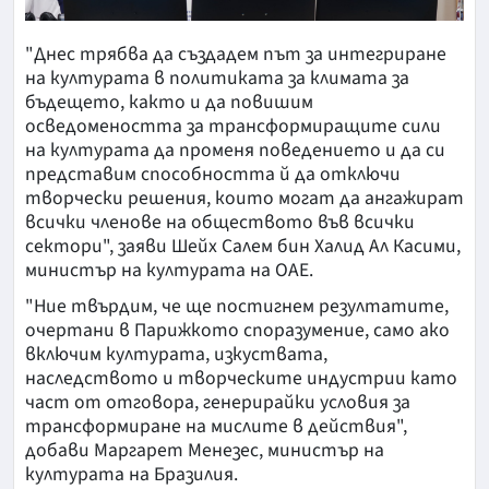
"Днес трябва да създадем път за интегриране
на културата в политиката за климата за
бъдещето, както и да повишим
осведомеността за трансформиращите сили
на културата да променя поведението и да си
представим способността й да отключи
творчески решения, които могат да ангажират
всички членове на обществото във всички
сектори", заяви Шейх Салем бин Халид Ал Касими,
министър на културата на ОАЕ.
"Ние твърдим, че ще постигнем резултатите,
очертани в Парижкото споразумение, само ако
включим културата, изкуствата,
наследството и творческите индустрии като
част от отговора, генерирайки условия за
трансформиране на мислите в действия",
добави Маргарет Менезес, министър на
културата на Бразилия.