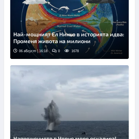
Най-мощният Ел Ниньо в историята идва:
Променя живота на милиони
06 август | 16:18
0
1678
Напрежението в Черно море ескалира!