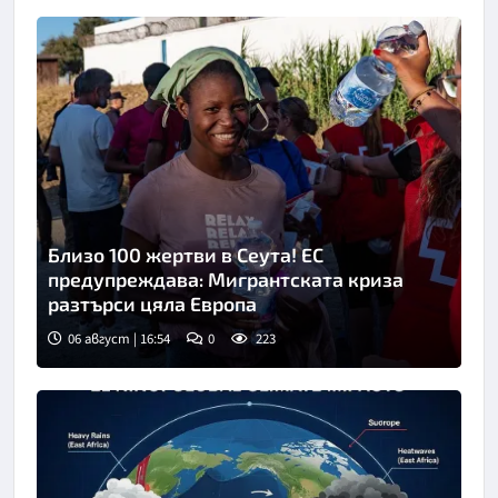
Близо 100 жертви в Сеута! ЕС
предупреждава: Мигрантската криза
разтърси цяла Европа
06 август | 16:54
0
223
Снимка: БТА