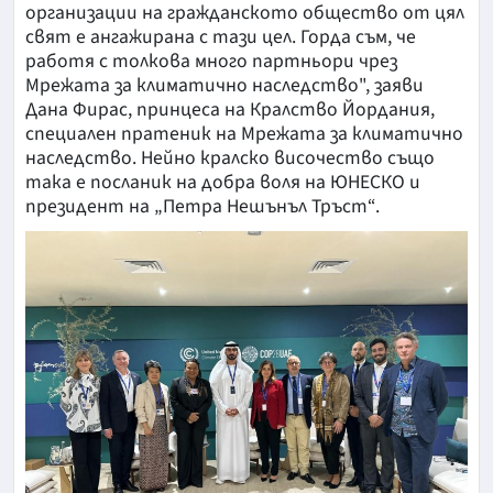
организации на гражданското общество от цял
свят е ангажирана с тази цел. Горда съм, че
работя с толкова много партньори чрез
Мрежата за климатично наследство", заяви
Дана Фирас, принцеса на Кралство Йордания,
специален пратеник на Мрежата за климатично
наследство. Нейно кралско височество също
така е посланик на добра воля на ЮНЕСКО и
президент на „Петра Нешънъл Тръст“.