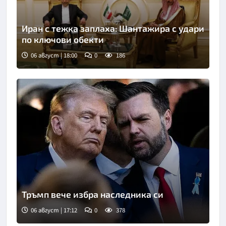
Иран с тежка заплаха: Шантажира с удари
по ключови обекти
06 август | 18:00
0
186
Снимка: БТА
Тръмп вече избра наследника си
06 август | 17:12
0
378