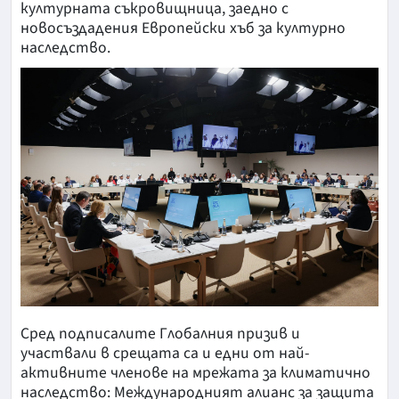
културната съкровищница, заедно с
новосъздадения Европейски хъб за културно
наследство.
Сред подписалите Глобалния призив и
участвали в срещата са и едни от най-
активните членове на мрежата за климатично
наследство: Международният алианс за защита