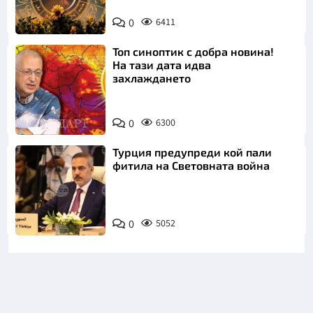
0
6411
Топ синоптик с добра новина!
На тази дата идва
захлаждането
0
6300
Турция предупреди кой пали
фитила на Световната война
0
5052