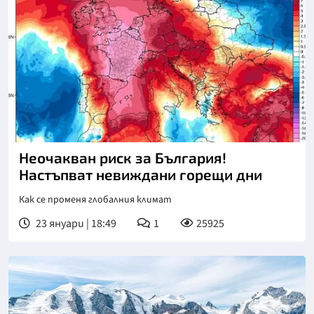
Снимка: Интернет
Неочакван риск за България!
Настъпват невиждани горещи дни
Как се променя глобалния климат
23 януари | 18:49
1
25925