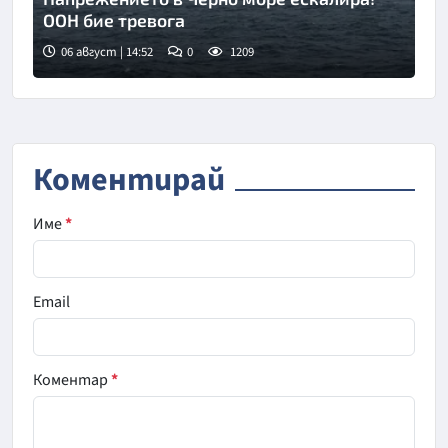
ООН бие тревога
06 август | 14:52
0
1209
Снимка: БНТ
Коментирай
Име
*
Email
Коментар
*