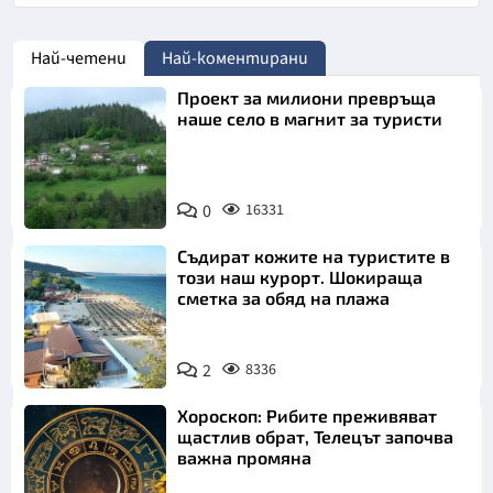
Име
*
Най-четени
Най-коментирани
Проект за милиони превръща
Email
наше село в магнит за туристи
Коментар
*
0
16331
Съдират кожите на туристите в
този наш курорт. Шокираща
сметка за обяд на плажа
2
8336
Откажи
Хороскоп: Рибите преживяват
щастлив обрат, Телецът започва
важна промяна