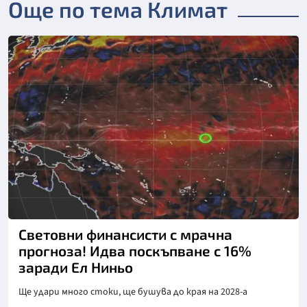
Още по тема Климат
Снимка: Meteo Balkans
Световни финансисти с мрачна
прогноза! Идва поскъпване с 16%
заради Ел Ниньо
Ще удари много стоки, ще бушува до края на 2028-а