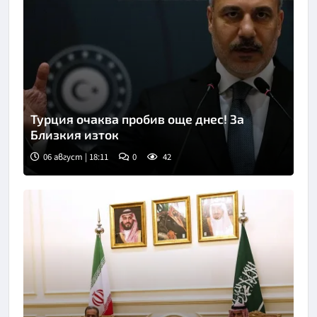
Турция очаква пробив още днес! За
Близкия изток
06 август | 18:11
0
42
Снимка: БТА