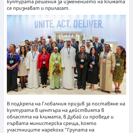
културата решения за изменението на климата
се признават и прилагат.
В подкрепа на Глобалния призив за поставяне на
културата в центъра на действията в
областта на климата, в Дубай си проведе и
първата министерска среща, която
участниците нарекоха "Групата на