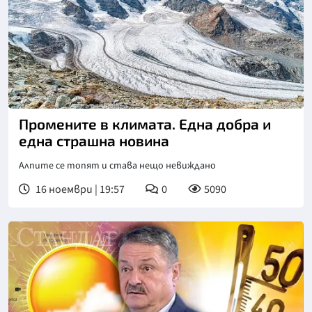
Промените в климата. Една добра и
една страшна новина
Алпите се топят и става нещо невиждано
16 ноември | 19:57
0
5090