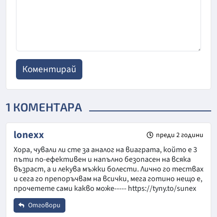
1 КОМЕНТАРА
lonexx
преди 2 години
Хора, чували ли сте за аналог на виаграта, който е 3
пъти по-ефективен и напълно безопасен на всяка
възраст, а и лекува мъжки болести. Лично го тествах
и сега го препоръчвам на всички, мега готино нещо е,
прочетете сами какво може----- https://tyny.to/sunex
Отговори