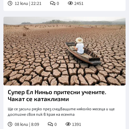
12 юли | 22:21
0
2451
Супер Ел Ниньо притесни учените.
Чакат се катаклизми
Ще се засили рязко през следващите няколко месеца и ще
достигне своя пик в края на есента
08 юли | 8:09
0
1391