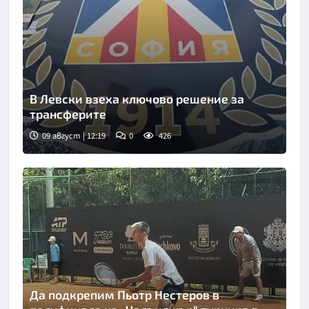
В Левски взеха ключово решение за
трансферите
09 август | 12:19
0
426
Снимка: БГНЕС
Да подкрепим Пьотр Нестеров в