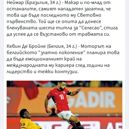
Неймар (Бразилия, 34 г.) - Макар и по-млад от
останалите, самият нападател загатна, че
това ще бъде последното му Световно
първенство. Той ще се опита да донесе
бленуваната шеста титла за "Селесао", стига
да успее да се възстанови от травмата си.
Кевин Де Бройне (Белгия, 34 г.) - Моторът на
белгийското "златно поколение" планира това
да бъде емоционалният край на
международната му кариера след години на
лидерство и тежки контузии.