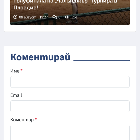
полуфинала на „Чалънджър“ турнира в
Пловдив!
08 август | 19:27
0
261
Коментирай
Име
*
Email
Коментар
*