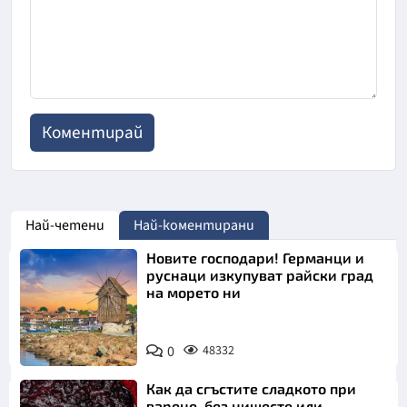
Най-четени
Най-коментирани
Новите господари! Германци и
руснаци изкупуват райски град
на морето ни
0
48332
Как да сгъстите сладкото при
варене, без нишесте или