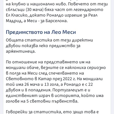
на клубно и национално ниво. Повечето от тези
сблъсъци (30 мача) бяха част от легендарното
Ел Класико, докато Роналдо играеше за Реал
Мадрид, а Меси - за Барселона.
Предимството на Лео Меси
Общата статистика от тези директни
двубои показва леко предимство за
аржентинеца.
По отношение на представянето им на
мондиали обаче, везните се наклониха сериозно
в полза на Меси след спечелването на
Световното в Катар през 2022 г. На мондиали
той има 26 мача и 13 гола, а Роналдо е с 22
двубоя и 8 попадения. Португалецът е и
единственият играч в историята, който има
голове на 5 световни първенства.
Говорейки за статистика, ето защо това е