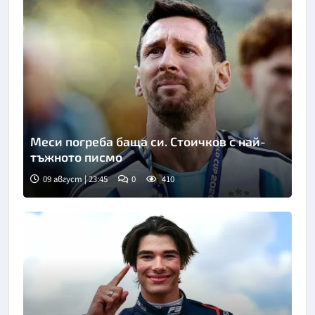
Меси погреба баща си. Стоичков с най-
тъжното писмо
09 август | 23:45
0
410