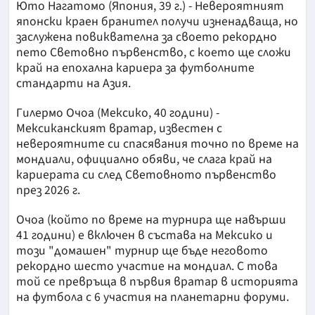
Юто Нагатомо (Япония, 39 г.) - Невероятният
японски краен бранител получи изненадваща, но
заслужена повиквателна за своето рекордно
пето Световно първенство, с което ще сложи
край на епохална кариера за футболните
стандарти на Азия.
Гилермо Очоа (Мексико, 40 години) -
Мексиканският вратар, известен с
невероятните си спасявания точно по време на
мондиали, официално обяви, че слага край на
кариерата си след Световното първенство
през 2026 г.
Очоа (който по време на турнира ще навърши
41 години) е включен в състава на Мексико и
този "домашен" турнир ще бъде неговото
рекордно шесто участие на мондиал. С това
той се превръща в първия вратар в историята
на футбола с 6 участия на планетарни форуми.