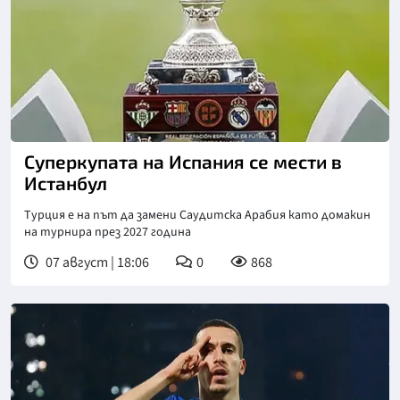
Снимка: X/Twitter
Суперкупата на Испания се мести в
Истанбул
Турция е на път да замени Саудитска Арабия като домакин
на турнира през 2027 година
07 август | 18:06
0
868