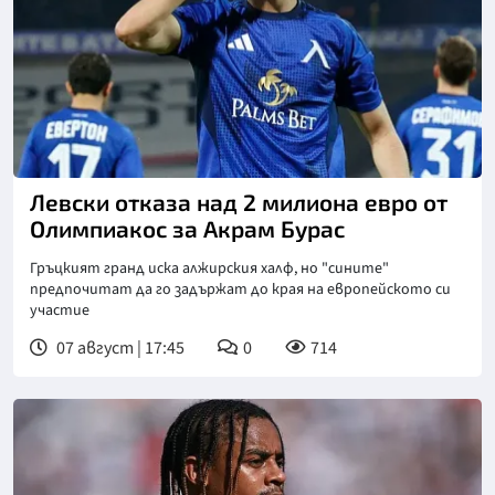
Снимка: goggle
Левски отказа над 2 милиона евро от
Олимпиакос за Акрам Бурас
Гръцкият гранд иска алжирския халф, но "сините"
предпочитат да го задържат до края на европейското си
участие
07 август | 17:45
0
714