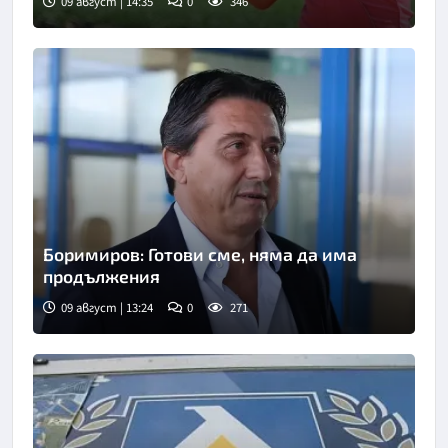
09 август | 14:35
0
346
Снимка: БТА
Боримиров: Готови сме, няма да има
продължения
09 август | 13:24
0
271