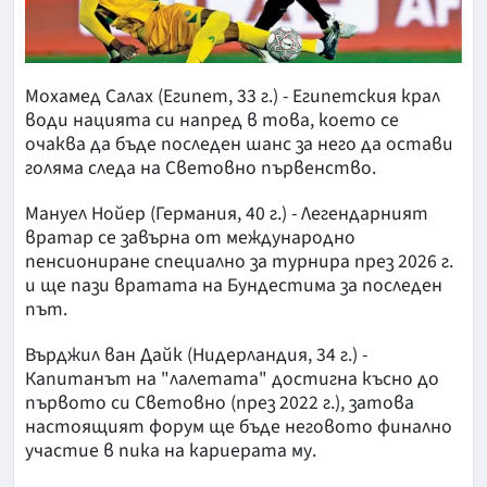
Мохамед Салах (Египет, 33 г.) - Египетския крал
води нацията си напред в това, което се
очаква да бъде последен шанс за него да остави
голяма следа на Световно първенство.
Мануел Нойер (Германия, 40 г.) - Легендарният
вратар се завърна от международно
пенсиониране специално за турнира през 2026 г.
и ще пази вратата на Бундестима за последен
път.
Върджил ван Дайк (Нидерландия, 34 г.) -
Капитанът на "лалетата" достигна късно до
първото си Световно (през 2022 г.), затова
настоящият форум ще бъде неговото финално
участие в пика на кариерата му.