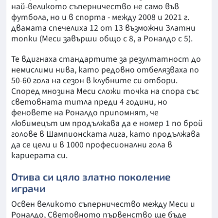
най-великото съперничество не само във
футбола, но и в спорта - между 2008 и 2021 г.
двамата спечелиха 12 от 13 възможни Златни
топки (Меси завърши общо с 8, а Роналдо с 5).
Те вдигнаха стандартите за резултатност до
немислими нива, като редовно отбелязваха по
50-60 гола на сезон в клубните си отбори.
Според мнозина Меси сложи точка на спора със
световната титла преди 4 години, но
феновете на Роналдо припомнят, че
любимецът им продължава да е номер 1 по брой
голове в Шампионската лига, като продължава
да се цели и в 1000 професионални гола в
кариерата си.
Отива си цяло златно поколение
играчи
Освен великото съперничество между Меси и
Роналдо, Световното първенство ще бъде