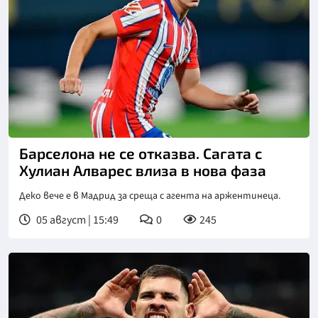
Снимка: goggle
Барселона не се отказва. Сагата с
Хулиан Алварес влиза в нова фаза
Деко вече е в Мадрид за среща с агента на аржентинеца.
05 август | 15:49
0
245