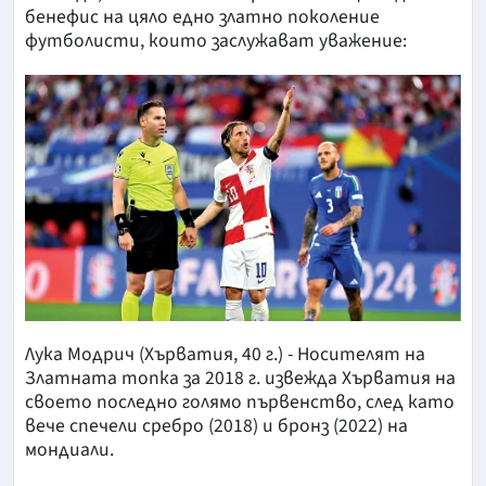
бенефис на цяло едно златно поколение
футболисти, които заслужават уважение:
Лука Модрич (Хърватия, 40 г.) - Носителят на
Златната топка за 2018 г. извежда Хърватия на
своето последно голямо първенство, след като
вече спечели сребро (2018) и бронз (2022) на
мондиали.