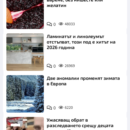
желатин
0
48033
Ламинатът и линолеумът
отстъпват, този под е хитът на
2026 година
0
26969
Две аномалии променят зимата
в Европа
0
6220
Ужасяващ обрат в
разследването срещу децата