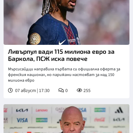
Ливърпул вади 115 милиона евро за
Баркола, ПСЖ иска повече
Мърсисайдци направиха първата си официална оферта за
френския национал, но парижани настояват за над 150
милиона евро
07 август | 17:30
0
255