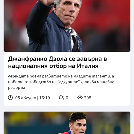
Снимка: goggle
Джанфранко Дзола се завърна в
националния отбор на Италия
Легендата поема развитието на младите таланти, а
новото ръководство на "адзурите" започва мащабна
реформа
05 август | 16:19
0
298