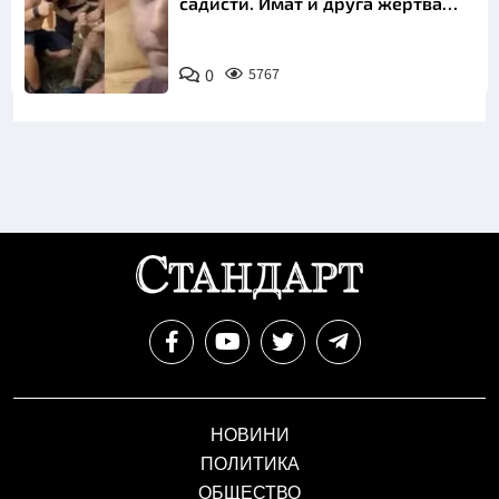
садисти. Имат и друга жертва
преди Георги
0
5767
НОВИНИ
ПОЛИТИКА
ОБЩЕСТВО