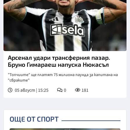
Снимка: goggle
Арсенал удари трансферния пазар.
Бруно Гимараеш напуска Нюкасъл
"Топчиите" ще платят 75 милиона паунда за капитана на
"свраките"
05 август | 15:25
0
181
ОЩЕ ОТ СПОРТ