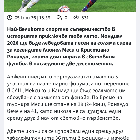
05 юни 26 | 18:53
0
831
Най-великото спортно съперничество в
историята приключва това лято. Мондиал
2026 ще бъде лебедовата песен на голяма сцена
за легендите Лионел Меси и Кристиано
Роналдо, които доминираха в световния
футбол в последните две десетилетия.
Аржентинецът и португалецът имат по 5
участия на планетарни форуми, а по терените
в САЩ, Мексико и Канада ще бъде голямото им
сбогуване с армията от фенове. По време на
турнира Меси ще стане на 39 (24 юни), Роналдо
вече е на 41, като никога не са излизали един
срещу друг в мач от световно първенство.
Двете икони са се изправяли един срещу друг
забележителните 36 пъти в официални мачове