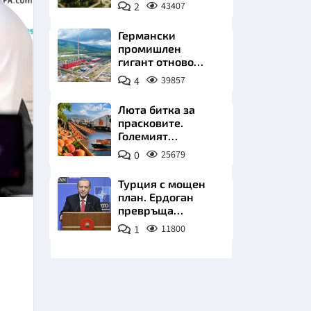
чакат златни
2
43407
заводи
Германски
промишлен
гигант отново
позлатява наш
4
39857
град
НИЦИ
Люта битка за
прасковите.
Големият
победител е
0
25679
Турция
КРАЙНА
Турция с мощен
план. Ердоган
превръща
Джейхан в
1
11800
петролно чудо