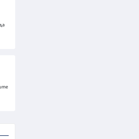
да
ните