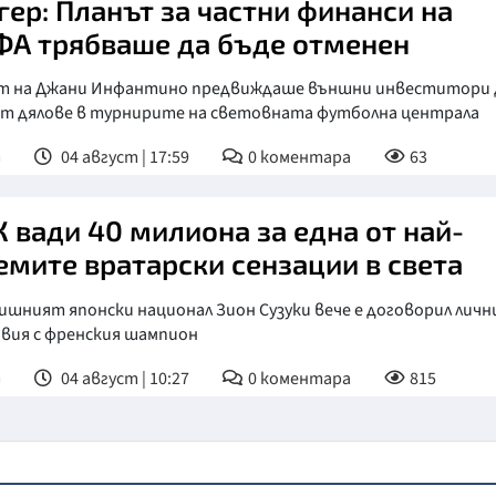
гер: Планът за частни финанси на
А трябваше да бъде отменен
т на Джани Инфантино предвиждаше външни инвеститори 
ат дялове в турнирите на световната футболна централа
т
04 август | 17:59
0
коментара
63
 вади 40 милиона за една от най-
емите вратарски сензации в света
ишният японски национал Зион Сузуки вече е договорил лич
овия с френския шампион
т
04 август | 10:27
0
коментара
815