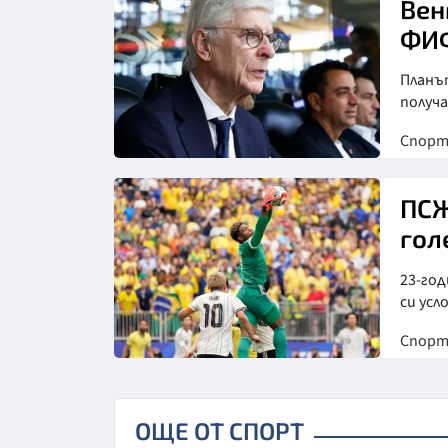
Вен
ФИФ
Планъ
получ
Спор
Снимка: goggle
ПСЖ
гол
23-год
си усл
Спор
Снимка: БТА
ОЩЕ ОТ СПОРТ