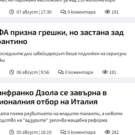
ал, но парижани настояват за над 150 милиона евро
т
07 август | 17:30
0
коментара
191
А призна грешки, но застана зад
антино
последните дни швейцарецът беше подложен на сериозни
ки
т
06 август | 9:56
0
коментара
181
нфранко Дзола се завърна в
ионалния отбор на Италия
дата поема развитието на младите таланти, а новото
одство на "адзурите" започва мащабна реформа
т
05 август | 16:19
0
коментара
282