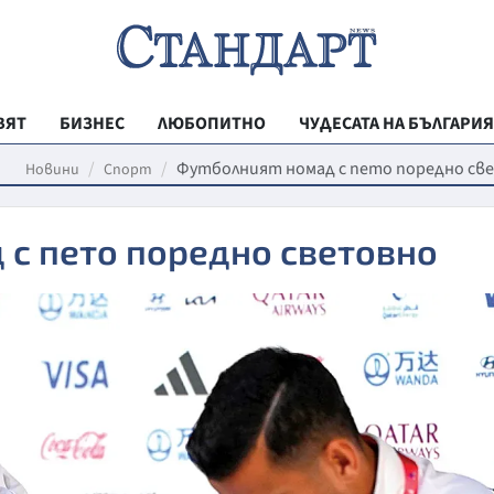
ВЯТ
БИЗНЕС
ЛЮБОПИТНО
ЧУДЕСАТА НА БЪЛГАРИЯ
РЕГИОНАЛНИ
Футболният номад с пето поредно св
Новини
Спорт
ВЕСТНИК СТА
 с пето поредно световно
МЛАДЕЖКА АК
ЗДРАВЕ
ОБРАЗОВАНИ
МОЯТ ГРАД
ТЕХНОЛОГИИ
ДА!НА БЪЛГАР
ДА! НА БЪЛГ