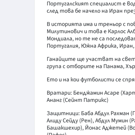
Португалският специалист е вод
след това бе начело на Иран през 
В историята има и треньор с по
Милутинович и това е Карлос Ал
Мондиала, но те не са последов
Португалия, Южна Африка, Иран, 
Ганайците ще участват на свето
група с отборите на Панама, Хър
Ето и на кои футболисти се спр
Вратари: Бенджамин Асаре (Хартс
Ананг (Сейнт Патрикс)
Защитници: Баба Абдул Рахман (П
Алиду Сейду (Рен), Абдул Мумин (
Башакшехир), Йонас Аджетей (Вол