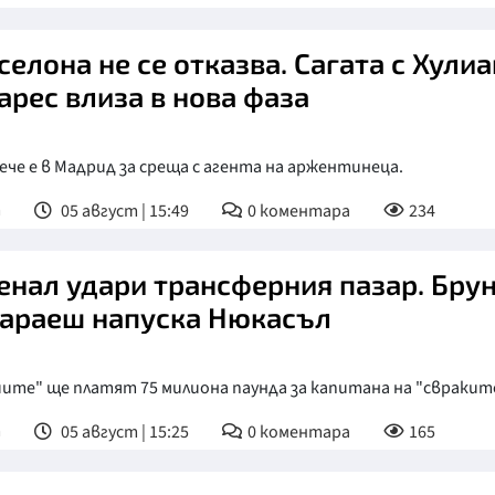
селона не се отказва. Сагата с Хулиа
арес влиза в нова фаза
ече е в Мадрид за среща с агента на аржентинеца.
т
05 август | 15:49
0
коментара
234
енал удари трансферния пазар. Бру
араеш напуска Нюкасъл
ите" ще платят 75 милиона паунда за капитана на "свракит
т
05 август | 15:25
0
коментара
165