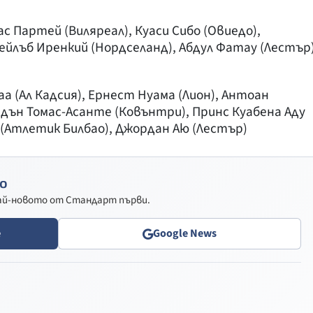
ас Партей (Виляреал), Куаси Сибо (Овиедо),
ейлъб Иренкий (Нордселанд), Абдул Фатау (Лестър)
 (Ал Кадсия), Ернест Нуама (Лион), Антоан
дън Томас-Асанте (Ковънтри), Принс Куабена Аду
 (Атлетик Билбао), Джордан Аю (Лестър)
о
най-новото от Стандарт първи.
e
Google News