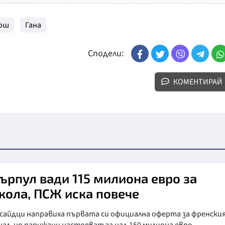
рош
Гана
Сподели:
КОМЕНТИРАЙ
ърпул вади 115 милиона евро за
кола, ПСЖ иска повече
сайдци направиха първата си официална оферта за френски