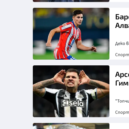
Снимка: goggle
Бар
Алв
Деко в
Спор
Снимка: goggle
Арс
Гим
"Топчи
Спор
Снимка: goggle