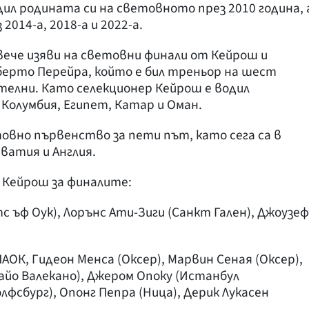
ил родината си на световното през 2010 година, 
2014-а, 2018-а и 2022-а.
вече изяви на световни финали от Кейрош и
берто Перейра, който е бил треньор на шест
ателни. Като селекционер Кейрош е водил
Колумбия, Египет, Катар и Оман.
вно първенство за пети път, като сега са в
ватия и Англия.
я Кейрош за финалите:
 ъф Оук), Лорънс Ати-Зиги (Санкт Гален), Джоузеф
АОК, Гидеон Менса (Оксер), Марвин Сеная (Оксер),
Райо Валекано), Джером Опоку (Истанбул
фсбург), Опонг Пепра (Ница), Дерик Лукасен