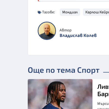
Тагове:
Мондиал
Карлош Кей
Автор
Владислав Колев
Още по тема Спорт
Лив
Бар
Мърси