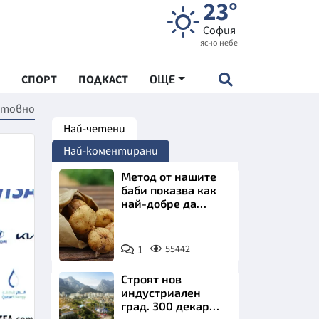
23°
София
ясно небе
СПОРТ
ПОДКАСТ
ОЩЕ
етовно
Най-четени
НДАРТ
Най-коментирани
АДЕМИЯ "ЧУДЕСАТА НА БЪЛГАРИЯ"
Метод от нашите
баби показва как
най-добре да
Е
съхраняваме
картофите у дома
Снимка:
1
55442
Пиксабей
Строят нов
СКАТА ХРАНА
индустриален
град. 300 декара
АРСКАТА ИКОНОМИКА