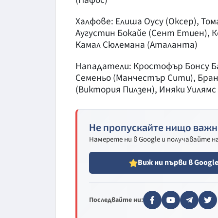
(Пафос)
Халфове: Елиша Оусу (Оксер), Том
Аугустин Бокайе (Сент Етиен), К
Камал Сюлемана (Аталанта)
Нападатели: Кростофър Бонсу Баа
Семеньо (Манчестър Сити), Бран
(Виктория Пилзен), Иняки Уилямс
Не пропускайте нищо важн
Намерете ни в Google и получавайте 
Виж ни първи в Googl
Последвайте ни: