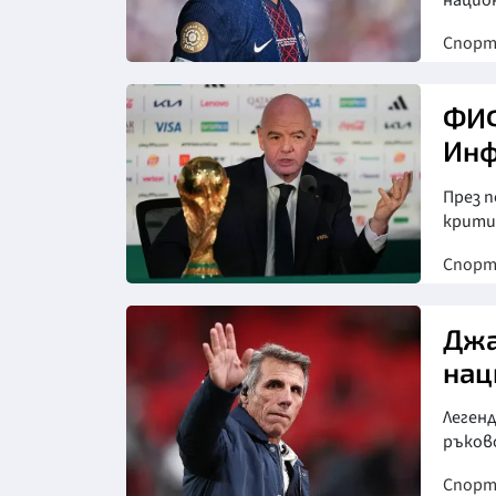
национ
Спор
ФИФ
Инф
През 
крити
Спор
Снимка: Асошиейтед прес
Джа
нац
Леген
ръков
Спор