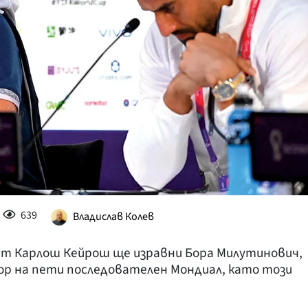
КУЛТУРА
ПРАВОСЪДИЕ
КРИМИ
КИБЕРЗАЩИТ
ВЯРА
ОБЯВИ
ВОЙНАТА В У
ВРЕМЕТО
639
Владислав Колев
т Карлош Кейрош ще изравни Бора Милутинович,
ор на пети последователен Мондиал, като този