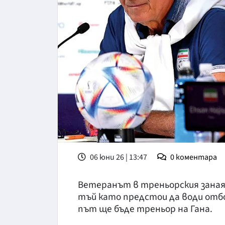
06 юни 26 | 13:47
0
коментара
Ветеранът в треньорския заная
тъй като предстои да води отб
път ще бъде треньор на Гана.